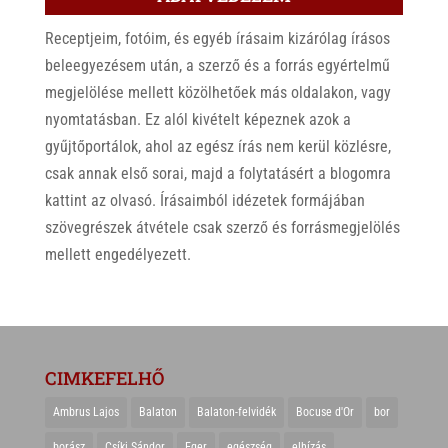
Receptjeim, fotóim, és egyéb írásaim kizárólag írásos
beleegyezésem után, a szerző és a forrás egyértelmű
megjelölése mellett közölhetőek más oldalakon, vagy
nyomtatásban. Ez alól kivételt képeznek azok a
gyűjtőportálok, ahol az egész írás nem kerül közlésre,
csak annak első sorai, majd a folytatásért a blogomra
kattint az olvasó. Írásaimból idézetek formájában
szövegrészek átvétele csak szerző és forrásmegjelölés
mellett engedélyezett.
CIMKEFELHŐ
Ambrus Lajos
Balaton
Balaton-felvidék
Bocuse d'Or
bor
borász
Csíki Sándor
Eger
egészség
elhízás