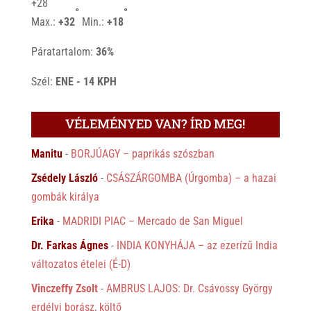
+
28
°
°
Max.:
+
32
Min.:
+
18
Páratartalom:
36%
Szél:
ENE - 14 KPH
VÉLEMÉNYED VAN? ÍRD MEG!
Manitu
-
BORJÚAGY – paprikás szószban
Zsédely László
-
CSÁSZÁRGOMBA (Úrgomba) – a hazai
gombák királya
Erika
-
MADRIDI PIAC – Mercado de San Miguel
Dr. Farkas Ágnes
-
INDIA KONYHÁJA – az ezerízű India
változatos ételei (É-D)
Vinczeffy Zsolt
-
AMBRUS LAJOS: Dr. Csávossy György
erdélyi borász, költő