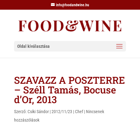
info@foodandwine.hu
Oldal kiválasztása
SZAVAZZ A POSZTERRE
– Széll Tamás, Bocuse
d’Or, 2013
Szerző:
Csíki Sándor
|
2012/11/23
|
Chef
|
Nincsenek
hozzászólások