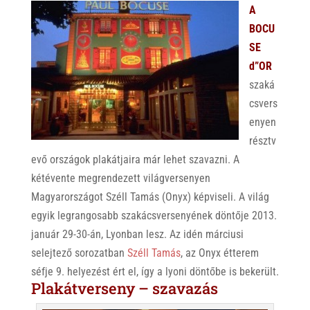
A
BOCU
SE
d”OR
szaká
csvers
enyen
résztv
evő országok plakátjaira már lehet szavazni. A
kétévente megrendezett világversenyen
Magyarországot Széll Tamás (Onyx) képviseli. A világ
egyik legrangosabb szakácsversenyének döntője 2013.
január 29-30-án, Lyonban lesz. Az idén márciusi
selejtező sorozatban
Széll Tamás
, az Onyx étterem
séfje 9. helyezést ért el, így a lyoni döntőbe is bekerült.
Plakátverseny – szavazás