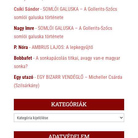
Csíki Sándor
-
SOMLÓI GALUSKA – A Gollerits-Szőcs
somlói galuska története
Nagy Imre
-
SOMLÓI GALUSKA – A Gollerits-Szőcs
somlói galuska története
P. Nóra
-
AMBRUS LAJOS: A lepkegyűjtő
Bobbafet
-
A sonkapácolás titkai, avagy van-e magyar
sonka?
Egy utazó
-
EGY BIZARR VENDÉGLŐ – Micheller Csárda
(Szilsárkány)
KATEGÓRIÁK
KATEGÓRIÁK
ADATVÉDELEM