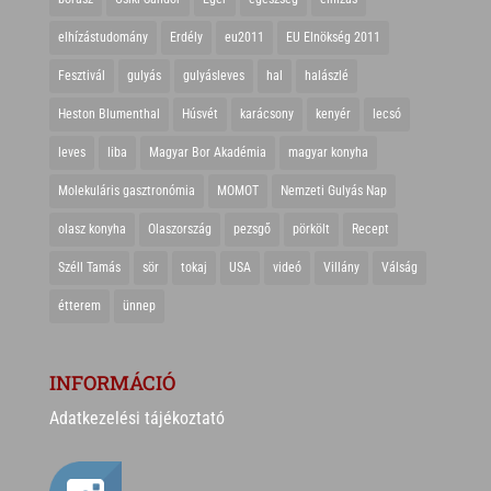
elhízástudomány
Erdély
eu2011
EU Elnökség 2011
Fesztivál
gulyás
gulyásleves
hal
halászlé
Heston Blumenthal
Húsvét
karácsony
kenyér
lecsó
leves
liba
Magyar Bor Akadémia
magyar konyha
Molekuláris gasztronómia
MOMOT
Nemzeti Gulyás Nap
olasz konyha
Olaszország
pezsgő
pörkölt
Recept
Széll Tamás
sör
tokaj
USA
videó
Villány
Válság
étterem
ünnep
INFORMÁCIÓ
Adatkezelési tájékoztató