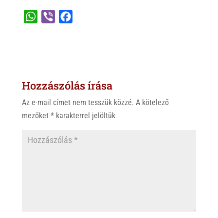
W
V
F
h
i
a
a
b
c
t
e
e
s
r
b
Hozzászólás írása
A
o
p
o
Az e-mail címet nem tesszük közzé.
A kötelező
p
k
mezőket
*
karakterrel jelöltük