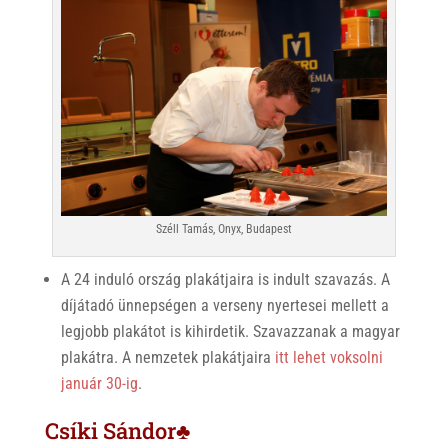
Széll Tamás, Onyx, Budapest
A 24 induló ország plakátjaira is indult szavazás. A
díjátadó ünnepségen a verseny nyertesei mellett a
legjobb plakátot is kihirdetik. Szavazzanak a magyar
plakátra. A nemzetek plakátjaira
itt lehet voksolni
január 30-ig
.
Csíki Sándor♣