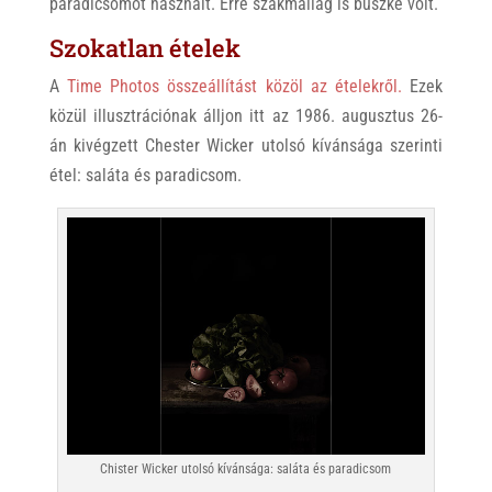
paradicsomot használt. Erre szakmailag is büszke volt.
Szokatlan ételek
A
Time Photos összeállítást közöl az ételekről.
Ezek
közül illusztrációnak álljon itt az 1986. augusztus 26-
án kivégzett Chester Wicker utolsó kívánsága szerinti
étel: saláta és paradicsom.
Chister Wicker utolsó kívánsága: saláta és paradicsom