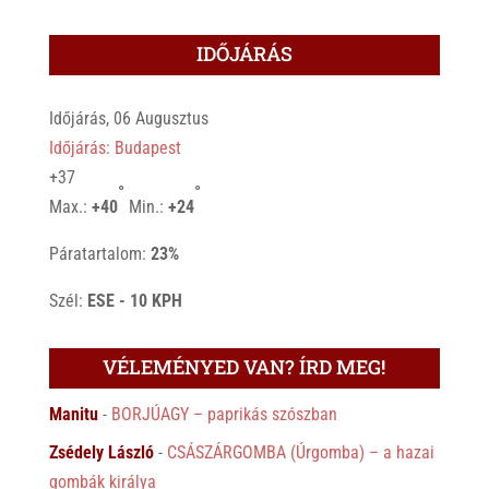
IDŐJÁRÁS
Időjárás, 06 Augusztus
Időjárás: Budapest
+
37
°
°
Max.:
+
40
Min.:
+
24
Páratartalom:
23%
Szél:
ESE - 10 KPH
VÉLEMÉNYED VAN? ÍRD MEG!
Manitu
-
BORJÚAGY – paprikás szószban
Zsédely László
-
CSÁSZÁRGOMBA (Úrgomba) – a hazai
gombák királya