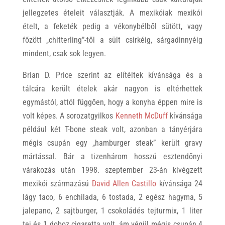
jellegzetes ételeit választják. A mexikóiak mexikói
ételt, a feketék pedig a vékonybélből sütött, vagy
főzött „chitterling”-től a sült csirkéig, sárgadinnyéig
mindent, csak sok legyen.
Brian D. Price szerint az elítéltek kívánsága és a
tálcára került ételek akár nagyon is eltérhettek
egymástól, attól függően, hogy a konyha éppen mire is
volt képes. A sorozatgyilkos
Kenneth McDuff
kívánsága
például két T-bone steak volt, azonban a tányérjára
mégis csupán egy „hamburger steak” került gravy
mártással. Bár a tizenhárom hosszú esztendőnyi
várakozás után 1998. szeptember 23-án kivégzett
mexikói származású
David Allen Castillo
kívánsága 24
lágy taco, 6 enchilada, 6 tostada, 2 egész hagyma, 5
jalepano, 2 sajtburger, 1 csokoládés tejturmix, 1 liter
tej és 1 doboz cigaretta volt, ám végül mégis csupán 4