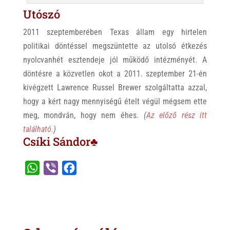
Utószó
2011 szeptemberében Texas állam egy hirtelen
politikai döntéssel megszüntette az utolsó étkezés
nyolcvanhét esztendeje jól működő intézményét. A
döntésre a közvetlen okot a 2011. szeptember 21-én
kivégzett Lawrence Russel Brewer szolgáltatta azzal,
hogy a kért nagy mennyiségű ételt végül mégsem ette
meg, mondván, hogy nem éhes.
(
Az előző rész itt
található.
)
Csíki Sándor♣
W
V
F
h
i
a
a
b
c
t
e
e
s
r
b