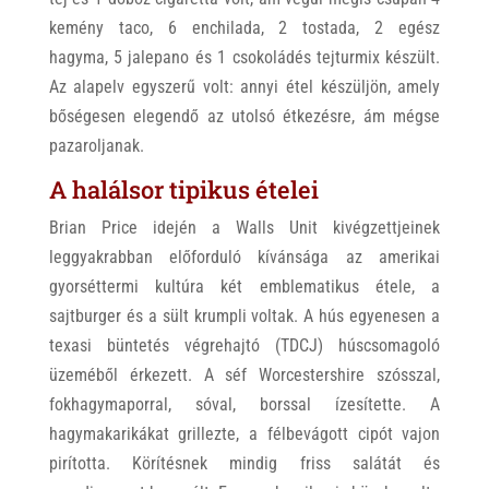
kemény taco, 6 enchilada, 2 tostada, 2 egész
hagyma, 5 jalepano és 1 csokoládés tejturmix készült.
Az alapelv egyszerű volt: annyi étel készüljön, amely
bőségesen elegendő az utolsó étkezésre, ám mégse
pazaroljanak.
A halálsor tipikus ételei
Brian Price idején a Walls Unit kivégzettjeinek
leggyakrabban előforduló kívánsága az amerikai
gyorséttermi kultúra két emblematikus étele, a
sajtburger és a sült krumpli voltak. A hús egyenesen a
texasi büntetés végrehajtó (TDCJ) húscsomagoló
üzeméből érkezett. A séf Worcestershire szósszal,
fokhagymaporral, sóval, borssal ízesítette. A
hagymakarikákat grillezte, a félbevágott cipót vajon
pirította. Körítésnek mindig friss salátát és