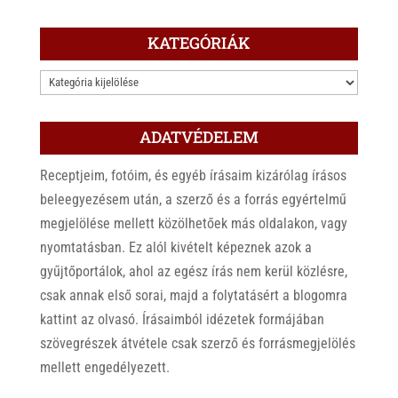
KATEGÓRIÁK
KATEGÓRIÁK
ADATVÉDELEM
Receptjeim, fotóim, és egyéb írásaim kizárólag írásos
beleegyezésem után, a szerző és a forrás egyértelmű
megjelölése mellett közölhetőek más oldalakon, vagy
nyomtatásban. Ez alól kivételt képeznek azok a
gyűjtőportálok, ahol az egész írás nem kerül közlésre,
csak annak első sorai, majd a folytatásért a blogomra
kattint az olvasó. Írásaimból idézetek formájában
szövegrészek átvétele csak szerző és forrásmegjelölés
mellett engedélyezett.