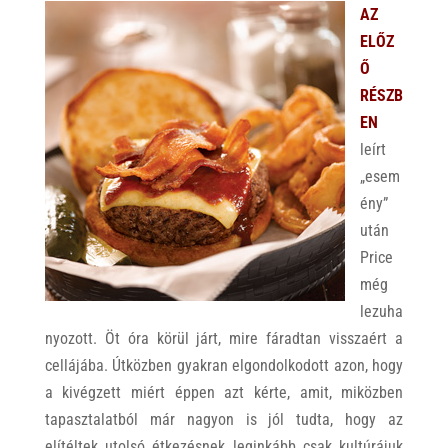
AZ
ELŐZ
Ő
RÉSZB
EN
leírt
„esem
ény”
után
Price
még
lezuha
nyozott. Öt óra körül járt, mire fáradtan visszaért a
cellájába. Útközben gyakran elgondolkodott azon, hogy
a kivégzett miért éppen azt kérte, amit, miközben
tapasztalatból már nagyon is jól tudta, hogy az
elítéltek utolsó étkezésnek leginkább csak kultúrájuk