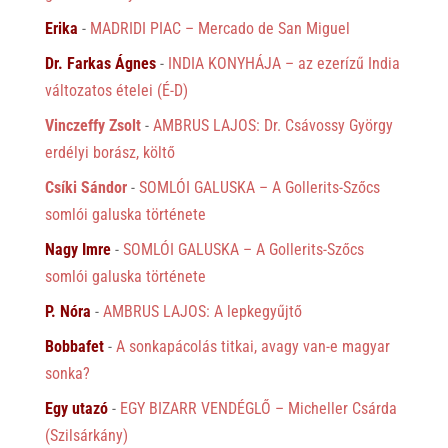
Erika
-
MADRIDI PIAC – Mercado de San Miguel
Dr. Farkas Ágnes
-
INDIA KONYHÁJA – az ezerízű India
változatos ételei (É-D)
Vinczeffy Zsolt
-
AMBRUS LAJOS: Dr. Csávossy György
erdélyi borász, költő
Csíki Sándor
-
SOMLÓI GALUSKA – A Gollerits-Szőcs
somlói galuska története
Nagy Imre
-
SOMLÓI GALUSKA – A Gollerits-Szőcs
somlói galuska története
P. Nóra
-
AMBRUS LAJOS: A lepkegyűjtő
Bobbafet
-
A sonkapácolás titkai, avagy van-e magyar
sonka?
Egy utazó
-
EGY BIZARR VENDÉGLŐ – Micheller Csárda
(Szilsárkány)