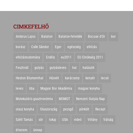
CIMKEFELHŐ
Ambrus Lajos
Balaton
Balaton-felvidék
Bocuse d'Or
bor
borász
Csíki Sándor
Eger
egészség
elhízás
elhízástudomány
Erdély
eu2011
EU Elnökség 2011
Fesztivál
gulyás
gulyásleves
hal
halászlé
Heston Blumenthal
Húsvét
karácsony
kenyér
lecsó
leves
liba
Magyar Bor Akadémia
magyar konyha
Molekuláris gasztronómia
MOMOT
Nemzeti Gulyás Nap
olasz konyha
Olaszország
pezsgő
pörkölt
Recept
Széll Tamás
sör
tokaj
USA
videó
Villány
Válság
étterem
ünnep