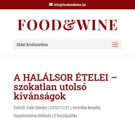
info@foodandwine.hu
Oldal kiválasztása
A HALÁLSOR ÉTELEI –
szokatlan utolsó
kívánságok
Szerző:
Csíki Sándor
|
2012/11/21
|
Amerikai konyha
,
Gasztronómia történet
|
2 hozzászólás