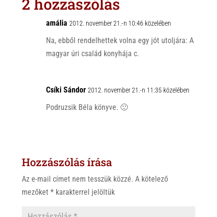
2 hozzászólás
A
o
p
o
amália
2012. november 21.-n 10:46 közelében
p
k
Na, ebből rendelhettek volna egy jót utoljára: A
magyar úri család konyhája c.
Csíki Sándor
2012. november 21.-n 11:35 közelében
Podruzsik Béla könyve. 🙂
Hozzászólás írása
Az e-mail címet nem tesszük közzé.
A kötelező
mezőket
*
karakterrel jelöltük