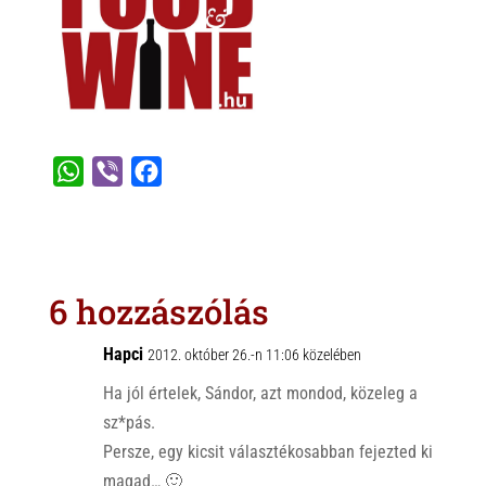
W
V
F
h
i
a
a
b
c
t
e
e
s
r
b
6 hozzászólás
A
o
p
o
Hapci
2012. október 26.-n 11:06 közelében
p
k
Ha jól értelek, Sándor, azt mondod, közeleg a
sz*pás.
Persze, egy kicsit választékosabban fejezted ki
magad… 🙂