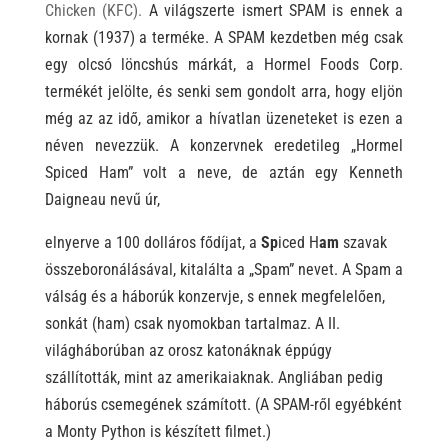
Chicken (KFC).
A világszerte ismert SPAM is ennek a
kornak (1937) a terméke. A SPAM kezdetben még csak
egy olcsó löncshús márkát, a Hormel Foods Corp.
termékét jelölte, és senki sem gondolt arra, hogy
eljön
még az az idő, amikor a hívatlan üzeneteket is ezen a
néven nevezzük.
A konzervnek e
redetileg „Hormel
Spiced Ham” volt a neve, de aztán egy Kenneth
Daigneau nevű úr,
elnyerve a 100 dolláros fődíjat, a
Sp
iced H
am
szavak
összeboronálásával, kitalálta a „Spam” nevet. A Spam a
válság és a háborúk konzervje, s ennek megfelelően,
sonkát (ham) csak nyomokban tartalmaz. A II.
világháborúban az
orosz
katonáknak éppúgy
szállították, mint az amerikaiaknak. Angliában pedig
háborús csemegének számított.
(
A SPAM-ről egyébként
a Monty Python is készített filmet.)