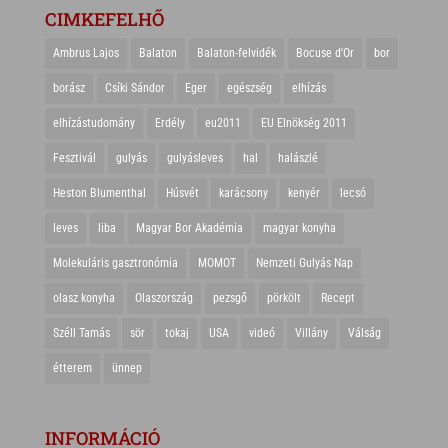
CIMKEFELHŐ
Ambrus Lajos
Balaton
Balaton-felvidék
Bocuse d'Or
bor
borász
Csíki Sándor
Eger
egészség
elhízás
elhízástudomány
Erdély
eu2011
EU Elnökség 2011
Fesztivál
gulyás
gulyásleves
hal
halászlé
Heston Blumenthal
Húsvét
karácsony
kenyér
lecsó
leves
liba
Magyar Bor Akadémia
magyar konyha
Molekuláris gasztronómia
MOMOT
Nemzeti Gulyás Nap
olasz konyha
Olaszország
pezsgő
pörkölt
Recept
Széll Tamás
sör
tokaj
USA
videó
Villány
Válság
étterem
ünnep
INFORMÁCIÓ