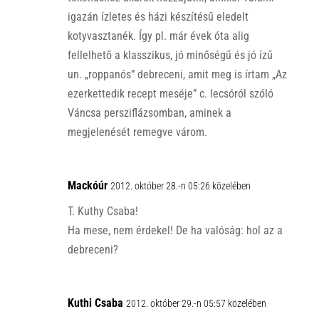
igazán ízletes és házi készítésű eledelt
kotyvasztanék. Így pl. már évek óta alig
fellelhető a klasszikus, jó minőségű és jó ízű
un. „roppanós” debreceni, amit meg is írtam „Az
ezerkettedik recept meséje” c. lecsóról szóló
Váncsa persziflázsomban, aminek a
megjelenését remegve várom.
Mackóúr
2012. október 28.-n 05:26 közelében
T. Kuthy Csaba!
Ha mese, nem érdekel! De ha valóság: hol az a
debreceni?
Kuthi Csaba
2012. október 29.-n 05:57 közelében