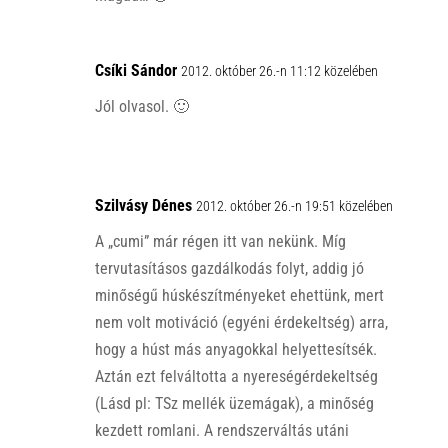
Csíki Sándor
2012. október 26.-n 11:12 közelében
Jól olvasol. 🙂
Szilvásy Dénes
2012. október 26.-n 19:51 közelében
A „cumi” már régen itt van nekünk. Míg
tervutasításos gazdálkodás folyt, addig jó
minőségű húskészítményeket ehettünk, mert
nem volt motiváció (egyéni érdekeltség) arra,
hogy a húst más anyagokkal helyettesítsék.
Aztán ezt felváltotta a nyereségérdekeltség
(Lásd pl: TSz mellék üzemágak), a minőség
kezdett romlani. A rendszerváltás utáni