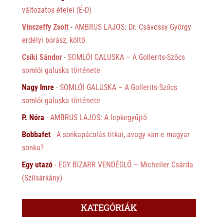
változatos ételei (É-D)
Vinczeffy Zsolt
-
AMBRUS LAJOS: Dr. Csávossy György
erdélyi borász, költő
Csíki Sándor
-
SOMLÓI GALUSKA – A Gollerits-Szőcs
somlói galuska története
Nagy Imre
-
SOMLÓI GALUSKA – A Gollerits-Szőcs
somlói galuska története
P. Nóra
-
AMBRUS LAJOS: A lepkegyűjtő
Bobbafet
-
A sonkapácolás titkai, avagy van-e magyar
sonka?
Egy utazó
-
EGY BIZARR VENDÉGLŐ – Micheller Csárda
(Szilsárkány)
KATEGÓRIÁK