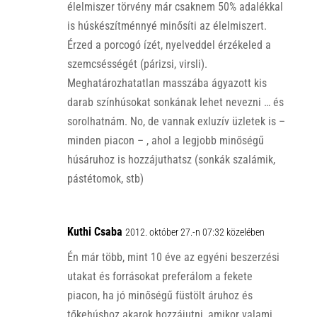
élelmiszer törvény már csaknem 50% adalékkal
is húskészítménnyé minősíti az élelmiszert.
Érzed a porcogó ízét, nyelveddel érzékeled a
szemcsésségét (párizsi, virsli).
Meghatározhatatlan masszába ágyazott kis
darab színhúsokat sonkának lehet nevezni … és
sorolhatnám. No, de vannak exluzív üzletek is –
minden piacon – , ahol a legjobb minőségű
húsáruhoz is hozzájuthatsz (sonkák szalámik,
pástétomok, stb)
Kuthi Csaba
2012. október 27.-n 07:32 közelében
Én már több, mint 10 éve az egyéni beszerzési
utakat és forrásokat preferálom a fekete
piacon, ha jó minőségű füstölt áruhoz és
tőkehúshoz akarok hozzájutni, amikor valami