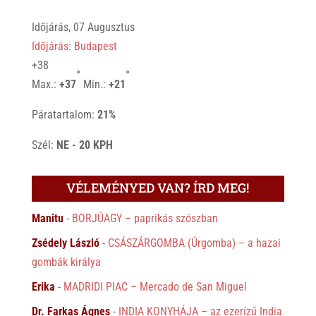
Időjárás, 07 Augusztus
Időjárás: Budapest
+
38
°
°
Max.:
+
37
Min.:
+
21
Páratartalom:
21%
Szél:
NE - 20 KPH
VÉLEMÉNYED VAN? ÍRD MEG!
Manitu
-
BORJÚAGY – paprikás szószban
Zsédely László
-
CSÁSZÁRGOMBA (Úrgomba) – a hazai
gombák királya
Erika
-
MADRIDI PIAC – Mercado de San Miguel
Dr. Farkas Ágnes
-
INDIA KONYHÁJA – az ezerízű India