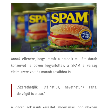
Annak ellenére, hogy immár a hatodik milliárd darab
konzervet is bőven legyártották, a SPAM a válság
élelmiszere volt és maradt továbbra is.
„Szerethetjük, utálhatjuk, nevethetünk rajta,
de végül is olcsó.”
A löncshúsok iránti kereslet, ahogy más, jobb időkben