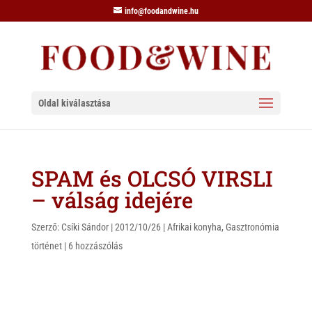
info@foodandwine.hu
Oldal kiválasztása
SPAM és OLCSÓ VIRSLI
– válság idejére
Szerző:
Csíki Sándor
|
2012/10/26
|
Afrikai konyha
,
Gasztronómia
történet
|
6 hozzászólás