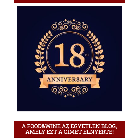
A FOOD&WINE AZ EGYETLEN BLOG,
AMELY EZT A CÍMET ELNYERTE!