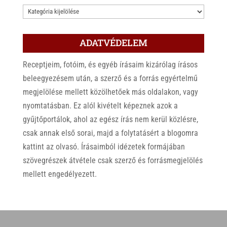
KATEGÓRIÁK
ADATVÉDELEM
Receptjeim, fotóim, és egyéb írásaim kizárólag írásos
beleegyezésem után, a szerző és a forrás egyértelmű
megjelölése mellett közölhetőek más oldalakon, vagy
nyomtatásban. Ez alól kivételt képeznek azok a
gyűjtőportálok, ahol az egész írás nem kerül közlésre,
csak annak első sorai, majd a folytatásért a blogomra
kattint az olvasó. Írásaimból idézetek formájában
szövegrészek átvétele csak szerző és forrásmegjelölés
mellett engedélyezett.