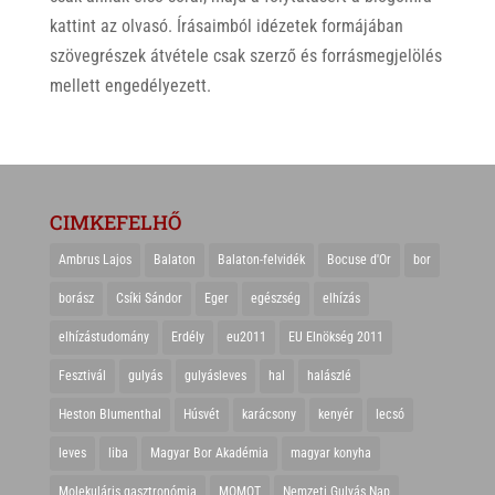
kattint az olvasó. Írásaimból idézetek formájában
szövegrészek átvétele csak szerző és forrásmegjelölés
mellett engedélyezett.
CIMKEFELHŐ
Ambrus Lajos
Balaton
Balaton-felvidék
Bocuse d'Or
bor
borász
Csíki Sándor
Eger
egészség
elhízás
elhízástudomány
Erdély
eu2011
EU Elnökség 2011
Fesztivál
gulyás
gulyásleves
hal
halászlé
Heston Blumenthal
Húsvét
karácsony
kenyér
lecsó
leves
liba
Magyar Bor Akadémia
magyar konyha
Molekuláris gasztronómia
MOMOT
Nemzeti Gulyás Nap