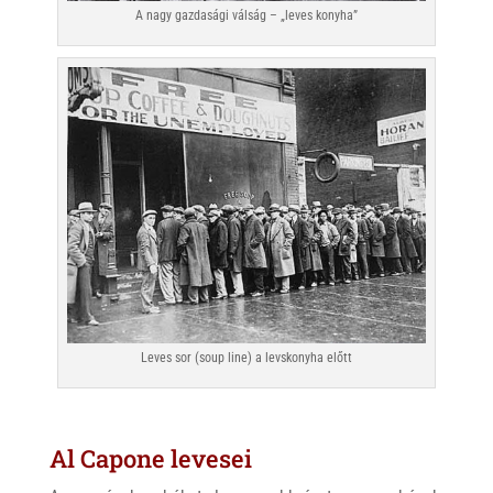
A nagy gazdasági válság – „leves konyha”
Leves sor (soup line) a levskonyha előtt
Al Capone levesei