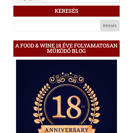
ÍRÁS
KERESÉS
A
BLOGON
A FOOD & WINE 18 ÉVE FOLYAMATOSAN
MŰKÖDŐ BLOG