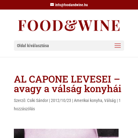
info@foodandwine.hu
Oldal kiválasztása
AL CAPONE LEVESEI –
avagy a válság konyhái
Szerző:
Csíki Sándor
|
2012/10/23
|
Amerikai konyha
,
Válság
|
1
hozzászólás