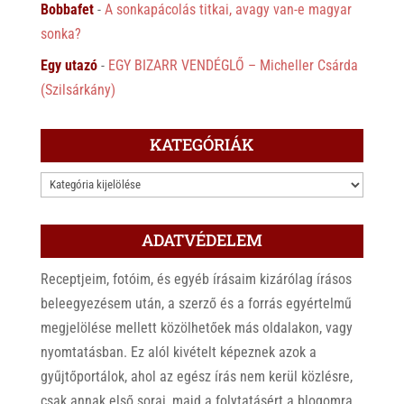
Bobbafet
-
A sonkapácolás titkai, avagy van-e magyar
sonka?
Egy utazó
-
EGY BIZARR VENDÉGLŐ – Micheller Csárda
(Szilsárkány)
KATEGÓRIÁK
KATEGÓRIÁK
ADATVÉDELEM
Receptjeim, fotóim, és egyéb írásaim kizárólag írásos
beleegyezésem után, a szerző és a forrás egyértelmű
megjelölése mellett közölhetőek más oldalakon, vagy
nyomtatásban. Ez alól kivételt képeznek azok a
gyűjtőportálok, ahol az egész írás nem kerül közlésre,
csak annak első sorai, majd a folytatásért a blogomra