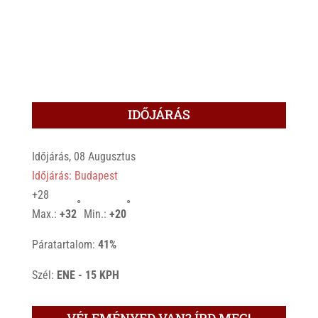
IDŐJÁRÁS
Időjárás, 08 Augusztus
Időjárás: Budapest
+
28
°
°
Max.:
+
32
Min.:
+
20
Páratartalom:
41%
Szél:
ENE - 15 KPH