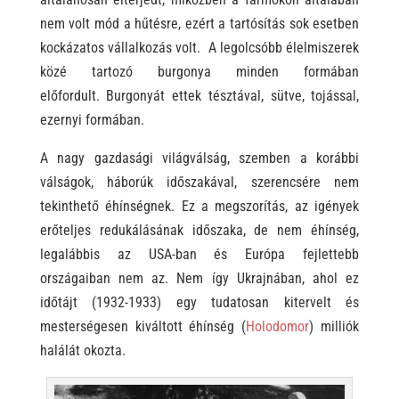
nem volt mód a hűtésre, ezért a tartósítás sok esetben
kockázatos vállalkozás volt. A legolcsóbb élelmiszerek
közé tartozó burgonya minden formában
előfordult. Burgonyát ettek tésztával, sütve, tojással,
ezernyi formában.
A nagy gazdasági világválság, szemben a korábbi
válságok, háborúk időszakával, szerencsére nem
tekinthető éhínségnek. Ez a megszorítás, az igények
erőteljes redukálásának időszaka, de nem éhínség,
legalábbis az USA-ban és Európa fejlettebb
országaiban nem az. Nem így Ukrajnában, ahol ez
időtájt (1932-1933) egy tudatosan kitervelt és
mesterségesen kiváltott éhínség (
Holodomor
) milliók
halálát okozta.