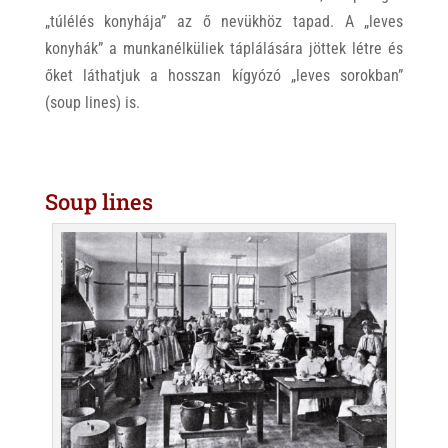
„túlélés konyhája” az ő nevükhöz tapad. A „leves
konyhák” a munkanélküliek táplálására jöttek létre és
őket láthatjuk a hosszan kígyózó „leves sorokban”
(soup lines) is.
Soup lines