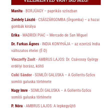
VÉLEMÉNYED VAN? ÍRD MEG!
Manitu
-
BORJÚAGY – paprikás szószban
Zsédely László
-
CSÁSZÁRGOMBA (Úrgomba) – a hazai
gombák királya
Erika
-
MADRIDI PIAC – Mercado de San Miguel
Dr. Farkas Ágnes
-
INDIA KONYHÁJA – az ezerízű India
változatos ételei (É-D)
Vinczeffy Zsolt
-
AMBRUS LAJOS: Dr. Csávossy György
erdélyi borász, költő
Csíki Sándor
-
SOMLÓI GALUSKA – A Gollerits-Szőcs
somlói galuska története
Nagy Imre
-
SOMLÓI GALUSKA – A Gollerits-Szőcs
somlói galuska története
P. Nóra
-
AMBRUS LAJOS: A lepkegyűjtő