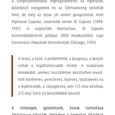
A szegénykonyhákat legnagyobbrészt az egyházak,
különböző nőegyletek és az Üdvhadsereg tartották
fenn, de még az olyan jól ismert gengszterek, mint
Alphonse Capone, ismertebb nevén Al Capone (1899-
1947) is segítették fenntartani. Al Capone
közreműködésével például 3000 munkanélküli napi
háromszori étkezését biztosították (Chicago, 1930).
A leves, a kávé, a pörköltfélék, a burgonya, a kenyér
voltak a legáltalánosabb ételek. A szakácsok
mindenből, amihez hozzáfértek készítettek levest.
Volt kávéleves, perecleves, tejleves, tésztaleves és
a leghíresebb, a válságleves, ami 1/3 rész ketchup,
2/3 rész forró víz keverékéből készült.
A zöldségek, gyümölcsök, húsok tartósítása
általánosan elterjedt, miközben a farmokon általában