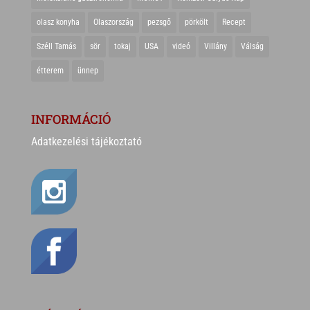
olasz konyha
Olaszország
pezsgő
pörkölt
Recept
Széll Tamás
sör
tokaj
USA
videó
Villány
Válság
étterem
ünnep
INFORMÁCIÓ
Adatkezelési tájékoztató