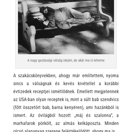
A nagy gazdasági válság idején, de akár ma is lehetne
A szakácskönyvekben, ahogy már említettem, nyoma
sincs a válságnak és kevés kivétellel a korábbi
évtizedek receptjei ismétlődnek. Emellett megjelennek
az USA-ban olyan receptek is, mint a sült bab szendvics
(főtt összetört bab, barna kenyéren), ami hazánkból is
ismert. Az óvilágból hozott „máj és szalonna”, a
marhafarok pörkölt, az almás kelkáposzta. Minden
olcsó alapanyag szerepe felértékelődött, ahogy ma is.