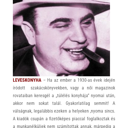
LEVESKONYHA
– Ha az ember a 1930-as évek idején
íródott szakácskönyvekben, vagy a női magazinok
rovataiban keresgél a „túlélés konyhája” nyomai után,
akkor nem sokat talál. Gyakorlatilag semmit! A
válságnak, legalábbis ezeken a helyeken ,nyoma sincs.
A kiadók csupán a fizetőképes piaccal foglalkoztak és
a munkanélküliek nem számítottak annak, márpedig a