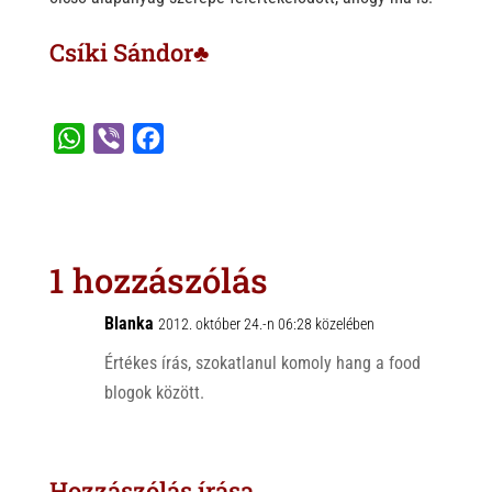
Csíki Sándor♣
W
V
F
h
i
a
a
b
c
t
e
e
s
r
b
1 hozzászólás
A
o
p
o
Blanka
2012. október 24.-n 06:28 közelében
p
k
Értékes írás, szokatlanul komoly hang a food
blogok között.
Hozzászólás írása