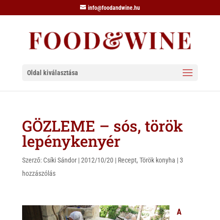
info@foodandwine.hu
Oldal kiválasztása
GÖZLEME – sós, török
lepénykenyér
Szerző:
Csíki Sándor
|
2012/10/20
|
Recept
,
Török konyha
|
3
hozzászólás
A