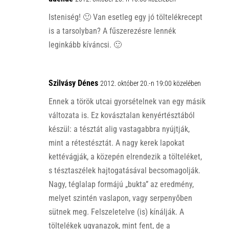
p
k
Isteniség! 🙂 Van esetleg egy jó töltelékrecept
is a tarsolyban? A fűszerezésre lennék
leginkább kíváncsi. 🙂
Szilvásy Dénes
2012. október 20.-n 19:00 közelében
Ennek a török utcai gyorsételnek van egy másik
változata is. Ez kovásztalan kenyértésztából
készül: a tésztát alig vastagabbra nyújtják,
mint a rétestésztát. A nagy kerek lapokat
kettévágják, a közepén elrendezik a tölteléket,
s tésztaszélek hajtogatásával becsomagolják.
Nagy, téglalap formájú „bukta” az eredmény,
melyet szintén vaslapon, vagy serpenyőben
sütnek meg. Felszeletelve (is) kínálják. A
töltelékek ugyanazok, mint fent, de a