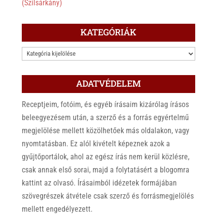
(Szilsárkány)
KATEGÓRIÁK
KATEGÓRIÁK
ADATVÉDELEM
Receptjeim, fotóim, és egyéb írásaim kizárólag írásos
beleegyezésem után, a szerző és a forrás egyértelmű
megjelölése mellett közölhetőek más oldalakon, vagy
nyomtatásban. Ez alól kivételt képeznek azok a
gyűjtőportálok, ahol az egész írás nem kerül közlésre,
csak annak első sorai, majd a folytatásért a blogomra
kattint az olvasó. Írásaimból idézetek formájában
szövegrészek átvétele csak szerző és forrásmegjelölés
mellett engedélyezett.