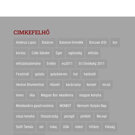
CIMKEFELHŐ
Ambrus Lajos
Balaton
Balaton-felvidék
Bocuse d'Or
bor
borász
Csíki Sándor
Eger
egészség
elhízás
elhízástudomány
Erdély
eu2011
EU Elnökség 2011
Fesztivál
gulyás
gulyásleves
hal
halászlé
Heston Blumenthal
Húsvét
karácsony
kenyér
lecsó
leves
liba
Magyar Bor Akadémia
magyar konyha
Molekuláris gasztronómia
MOMOT
Nemzeti Gulyás Nap
olasz konyha
Olaszország
pezsgő
pörkölt
Recept
Széll Tamás
sör
tokaj
USA
videó
Villány
Válság