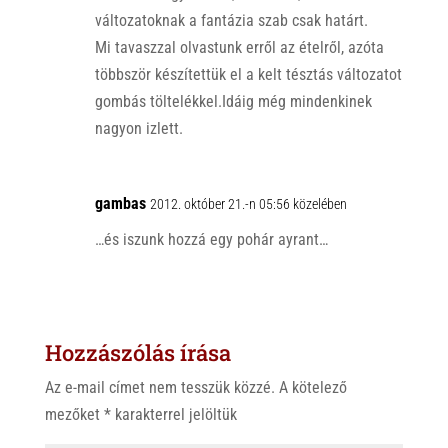
változatoknak a fantázia szab csak határt.
Mi tavaszzal olvastunk erről az ételről, azóta
többször készítettük el a kelt tésztás változatot
gombás töltelékkel.Idáig még mindenkinek
nagyon izlett.
gambas
2012. október 21.-n 05:56 közelében
…és iszunk hozzá egy pohár ayrant…
Hozzászólás írása
Az e-mail címet nem tesszük közzé.
A kötelező
mezőket
*
karakterrel jelöltük