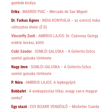
gombák királya
Erika
-
MADRIDI PIAC – Mercado de San Miguel
Dr. Farkas Ágnes
-
INDIA KONYHÁJA – az ezerízű India
változatos ételei (É-D)
Vinczeffy Zsolt
-
AMBRUS LAJOS: Dr. Csávossy György
erdélyi borász, költő
Csíki Sándor
-
SOMLÓI GALUSKA – A Gollerits-Szőcs
somlói galuska története
Nagy Imre
-
SOMLÓI GALUSKA – A Gollerits-Szőcs
somlói galuska története
P. Nóra
-
AMBRUS LAJOS: A lepkegyűjtő
Bobbafet
-
A sonkapácolás titkai, avagy van-e magyar
sonka?
Egy utazó
-
EGY BIZARR VENDÉGLŐ – Micheller Csárda