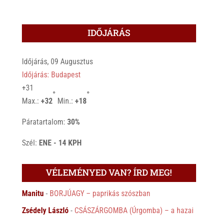
IDŐJÁRÁS
Időjárás, 09 Augusztus
Időjárás: Budapest
+
31
°
°
Max.:
+
32
Min.:
+
18
Páratartalom:
30%
Szél:
ENE - 14 KPH
VÉLEMÉNYED VAN? ÍRD MEG!
Manitu
-
BORJÚAGY – paprikás szószban
Zsédely László
-
CSÁSZÁRGOMBA (Úrgomba) – a hazai