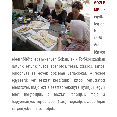
GÖZLE
ME
az
egyik
legjob
b
török
étel,
lényeg
ében töltött lepénykenyér. Sokan, akik Törökországban
jártunk, ettünk húsos, spenótos, fetás, tojásos, sajtos,
burgonyás és egyéb gözleme variációkat. A recept
egyszerű: kelt tésztát készítünk lisztből, felfuttatott
élesztővel, majd ezt a tésztát vékonyra nyújtjuk, egyik
felét megtöltjük, a tésztát ráhajtjuk, majd a
hagyományos kúpos lapon (sac) megsütjük. Jobb híján
serpenyőben is süthetjük.