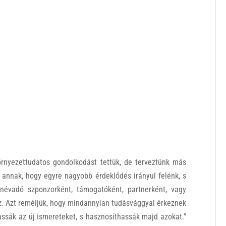
örnyezettudatos gondolkodást tettük, de terveztünk más
 annak, hogy egyre nagyobb érdeklődés irányul felénk, s
évadó szponzorként, támogatóként, partnerként, vagy
. Azt reméljük, hogy mindannyian tudásvággyal érkeznek
assák az új ismereteket, s hasznosíthassák majd azokat.”