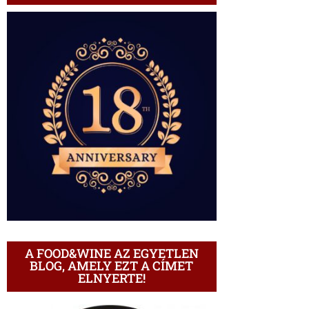
A FOOD&WINE AZ EGYETLEN
BLOG, AMELY EZT A CÍMET
ELNYERTE!