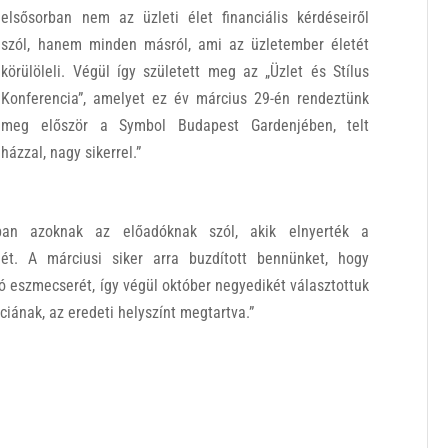
elsősorban nem az üzleti élet financiális kérdéseiről
szól, hanem minden másról, ami az üzletember életét
körülöleli. Végül így született meg az „Üzlet és Stílus
Konferencia”, amelyet ez év március 29-én rendeztünk
meg először a Symbol Budapest Gardenjében, telt
házzal, nagy sikerrel.”
ban azoknak az előadóknak szól, akik elnyerték a
ét. A márciusi siker arra buzdított bennünket, hogy
óló eszmecserét, így végül október negyedikét választottuk
nciának, az eredeti helyszínt megtartva.”