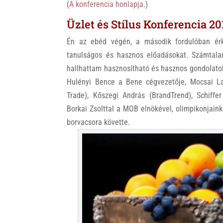
(
A konferencia honlapja
.)
Üzlet és Stílus Konferencia 20
Én az ebéd végén, a második fordulóban ér
tanulságos és hasznos előadásokat. Számtala
hallhattam hasznosítható és hasznos gondolatok
Hulényi Bence a Bene cégvezetője, Mocsai Laj
Trade), Kőszegi András (BrandTrend), Schiffer
Borkai Zsolttal a MOB elnökével, olimpikonjainkk
borvacsora követte.