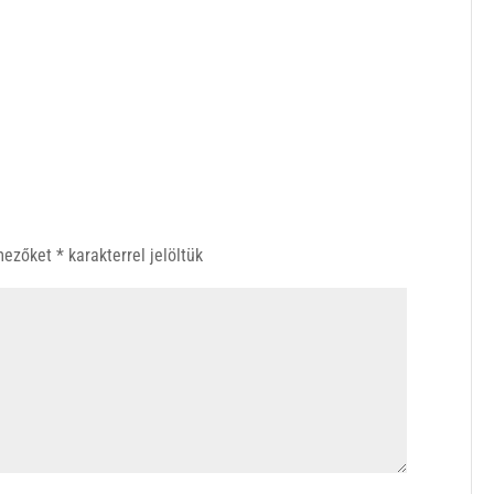
 mezőket
*
karakterrel jelöltük