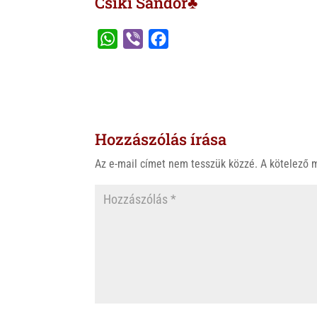
Csíki Sándor♣
W
V
F
h
i
a
a
b
c
t
e
e
s
r
b
Hozzászólás írása
A
o
p
o
Az e-mail címet nem tesszük közzé.
A kötelező
p
k