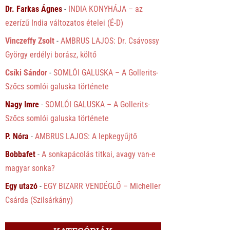
Dr. Farkas Ágnes
-
INDIA KONYHÁJA – az
ezerízű India változatos ételei (É-D)
Vinczeffy Zsolt
-
AMBRUS LAJOS: Dr. Csávossy
György erdélyi borász, költő
Csíki Sándor
-
SOMLÓI GALUSKA – A Gollerits-
Szőcs somlói galuska története
Nagy Imre
-
SOMLÓI GALUSKA – A Gollerits-
Szőcs somlói galuska története
P. Nóra
-
AMBRUS LAJOS: A lepkegyűjtő
Bobbafet
-
A sonkapácolás titkai, avagy van-e
magyar sonka?
Egy utazó
-
EGY BIZARR VENDÉGLŐ – Micheller
Csárda (Szilsárkány)