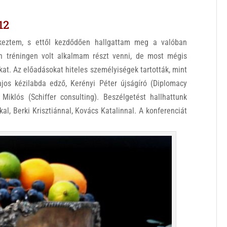
12
keztem, s ettől kezdődően hallgattam meg a valóban
n tréningen volt alkalmam részt venni, de most mégis
at. Az előadásokat hiteles személyiségek tartották, mint
os kézilabda edző, Kerényi Péter újságíró (Diplomacy
 Miklós (Schiffer consulting). Beszélgetést hallhattunk
al, Berki Krisztiánnal, Kovács Katalinnal. A konferenciát