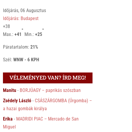
Időjárás, 06 Augusztus
Időjárás: Budapest
+
38
°
°
Max.:
+
41
Min.:
+
25
Páratartalom:
21%
Szél:
WNW - 6 KPH
VÉLEMÉNYED VAN? ÍRD MEG!
Manitu
-
BORJÚAGY – paprikás szószban
Zsédely László
-
CSÁSZÁRGOMBA (Úrgomba) –
a hazai gombák királya
Erika
-
MADRIDI PIAC – Mercado de San
Miguel