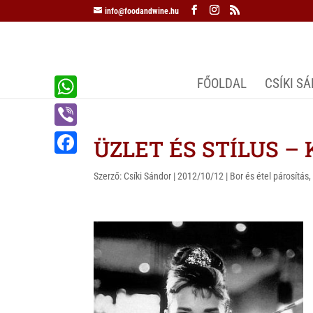
info@foodandwine.hu
FŐOLDAL
CSÍKI S
W
h
V
ÜZLET ÉS STÍLUS – K
a
i
F
t
Szerző:
Csíki Sándor
|
2012/10/12
|
Bor és étel párosítás
b
a
s
e
c
A
r
e
p
b
p
o
o