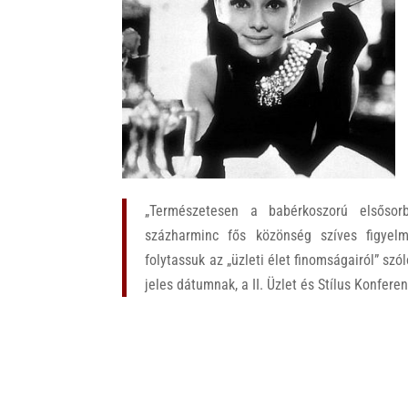
k
„Természetesen a babérkoszorú elsősor
százharminc fős közönség szíves figyelm
folytassuk az „üzleti élet finomságairól” sz
jeles dátumnak, a II. Üzlet és Stílus Konfere