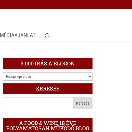
MÉDIAAJÁNLAT
3.000 ÍRÁS A BLOGON
3.000
ÍRÁS
KERESÉS
A
BLOGON
A FOOD & WINE 18 ÉVE
FOLYAMATOSAN MŰKÖDŐ BLOG