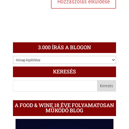
3.000 ÍRÁS A BLOGON
3.000
ÍRÁS
KERESÉS
A
BLOGON
A FOOD & WINE 18 ÉVE FOLYAMATOSAN
MŰKÖDŐ BLOG