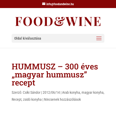
info@foodandwine.hu
Oldal kiválasztása
HUMMUSZ – 300 éves
„magyar hummusz”
recept
Szerző:
Csíki Sándor
|
2012/06/14
|
Arab konyha
,
magyar konyha
,
Recept
,
zsidó konyha
|
Nincsenek hozzászólások