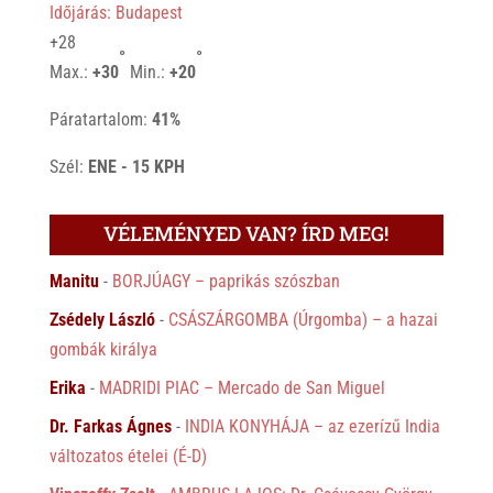
Időjárás: Budapest
+
28
°
°
Max.:
+
30
Min.:
+
20
Páratartalom:
41%
Szél:
ENE - 15 KPH
VÉLEMÉNYED VAN? ÍRD MEG!
Manitu
-
BORJÚAGY – paprikás szószban
Zsédely László
-
CSÁSZÁRGOMBA (Úrgomba) – a hazai
gombák királya
Erika
-
MADRIDI PIAC – Mercado de San Miguel
Dr. Farkas Ágnes
-
INDIA KONYHÁJA – az ezerízű India
változatos ételei (É-D)