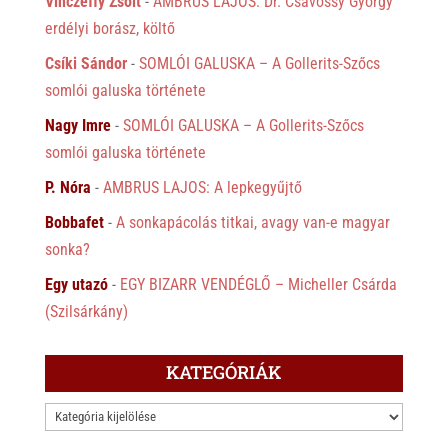
Vinczeffy Zsolt
-
AMBRUS LAJOS: Dr. Csávossy György
erdélyi borász, költő
Csíki Sándor
-
SOMLÓI GALUSKA – A Gollerits-Szőcs
somlói galuska története
Nagy Imre
-
SOMLÓI GALUSKA – A Gollerits-Szőcs
somlói galuska története
P. Nóra
-
AMBRUS LAJOS: A lepkegyűjtő
Bobbafet
-
A sonkapácolás titkai, avagy van-e magyar
sonka?
Egy utazó
-
EGY BIZARR VENDÉGLŐ – Micheller Csárda
(Szilsárkány)
KATEGÓRIÁK
KATEGÓRIÁK