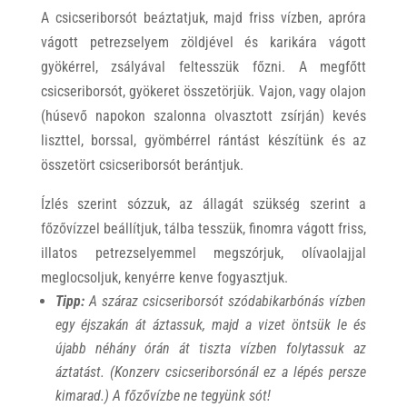
A csicseriborsót beáztatjuk, majd friss vízben, apróra
vágott petrezselyem zöldjével és karikára vágott
gyökérrel, zsályával feltesszük főzni. A megfőtt
csicseriborsót, gyökeret összetörjük. Vajon, vagy olajon
(húsevő napokon szalonna olvasztott zsírján) kevés
liszttel, borssal, gyömbérrel rántást készítünk és az
összetört csicseriborsót berántjuk.
Ízlés szerint sózzuk, az állagát szükség szerint a
főzővízzel beállítjuk, tálba tesszük, finomra vágott friss,
illatos petrezselyemmel megszórjuk, olívaolajjal
meglocsoljuk, kenyérre kenve fogyasztjuk.
Tipp:
A száraz csicseriborsót szódabikarbónás vízben
egy éjszakán át áztassuk, majd a vizet öntsük le és
újabb néhány órán át tiszta vízben folytassuk az
áztatást. (Konzerv csicseriborsónál ez a lépés persze
kimarad.) A főzővízbe ne tegyünk sót!