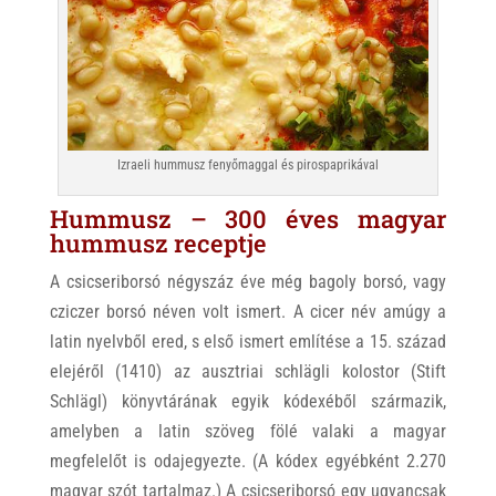
Izraeli hummusz fenyőmaggal és pirospaprikával
Hummusz – 300 éves magyar
hummusz receptje
A csicseriborsó négyszáz éve még bagoly borsó, vagy
cziczer borsó néven volt ismert. A cicer név amúgy a
latin nyelvből ered, s első ismert említése a 15. század
elejéről (1410) az ausztriai schlägli kolostor (Stift
Schlägl) könyvtárának egyik kódexéből származik,
amelyben a latin szöveg fölé valaki a magyar
megfelelőt is odajegyezte. (A kódex egyébként 2.270
magyar szót tartalmaz.) A csicseriborsó egy ugyancsak