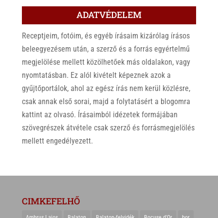
ADATVÉDELEM
Receptjeim, fotóim, és egyéb írásaim kizárólag írásos
beleegyezésem után, a szerző és a forrás egyértelmű
megjelölése mellett közölhetőek más oldalakon, vagy
nyomtatásban. Ez alól kivételt képeznek azok a
gyűjtőportálok, ahol az egész írás nem kerül közlésre,
csak annak első sorai, majd a folytatásért a blogomra
kattint az olvasó. Írásaimból idézetek formájában
szövegrészek átvétele csak szerző és forrásmegjelölés
mellett engedélyezett.
CIMKEFELHŐ
Ambrus Lajos
Balaton
Balaton-felvidék
Bocuse d'Or
bor