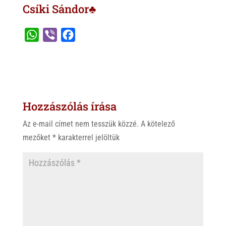
Csíki Sándor♣
W
V
F
h
i
a
a
b
c
t
e
e
s
r
b
Hozzászólás írása
A
o
p
o
Az e-mail címet nem tesszük közzé.
A kötelező
p
k
mezőket
*
karakterrel jelöltük