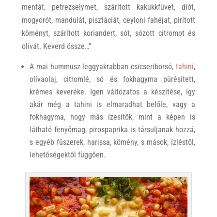
mentát, petrezselymet, szárított kakukkfüvet, diót,
mogyorót, mandulát, pisztáciát, ceyloni fahéjat, pirított
köményt, szárított koriandert, sót, sózott citromot és
olívát. Keverd össze…”
A mai hummusz leggyakrabban csicseriborsó,
tahini
,
olívaolaj, citromlé, só és fokhagyma pürésített,
krémes keveréke. Igen változatos a készítése, így
akár még a tahini is elmaradhat belőle, vagy a
fokhagyma, hogy más ízesítők, mint a képen is
látható fenyőmag, pirospaprika is társuljanak hozzá,
s egyéb fűszerek, harissa, kömény, s mások, ízléstől,
lehetőségektől függően.