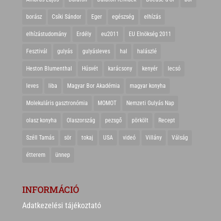
borász
Csíki Sándor
Eger
egészség
elhízás
elhízástudomány
Erdély
eu2011
EU Elnökség 2011
Fesztivál
gulyás
gulyásleves
hal
halászlé
Heston Blumenthal
Húsvét
karácsony
kenyér
lecsó
leves
liba
Magyar Bor Akadémia
magyar konyha
Molekuláris gasztronómia
MOMOT
Nemzeti Gulyás Nap
olasz konyha
Olaszország
pezsgő
pörkölt
Recept
Széll Tamás
sör
tokaj
USA
videó
Villány
Válság
étterem
ünnep
INFORMÁCIÓ
Adatkezelési tájékoztató