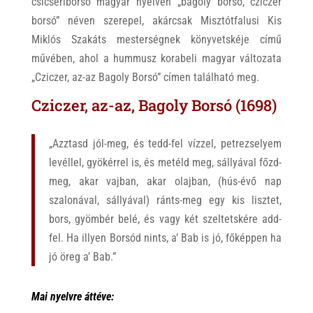
csicseriborsó magyar nyelven „bagoly borsó, cziczer
borsó” néven szerepel, akárcsak Misztótfalusi Kis
Miklós Szakáts mesterségnek könyvetskéje című
művében, ahol a hummusz korabeli magyar változata
„Cziczer, az-az Bagoly Borsó” címen található meg.
Cziczer, az-az, Bagoly Borsó (1698)
„Azztasd jól-meg, és tedd-fel vízzel, petrezselyem
levéllel, gyökérrel is, és metéld meg, sállyával főzd-
meg, akar vajban, akar olajban, (hús-évő nap
szalonával, sállyával) ránts-meg egy kis lisztet,
bors, gyömbér belé, és vagy két szeltetskére add-
fel. Ha illyen Borsód nints, a’ Bab is jó, főképpen ha
jó öreg a’ Bab.”
Mai nyelvre áttéve: