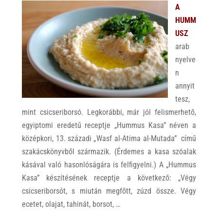
A
HUMM
USZ
arab
nyelve
n
annyit
tesz,
mint csicseriborsó. Legkorábbi, már jól felismerhető,
egyiptomi eredetű receptje „Hummus Kasa” néven a
középkori, 13. századi
„
Wasf al-Atima al-Mutada” című
szakácskönyvből származik. (Érdemes a kasa szóalak
kásával való hasonlóságára is felfigyelni.) A „Hummus
Kasa” készítésének receptje a következő: „Végy
csicseriborsót, s miután megfőtt, zúzd össze. Végy
ecetet, olajat, tahinát, borsot, …