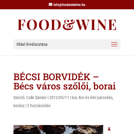
info@foodandwine.hu
Oldal kiválasztása
BÉCSI BORVIDÉK –
Bécs város szőlői, borai
Szerző:
Csíki Sándor
|
2012/05/17
|
bor
,
Bor és étel párosítás
,
borász
|
2 hozzászólás
A