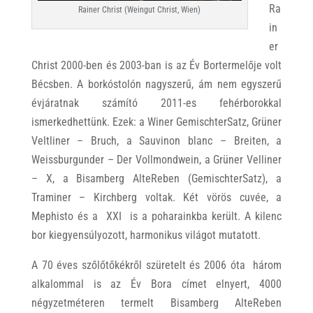
Ra
Rainer Christ (Weingut Christ, Wien)
in
er
Christ 2000-ben és 2003-ban is az Év Bortermelője volt
Bécsben. A borkóstolón nagyszerű, ám nem egyszerű
évjáratnak számító 2011-es fehérborokkal
ismerkedhettünk. Ezek: a Winer GemischterSatz, Grüner
Veltliner – Bruch, a Sauvinon blanc – Breiten, a
Weissburgunder – Der Vollmondwein, a Grüner Velliner
– X, a Bisamberg AlteReben (GemischterSatz), a
Traminer – Kirchberg voltak. Két vörös cuvée, a
Mephisto és a XXI is a poharainkba került. A kilenc
bor kiegyensúlyozott, harmonikus világot mutatott.
A 70 éves szőlőtőkékről szüretelt és 2006 óta három
alkalommal is az Év Bora címet elnyert, 4000
négyzetméteren termelt Bisamberg AlteReben