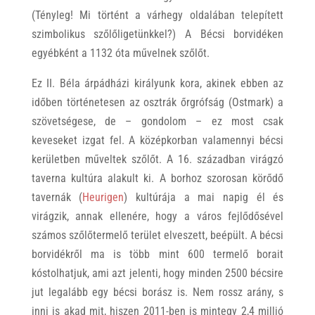
(Tényleg! Mi történt a várhegy oldalában telepített
szimbolikus szőlőligetünkkel?) A Bécsi borvidéken
egyébként a 1132 óta művelnek szőlőt.
Ez II. Béla árpádházi királyunk kora, akinek ebben az
időben történetesen az osztrák őrgrófság (Ostmark) a
szövetségese, de – gondolom – ez most csak
keveseket izgat fel. A középkorban valamennyi bécsi
kerületben műveltek szőlőt. A 16. században virágzó
taverna kultúra alakult ki. A borhoz szorosan körődő
tavernák (
Heurigen
) kultúrája a mai napig él és
virágzik, annak ellenére, hogy a város fejlődősével
számos szőlőtermelő terület elveszett, beépült. A bécsi
borvidékről ma is több mint 600 termelő borait
kóstolhatjuk, ami azt jelenti, hogy minden 2500 bécsire
jut legalább egy bécsi borász is. Nem rossz arány, s
inni is akad mit, hiszen 2011-ben is mintegy 2,4 millió