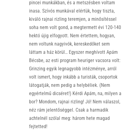
pincei munkákban, és a metszésben voltam
inasa. Szívós munkával elértük, hogy tiszta,
kiváló rajnai rizling teremjen, a minősítéssel
soha nem volt gond, a megtermett évi 120-140
hektó újig elfogyott. Nem értettem, hogyan,
nem voltunk nagyivók, kereskedőket sem
láttam a ház körül… Egyszer meghívott Apám
Bécsbe, az esti program heuriger vacsora volt:
Grinzing egyik legnagyobb intézménye, arról
volt ismert, hogy inkább a turisták, csoportok
látogatják, nem pedig a helybéliek. (Nem
egyértelmű dicséret!) Kérdi Apám, na, milyen a
bor? Mondom, rajnai rizling! Jó! Nem válaszol,
néz rám jelentőséggel. Csak a harmadik
achtelnél szólal meg: három hete magad
fejtetted!