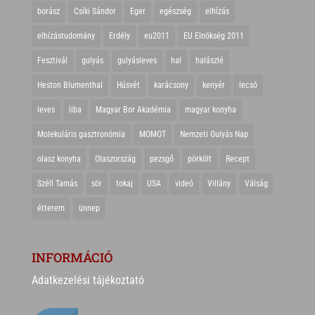
borász
Csíki Sándor
Eger
egészség
elhízás
elhízástudomány
Erdély
eu2011
EU Elnökség 2011
Fesztivál
gulyás
gulyásleves
hal
halászlé
Heston Blumenthal
Húsvét
karácsony
kenyér
lecsó
leves
liba
Magyar Bor Akadémia
magyar konyha
Molekuláris gasztronómia
MOMOT
Nemzeti Gulyás Nap
olasz konyha
Olaszország
pezsgő
pörkölt
Recept
Széll Tamás
sör
tokaj
USA
videó
Villány
Válság
étterem
ünnep
INFORMÁCIÓ
Adatkezelési tájékoztató