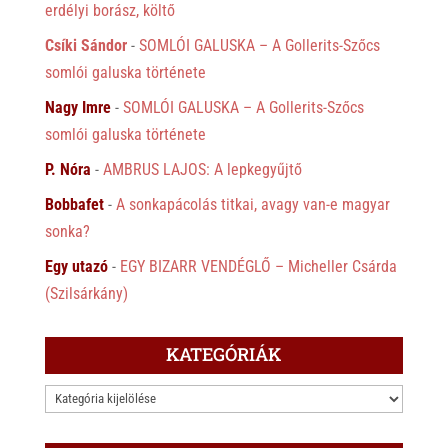
erdélyi borász, költő
Csíki Sándor
-
SOMLÓI GALUSKA – A Gollerits-Szőcs
somlói galuska története
Nagy Imre
-
SOMLÓI GALUSKA – A Gollerits-Szőcs
somlói galuska története
P. Nóra
-
AMBRUS LAJOS: A lepkegyűjtő
Bobbafet
-
A sonkapácolás titkai, avagy van-e magyar
sonka?
Egy utazó
-
EGY BIZARR VENDÉGLŐ – Micheller Csárda
(Szilsárkány)
KATEGÓRIÁK
KATEGÓRIÁK