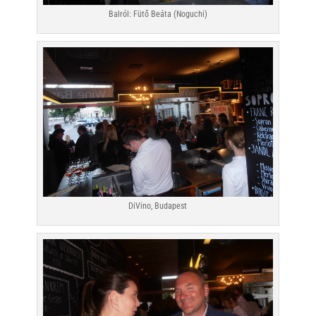
Balról: Fütő Beáta (Noguchi)
DiVino, Budapest