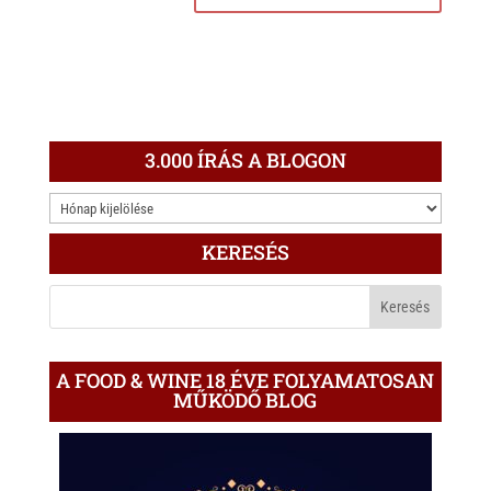
3.000 ÍRÁS A BLOGON
3.000
ÍRÁS
KERESÉS
A
BLOGON
A FOOD & WINE 18 ÉVE FOLYAMATOSAN
MŰKÖDŐ BLOG