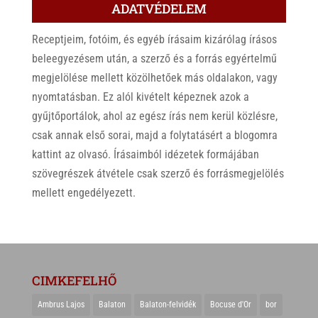
ADATVÉDELEM
Receptjeim, fotóim, és egyéb írásaim kizárólag írásos
beleegyezésem után, a szerző és a forrás egyértelmű
megjelölése mellett közölhetőek más oldalakon, vagy
nyomtatásban. Ez alól kivételt képeznek azok a
gyűjtőportálok, ahol az egész írás nem kerül közlésre,
csak annak első sorai, majd a folytatásért a blogomra
kattint az olvasó. Írásaimból idézetek formájában
szövegrészek átvétele csak szerző és forrásmegjelölés
mellett engedélyezett.
CIMKEFELHŐ
Ambrus Lajos
Balaton
Balaton-felvidék
Bocuse d'Or
bor