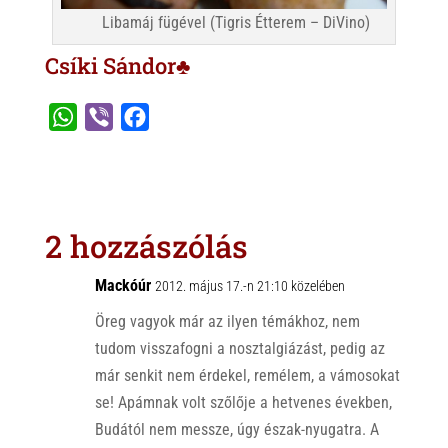
Libamáj fügével (Tigris Étterem – DiVino)
Csíki Sándor♣
W
V
F
h
i
a
a
b
c
t
e
e
s
r
b
2 hozzászólás
A
o
p
o
Mackóúr
2012. május 17.-n 21:10 közelében
p
k
Öreg vagyok már az ilyen témákhoz, nem
tudom visszafogni a nosztalgiázást, pedig az
már senkit nem érdekel, remélem, a vámosokat
se! Apámnak volt szőlője a hetvenes években,
Budától nem messze, úgy észak-nyugatra. A