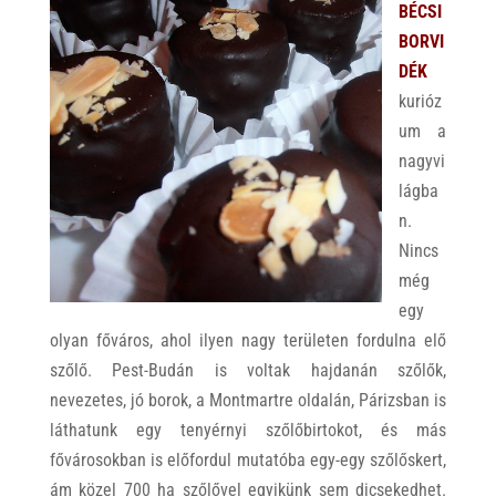
BÉCSI
BORVI
DÉK
kurióz
um a
nagyvi
lágba
n.
Nincs
még
egy
olyan főváros, ahol ilyen nagy területen fordulna elő
szőlő. Pest-Budán is voltak hajdanán szőlők,
nevezetes, jó borok, a Montmartre oldalán, Párizsban is
láthatunk egy tenyérnyi szőlőbirtokot, és más
fővárosokban is előfordul mutatóba egy-egy szőlőskert,
ám közel 700 ha szőlővel egyikünk sem dicsekedhet.