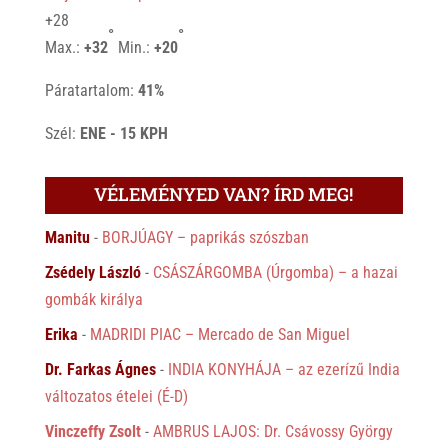
+
28
°
°
Max.:
+
32
Min.:
+
20
Páratartalom:
41%
Szél:
ENE - 15 KPH
VÉLEMÉNYED VAN? ÍRD MEG!
Manitu
-
BORJÚAGY – paprikás szószban
Zsédely László
-
CSÁSZÁRGOMBA (Úrgomba) – a hazai
gombák királya
Erika
-
MADRIDI PIAC – Mercado de San Miguel
Dr. Farkas Ágnes
-
INDIA KONYHÁJA – az ezerízű India
változatos ételei (É-D)
Vinczeffy Zsolt
-
AMBRUS LAJOS: Dr. Csávossy György