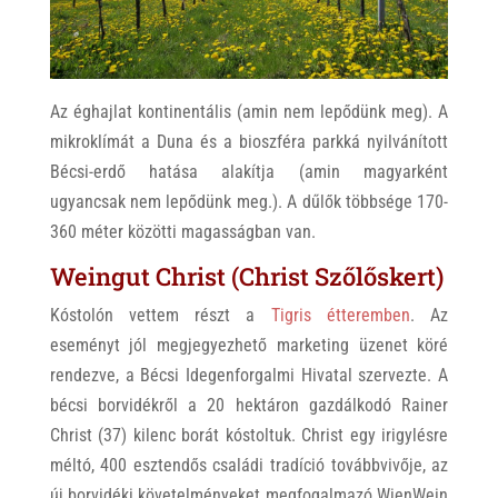
Az éghajlat kontinentális (amin nem lepődünk meg). A
mikroklímát a Duna és a bioszféra parkká nyilvánított
Bécsi-erdő hatása alakítja (amin magyarként
ugyancsak nem lepődünk meg.). A dűlők többsége 170-
360 méter közötti magasságban van.
Weingut Christ (Christ Szőlőskert)
Kóstolón vettem részt a
Tigris étteremben
. Az
eseményt jól megjegyezhető marketing üzenet köré
rendezve, a Bécsi Idegenforgalmi Hivatal szervezte. A
bécsi borvidékről a 20 hektáron gazdálkodó Rainer
Christ (37) kilenc borát kóstoltuk. Christ egy irigylésre
méltó, 400 esztendős családi tradíció továbbvivője, az
új borvidéki követelményeket megfogalmazó WienWein