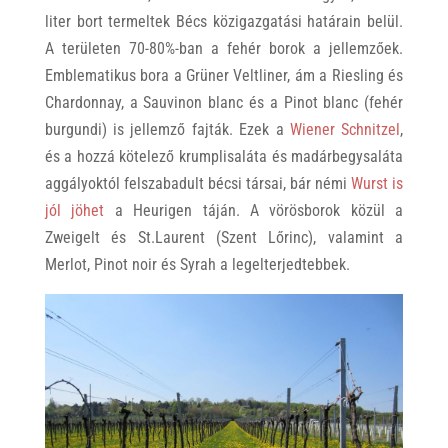
liter bort termeltek Bécs közigazgatási határain belül.
A területen 70-80%-ban a fehér borok a jellemzőek.
Emblematikus bora a Grüner Veltliner, ám a Riesling és
Chardonnay, a Sauvinon blanc és a Pinot blanc (fehér
burgundi) is jellemző fajták. Ezek a
Wiener Schnitzel
,
és a hozzá kötelező krumplisaláta és madárbegysaláta
aggályoktól felszabadult bécsi társai, bár némi
Wurst is
jól jöhet
a Heurigen táján. A vörösborok közül a
Zweigelt és St.Laurent (Szent Lőrinc), valamint a
Merlot, Pinot noir és Syrah a legelterjedtebbek.