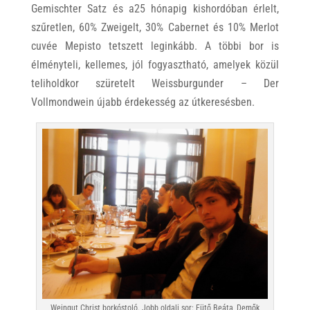
Gemischter Satz és a25 hónapig kishordóban érlelt,
szűretlen, 60% Zweigelt, 30% Cabernet és 10% Merlot
cuvée Mepisto tetszett leginkább. A többi bor is
élményteli, kellemes, jól fogyasztható, amelyek közül
teliholdkor szüretelt Weissburgunder – Der
Vollmondwein újabb érdekesség az útkeresésben.
Weingut Christ borkóstoló. Jobb oldali sor: Fütő Beáta, Demők