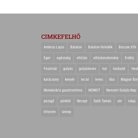
CIMKEFELHŐ
Ambrus Lajos
Balaton
Balaton-felvidék
Bocuse d'Or
Eger
egészség
elhízás
elhízástudomány
Erdély
Fesztivál
gulyás
gulyásleves
hal
halászlé
Hes
karácsony
kenyér
lecsó
leves
liba
Magyar Bo
Molekuláris gasztronómia
MOMOT
Nemzeti Gulyás Nap
pezsgő
pörkölt
Recept
Széll Tamás
sör
tokaj
étterem
ünnep