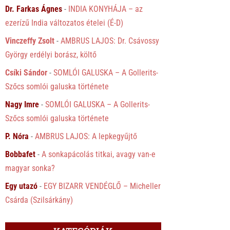
Dr. Farkas Ágnes
-
INDIA KONYHÁJA – az
ezerízű India változatos ételei (É-D)
Vinczeffy Zsolt
-
AMBRUS LAJOS: Dr. Csávossy
György erdélyi borász, költő
Csíki Sándor
-
SOMLÓI GALUSKA – A Gollerits-
Szőcs somlói galuska története
Nagy Imre
-
SOMLÓI GALUSKA – A Gollerits-
Szőcs somlói galuska története
P. Nóra
-
AMBRUS LAJOS: A lepkegyűjtő
Bobbafet
-
A sonkapácolás titkai, avagy van-e
magyar sonka?
Egy utazó
-
EGY BIZARR VENDÉGLŐ – Micheller
Csárda (Szilsárkány)