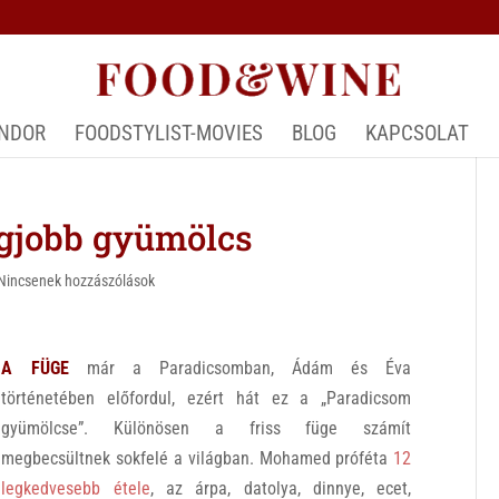
ÁNDOR
FOODSTYLIST-MOVIES
BLOG
KAPCSOLAT
egjobb gyümölcs
Nincsenek hozzászólások
A FÜGE
már a Paradicsomban, Ádám és Éva
történetében előfordul, ezért hát ez a „Paradicsom
gyümölcse”. Különösen a friss füge számít
megbecsültnek sokfelé a világban. Mohamed próféta
12
legkedvesebb étele
, az árpa, datolya, dinnye, ecet,