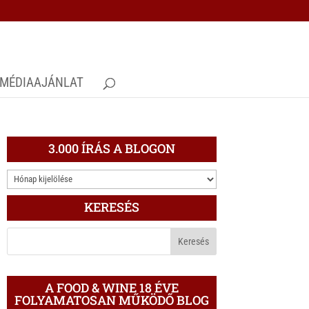
MÉDIAAJÁNLAT
3.000 ÍRÁS A BLOGON
3.000
ÍRÁS
KERESÉS
A
BLOGON
A FOOD & WINE 18 ÉVE
FOLYAMATOSAN MŰKÖDŐ BLOG