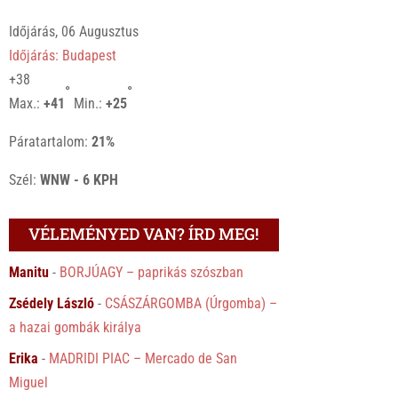
Időjárás, 06 Augusztus
Időjárás: Budapest
+
38
°
°
Max.:
+
41
Min.:
+
25
Páratartalom:
21%
Szél:
WNW - 6 KPH
VÉLEMÉNYED VAN? ÍRD MEG!
Manitu
-
BORJÚAGY – paprikás szószban
Zsédely László
-
CSÁSZÁRGOMBA (Úrgomba) –
a hazai gombák királya
Erika
-
MADRIDI PIAC – Mercado de San
Miguel