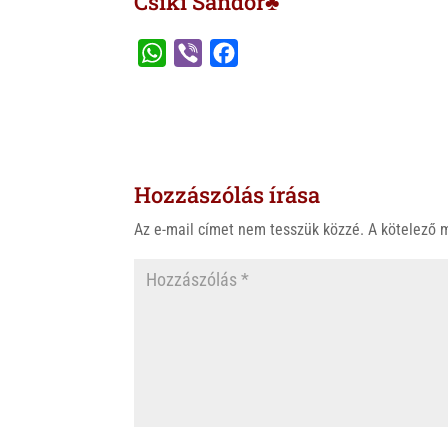
Csíki Sándor♣
W
V
F
h
i
a
a
b
c
t
e
e
s
r
b
Hozzászólás írása
A
o
p
o
Az e-mail címet nem tesszük közzé.
A kötelező
p
k