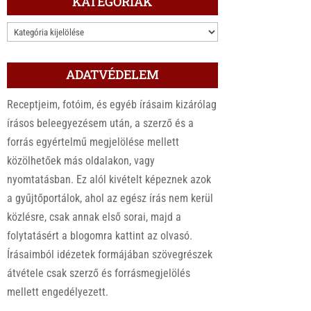
KATEGÓRIÁK
KATEGÓRIÁK
ADATVÉDELEM
Receptjeim, fotóim, és egyéb írásaim kizárólag
írásos beleegyezésem után, a szerző és a
forrás egyértelmű megjelölése mellett
közölhetőek más oldalakon, vagy
nyomtatásban. Ez alól kivételt képeznek azok
a gyűjtőportálok, ahol az egész írás nem kerül
közlésre, csak annak első sorai, majd a
folytatásért a blogomra kattint az olvasó.
Írásaimból idézetek formájában szövegrészek
átvétele csak szerző és forrásmegjelölés
mellett engedélyezett.