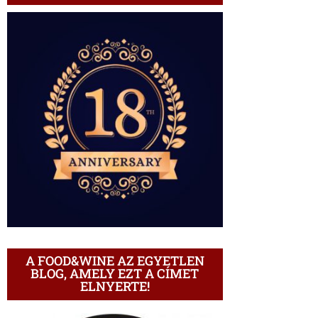
A FOOD&WINE AZ EGYETLEN
BLOG, AMELY EZT A CÍMET
ELNYERTE!