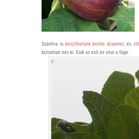
k
Szárítva is
készíthetünk belőle dzsemet
, és
zö
biztatóan néz ki. Esik az eső és virul a füge.