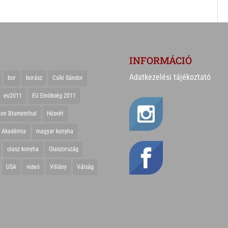
INFORMÁCIÓ
Adatkezelési tájékoztató
bor
borász
Csíki Sándor
eu2011
EU Elnökség 2011
ton Blumenthal
Húsvét
r Akadémia
magyar konyha
olasz konyha
Olaszország
USA
videó
Villány
Válság