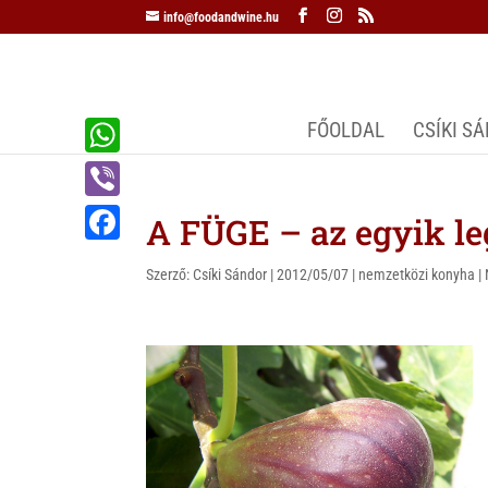
info@foodandwine.hu
FŐOLDAL
CSÍKI S
W
h
V
A FÜGE – az egyik l
a
i
F
t
Szerző:
Csíki Sándor
|
2012/05/07
|
nemzetközi konyha
|
b
a
s
e
c
A
r
e
p
b
p
o
o