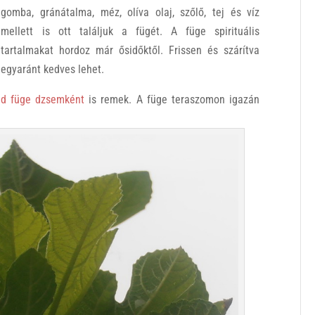
gomba, gránátalma, méz, olíva olaj, szőlő, tej és víz
mellett is ott találjuk a fügét. A füge spirituális
tartalmakat hordoz már ősidőktől. Frissen és szárítva
egyaránt kedves lehet.
ld füge dzsemként
is remek. A füge teraszomon igazán