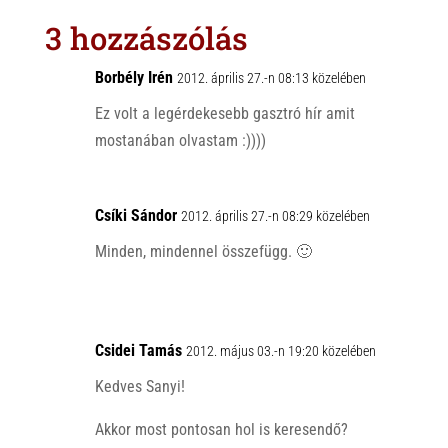
s
r
b
3 hozzászólás
A
o
p
o
Borbély Irén
2012. április 27.-n 08:13 közelében
p
k
Ez volt a legérdekesebb gasztró hír amit
mostanában olvastam :))))
Csíki Sándor
2012. április 27.-n 08:29 közelében
Minden, mindennel összefügg. 🙂
Csidei Tamás
2012. május 03.-n 19:20 közelében
Kedves Sanyi!
Akkor most pontosan hol is keresendő?