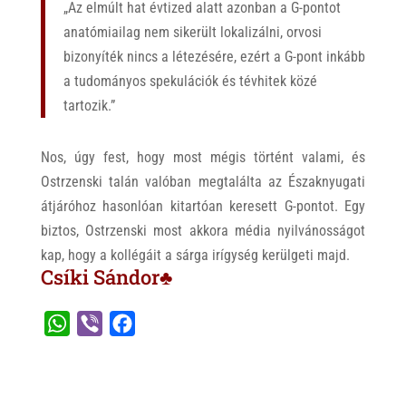
„Az elmúlt hat évtized alatt azonban a G-pontot
anatómiailag nem sikerült lokalizálni, orvosi
bizonyíték nincs a létezésére, ezért a G-pont inkább
a tudományos spekulációk és tévhitek közé
tartozik.”
Nos, úgy fest, hogy most mégis történt valami, és
Ostrzenski talán valóban megtalálta az Északnyugati
átjáróhoz hasonlóan kitartóan keresett G-pontot. Egy
biztos, Ostrzenski most akkora média nyilvánosságot
kap, hogy a kollégáit a sárga irígység kerülgeti majd.
Csíki Sándor♣
W
V
F
h
i
a
a
b
c
t
e
e