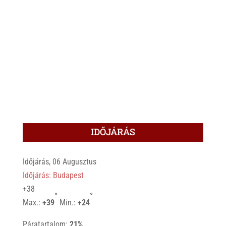
IDŐJÁRÁS
Időjárás, 06 Augusztus
Időjárás: Budapest
+
38
°
°
Max.:
+
39
Min.:
+
24
Páratartalom:
21%