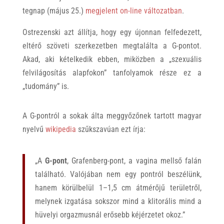
tegnap (május 25.)
megjelent on-line változatban
.
Ostrezenski azt állítja, hogy egy újonnan felfedezett,
eltérő szöveti szerkezetben megtalálta a G-pontot.
Akad, aki kételkedik ebben, miközben a „szexuális
felvilágosítás alapfokon” tanfolyamok része ez a
„tudomány” is.
A G-pontról a sokak álta meggyőzőnek tartott magyar
nyelvű
wikipedia
szűkszavúan ezt írja:
„A
G-pont
, Grafenberg-pont, a vagina mellső falán
található. Valójában nem egy pontról beszélünk,
hanem körülbelül 1–1,5 cm átmérőjű területről,
melynek izgatása sokszor mind a klitorális mind a
hüvelyi orgazmusnál erősebb kéjérzetet okoz.”