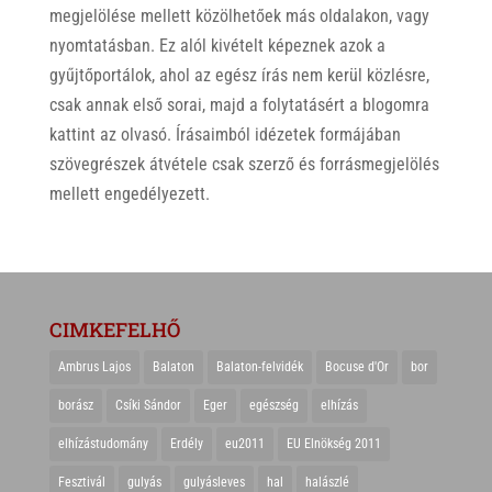
megjelölése mellett közölhetőek más oldalakon, vagy
nyomtatásban. Ez alól kivételt képeznek azok a
gyűjtőportálok, ahol az egész írás nem kerül közlésre,
csak annak első sorai, majd a folytatásért a blogomra
kattint az olvasó. Írásaimból idézetek formájában
szövegrészek átvétele csak szerző és forrásmegjelölés
mellett engedélyezett.
CIMKEFELHŐ
Ambrus Lajos
Balaton
Balaton-felvidék
Bocuse d'Or
bor
borász
Csíki Sándor
Eger
egészség
elhízás
elhízástudomány
Erdély
eu2011
EU Elnökség 2011
Fesztivál
gulyás
gulyásleves
hal
halászlé