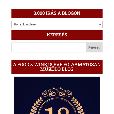
3.000 ÍRÁS A BLOGON
3.000
ÍRÁS
KERESÉS
A
BLOGON
A FOOD & WINE 18 ÉVE FOLYAMATOSAN
MŰKÖDŐ BLOG