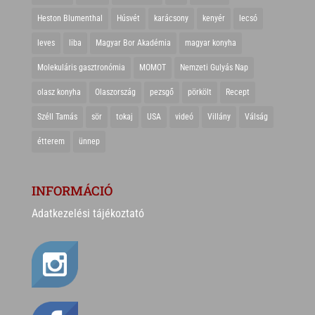
Heston Blumenthal
Húsvét
karácsony
kenyér
lecsó
leves
liba
Magyar Bor Akadémia
magyar konyha
Molekuláris gasztronómia
MOMOT
Nemzeti Gulyás Nap
olasz konyha
Olaszország
pezsgő
pörkölt
Recept
Széll Tamás
sör
tokaj
USA
videó
Villány
Válság
étterem
ünnep
INFORMÁCIÓ
Adatkezelési tájékoztató