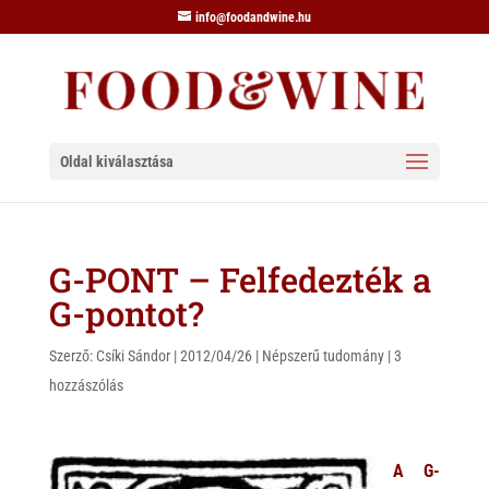
info@foodandwine.hu
Oldal kiválasztása
G-PONT – Felfedezték a
G-pontot?
Szerző:
Csíki Sándor
|
2012/04/26
|
Népszerű tudomány
|
3
hozzászólás
A G-