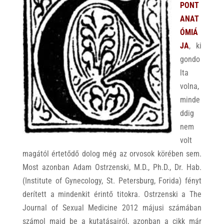
PONT
ANAT
ÓMIÁ
JA
, ki
gondo
lta
volna,
minde
ddig
nem
volt
magától értetődő dolog még az orvosok körében sem.
Most azonban Adam Ostrzenski, M.D., Ph.D., Dr. Hab.
(Institute of Gynecology, St. Petersburg, Forida) fényt
derített a mindenkit érintő titokra. Ostrzenski a The
Journal of Sexual Medicine 2012 májusi számában
számol majd be a kutatásairól, azonban a cikk már