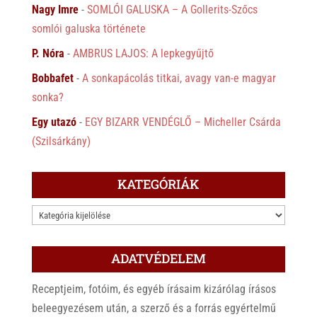
Nagy Imre
-
SOMLÓI GALUSKA – A Gollerits-Szőcs
somlói galuska története
P. Nóra
-
AMBRUS LAJOS: A lepkegyűjtő
Bobbafet
-
A sonkapácolás titkai, avagy van-e magyar
sonka?
Egy utazó
-
EGY BIZARR VENDÉGLŐ – Micheller Csárda
(Szilsárkány)
KATEGÓRIÁK
KATEGÓRIÁK
ADATVÉDELEM
Receptjeim, fotóim, és egyéb írásaim kizárólag írásos
beleegyezésem után, a szerző és a forrás egyértelmű