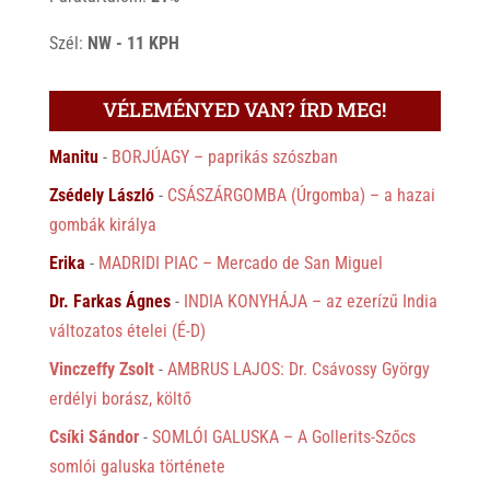
Szél:
NW - 11 KPH
VÉLEMÉNYED VAN? ÍRD MEG!
Manitu
-
BORJÚAGY – paprikás szószban
Zsédely László
-
CSÁSZÁRGOMBA (Úrgomba) – a hazai
gombák királya
Erika
-
MADRIDI PIAC – Mercado de San Miguel
Dr. Farkas Ágnes
-
INDIA KONYHÁJA – az ezerízű India
változatos ételei (É-D)
Vinczeffy Zsolt
-
AMBRUS LAJOS: Dr. Csávossy György
erdélyi borász, költő
Csíki Sándor
-
SOMLÓI GALUSKA – A Gollerits-Szőcs
somlói galuska története