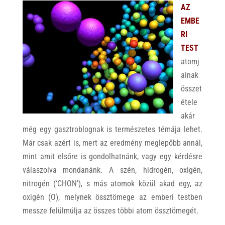
AZ
EMBE
RI
TEST
atomj
ainak
összet
étele
akár
még egy gasztroblognak is természetes témája lehet.
Már csak azért is, mert az eredmény meglepőbb annál,
mint amit elsőre is gondolhatnánk, vagy egy kérdésre
válaszolva mondanánk. A szén, hidrogén, oxigén,
nitrogén (‘CHON’), s más atomok közül akad egy, az
oxigén (O), melynek össztömege az emberi testben
messze felülmúlja az összes többi atom össztömegét.