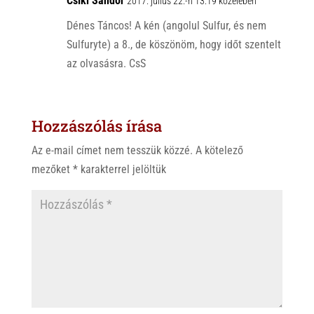
Csíki Sándor
2017. július 22.-n 13:19 közelében
Dénes Táncos! A kén (angolul Sulfur, és nem
Sulfuryte) a 8., de köszönöm, hogy időt szentelt
az olvasásra. CsS
Hozzászólás írása
Az e-mail címet nem tesszük közzé.
A kötelező
mezőket
*
karakterrel jelöltük