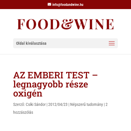
info@foodandwine.hu
Oldal kiválasztása
AZ EMBERI TEST –
legnagyobb része
oxigén
Szerző:
Csíki Sándor
|
2012/04/23
|
Népszerű tudomány
|
2
hozzászólás