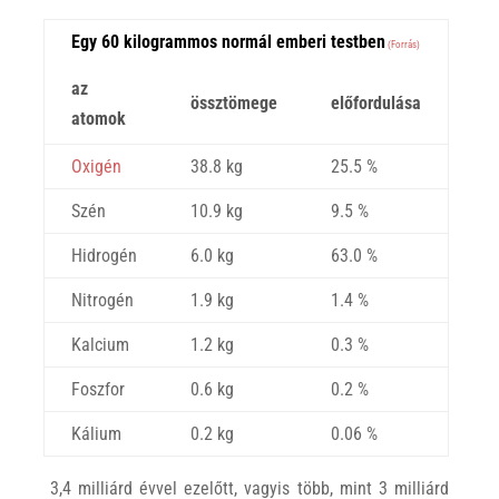
Egy 60 kilogrammos normál emberi testben
(Forrás)
az
össztömege
előfordulása
atomok
Oxigén
38.8 kg
25.5 %
Szén
10.9 kg
9.5 %
Hidrogén
6.0 kg
63.0 %
Nitrogén
1.9 kg
1.4 %
Kalcium
1.2 kg
0.3 %
Foszfor
0.6 kg
0.2 %
Kálium
0.2 kg
0.06 %
3,4 milliárd évvel ezelőtt, vagyis több, mint 3 milliárd