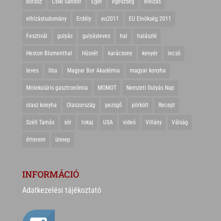
borász
Csíki Sándor
Eger
egészség
elhízás
elhízástudomány
Erdély
eu2011
EU Elnökség 2011
Fesztivál
gulyás
gulyásleves
hal
halászlé
Heston Blumenthal
Húsvét
karácsony
kenyér
lecsó
leves
liba
Magyar Bor Akadémia
magyar konyha
Molekuláris gasztronómia
MOMOT
Nemzeti Gulyás Nap
olasz konyha
Olaszország
pezsgő
pörkölt
Recept
Széll Tamás
sör
tokaj
USA
videó
Villány
Válság
étterem
ünnep
INFORMÁCIÓ
Adatkezelési tájékoztató