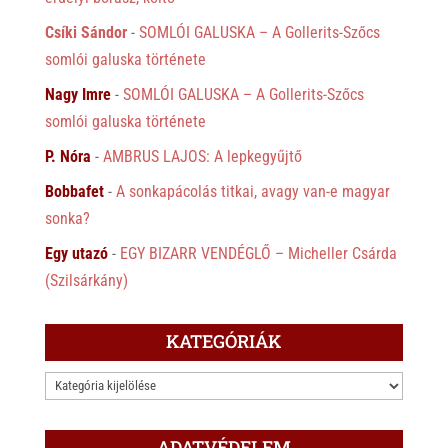
Csíki Sándor
-
SOMLÓI GALUSKA – A Gollerits-Szőcs
somlói galuska története
Nagy Imre
-
SOMLÓI GALUSKA – A Gollerits-Szőcs
somlói galuska története
P. Nóra
-
AMBRUS LAJOS: A lepkegyűjtő
Bobbafet
-
A sonkapácolás titkai, avagy van-e magyar
sonka?
Egy utazó
-
EGY BIZARR VENDÉGLŐ – Micheller Csárda
(Szilsárkány)
KATEGÓRIÁK
KATEGÓRIÁK
ADATVÉDELEM