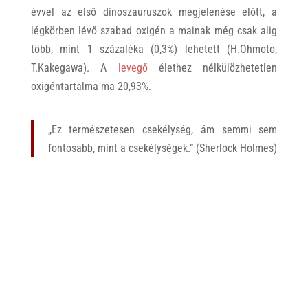
évvel az első dinoszauruszok megjelenése előtt, a
légkörben lévő szabad oxigén a mainak még csak alig
több, mint 1 százaléka (0,3%) lehetett (H.Ohmoto,
T.Kakegawa). A
levegő
élethez nélkülözhetetlen
oxigéntartalma ma 20,93%.
„Ez természetesen csekélység, ám semmi sem
fontosabb, mint a csekélységek.” (Sherlock Holmes)