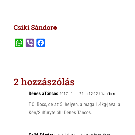
Csíki Sándor♣
W
V
F
h
i
a
a
b
c
t
e
e
s
r
b
2 hozzászólás
A
o
p
o
Dénes aTáncos
2017. július 22.-n 12:12 közelében
p
k
T.C! Bocs, de az 5. helyen, a maga 1.4kg-jával a
Kén/Sulfuryte áll! Dénes Táncos.