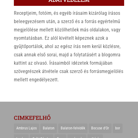
Receptjeim, fotóim, és egyéb írásaim kizárólag írásos
beleegyezésem után, a szerző és a forrás egyértelmű
megjelölése mellett közölhetőek más oldalakon, vagy
nyomtatásban. Ez alól kivételt képeznek azok a
gyűjtőportálok, ahol az egész írás nem kerül közlésre,
csak annak első sorai, majd a folytatásért a blogomra
kattint az olvasó. Írásaimból idézetek formájában
szövegrészek átvétele csak szerző és forrásmegjelölés
mellett engedélyezett.
CIMKEFELHŐ
Ambrus Lajos
Balaton
Balaton-felvidék
Bocuse d'Or
bor