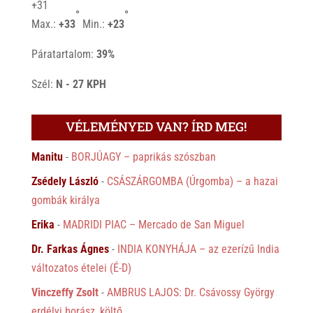
+
31
°
°
Max.:
+
33
Min.:
+
23
Páratartalom:
39%
Szél:
N - 27 KPH
VÉLEMÉNYED VAN? ÍRD MEG!
Manitu
-
BORJÚAGY – paprikás szószban
Zsédely László
-
CSÁSZÁRGOMBA (Úrgomba) – a hazai
gombák királya
Erika
-
MADRIDI PIAC – Mercado de San Miguel
Dr. Farkas Ágnes
-
INDIA KONYHÁJA – az ezerízű India
változatos ételei (É-D)
Vinczeffy Zsolt
-
AMBRUS LAJOS: Dr. Csávossy György
erdélyi borász, költő