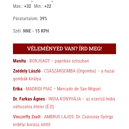
°
°
Max.:
+
32
Min.:
+
22
Páratartalom:
39%
Szél:
NNE - 15 KPH
VÉLEMÉNYED VAN? ÍRD MEG!
Manitu
-
BORJÚAGY – paprikás szószban
Zsédely László
-
CSÁSZÁRGOMBA (Úrgomba) – a hazai
gombák királya
Erika
-
MADRIDI PIAC – Mercado de San Miguel
Dr. Farkas Ágnes
-
INDIA KONYHÁJA – az ezerízű India
változatos ételei (É-D)
Vinczeffy Zsolt
-
AMBRUS LAJOS: Dr. Csávossy György
erdélyi borász, költő