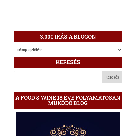
3.000 ÍRÁS A BLOGON
3.000
ÍRÁS
KERESÉS
A
BLOGON
A FOOD & WINE 18 ÉVE FOLYAMATOSAN
MŰKÖDŐ BLOG