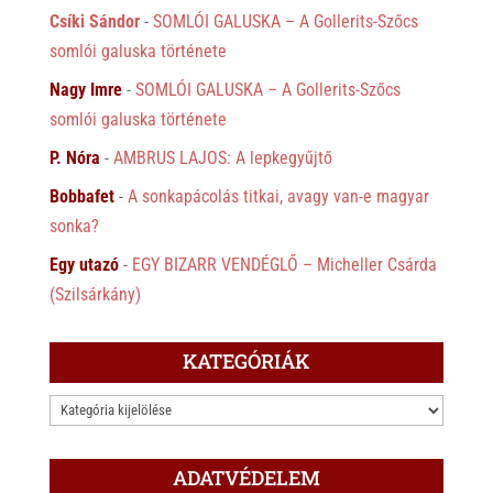
Csíki Sándor
-
SOMLÓI GALUSKA – A Gollerits-Szőcs
somlói galuska története
Nagy Imre
-
SOMLÓI GALUSKA – A Gollerits-Szőcs
somlói galuska története
P. Nóra
-
AMBRUS LAJOS: A lepkegyűjtő
Bobbafet
-
A sonkapácolás titkai, avagy van-e magyar
sonka?
Egy utazó
-
EGY BIZARR VENDÉGLŐ – Micheller Csárda
(Szilsárkány)
KATEGÓRIÁK
KATEGÓRIÁK
ADATVÉDELEM