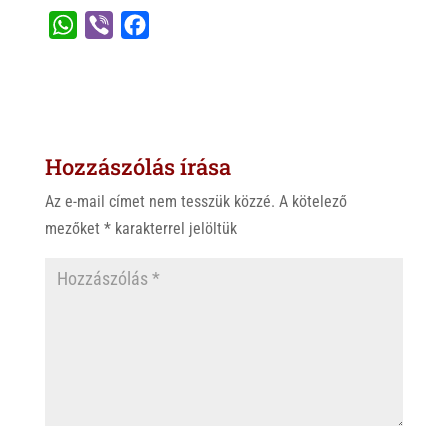
W
V
F
h
i
a
a
b
c
t
e
e
s
r
b
Hozzászólás írása
A
o
p
o
Az e-mail címet nem tesszük közzé.
A kötelező
p
k
mezőket
*
karakterrel jelöltük