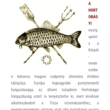
A
HORT
OBÁG
YI
nyurg
apont
y a
Kárpát
-
mede
ncébe
n őshonos magyar vadponty állomány értékes
tájfajtája. Európa legnagyobb pontytermelő
halgazdasága, az állami tulajdonú Hortobágyi
Halgazdaság azért is tenyésztette ki, mert kiválóan
alkalmazkodott a Tisza vízrendszeréhez, a
természetvédelmi oltalom alatt álló hortobágyi puszta