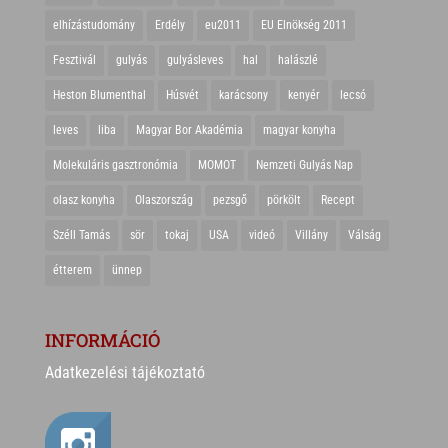
elhízástudomány
Erdély
eu2011
EU Elnökség 2011
Fesztivál
gulyás
gulyásleves
hal
halászlé
Heston Blumenthal
Húsvét
karácsony
kenyér
lecsó
leves
liba
Magyar Bor Akadémia
magyar konyha
Molekuláris gasztronómia
MOMOT
Nemzeti Gulyás Nap
olasz konyha
Olaszország
pezsgő
pörkölt
Recept
Széll Tamás
sör
tokaj
USA
videó
Villány
Válság
étterem
ünnep
INFORMÁCIÓ
Adatkezelési tájékoztató