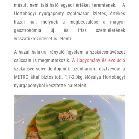
másutt nem található egyedi értéket teremtenek. A
Hortobágyi nyurgaponty izgalmasan ízletes, értékes
hazai hal, melynek a megbecsülése a magyar
gasztronómia új és friss szemléletének
visszatükröződését is jelenti.
A hazai halakra irányuló figyelem a szakácsművészet
csúcsain is megmutatkozik. A
Hagyomány és evolúció
szakácsverseny döntőjének tizenhárom résztvevője a
METRO által biztosított, 1,7-2,0kg élősúlyú Hortobágyi
nyurgapontyból készítette halételeit.