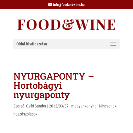
info@foodandwine.hu
Oldal kiválasztása
NYURGAPONTY –
Hortobágyi
nyurgaponty
Szerző:
Csíki Sándor
|
2012/03/07
|
magyar konyha
|
Nincsenek
hozzászólások