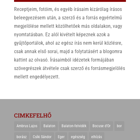
Receptjeim, fotóim, és egyéb írásaim kizárólag írásos
beleegyezésem után, a szerző és a forrás egyértelmű
megjelölése mellett közölhetőek más oldalakon, vagy
nyomtatásban. Ez alól kivételt képeznek azok a
gyűjtőportálok, ahol az egész írás nem kerül közlésre,
csak annak első sorai, majd a folytatásért a blogomra
kattint az olvasó. Írásaimból idézetek formájában
szövegrészek átvétele csak szerző és forrásmegjelölés
mellett engedélyezett.
CIMKEFELHŐ
Ambrus Lajos
Balaton
Balaton-felvidék
Bocuse d'Or
bor
borász
Csíki Sándor
Eger
egészség
elhízás