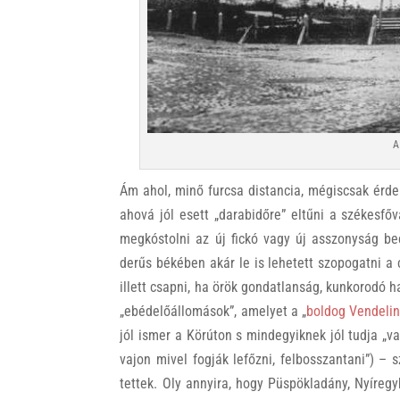
A
Ám ahol, minő furcsa distancia, mégiscsak érde
ahová jól esett „darabidőre” eltűni a székesfő
megkóstolni az új fickó vagy új asszonyság becs
derűs békében akár le is lehetett szopogatni a c
illett csapni, ha örök gondatlanság, kunkorodó ha
„ebédelőállomások”, amelyet a „
boldog Vendeli
jól ismer a Körúton s mindegyiknek jól tudja „
vajon mivel fogják lefőzni, felbosszantani”) – 
tettek. Oly annyira, hogy Püspökladány, Nyíregy