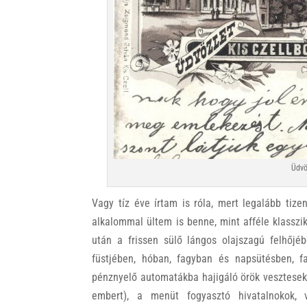
Üdvö
Vagy tíz éve írtam is róla, mert legalább tiz
alkalommal ültem is benne, mint afféle klasszik
után a frissen sülő lángos olajszagú felhőjéb
füstjében, hóban, fagyban és napsütésben, f
pénznyelő automatákba hajigáló örök vesztesek
embert), a menüt fogyasztó hivatalnokok, 