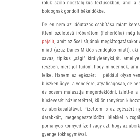
róluk szóló nosztalgikus textusokban, ahol a
boldognak gondolt békeidőkbe.
De én nem az időutazás csábítása miatt kereste
itteni születésű íróbarátom (Fehérlófia) még 
pájslit
, amit az ősei sírjának meglátogatásakor 
miatt (azaz Dancs Miklós vendéglős miatt), ak
savas, tipikus „sági” királyleánykáját, amell
részben, mert jól tudom, hogy mindennek, ami 
lelke. Hanem az egészért – például olyan vend
büszkén ügyel a vendégre, atyafiságosan, de nem
és sosem mulasztja megérdeklődni, ízlett-e a
húslevesét házimetélttel, külön tányéron kihozott
és uborkasalátával. Fizettem is az egészért n
darabkáit, megengesztelődött lélekkel vizs
porhanyós könnyed ízeit vagy azt, hogy az ubork
gyenge fokhagymával.