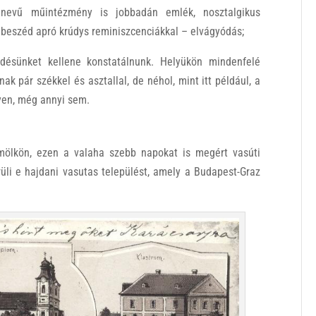
nevű műintézmény is jobbadán emlék, nosztalgikus
beszéd apró krúdys reminiszcenciákkal – elvágyódás;
désünket kellene konstatálnunk. Helyükön mindenfelé
ak pár székkel és asztallal, de néhol, mint itt például, a
yen, még annyi sem.
mölkön, ezen a valaha szebb napokat is megért vasúti
üli e hajdani vasutas települést, amely a Budapest-Graz