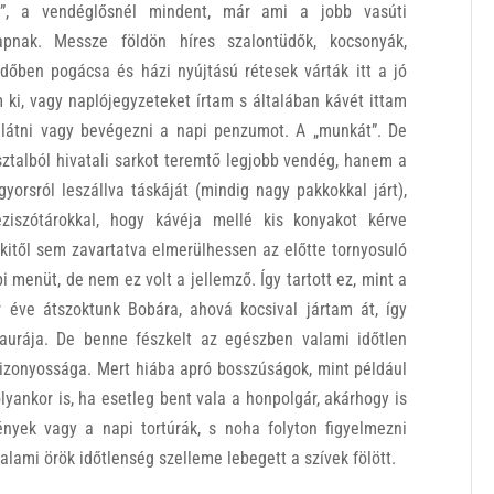
l”, a vendéglősnél mindent, már ami a jobb vasúti
apnak. Messze földön híres szalontüdők, kocsonyák,
időben pogácsa és házi nyújtású rétesek várták itt a jó
m ki, vagy naplójegyzeteket írtam s általában kávét ittam
látni vagy bevégezni a napi penzumot. A „munkát”. De
ztalból hivatali sarkot teremtő legjobb vendég, hanem a
yorsról leszállva táskáját (mindig nagy pakkokkal járt),
éziszótárokkal, hogy kávéja mellé kis konyakot kérve
kitől sem zavartatva elmerülhessen az előtte tornyosuló
menüt, de nem ez volt a jellemző. Így tartott ez, mint a
éve átszoktunk Bobára, ahová kocsival jártam át, így
aurája. De benne fészkelt az egészben valami időtlen
bizonyossága. Mert hiába apró bosszúságok, mint például
lyankor is, ha esetleg bent vala a honpolgár, akárhogy is
nyek vagy a napi tortúrák, s noha folyton figyelmezni
valami örök időtlenség szelleme lebegett a szívek fölött.