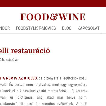
ÁNDOR
FOODSTYLIST-MOVIES
BLOG
KAPCSOLAT
li restauráció
2 hozzászólás
HA NEM IS AZ UTOLSÓ
, de bizonyára a legutolsók közül
való. És persze nem is divatos, merthogy egyre-másra
tűnnek el a klasszikus vasúti restaurációk – új korszak
van, új idiotizmus, alig akad már helye holmi
restaurációbeli lassú és komótos evéseknek. A resti