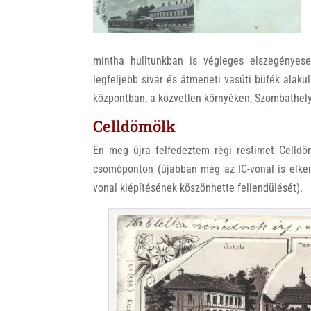
k
mintha hulltunkban is végleges elszegényese
legfeljebb sivár és átmeneti vasúti büfék alakuln
központban, a közvetlen környéken, Szombathel
Celldömölk
Én meg újra felfedeztem régi restimet Celldö
csomóponton (újabban még az IC-vonal is elker
vonal kiépítésének köszönhette fellendülését).