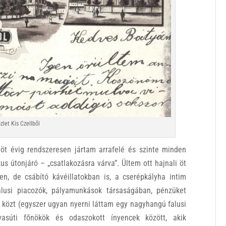
zlet Kis Czellből
enöt évig rendszeresen jártam arrafelé és szinte minden
us útonjáró – „csatlakozásra várva”. Ültem ott hajnali öt
en, de csábító kávéillatokban is, a cserépkályha intim
alusi piacozók, pályamunkások társaságában, pénzüket
 közt (egyszer ugyan nyerni láttam egy nagyhangú falusi
vasúti főnökök és odaszokott ínyencek között, akik