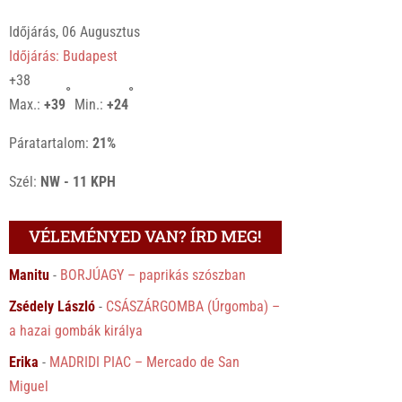
Időjárás, 06 Augusztus
Időjárás: Budapest
+
38
°
°
Max.:
+
39
Min.:
+
24
Páratartalom:
21%
Szél:
NW - 11 KPH
VÉLEMÉNYED VAN? ÍRD MEG!
Manitu
-
BORJÚAGY – paprikás szószban
Zsédely László
-
CSÁSZÁRGOMBA (Úrgomba) –
a hazai gombák királya
Erika
-
MADRIDI PIAC – Mercado de San
Miguel