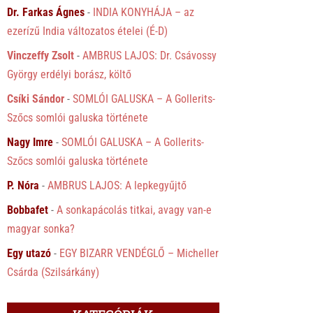
Dr. Farkas Ágnes
-
INDIA KONYHÁJA – az
ezerízű India változatos ételei (É-D)
Vinczeffy Zsolt
-
AMBRUS LAJOS: Dr. Csávossy
György erdélyi borász, költő
Csíki Sándor
-
SOMLÓI GALUSKA – A Gollerits-
Szőcs somlói galuska története
Nagy Imre
-
SOMLÓI GALUSKA – A Gollerits-
Szőcs somlói galuska története
P. Nóra
-
AMBRUS LAJOS: A lepkegyűjtő
Bobbafet
-
A sonkapácolás titkai, avagy van-e
magyar sonka?
Egy utazó
-
EGY BIZARR VENDÉGLŐ – Micheller
Csárda (Szilsárkány)