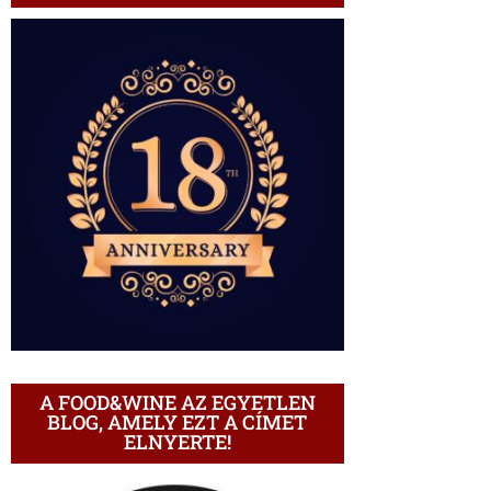
A FOOD&WINE AZ EGYETLEN
BLOG, AMELY EZT A CÍMET
ELNYERTE!