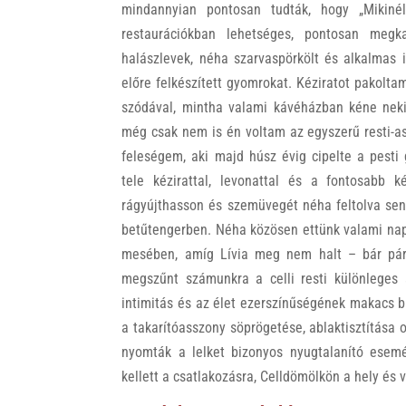
mindannyian pontosan tudták, hogy „Mikiné
restaurációkban lehetséges, pontosan megk
halászlevek, néha szarvaspörkölt és alkalmas 
előre felkészített gyomrokat. Kéziratot pakolta
szódával, mintha valami kávéházban kéne neki
még csak nem is én voltam az egyszerű resti-as
feleségem, aki majd húsz évig cipelte a pesti g
tele kézirattal, levonattal és a fontosabb k
rágyújthasson és szemüvegét néha feltolva sen
betűtengerben. Néha közösen ettünk valami napi 
mesében, amíg Lívia meg nem halt – bár pár 
megszűnt számunkra a celli resti különleges 
intimitás és az élet ezerszínűségének makacs 
a takarítóasszony söprögetése, ablaktisztítása o
nyomták a lelket bizonyos nyugtalanító esemé
kellett a csatlakozásra, Celldömölkön a hely és 