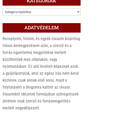
KATEGÓRIÁK
KATEGÓRIÁK
ADATVÉDELEM
Receptjeim, fotóim, és egyéb írásaim kizárólag
írásos beleegyezésem után, a szerző és a
forrás egyértelmű megjelölése mellett
közölhetőek más oldalakon, vagy
nyomtatásban. Ez alól kivételt képeznek azok
a gyűjtőportálok, ahol az egész írás nem kerül
közlésre, csak annak első sorai, majd a
folytatásért a blogomra kattint az olvasó.
Írásaimból idézetek formájában szövegrészek
átvétele csak szerző és forrásmegjelölés
mellett engedélyezett.