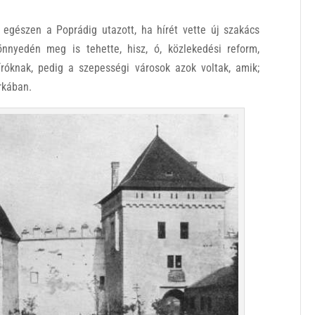
, egészen a Poprádig utazott, ha hírét vette új szakács
nnyedén meg is tehette, hisz, ó, közlekedési reform,
íróknak, pedig a szepességi városok azok voltak, amik;
rkában.