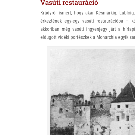
Vasúti restauráció
Krúdyról ismert, hogy akár Késmárkig, Lublóig
érkeztének egy-egy vasúti restaurációba – kö
akkoriban még vasúti ingyenjegy járt a hírlap
eldugott vidéki porfészkek a Monarchia egyik sa