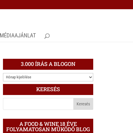
MÉDIAAJÁNLAT
3.000 ÍRÁS A BLOGON
3.000
ÍRÁS
KERESÉS
A
BLOGON
A FOOD & WINE 18 ÉVE
FOLYAMATOSAN MŰKÖDŐ BLOG