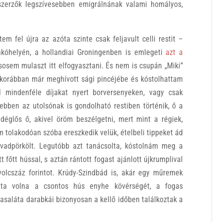
 szerzők legszívesebben emigrálnának valami homályos,
m fel újra az azóta szinte csak feljavult celli restit –
lakóhelyén, a hollandiai Groningenben is emlegeti
azt a
sosem mulaszt itt elfogyasztani. És nem is csupán „Miki”
i korábban már meghívott sági pincéjébe és kóstolhattam
yel mindenféle díjakat nyert borversenyeken, vagy csak
ebben az utolsónak is gondolható restiben történik, ő a
églős ő, akivel öröm beszélgetni, mert mint a régiek,
 tolakodóan szóba ereszkedik velük, ételbeli tippeket ád
 vadpörkölt. Legutóbb azt tanácsolta, kóstolnám meg a
 főtt hússal, s aztán rántott fogast ajánlott újkrumplival
yolcszáz forintot. Krúdy-Szindbád is, akár egy műremek
gálta volna a csontos hús enyhe kövérségét, a fogas
asaláta darabkái bizonyosan a kellő időben találkoztak a