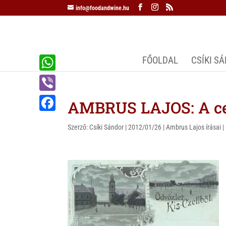
info@foodandwine.hu
FŐOLDAL
CSÍKI S
W
h
V
AMBRUS LAJOS: A cel
a
i
F
t
Szerző:
Csíki Sándor
|
2012/01/26
|
Ambrus Lajos írásai
|
b
a
s
e
c
A
r
e
p
b
p
o
o