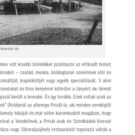
 késmárki vár
mes volt kisebb örömökkel jutalmazni az elfáradt testet;
városból – család, munka, boldogtalan szerelmek elöl és
ináltját, kispörköltjét vagy egyéb specialitását. S ahol
sontokat és friss kenyérrel kitörölni a tányért, de lármát
jszál került a levesbe. És így tovább. Ezek voltak azok az
nek
” (Krúdynál az alterego Privát úr, aki minden vendéglőt
valamely hibáját és már előre káromkodott magában, hogy
szóval a Vendelinek, a Privát urak és Szindbádok híressé
háza vagy Sátoraljaújhely restaurációi toposszá váltak a