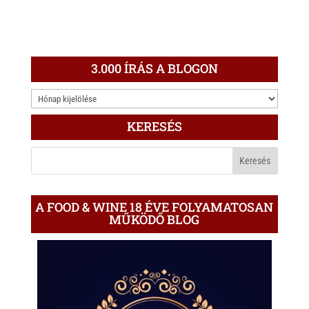
3.000 ÍRÁS A BLOGON
3.000
ÍRÁS
KERESÉS
A
BLOGON
A FOOD & WINE 18 ÉVE FOLYAMATOSAN
MŰKÖDŐ BLOG