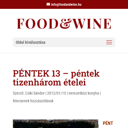
info@foodandwine.hu
Oldal kiválasztása
PÉNTEK 13 – péntek
tizenhárom ételei
Szerző:
Csíki Sándor
|
2012/01/13
|
nemzetközi konyha
|
Nincsenek hozzászólások
PÉNT