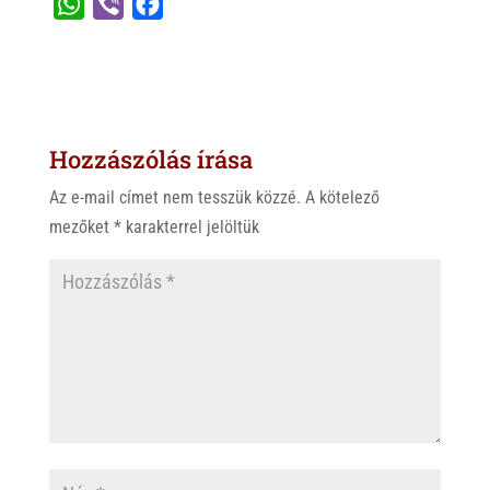
W
V
F
h
i
a
a
b
c
t
e
e
s
r
b
Hozzászólás írása
A
o
p
o
Az e-mail címet nem tesszük közzé.
A kötelező
p
k
mezőket
*
karakterrel jelöltük