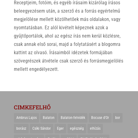
Receptjeim, fotóim, és egyéb írásaim kizárólag írásos
beleegyezésem után, a szerző és a forrás egyértelmű
megjelölése mellett közölhetőek más oldalakon, vagy
nyomtatásban. Ez alól kivételt képeznek azok a
gyűjtőportálok, ahol az egész írás nem kerül közlésre,
csak annak első sorai, majd a folytatásért a blogomra
kattint az olvasó. Írásaimból idézetek formájában
szövegrészek átvétele csak szerző és forrásmegjelölés
mellett engedélyezett.
CIMKEFELHŐ
Ambrus Lajos
Balaton
Balaton-felvidék
Bocuse d'Or
bor
borász
Csíki Sándor
Eger
egészség
elhízás