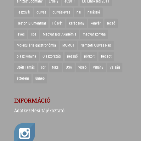
elhízástudomány
Erdély
eu2011
EU Elnökség 2011
Fesztivál
gulyás
gulyásleves
hal
halászlé
Heston Blumenthal
Húsvét
karácsony
kenyér
lecsó
leves
liba
Magyar Bor Akadémia
magyar konyha
Molekuláris gasztronómia
MOMOT
Nemzeti Gulyás Nap
olasz konyha
Olaszország
pezsgő
pörkölt
Recept
Széll Tamás
sör
tokaj
USA
videó
Villány
Válság
étterem
ünnep
INFORMÁCIÓ
Adatkezelési tájékoztató