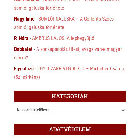
somlói galuska története
Nagy Imre
-
SOMLÓI GALUSKA – A Gollerits-Szőcs
somlói galuska története
P. Nóra
-
AMBRUS LAJOS: A lepkegyűjtő
Bobbafet
-
A sonkapácolás titkai, avagy van-e magyar
sonka?
Egy utazó
-
EGY BIZARR VENDÉGLŐ – Micheller Csárda
(Szilsárkány)
KATEGÓRIÁK
KATEGÓRIÁK
ADATVÉDELEM