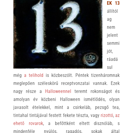
EK 13
állítól
ag
nem
jelent
semmi
jót,
ráadá
sul
még
a telihold
is közbeszólt. Péntek tizenháromnak
meglepően széleskörű receptvonzatai vannak. Ezek
nagy része a
Halloweennel
teremt rokonságot és
amolyan év közbeni Halloween ismétlődés, olyan
javasolt ételekkel, mint a csirkeláb, pezsgő tea,
tintahal tintájával festett fekete tészta, vagy
rizottó
,
az
ehető rovarok
, a befőttként eltett disznóláb, s
mindenféle nyúlós, ragadós, sokak által