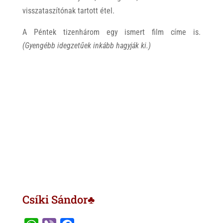
visszataszítónak tartott étel.
A Péntek tizenhárom egy ismert film címe is.
(Gyengébb idegzetűek inkább hagyják ki.)
Csíki Sándor♣