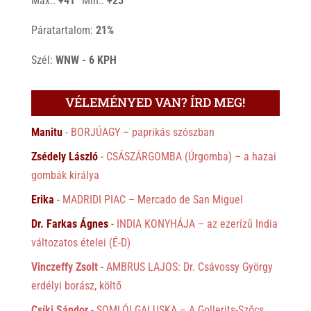
Max.:
+
41
Min.:
+
25
Páratartalom:
21%
Szél:
WNW - 6 KPH
VÉLEMÉNYED VAN? ÍRD MEG!
Manitu
-
BORJÚAGY – paprikás szószban
Zsédely László
-
CSÁSZÁRGOMBA (Úrgomba) – a hazai
gombák királya
Erika
-
MADRIDI PIAC – Mercado de San Miguel
Dr. Farkas Ágnes
-
INDIA KONYHÁJA – az ezerízű India
változatos ételei (É-D)
Vinczeffy Zsolt
-
AMBRUS LAJOS: Dr. Csávossy György
erdélyi borász, költő
Csíki Sándor
-
SOMLÓI GALUSKA – A Gollerits-Szőcs