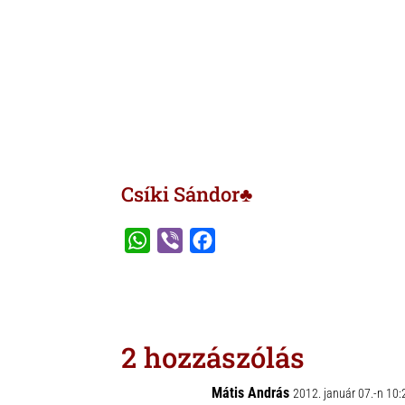
Csíki Sándor♣
W
V
F
h
i
a
a
b
c
t
e
e
s
r
b
2 hozzászólás
A
o
p
o
Mátis András
2012. január 07.-n 10: