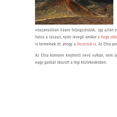
k
visszanyúlóan írásos feljegyzésünk, így aztán el
llatos a tavaszi, nyári levegő amikor
a hegy olda
is termelnek itt, ahogy a
Vezúvnál is
. Az Etna pe
Az Etna könnyen kiejthető nevű vulkán, nem ú
nagy galibát okozott a légi közlekedésben.