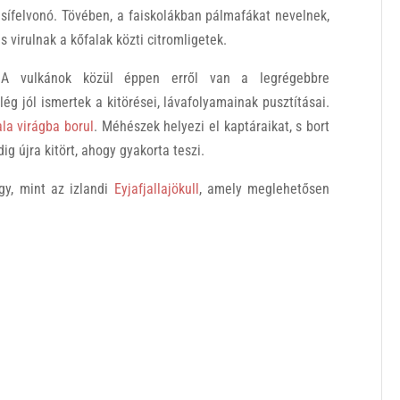
sífelvonó. Tövében, a faiskolákban pálmafákat nevelnek,
s virulnak a kőfalak közti citromligetek.
A vulkánok közül éppen erről van a legrégebbre
ég jól ismertek a kitörései, lávafolyamainak pusztításai.
la virágba borul
. Méhészek helyezi el kaptáraikat, s bort
dig újra kitört, ahogy gyakorta teszi.
gy, mint az izlandi
Eyjafjallajökull
, amely meglehetősen