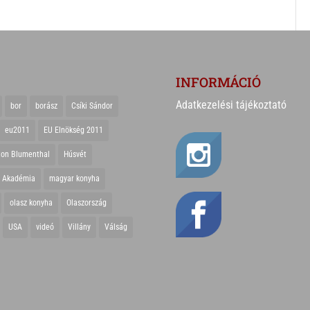
INFORMÁCIÓ
Adatkezelési tájékoztató
bor
borász
Csíki Sándor
eu2011
EU Elnökség 2011
ton Blumenthal
Húsvét
r Akadémia
magyar konyha
olasz konyha
Olaszország
USA
videó
Villány
Válság