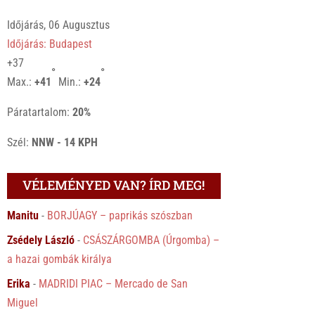
Időjárás, 06 Augusztus
Időjárás: Budapest
+
37
°
°
Max.:
+
41
Min.:
+
24
Páratartalom:
20%
Szél:
NNW - 14 KPH
VÉLEMÉNYED VAN? ÍRD MEG!
Manitu
-
BORJÚAGY – paprikás szószban
Zsédely László
-
CSÁSZÁRGOMBA (Úrgomba) –
a hazai gombák királya
Erika
-
MADRIDI PIAC – Mercado de San
Miguel