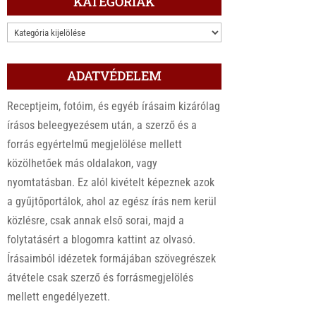
KATEGÓRIÁK
KATEGÓRIÁK
ADATVÉDELEM
Receptjeim, fotóim, és egyéb írásaim kizárólag
írásos beleegyezésem után, a szerző és a
forrás egyértelmű megjelölése mellett
közölhetőek más oldalakon, vagy
nyomtatásban. Ez alól kivételt képeznek azok
a gyűjtőportálok, ahol az egész írás nem kerül
közlésre, csak annak első sorai, majd a
folytatásért a blogomra kattint az olvasó.
Írásaimból idézetek formájában szövegrészek
átvétele csak szerző és forrásmegjelölés
mellett engedélyezett.