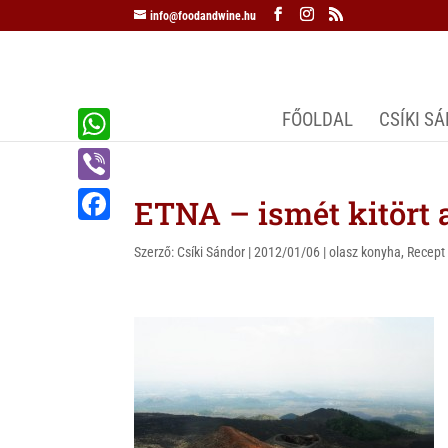
info@foodandwine.hu
FŐOLDAL
CSÍKI S
W
h
V
ETNA – ismét kitört a
a
i
F
t
Szerző:
Csíki Sándor
|
2012/01/06
|
olasz konyha
,
Recept
b
a
s
e
c
A
r
e
p
b
p
o
o