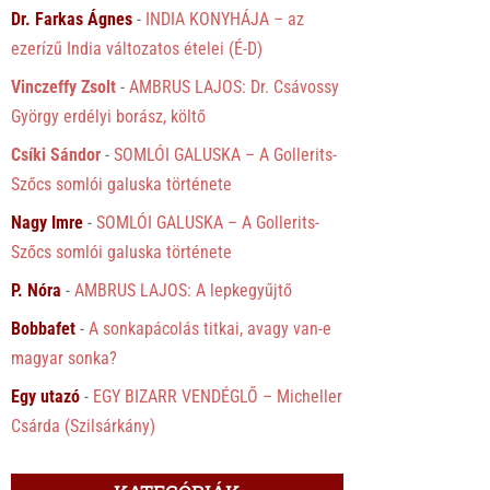
Dr. Farkas Ágnes
-
INDIA KONYHÁJA – az
ezerízű India változatos ételei (É-D)
Vinczeffy Zsolt
-
AMBRUS LAJOS: Dr. Csávossy
György erdélyi borász, költő
Csíki Sándor
-
SOMLÓI GALUSKA – A Gollerits-
Szőcs somlói galuska története
Nagy Imre
-
SOMLÓI GALUSKA – A Gollerits-
Szőcs somlói galuska története
P. Nóra
-
AMBRUS LAJOS: A lepkegyűjtő
Bobbafet
-
A sonkapácolás titkai, avagy van-e
magyar sonka?
Egy utazó
-
EGY BIZARR VENDÉGLŐ – Micheller
Csárda (Szilsárkány)