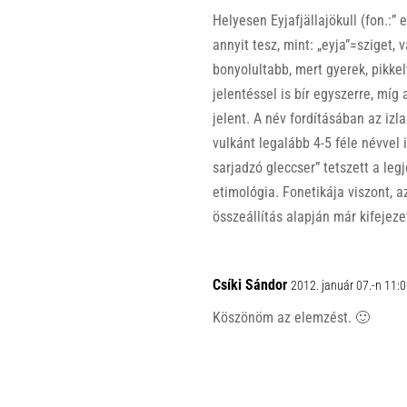
p
k
Helyesen Eyjafjällajökull (fon.:” e
annyit tesz, mint: „eyja”=sziget, 
bonyolultabb, mert gyerek, pikkel
jelentéssel is bír egyszerre, míg 
jelent. A név fordításában az izl
vulkánt legalább 4-5 féle névvel 
sarjadzó gleccser” tetszett a leg
etimológia. Fonetikája viszont, a
összeállítás alapján már kifejez
Csíki Sándor
2012. január 07.-n 11:
Köszönöm az elemzést. 🙂