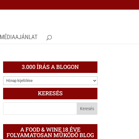
MÉDIAAJÁNLAT
3.000 ÍRÁS A BLOGON
3.000
ÍRÁS
KERESÉS
A
BLOGON
A FOOD & WINE 18 ÉVE
FOLYAMATOSAN MŰKÖDŐ BLOG