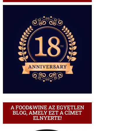
A FOOD&WINE AZ EGYETLEN
BLOG, AMELY EZT A CÍMET
ELNYERTE!