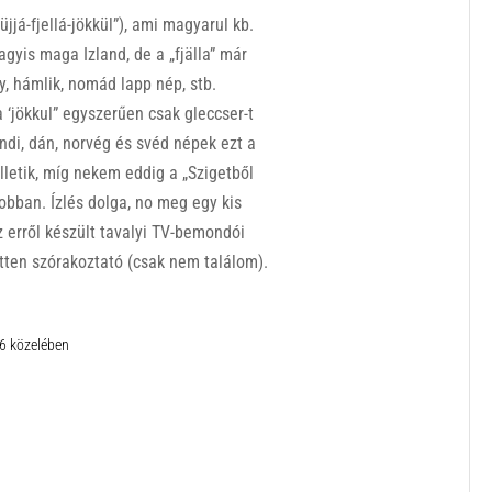
üjjá-fjellá-jökkül”), ami magyarul kb.
vagyis maga Izland, de a „fjälla” már
y, hámlik, nomád lapp nép, stb.
a ‘jökkul” egyszerűen csak gleccser-t
andi, dán, norvég és svéd népek ezt a
illetik, míg nekem eddig a „Szigetből
jobban. Ízlés dolga, no meg egy kis
z erről készült tavalyi TV-bemondói
etten szórakoztató (csak nem találom).
06 közelében