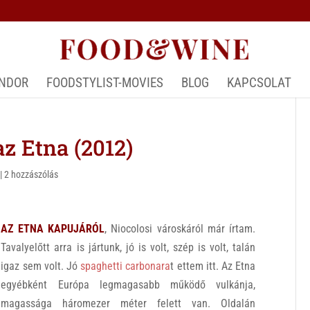
ÁNDOR
FOODSTYLIST-MOVIES
BLOG
KAPCSOLAT
z Etna (2012)
|
2 hozzászólás
AZ ETNA KAPUJÁRÓL
, Niocolosi városkáról már írtam.
Tavalyelőtt arra is jártunk, jó is volt, szép is volt, talán
igaz sem volt. Jó
spaghetti carbonara
t ettem itt. Az Etna
egyébként Európa legmagasabb működő vulkánja,
magassága háromezer méter felett van. Oldalán