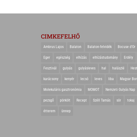
CIMKEFELHŐ
Ambrus Lajos
Balaton
Balaton-felvidék
Bocuse d'Or
Eger
egészség
elhízás
elhízástudomány
Erdély
Fesztivál
gulyás
gulyásleves
hal
halászlé
Hes
karácsony
kenyér
lecsó
leves
liba
Magyar Bo
Molekuláris gasztronómia
MOMOT
Nemzeti Gulyás Nap
pezsgő
pörkölt
Recept
Széll Tamás
sör
tokaj
étterem
ünnep