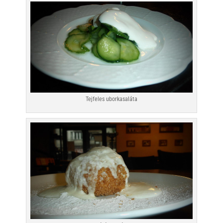
Tejfeles uborkasaláta