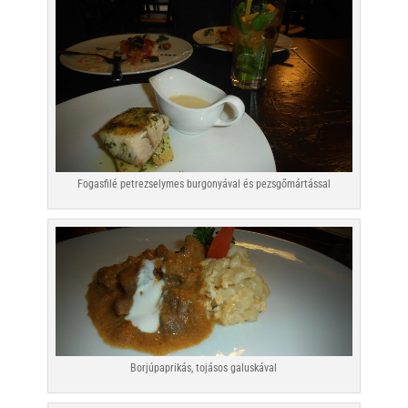
Fogasfilé petrezselymes burgonyával és pezsgőmártással
Borjúpaprikás, tojásos galuskával