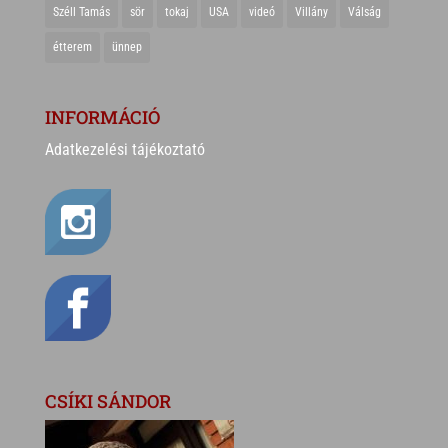
Széll Tamás
sör
tokaj
USA
videó
Villány
Válság
étterem
ünnep
INFORMÁCIÓ
Adatkezelési tájékoztató
CSÍKI SÁNDOR