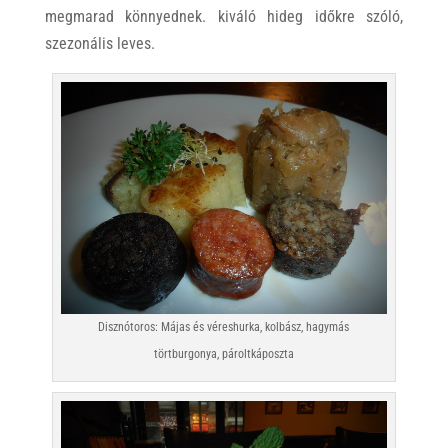
megmarad könnyednek. kiváló hideg időkre szóló,
szezonális leves.
Disznótoros: Májas és véreshurka, kolbász, hagymás
törtburgonya, pároltkáposzta