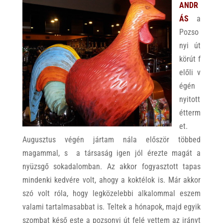
ANDR
ÁS
a
Pozso
nyi út
körút f
előli v
égén
nyitott
étterm
et.
Augusztus végén jártam nála először többed
magammal, s a társaság igen jól érezte magát a
nyüzsgő sokadalomban. Az akkor fogyasztott tapas
mindenki kedvére volt, ahogy a koktélok is. Már akkor
szó volt róla, hogy legközelebbi alkalommal eszem
valami tartalmasabbat is. Teltek a hónapok, majd egyik
szombat késő este a pozsonyi út felé vettem az irányt