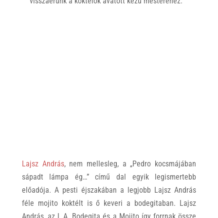
visszaérünk a koktélok avatott kezű mesteréhez.
Lajsz András
, nem mellesleg, a „Pedro kocsmájában
sápadt lámpa ég…” című dal egyik legismertebb
előadója. A pesti éjszakában a legjobb Lajsz András
féle mojito koktélt is ő keveri a bodegitaban. Lajsz
András, az L.A. Bodegita és a Mojito így forrnak össze