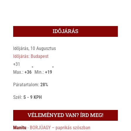
IDŐJÁRÁS
Időjárás, 10 Augusztus
Időjárás: Budapest
+
31
°
°
Max.:
+
36
Min.:
+
19
Páratartalom:
28%
Szél:
S - 9 KPH
VÉLEMÉNYED VAN? ÍRD MEG!
Manitu
-
BORJÚAGY – paprikás szószban