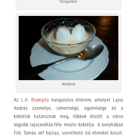
Túrógombóc
Madártej
Az
L.A. Bodegita
hangulatos étterem, amelyet Lajsz
András személye, ismertsége, egyénisége és a
koktélok határoznak meg, többek között a város
legjobb lajszandrás-féle mojito koktélja. A konyhában
Fóti Tamás séf házias, szerethető ízű ételeket készít.