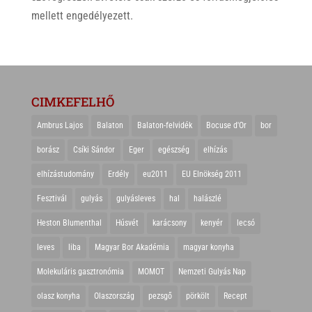
mellett engedélyezett.
CIMKEFELHŐ
Ambrus Lajos
Balaton
Balaton-felvidék
Bocuse d'Or
bor
borász
Csíki Sándor
Eger
egészség
elhízás
elhízástudomány
Erdély
eu2011
EU Elnökség 2011
Fesztivál
gulyás
gulyásleves
hal
halászlé
Heston Blumenthal
Húsvét
karácsony
kenyér
lecsó
leves
liba
Magyar Bor Akadémia
magyar konyha
Molekuláris gasztronómia
MOMOT
Nemzeti Gulyás Nap
olasz konyha
Olaszország
pezsgő
pörkölt
Recept