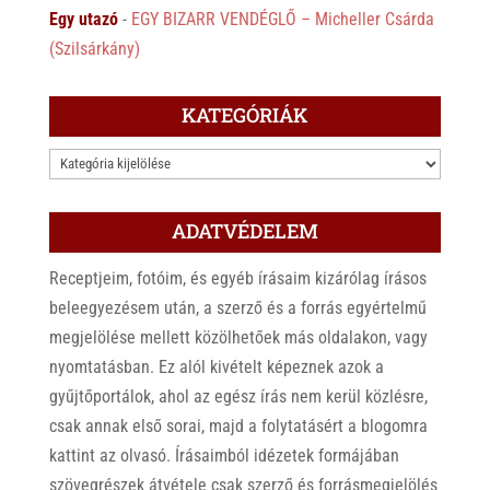
Egy utazó
-
EGY BIZARR VENDÉGLŐ – Micheller Csárda
(Szilsárkány)
KATEGÓRIÁK
KATEGÓRIÁK
ADATVÉDELEM
Receptjeim, fotóim, és egyéb írásaim kizárólag írásos
beleegyezésem után, a szerző és a forrás egyértelmű
megjelölése mellett közölhetőek más oldalakon, vagy
nyomtatásban. Ez alól kivételt képeznek azok a
gyűjtőportálok, ahol az egész írás nem kerül közlésre,
csak annak első sorai, majd a folytatásért a blogomra
kattint az olvasó. Írásaimból idézetek formájában
szövegrészek átvétele csak szerző és forrásmegjelölés