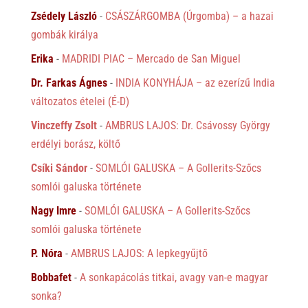
Zsédely László
-
CSÁSZÁRGOMBA (Úrgomba) – a hazai
gombák királya
Erika
-
MADRIDI PIAC – Mercado de San Miguel
Dr. Farkas Ágnes
-
INDIA KONYHÁJA – az ezerízű India
változatos ételei (É-D)
Vinczeffy Zsolt
-
AMBRUS LAJOS: Dr. Csávossy György
erdélyi borász, költő
Csíki Sándor
-
SOMLÓI GALUSKA – A Gollerits-Szőcs
somlói galuska története
Nagy Imre
-
SOMLÓI GALUSKA – A Gollerits-Szőcs
somlói galuska története
P. Nóra
-
AMBRUS LAJOS: A lepkegyűjtő
Bobbafet
-
A sonkapácolás titkai, avagy van-e magyar
sonka?