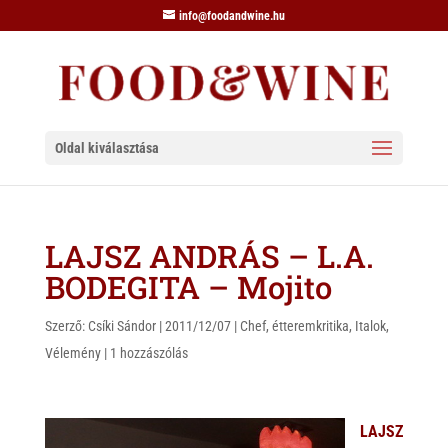
info@foodandwine.hu
Oldal kiválasztása
LAJSZ ANDRÁS – L.A.
BODEGITA – Mojito
Szerző:
Csíki Sándor
|
2011/12/07
|
Chef
,
étteremkritika
,
Italok
,
Vélemény
|
1 hozzászólás
LAJSZ