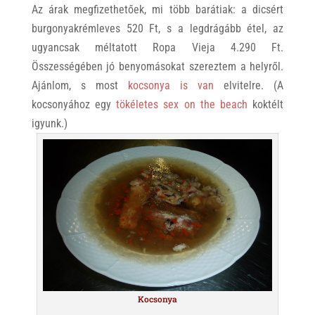
Az árak megfizethetőek, mi több barátiak: a dicsért
burgonyakrémleves 520 Ft, s a legdrágább étel, az
ugyancsak méltatott Ropa Vieja 4.290 Ft.
Összességében jó benyomásokat szereztem a helyről.
Ajánlom, s most
kocsonya is van
elvitelre. (A
kocsonyához egy
tökéletes sex on the beach
koktélt
igyunk.)
Kocsonya