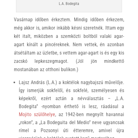
L.A. Bodegita
Vasárnap időben érkeztem. Mindig időben érkezem,
még akkor is, amikor inkább késni szeretnék. Ittam egy
két italt, miközben a szemközti boltból valaki agar-
agart kínált a pincéreknek. Nem vettek, én azonban
átsétáltam az üzletbe, s vettem agar-agart is és egy kis
zacskó lepkeszegmagot. (Jól jön mindkettő
mostanában az otthoni bulikon.)
Lajsz András (L.A.) a koktélok nagybajszú művelője.
Így ismerjük sokfelől, és sokfelé, személyesen és
képekről, ezért aztán a névválasztás – „L.A.
Bodegita” -nyomban érthető is lesz, ráadásul a
Mojito szülőhelye
, az 1942-ben megnyílt havannai
„rokon”, a „La Bodeguita del Medio” neve ugyancsak
rímel a Pozsonyi úti étteremre, amivel újra