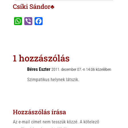
Csíki Sándor♣
W
V
F
h
i
a
a
b
c
t
e
e
s
r
b
1 hozzászólás
A
o
p
o
Béres Eszter
2011. december 07.-n 14:06 közelében
p
k
Szimpatikus helynek látszik.
Hozzászólás írása
Az e-mail címet nem tesszük közzé.
A kötelező