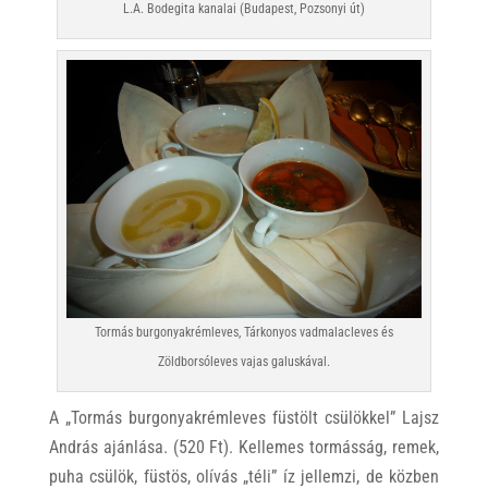
L.A. Bodegita kanalai (Budapest, Pozsonyi út)
Tormás burgonyakrémleves, Tárkonyos vadmalacleves és
Zöldborsóleves vajas galuskával.
A „Tormás burgonyakrémleves füstölt csülökkel” Lajsz
András ajánlása. (520 Ft). Kellemes tormásság, remek,
puha csülök, füstös, olívás „téli” íz jellemzi, de közben