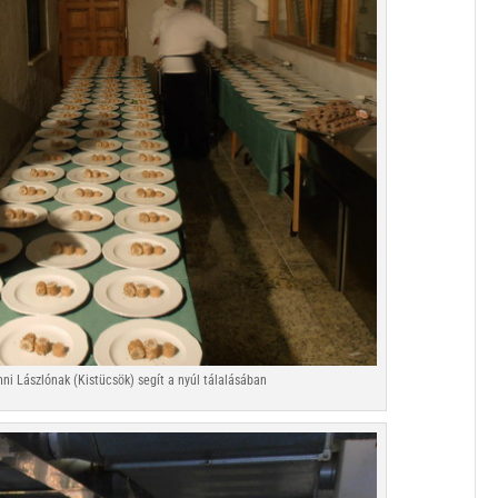
hni Lászlónak (Kistücsök) segít a nyúl tálalásában