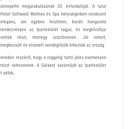
ünnepelte megalakulásának 20. évfordulóját. A tatai
Hotel Gottwald Wellnes és Spa helyiségeiben rendezett
elegáns, ám egyben fesztelen, baráti hangulatú
rendezvényen az Ipartestület tagjai, és meghívottjai
vettek részt, mintegy százötvenen. Jól ismert,
megbecsült és elismert vendéglősök érkeztek az ország
minden részéről, hogy a reggelig tartó jeles eseményen
részt vehessenek. A Gálaest vacsoráját az Ipartestület
t séfek,