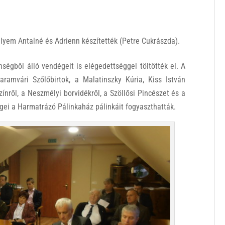
elyem Antalné és Adrienn készítették (Petre Cukrászda).
ségből álló vendégeit is elégedettséggel töltötték el. A
ramvári Szőlőbirtok, a Malatinszky Kúria, Kiss István
ínről, a Neszmélyi borvidékről, a Szöllősi Pincészet és a
égei a Harmatrázó Pálinkaház pálinkáit fogyaszthatták.