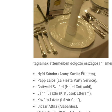
k
tagjainak éttermeiben dolgozó országosan ismer
Nyíri Sándor (Arany Kaviár Étterem),
Papp Lajos (La Fiesta Party Service),
Gottwald Szilárd (Hotel Gottwald),
Jahni László (Kistücsök Étterem),
Kovács Lázár (Lázár Chef),
Bicsár Attila (Alabárdos),