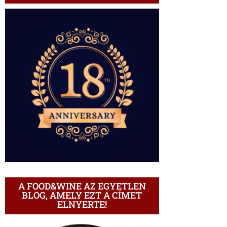
A FOOD&WINE AZ EGYETLEN
BLOG, AMELY EZT A CÍMET
ELNYERTE!