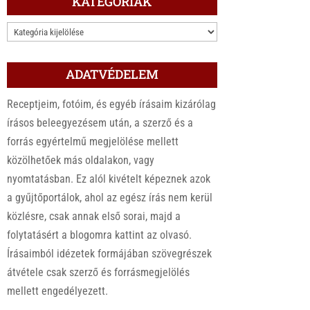
KATEGÓRIÁK
KATEGÓRIÁK
ADATVÉDELEM
Receptjeim, fotóim, és egyéb írásaim kizárólag
írásos beleegyezésem után, a szerző és a
forrás egyértelmű megjelölése mellett
közölhetőek más oldalakon, vagy
nyomtatásban. Ez alól kivételt képeznek azok
a gyűjtőportálok, ahol az egész írás nem kerül
közlésre, csak annak első sorai, majd a
folytatásért a blogomra kattint az olvasó.
Írásaimból idézetek formájában szövegrészek
átvétele csak szerző és forrásmegjelölés
mellett engedélyezett.