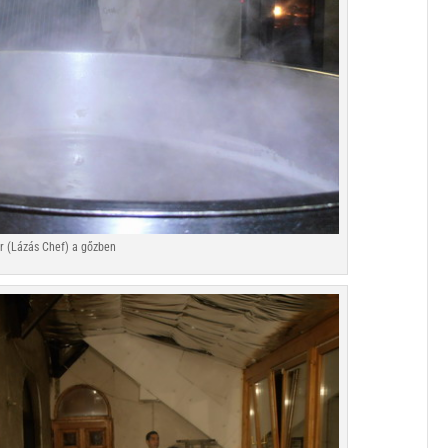
r (Lázás Chef) a gőzben