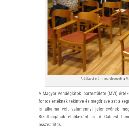
A Gálaest előtt még ülésezett a M
A Magyar Vendéglátók Ipartestülete (MVI) értéke
fontos értéknek tekintve és megőrizve azt a seg
is alkalma volt valamennyi jelenlévőnek me
Bizottságának elnökeként is. A Gálaest han
összeállítás.