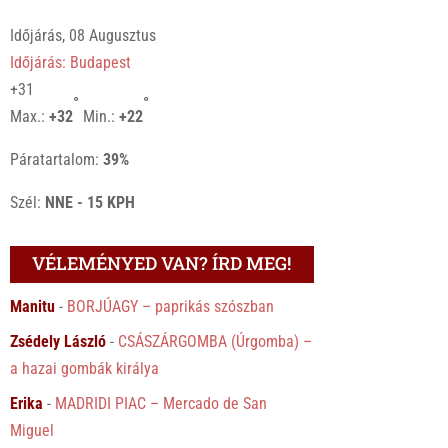
Időjárás, 08 Augusztus
Időjárás: Budapest
+
31
°
°
Max.:
+
32
Min.:
+
22
Páratartalom:
39%
Szél:
NNE - 15 KPH
VÉLEMÉNYED VAN? ÍRD MEG!
Manitu
-
BORJÚAGY – paprikás szószban
Zsédely László
-
CSÁSZÁRGOMBA (Úrgomba) –
a hazai gombák királya
Erika
-
MADRIDI PIAC – Mercado de San
Miguel