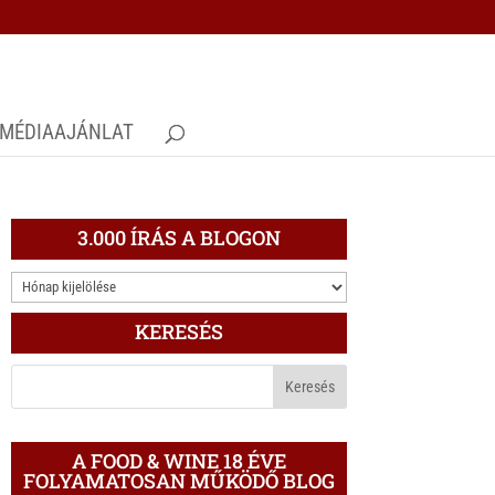
MÉDIAAJÁNLAT
3.000 ÍRÁS A BLOGON
3.000
ÍRÁS
KERESÉS
A
BLOGON
A FOOD & WINE 18 ÉVE
FOLYAMATOSAN MŰKÖDŐ BLOG