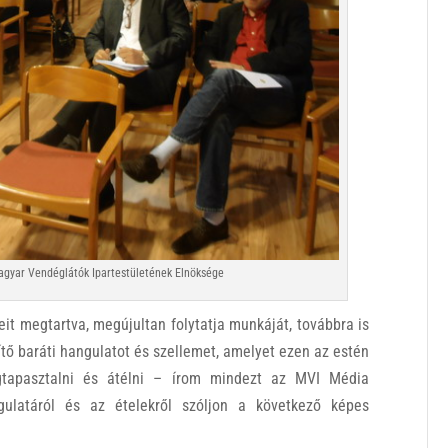
agyar Vendéglátók Ipartestületének Elnöksége
it megtartva, megújultan folytatja munkáját, továbbra is
ítő baráti hangulatot és szellemet, amelyet ezen az estén
gtapasztalni és átélni – írom mindezt az MVI Média
gulatáról és az ételekről szóljon a következő képes