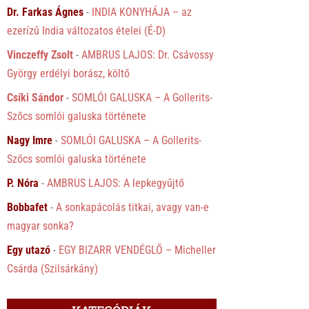
Dr. Farkas Ágnes
-
INDIA KONYHÁJA – az
ezerízű India változatos ételei (É-D)
Vinczeffy Zsolt
-
AMBRUS LAJOS: Dr. Csávossy
György erdélyi borász, költő
Csíki Sándor
-
SOMLÓI GALUSKA – A Gollerits-
Szőcs somlói galuska története
Nagy Imre
-
SOMLÓI GALUSKA – A Gollerits-
Szőcs somlói galuska története
P. Nóra
-
AMBRUS LAJOS: A lepkegyűjtő
Bobbafet
-
A sonkapácolás titkai, avagy van-e
magyar sonka?
Egy utazó
-
EGY BIZARR VENDÉGLŐ – Micheller
Csárda (Szilsárkány)