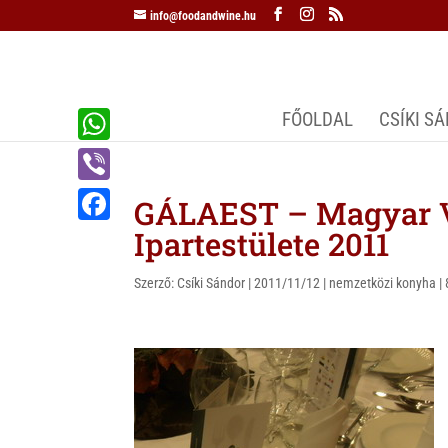
info@foodandwine.hu
FŐOLDAL
CSÍKI S
W
h
V
GÁLAEST – Magyar 
a
i
Ipartestülete 2011
F
t
b
a
s
Szerző:
Csíki Sándor
|
2011/11/12
|
nemzetközi konyha
|
e
c
A
r
e
p
b
p
o
o