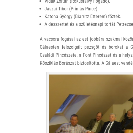
Vidák Zoltán (Rókusfalvy Fogadó),
Jászai Tibor (Prímás Pince)
Katona György (Biarritz Étterem) főzték.
A desszertet és a születésnapi tortát Petrezs
A vacsora fogásai az est jobbára szakmai közön
Gálaesten felszolgált pezsgőt és borokat a Ga
Családi Pincészete, a Font Pincészet és a helysz
Kősziklás Borászat biztosította. A Gálaest vend