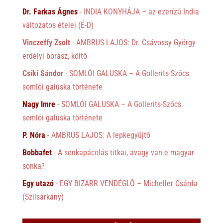
Dr. Farkas Ágnes
-
INDIA KONYHÁJA – az ezerízű India
változatos ételei (É-D)
Vinczeffy Zsolt
-
AMBRUS LAJOS: Dr. Csávossy György
erdélyi borász, költő
Csíki Sándor
-
SOMLÓI GALUSKA – A Gollerits-Szőcs
somlói galuska története
Nagy Imre
-
SOMLÓI GALUSKA – A Gollerits-Szőcs
somlói galuska története
P. Nóra
-
AMBRUS LAJOS: A lepkegyűjtő
Bobbafet
-
A sonkapácolás titkai, avagy van-e magyar
sonka?
Egy utazó
-
EGY BIZARR VENDÉGLŐ – Micheller Csárda
(Szilsárkány)