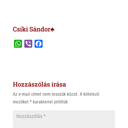
Csíki Sándor♣
W
V
F
h
i
a
a
b
c
t
e
e
s
r
b
Hozzászólás írása
A
o
p
o
Az e-mail címet nem tesszük közzé.
A kötelező
p
k
mezőket
*
karakterrel jelöltük