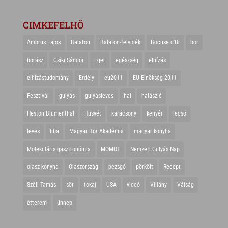
CIMKEFELHŐ
Ambrus Lajos
Balaton
Balaton-felvidék
Bocuse d'Or
bor
borász
Csíki Sándor
Eger
egészség
elhízás
elhízástudomány
Erdély
eu2011
EU Elnökség 2011
Fesztivál
gulyás
gulyásleves
hal
halászlé
Heston Blumenthal
Húsvét
karácsony
kenyér
lecsó
leves
liba
Magyar Bor Akadémia
magyar konyha
Molekuláris gasztronómia
MOMOT
Nemzeti Gulyás Nap
olasz konyha
Olaszország
pezsgő
pörkölt
Recept
Széll Tamás
sör
tokaj
USA
videó
Villány
Válság
étterem
ünnep