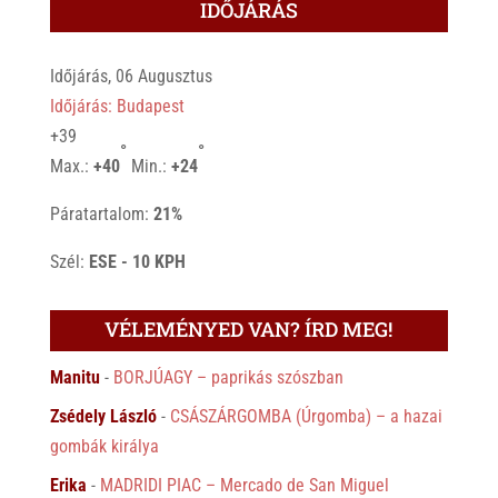
IDŐJÁRÁS
Időjárás, 06 Augusztus
Időjárás: Budapest
+
39
°
°
Max.:
+
40
Min.:
+
24
Páratartalom:
21%
Szél:
ESE - 10 KPH
VÉLEMÉNYED VAN? ÍRD MEG!
Manitu
-
BORJÚAGY – paprikás szószban
Zsédely László
-
CSÁSZÁRGOMBA (Úrgomba) – a hazai
gombák királya
Erika
-
MADRIDI PIAC – Mercado de San Miguel