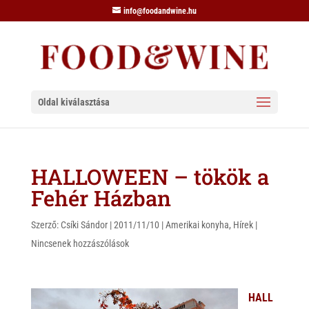
info@foodandwine.hu
Oldal kiválasztása
HALLOWEEN – tökök a
Fehér Házban
Szerző:
Csíki Sándor
|
2011/11/10
|
Amerikai konyha
,
Hírek
|
Nincsenek hozzászólások
HALL