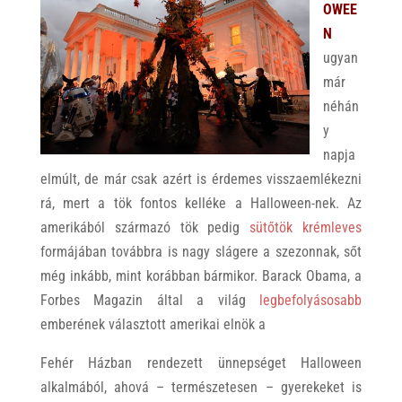
OWEE
N
ugyan
már
néhán
y
napja
elmúlt, de már csak azért is érdemes visszaemlékezni
rá, mert a tök fontos kelléke a Halloween-nek. Az
amerikából származó tök pedig
sütőtök krémleves
formájában továbbra is nagy slágere a szezonnak, sőt
még inkább, mint korábban bármikor. Barack Obama, a
Forbes Magazin által a világ
legbefolyásosabb
emberének választott amerikai elnök a
Fehér Házban rendezett ünnepséget Halloween
alkalmából, ahová – természetesen – gyerekeket is