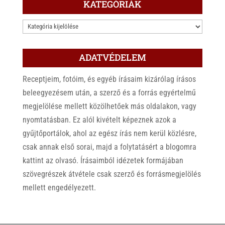
KATEGÓRIÁK
KATEGÓRIÁK
ADATVÉDELEM
Receptjeim, fotóim, és egyéb írásaim kizárólag írásos
beleegyezésem után, a szerző és a forrás egyértelmű
megjelölése mellett közölhetőek más oldalakon, vagy
nyomtatásban. Ez alól kivételt képeznek azok a
gyűjtőportálok, ahol az egész írás nem kerül közlésre,
csak annak első sorai, majd a folytatásért a blogomra
kattint az olvasó. Írásaimból idézetek formájában
szövegrészek átvétele csak szerző és forrásmegjelölés
mellett engedélyezett.