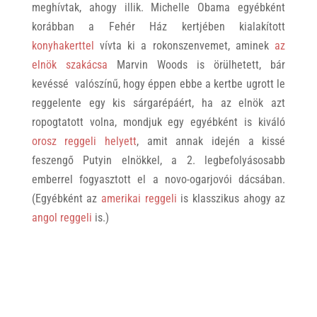
meghívtak, ahogy illik. Michelle Obama egyébként
korábban a Fehér Ház kertjében kialakított
konyhakerttel
vívta ki a rokonszenvemet, aminek
az
elnök szakácsa
Marvin Woods is örülhetett, bár
kevéssé valószínű, hogy éppen ebbe a kertbe ugrott le
reggelente egy kis sárgarépáért, ha az elnök azt
ropogtatott volna, mondjuk egy egyébként is kiváló
orosz reggeli helyett
, amit annak idején a kissé
feszengő Putyin elnökkel, a 2. legbefolyásosabb
emberrel fogyasztott el a novo-ogarjovói dácsában.
(Egyébként az
amerikai reggeli
is klasszikus ahogy az
angol reggeli
is.)