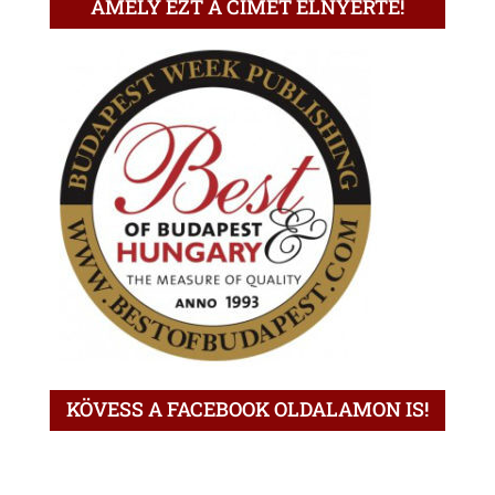
AMELY EZT A CÍMET ELNYERTE!
KÖVESS A FACEBOOK OLDALAMON IS!