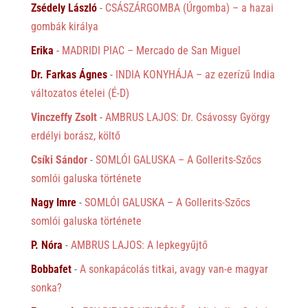
Zsédely László
-
CSÁSZÁRGOMBA (Úrgomba) – a hazai
gombák királya
Erika
-
MADRIDI PIAC – Mercado de San Miguel
Dr. Farkas Ágnes
-
INDIA KONYHÁJA – az ezerízű India
változatos ételei (É-D)
Vinczeffy Zsolt
-
AMBRUS LAJOS: Dr. Csávossy György
erdélyi borász, költő
Csíki Sándor
-
SOMLÓI GALUSKA – A Gollerits-Szőcs
somlói galuska története
Nagy Imre
-
SOMLÓI GALUSKA – A Gollerits-Szőcs
somlói galuska története
P. Nóra
-
AMBRUS LAJOS: A lepkegyűjtő
Bobbafet
-
A sonkapácolás titkai, avagy van-e magyar
sonka?