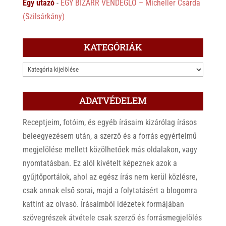
Egy utazó
-
EGY BIZARR VENDÉGLŐ – Micheller Csárda
(Szilsárkány)
KATEGÓRIÁK
KATEGÓRIÁK
ADATVÉDELEM
Receptjeim, fotóim, és egyéb írásaim kizárólag írásos
beleegyezésem után, a szerző és a forrás egyértelmű
megjelölése mellett közölhetőek más oldalakon, vagy
nyomtatásban. Ez alól kivételt képeznek azok a
gyűjtőportálok, ahol az egész írás nem kerül közlésre,
csak annak első sorai, majd a folytatásért a blogomra
kattint az olvasó. Írásaimból idézetek formájában
szövegrészek átvétele csak szerző és forrásmegjelölés