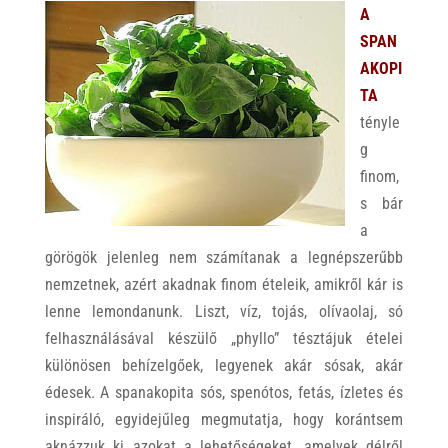
A
SPAN
AKOPI
TA
tényle
g
finom,
s bár
a
görögök jelenleg nem számítanak a legnépszerűbb
nemzetnek, azért akadnak finom ételeik, amikről kár is
lenne lemondanunk. Liszt, víz, tojás, olívaolaj, só
felhasználásával készülő „phyllo” tésztájuk ételei
különösen behízelgőek, legyenek akár sósak, akár
édesek. A spanakopita sós, spenótos, fetás, ízletes és
inspiráló, egyidejűleg megmutatja, hogy korántsem
aknázzuk ki azokat a lehetőségeket, amelyek délről