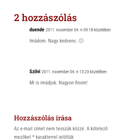
t
e
e
s
r
b
2 hozzászólás
A
o
p
o
duende
2011. november 04.-n 09:18 közelében
p
k
Imádom. Nagy kedvenc. 🙂
Szilvi
2011. november 04.-n 13:23 közelében
Mi is imádjuk. Nagyon finom!
Hozzászólás írása
Az e-mail címet nem tesszük közzé.
A kötelező
mezőket
*
karakterrel jelöltük