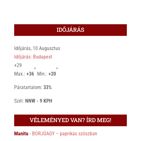
IDŐJÁRÁS
Időjárás, 10 Augusztus
Időjárás: Budapest
+
29
°
°
Max.:
+
36
Min.:
+
20
Páratartalom:
33%
Szél:
NNW - 9 KPH
VÉLEMÉNYED VAN? ÍRD MEG!
Manitu
-
BORJÚAGY – paprikás szószban