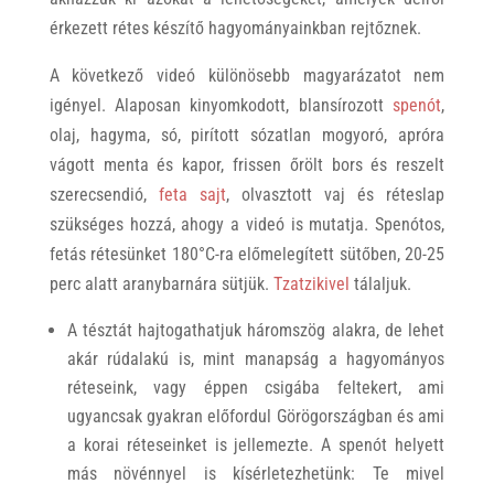
érkezett rétes készítő hagyományainkban rejtőznek.
A következő videó különösebb magyarázatot nem
igényel. Alaposan kinyomkodott, blansírozott
spenót
,
olaj, hagyma, só, pirított sózatlan mogyoró, apróra
vágott menta és kapor, frissen őrölt bors és reszelt
szerecsendió,
feta sajt
, olvasztott vaj és réteslap
szükséges hozzá, ahogy a videó is mutatja. Spenótos,
fetás rétesünket 180°C-ra előmelegített sütőben, 20-25
perc alatt aranybarnára sütjük.
Tzatzikivel
tálaljuk.
A tésztát hajtogathatjuk háromszög alakra, de lehet
akár rúdalakú is, mint manapság a hagyományos
réteseink, vagy éppen csigába feltekert, ami
ugyancsak gyakran előfordul Görögországban és ami
a korai réteseinket is jellemezte. A spenót helyett
más növénnyel is kísérletezhetünk: Te mivel