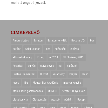
mellett engedélyezett.
CIMKEFELHŐ
Ambrus Lajos
Balaton
Balaton-felvidék
Bocuse d'Or
bor
borász
Csíki Sándor
Eger
egészség
elhízás
elhízástudomány
Erdély
eu2011
EU Elnökség 2011
Fesztivál
gulyás
gulyásleves
hal
halászlé
Heston Blumenthal
Húsvét
karácsony
kenyér
lecsó
leves
liba
Magyar Bor Akadémia
magyar konyha
Molekuláris gasztronómia
MOMOT
Nemzeti Gulyás Nap
olasz konyha
Olaszország
pezsgő
pörkölt
Recept
Széll Tamás
sör
tokaj
USA
videó
Villány
Válság