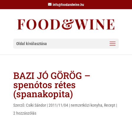
info@foodandwine.hu
Oldal kiválasztása
BAZI JÓ GÖRÖG –
spenótos rétes
(spanakopita)
Szerző:
Csíki Sándor
|
2011/11/04
|
nemzetközi konyha
,
Recept
|
2 hozzászólás