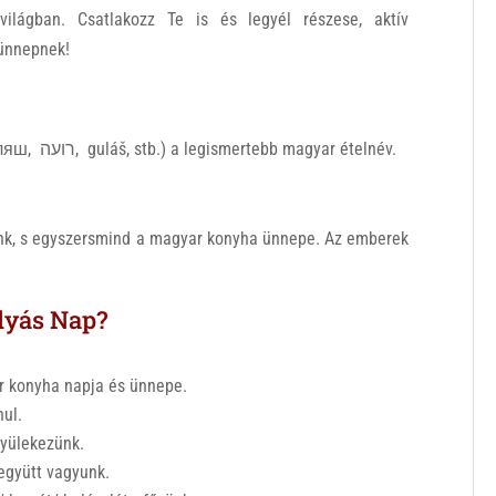
világban. Csatlakozz Te is és legyél részese, aktív
 ünnepnek!
Mert a gulyás (goulash, gulasch, goulache, гуляш, רועה, guláš,
stb.) a legismertebb magyar ételnév.
ünk, s egyszersmind a magyar konyha ünnepe. Az emberek
ulyás Nap?
r konyha napja és ünnepe.
nul.
gyülekezünk.
együtt vagyunk.