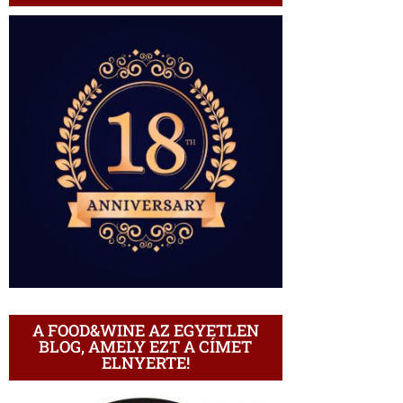
A FOOD&WINE AZ EGYETLEN
BLOG, AMELY EZT A CÍMET
ELNYERTE!