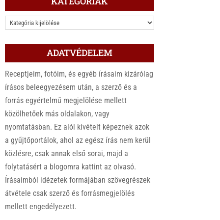
KATEGÓRIÁK
KATEGÓRIÁK
ADATVÉDELEM
Receptjeim, fotóim, és egyéb írásaim kizárólag
írásos beleegyezésem után, a szerző és a
forrás egyértelmű megjelölése mellett
közölhetőek más oldalakon, vagy
nyomtatásban. Ez alól kivételt képeznek azok
a gyűjtőportálok, ahol az egész írás nem kerül
közlésre, csak annak első sorai, majd a
folytatásért a blogomra kattint az olvasó.
Írásaimból idézetek formájában szövegrészek
átvétele csak szerző és forrásmegjelölés
mellett engedélyezett.