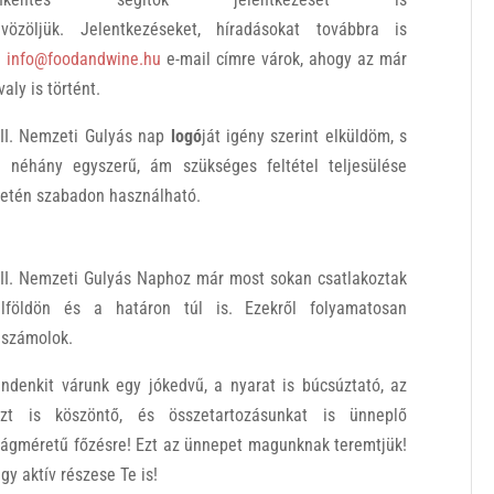
dvözöljük. Jelentkezéseket, híradásokat továbbra is
z
info@foodandwine.hu
e-mail címre várok, ahogy az már
valy is történt.
II. Nemzeti Gulyás nap
logó
ját igény szerint elküldöm, s
 néhány egyszerű, ám szükséges feltétel teljesülése
etén szabadon használható.
II. Nemzeti Gulyás Naphoz már most sokan csatlakoztak
elföldön és a határon túl is. Ezekről folyamatosan
eszámolok.
ndenkit várunk egy jókedvű, a nyarat is búcsúztató, az
szt is köszöntő, és összetartozásunkat is ünneplő
lágméretű főzésre! Ezt az ünnepet magunknak teremtjük!
gy aktív részese Te is!