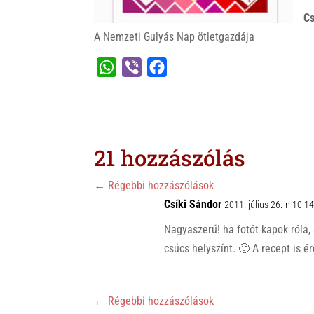
Cs
A Nemzeti Gulyás Nap ötletgazdája
W
V
F
h
i
a
a
b
c
t
e
e
s
r
b
21 hozzászólás
A
o
p
o
←
Régebbi hozzászólások
p
Csíki Sándor
k
2011. július 26.-n 10:1
Nagyaszerű! ha fotót kapok róla,
csúcs helyszínt. 🙂 A recept is ér
←
Régebbi hozzászólások