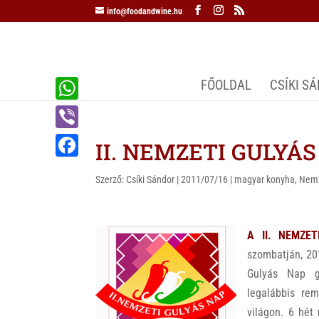
info@foodandwine.hu
FŐOLDAL
CSÍKI S
W
h
V
II. NEMZETI GULYÁS 
a
i
F
t
Szerző:
Csíki Sándor
|
2011/07/16
|
magyar konyha
,
Nemz
b
a
s
e
c
A
r
A II. NEMZE
e
p
szombatján, 20
b
p
Gulyás Nap g
o
legalábbis re
o
világon. 6 hét