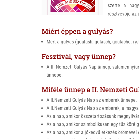
k
szerte a nagy
résztvevője az
Miért éppen a gulyás?
Fesztivál, vagy ünnep?
A II. Nemzeti Gulyás Nap ünnep, valamennyi
ünnepe.
Miféle ünnep a II. Nemzeti G
A II.Nemzeti Gulyás Nap az emberek ünnepe.
A II.Nemzeti Gulyás Nap az emberek, a magya
Az a nap, amikor összetartozásunk megnyilvá
Az a nap, amikor szimbolikusan egy tűz köré 
Az a nap, amikor a jókedvű étkezés örömével 