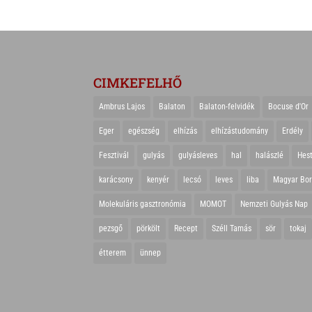
CIMKEFELHŐ
Ambrus Lajos
Balaton
Balaton-felvidék
Bocuse d'Or
Eger
egészség
elhízás
elhízástudomány
Erdély
Fesztivál
gulyás
gulyásleves
hal
halászlé
Hes
karácsony
kenyér
lecsó
leves
liba
Magyar Bo
Molekuláris gasztronómia
MOMOT
Nemzeti Gulyás Nap
pezsgő
pörkölt
Recept
Széll Tamás
sör
tokaj
étterem
ünnep