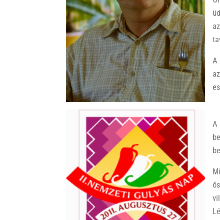
ü
a
ta
A 
az
es
A 
b
b
Mi
ő
vi
Lé