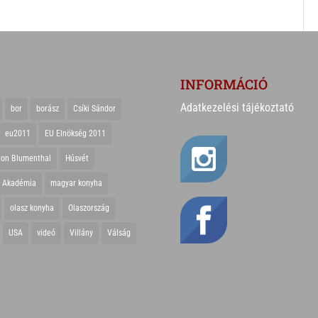
INFORMÁCIÓ
Adatkezelési tájékoztató
bor
borász
Csíki Sándor
eu2011
EU Elnökség 2011
ton Blumenthal
Húsvét
r Akadémia
magyar konyha
olasz konyha
Olaszország
USA
videó
Villány
Válság