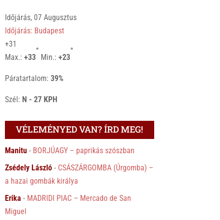
Időjárás, 07 Augusztus
Időjárás: Budapest
+
31
°
°
Max.:
+
33
Min.:
+
23
Páratartalom:
39%
Szél:
N - 27 KPH
VÉLEMÉNYED VAN? ÍRD MEG!
Manitu
-
BORJÚAGY – paprikás szószban
Zsédely László
-
CSÁSZÁRGOMBA (Úrgomba) –
a hazai gombák királya
Erika
-
MADRIDI PIAC – Mercado de San
Miguel