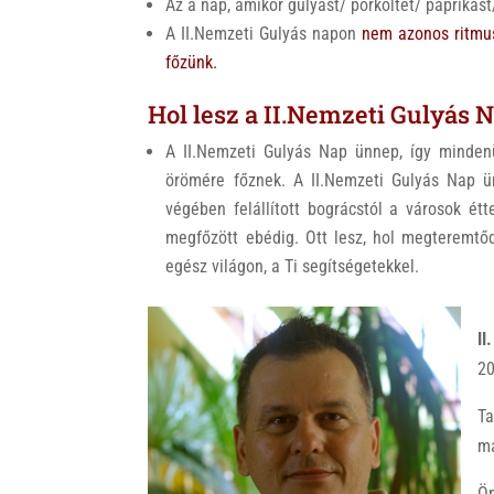
Az a nap, amikor gulyást/ pörköltet/ paprikást
A II.Nemzeti Gulyás napon
nem azonos ritmus
főzünk.
Hol lesz a II.Nemzeti Gulyás 
A II.Nemzeti Gulyás Nap ünnep, így minden
örömére főznek. A II.Nemzeti Gulyás Nap ü
végében felállított bográcstól a városok étt
megfőzött ebédig. Ott lesz, hol megteremtő
egész világon, a Ti segítségetekkel.
I
20
T
má
Ö