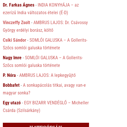
Dr. Farkas Ágnes
-
INDIA KONYHÁJA – az
ezerízű India változatos ételei (É-D)
Vinczeffy Zsolt
-
AMBRUS LAJOS: Dr. Csávossy
György erdélyi borász, költő
Csíki Sándor
-
SOMLÓI GALUSKA – A Gollerits-
Szőcs somlói galuska története
Nagy Imre
-
SOMLÓI GALUSKA – A Gollerits-
Szőcs somlói galuska története
P. Nóra
-
AMBRUS LAJOS: A lepkegyűjtő
Bobbafet
-
A sonkapácolás titkai, avagy van-e
magyar sonka?
Egy utazó
-
EGY BIZARR VENDÉGLŐ – Micheller
Csárda (Szilsárkány)