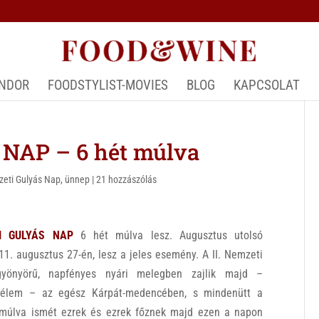
ÁNDOR
FOODSTYLIST-MOVIES
BLOG
KAPCSOLAT
NAP – 6 hét múlva
eti Gulyás Nap
,
ünnep
|
21 hozzászólás
TI GULYÁS NAP
6 hét múlva lesz.
Augusztus utolsó
11. augusztus 27-én, lesz a jeles esemény. A II. Nemzeti
yönyörű, napfényes nyári melegben zajlik majd –
mélem – az egész Kárpát-medencében, s mindenütt a
 múlva ismét ezrek és ezrek főznek majd ezen a napon