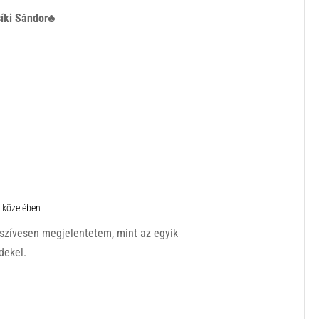
íki Sándor♣
4 közelében
 szívesen megjelentetem, mint az egyik
dekel.