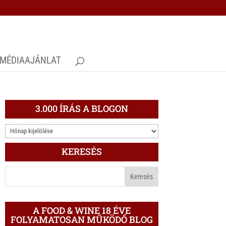
MÉDIAAJÁNLAT
3.000 ÍRÁS A BLOGON
3.000
ÍRÁS
KERESÉS
A
BLOGON
A FOOD & WINE 18 ÉVE
FOLYAMATOSAN MŰKÖDŐ BLOG