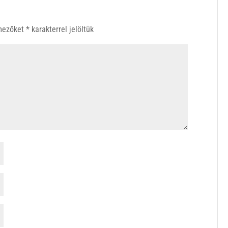
 mezőket
*
karakterrel jelöltük