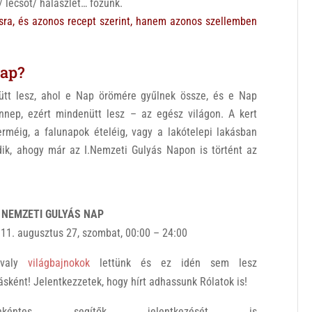
/ lecsót/ halászlét… főzünk.
ra, és azonos recept szerint, hanem azonos szellemben
Nap?
ütt lesz, ahol e Nap örömére gyűlnek össze, és e Nap
nnep, ezért mindenütt lesz – az egész világon. A kert
erméig, a falunapok ételéig, vagy a lakótelepi lakásban
dik, ahogy már az I.Nemzeti Gulyás Napon is történt az
I. NEMZETI GULYÁS NAP
11. augusztus 27, szombat, 00:00 – 24:00
avaly
világbajnokok
lettünk és ez idén sem lesz
sként! Jelentkezzetek, hogy hírt adhassunk Rólatok is!
nkéntes segítők jelentkezését is