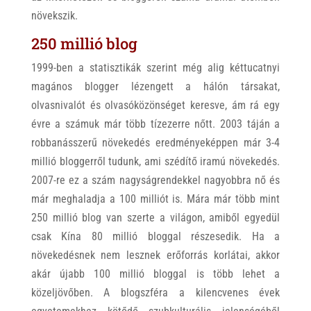
növekszik.
250 millió blog
1999-ben a statisztikák szerint még alig kéttucatnyi
magános blogger lézengett a hálón társakat,
olvasnivalót és olvasóközönséget keresve, ám rá egy
évre a számuk már több tízezerre nőtt. 2003 táján a
robbanásszerű növekedés eredményeképpen már 3-4
millió bloggerről tudunk, ami szédítő iramú növekedés.
2007-re ez a szám nagyságrendekkel nagyobbra nő és
már meghaladja a 100 milliót is. Mára már több mint
250 millió blog van szerte a világon, amiből egyedül
csak Kína 80 millió bloggal részesedik. Ha a
növekedésnek nem lesznek erőforrás korlátai, akkor
akár újabb 100 millió bloggal is több lehet a
közeljövőben. A blogszféra a kilencvenes évek