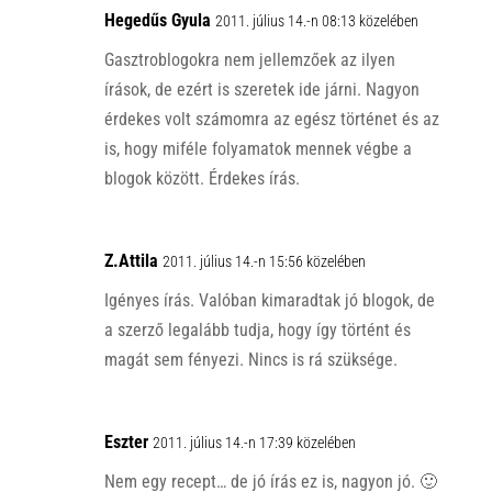
p
o
Hegedűs Gyula
2011. július 14.-n 08:13 közelében
p
k
Gasztroblogokra nem jellemzőek az ilyen
írások, de ezért is szeretek ide járni. Nagyon
érdekes volt számomra az egész történet és az
is, hogy miféle folyamatok mennek végbe a
blogok között. Érdekes írás.
Z.Attila
2011. július 14.-n 15:56 közelében
Igényes írás. Valóban kimaradtak jó blogok, de
a szerző legalább tudja, hogy így történt és
magát sem fényezi. Nincs is rá szüksége.
Eszter
2011. július 14.-n 17:39 közelében
Nem egy recept… de jó írás ez is, nagyon jó. 🙂