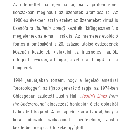
Az internettel már igen hamar, már a proto-internet
korszakban megindult az üzenetek áramlása is. Az
1980-as években aztán ezeket az üzeneteket virtuális
üzenőfalra
(bulletin board)
kezdték “kifüggeszteni”, s
megjelentek az e-mail listák is. Az internetes evolúció
fontos állomásaként a 20. század utolsó évtizedének
közepén kezdenek kialakulni az internetes naplók,
elterjedt nevükön, a blogok, s velük a blogok írói, a
bloggerek.
1994 januárjában történt, hogy a legelső amerikai
“protoblogger”, az ifjabb generáció tagja, az 1974-ben
Chicagóban született Justin Hall „
Justin’s Links
from
the Underground”
elnevezésű honlapján élete dolgairól
is kezdett írogatni. A honlap címe arra is utal, hogy a
korai időszak szokásainak megfelelően, Justin
kezdetben még csak linkeket gyűjtött.