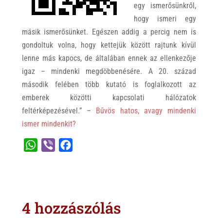
egy ismerősünkről,
hogy ismeri egy
másik ismerősünket. Egészen addig a percig nem is
gondoltuk volna, hogy kettejük között rajtunk kívül
lenne más kapocs, de általában ennek az ellenkezője
igaz – mindenki megdöbbenésére. A 20. század
második felében több kutató is foglalkozott az
emberek közötti kapcsolati hálózatok
feltérképezésével.” –
Bűvös hatos, avagy mindenki
ismer mindenkit?
W
V
F
h
i
a
a
b
c
t
e
e
s
r
b
4 hozzászólás
A
o