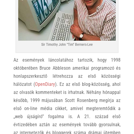
Sir Timothy John “Tim” Berners-Lee
Az események láncolatához tartozik, hogy 1998
októberében Bruce Abbleson amerikai programozó és
honlapszerkesztő létrehozza az első közösségi
hálózatot (
OpenDiary
). Ez az első blog-közösség, ahol
az olvasók kommenteket is írhatnak. Néhány hónappal
később, 1999 májusában Scott Rosenberg megírja az
első on-line média cikket, amivel megteremtődik a
„web újságíró” fogalma is. A 21. század első
évtizedében aztán az események tovább gyorsulnak,
az internetezők és bloggerek száma drámai ütemben