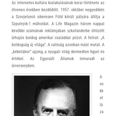
Az internetes kultúra kialakulásának korai története az
ötvenes években kezdődött. 1957. október negyedikén
a Szovjetunió sikeresen Föld körüli pályára állítja a
Szputnyik-1 műholdat. A Life Magazin három nappal
későbbi számának reklámjában szkafanderbe öltözött
űrhajós boldog amerikai családdal pózol. A felirat: „A
boldogság új világa”. A valóság azonban mást mutat. A
„béketábor” ujjong, a nyugati világ dermedten figyel és
értékel. Az Egyesült Államok lemaradt az
űrversenyben.
A
so
kk
ot
lá
za