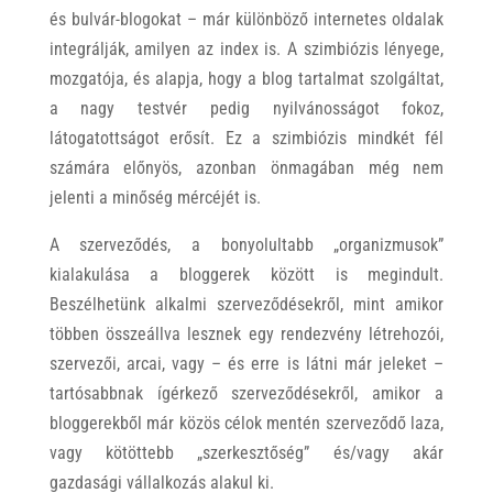
és bulvár-blogokat – már különböző internetes oldalak
integrálják, amilyen az index is. A szimbiózis lényege,
mozgatója, és alapja, hogy a blog tartalmat szolgáltat,
a nagy testvér pedig nyilvánosságot fokoz,
látogatottságot erősít. Ez a szimbiózis mindkét fél
számára előnyös, azonban önmagában még nem
jelenti a minőség mércéjét is.
A szerveződés, a bonyolultabb „organizmusok”
kialakulása a bloggerek között is megindult.
Beszélhetünk alkalmi szerveződésekről, mint amikor
többen összeállva lesznek egy rendezvény létrehozói,
szervezői, arcai, vagy – és erre is látni már jeleket –
tartósabbnak ígérkező szerveződésekről, amikor a
bloggerekből már közös célok mentén szerveződő laza,
vagy kötöttebb „szerkesztőség” és/vagy akár
gazdasági vállalkozás alakul ki.