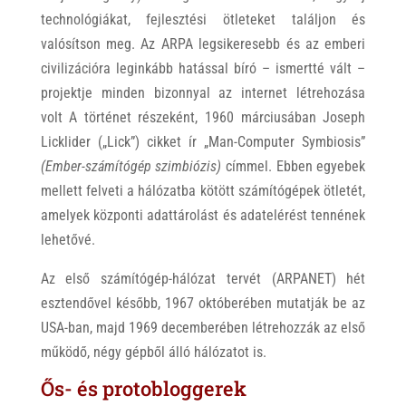
technológiákat, fejlesztési ötleteket találjon és
valósítson meg. Az ARPA legsikeresebb és az emberi
civilizációra leginkább hatással bíró – ismertté vált –
projektje minden bizonnyal az internet létrehozása
volt A történet részeként, 1960 márciusában Joseph
Licklider („Lick”) cikket ír „Man-Computer Symbiosis”
(Ember-számítógép szimbiózis)
címmel. Ebben egyebek
mellett felveti a hálózatba kötött számítógépek ötletét,
amelyek központi adattárolást és adatelérést tennének
lehetővé.
Az első számítógép-hálózat tervét (ARPANET) hét
esztendővel később, 1967 októberében mutatják be az
USA-ban, majd 1969 decemberében létrehozzák az első
működő, négy gépből álló hálózatot is.
Ős- és protobloggerek