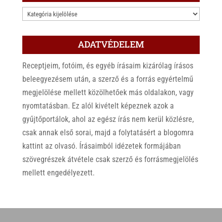
KATEGÓRIÁK
ADATVÉDELEM
Receptjeim, fotóim, és egyéb írásaim kizárólag írásos
beleegyezésem után, a szerző és a forrás egyértelmű
megjelölése mellett közölhetőek más oldalakon, vagy
nyomtatásban. Ez alól kivételt képeznek azok a
gyűjtőportálok, ahol az egész írás nem kerül közlésre,
csak annak első sorai, majd a folytatásért a blogomra
kattint az olvasó. Írásaimból idézetek formájában
szövegrészek átvétele csak szerző és forrásmegjelölés
mellett engedélyezett.