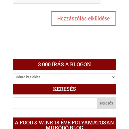
3.000 ÍRÁS A BLOGON
3.000
ÍRÁS
KERESÉS
A
BLOGON
A FOOD & WINE 18 ÉVE FOLYAMATOSAN
MŰKÖDŐ BLOG