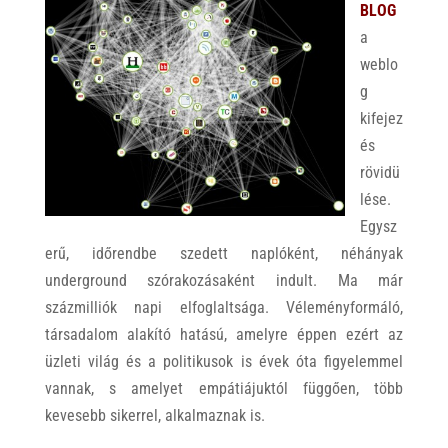
BLOG
a
weblo
g
kifejez
és
rövidü
lése.
Egysz
erű, időrendbe szedett naplóként, néhányak
underground szórakozásaként indult. Ma már
százmilliók napi elfoglaltsága. Véleményformáló,
társadalom alakító hatású, amelyre éppen ezért az
üzleti világ és a politikusok is évek óta figyelemmel
vannak, s amelyet empátiájuktól függően, több
kevesebb sikerrel, alkalmaznak is.