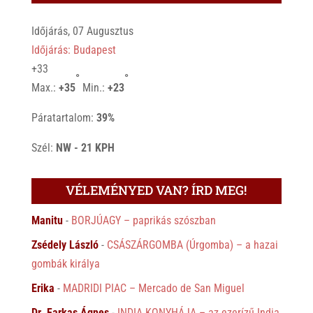
Időjárás, 07 Augusztus
Időjárás: Budapest
+
33
°
°
Max.:
+
35
Min.:
+
23
Páratartalom:
39%
Szél:
NW - 21 KPH
VÉLEMÉNYED VAN? ÍRD MEG!
Manitu
-
BORJÚAGY – paprikás szószban
Zsédely László
-
CSÁSZÁRGOMBA (Úrgomba) – a hazai
gombák királya
Erika
-
MADRIDI PIAC – Mercado de San Miguel
Dr. Farkas Ágnes
-
INDIA KONYHÁJA – az ezerízű India