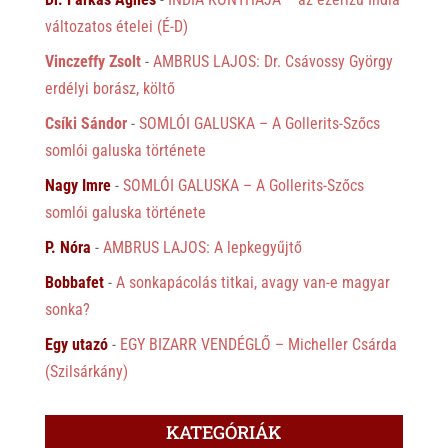
változatos ételei (É-D)
Vinczeffy Zsolt
-
AMBRUS LAJOS: Dr. Csávossy György
erdélyi borász, költő
Csíki Sándor
-
SOMLÓI GALUSKA – A Gollerits-Szőcs
somlói galuska története
Nagy Imre
-
SOMLÓI GALUSKA – A Gollerits-Szőcs
somlói galuska története
P. Nóra
-
AMBRUS LAJOS: A lepkegyűjtő
Bobbafet
-
A sonkapácolás titkai, avagy van-e magyar
sonka?
Egy utazó
-
EGY BIZARR VENDÉGLŐ – Micheller Csárda
(Szilsárkány)
KATEGÓRIÁK