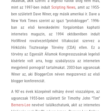
Akadnak, akik szerint a legelső valódi blog nem más,
mint az 1997-ben indult
Scripting News
, amit az 1955-
ben született Dave Winer, egy másik amerikai ír. Dave a
New York Times szerint az igazi “protoblogger”. 1996-
ban az első kereskedelmi forgalomban kapható
internetes magazin, az 1994 októberében indult
HotWired rovatvezetőjeként tiltakozást szervez a
Hírközlés Tisztessége Törvény (CDA) ellen. Ez a
törvény az Egyesült Államok Kongresszusának legelső
kísérlete volt arra, hogy szabályozza az interneten
megjelenő pornográf tartalmakat. 2003-ban ugyancsak
Winer az, aki BloggerCon néven megszervezi az első
blogger konferenciát.
A 90’-es évek közepénél néhány évvel visszalépve, az
ugyancsak 1955-ben született Sir Timothy John “Tim”
Berners-Lee
nevével találkozhatunk, akit az internetes