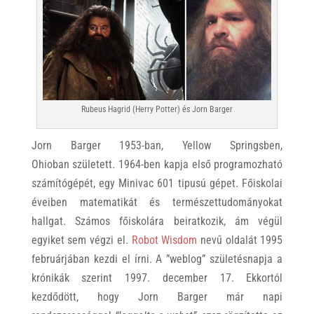
Rubeus Hagrid (Herry Potter) és Jorn Barger
Jorn Barger 1953-ban, Yellow Springsben,
Ohioban született. 1964-ben kapja első programozható
számítógépét, egy Minivac 601 tipusú gépet. Főiskolai
éveiben matematikát és természettudományokat
hallgat. Számos főiskolára beiratkozik, ám végül
egyiket sem végzi el.
Robot Wisdom
nevű oldalát 1995
februárjában kezdi el írni. A ”weblog” születésnapja a
krónikák szerint 1997. december 17. Ekkortól
kezdődött, hogy Jorn Barger már napi