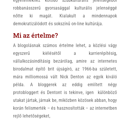
egyetemekhez kötődő szubkulturális jelenségéből
robbanásszerű gyorsasággal kulturális jelenséggé
nőtte ki magát. Kialakult a mindennapok
demokratizálódott és sokszínű on-line kultúrája.
Mi az értelme?
A blogolásnak számos értelme lehet, a közlési vágy
egyszerű kiélésétől a karrierépítésig,
vállalkozásindításig bezárólag, amire az internetes
birodalmat építő brit újságíró, az 1966-ba született,
mára milliomossá vált Nick Denton az egyik kiváló
példa. A bloggerek az eddig említett négy
protobloggert és Dentont is tekinve, igen különböző
utakat jártak, járnak be, miközben közösek abban, hogy
korán felismerték – és hasznosították – az internetben
rejlő lehetőségeket,