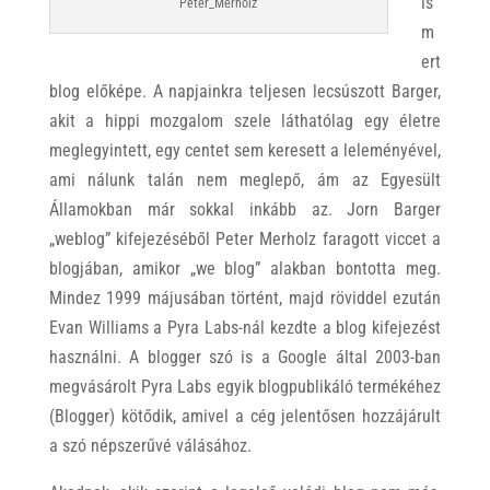
is
Peter_Merholz
m
ert
blog előképe. A napjainkra teljesen lecsúszott Barger,
akit a hippi mozgalom szele láthatólag egy életre
meglegyintett, egy centet sem keresett a leleményével,
ami nálunk talán nem meglepő, ám az Egyesült
Államokban már sokkal inkább az. Jorn Barger
„weblog” kifejezéséből Peter Merholz faragott viccet a
blogjában, amikor „we blog” alakban bontotta meg.
Mindez 1999 májusában történt, majd röviddel ezután
Evan Williams a Pyra Labs-nál kezdte a blog kifejezést
használni. A blogger szó is a Google által 2003-ban
megvásárolt Pyra Labs egyik blogpublikáló termékéhez
(Blogger) kötődik, amivel a cég jelentősen hozzájárult
a szó népszerűvé válásához.