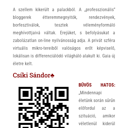
A szellem kikerült a palackból. A „professzionális”
bloggerek étteremmegnyitók, rendezvények,
borfesztiválok, tesztek véleményformáló
meghívottjaivá váltak. Erejüket, s befolyásukat a
zabolázatlan on-line nyilvánosság adja. A privát szféra
virtuális mikro-tereiből valóságos erőt képviselő,
lokálisan is differenciálódó világháló alakult ki. Gaia új
életre kelt.
Csíki Sándor♣
BŰVÖS HATOS:
„Mindennapi
életünk során sűrűn
előfordul az a
szituáció, amikor
véletlenül kiderül