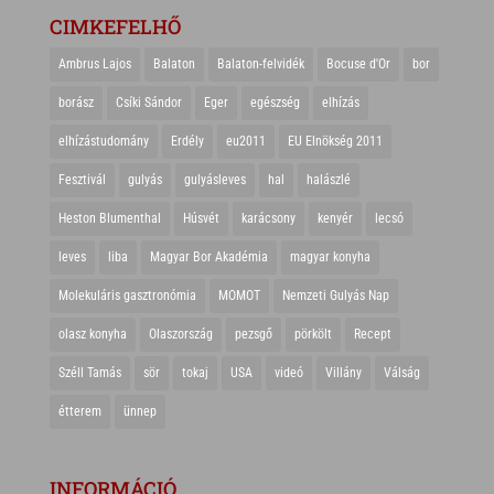
CIMKEFELHŐ
Ambrus Lajos
Balaton
Balaton-felvidék
Bocuse d'Or
bor
borász
Csíki Sándor
Eger
egészség
elhízás
elhízástudomány
Erdély
eu2011
EU Elnökség 2011
Fesztivál
gulyás
gulyásleves
hal
halászlé
Heston Blumenthal
Húsvét
karácsony
kenyér
lecsó
leves
liba
Magyar Bor Akadémia
magyar konyha
Molekuláris gasztronómia
MOMOT
Nemzeti Gulyás Nap
olasz konyha
Olaszország
pezsgő
pörkölt
Recept
Széll Tamás
sör
tokaj
USA
videó
Villány
Válság
étterem
ünnep
INFORMÁCIÓ