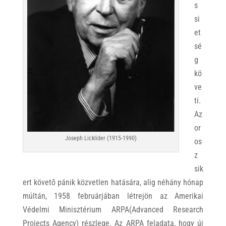
s
si
et
sé
g
kö
ve
ti.
Az
or
Joseph Licklider (1915-1990)
os
z
sik
ert követő pánik közvetlen hatására, alig néhány hónap
múltán, 1958 februárjában létrejön az Amerikai
Védelmi Minisztérium ARPA(Advanced Research
Projects Agency) részlege. Az ARPA feladata, hogy új