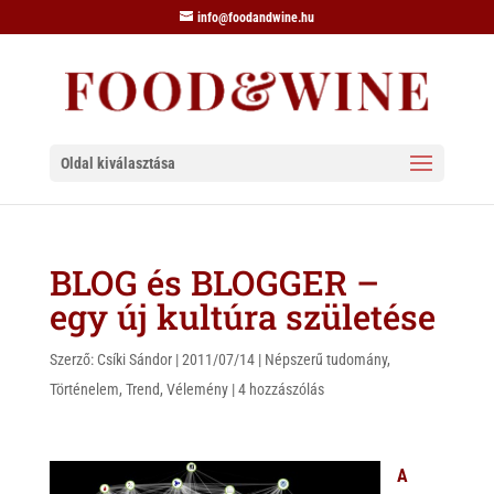
info@foodandwine.hu
Oldal kiválasztása
BLOG és BLOGGER –
egy új kultúra születése
Szerző:
Csíki Sándor
|
2011/07/14
|
Népszerű tudomány
,
Történelem
,
Trend
,
Vélemény
|
4 hozzászólás
A