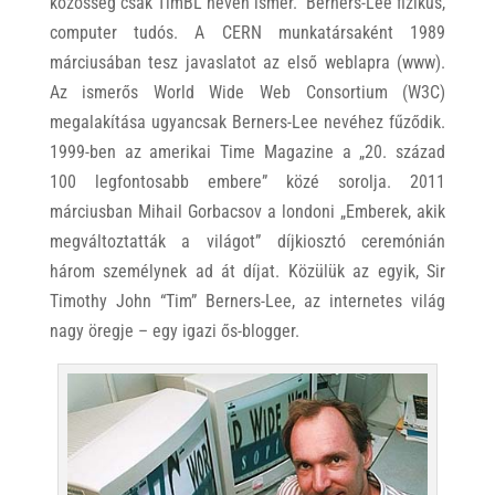
közösség csak TimBL néven ismer. Berners-Lee fizikus,
computer tudós. A CERN munkatársaként 1989
márciusában tesz javaslatot az első weblapra (www).
Az ismerős World Wide Web Consortium (W3C)
megalakítása ugyancsak Berners-Lee nevéhez fűződik.
1999-ben az amerikai Time Magazine a „20. század
100 legfontosabb embere” közé sorolja. 2011
márciusban Mihail Gorbacsov a londoni „Emberek, akik
megváltoztatták a világot” díjkiosztó ceremónián
három személynek ad át díjat. Közülük az egyik, Sir
Timothy John “Tim” Berners-Lee, az internetes világ
nagy öregje – egy igazi ős-blogger.