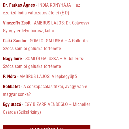
Dr. Farkas Ágnes
-
INDIA KONYHÁJA – az
ezerízű India változatos ételei (É-D)
Vinczeffy Zsolt
-
AMBRUS LAJOS: Dr. Csávossy
György erdélyi borász, költő
Csíki Sándor
-
SOMLÓI GALUSKA – A Gollerits-
Szőcs somlói galuska története
Nagy Imre
-
SOMLÓI GALUSKA – A Gollerits-
Szőcs somlói galuska története
P. Nóra
-
AMBRUS LAJOS: A lepkegyűjtő
Bobbafet
-
A sonkapácolás titkai, avagy van-e
magyar sonka?
Egy utazó
-
EGY BIZARR VENDÉGLŐ – Micheller
Csárda (Szilsárkány)