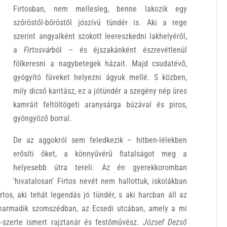
Firtosban, nem mellesleg, benne lakozik egy
szőröstől-bőröstől jószívű tündér is. Aki a rege
szerint angyalként szokott leereszkedni lakhelyéről,
a
Firtosvár
ból – és éjszakánként észrevétlenül
fölkeresni a nagybetegek házait. Majd csudatévő,
gyógyító füveket helyezni ágyuk mellé. S közben,
mily dicső karitász, ez a jótündér a szegény nép üres
kamráit feltöltögeti aranysárga búzával és piros,
gyöngyöző borral.
De az aggokról sem feledkezik – hitben-lélekben
erősíti őket, a könnyűvérű fiatalságot meg a
helyesebb útra tereli. Az én gyerekkoromban
’hivatalosan’ Firtos nevét nem hallottuk, iskolákban
tos, aki tehát legendás jó tündér, s aki harcban áll az
a harmadik szomszédban, az Ecsedi utcában, amely a mi
os-szerte ismert rajztanár és festőművész.
József Dezső