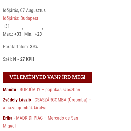
Időjárás, 07 Augusztus
Időjárás: Budapest
+
31
°
°
Max.:
+
33
Min.:
+
23
Páratartalom:
39%
Szél:
N - 27 KPH
VÉLEMÉNYED VAN? ÍRD MEG!
Manitu
-
BORJÚAGY – paprikás szószban
Zsédely László
-
CSÁSZÁRGOMBA (Úrgomba) –
a hazai gombák királya
Erika
-
MADRIDI PIAC – Mercado de San
Miguel