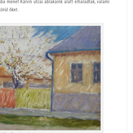
ba menet Kálvin utcai ablakaink alatt elhaladtak, valami
körül őket.