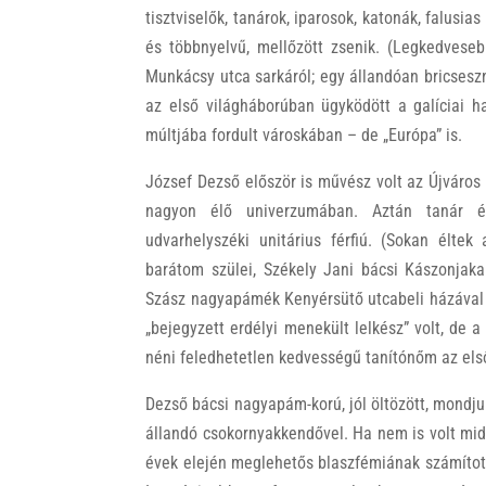
tisztviselők, tanárok, iparosok, katonák, falusia
és többnyelvű, mellőzött zsenik. (Legkedveseb
Munkácsy utca sarkáról; egy állandóan bricsesz
az első világháborúban ügyködött a galíciai ha
múltjába fordult városkában – de „Európa” is.
József Dezső először is művész volt az Újváros 
nagyon élő univerzumában. Aztán tanár é
udvarhelyszéki unitárius férfiú. (Sokan élte
barátom szülei, Székely Jani bácsi Kászonjakab
Szász nagyapámék Kenyérsütő utcabeli házával s
„bejegyzett erdélyi menekült lelkész” volt, de 
néni feledhetetlen kedvességű tanítónőm az el
Dezső bácsi nagyapám-korú, jól öltözött, mondjuk
állandó csokornyakkendővel. Ha nem is volt mi
évek elején meglehetős blaszfémiának számított