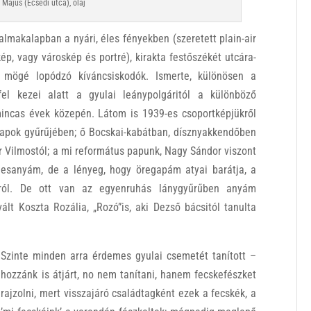
 Május (Ecsedi utca), olaj
zalmakalapban a nyári, éles fényekben (szeretett plain-air
kép, vagy városkép és portré), kirakta festőszékét utcára-
y mögé lopódzó kíváncsiskodók. Ismerte, különösen a
el kezei alatt a gyulai leánypolgáritól a különböző
incas évek közepén. Látom is 1939-es csoportképjükről
 papok gyűrűjében; ő Bocskai-kabátban, dísznyakkendőben
r Vilmostól; a mi református papunk, Nagy Sándor viszont
esanyám, de a lényeg, hogy öregapám atyai barátja, a
óról. De ott van az egyenruhás lánygyűrűben anyám
vált Koszta Rozália, „Rozó”is, aki Dezső bácsitól tanulta
Szinte minden arra érdemes gyulai csemetét tanított –
hozzánk is átjárt, no nem tanítani, hanem fecskefészket
rajzolni, mert visszajáró családtagként ezek a fecskék, a