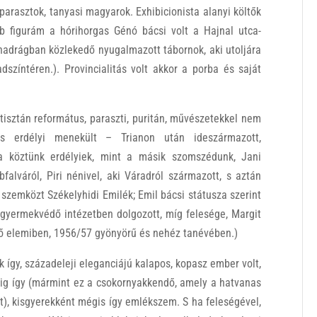
s parasztok, tanyasi magyarok. Exhibicionista alanyi költők
b figurám a hórihorgas Génó bácsi volt a Hajnal utca-
nadrágban közlekedő nyugalmazott tábornok, aki utoljára
dszíntéren.). Provincialitás volt akkor a porba és saját
tisztán református, paraszti, puritán, művészetekkel nem
s erdélyi menekült – Trianon után ideszármazott,
k a köztünk erdélyiek, mint a másik szomszédunk, Jani
falváról, Piri nénivel, aki Váradról származott, s aztán
zemközt Székelyhidi Emilék; Emil bácsi státusza szerint
a gyermekvédő intézetben dolgozott, míg felesége, Margit
ső elemiben, 1956/57 gyönyörű és nehéz tanévében.)
 így, századeleji eleganciájú kalapos, kopasz ember volt,
dig így (mármint ez a csokornyakkendő, amely a hatvanas
), kisgyerekként mégis így emlékszem. S ha feleségével,