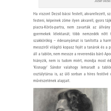
József Dezső:
Ha viszont Dezső bácsi festett, akvarellezett, s
festeni, képeinek zöme ilyen akvarell, gyors táj
piacra-Körös-partra, nem zavarták az állván
gyermekek lélektanát; több nemzedék nőtt f
szakkörökig – édesanyámat is tanította a harm
messziről világító kopasz fejét a tanárok és a
áll a tablón, nem messze a reverendás báró Apo
hiányzik, nem is tudom miért, mondja most éd
’Kisnagy’ Sándor valahogy lemaradt a tabl
osztálytársa is, az ülő sorban a híres festővé 
művészetének alapjait.