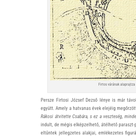
Firtos várának alaprajtza
Persze Firtosi József Dezső lénye is már táv
együtt. Amely a hatvanas évek elejéig megőrzöt
Rákosi átvitette Csabára, s ez a veszteség, minden
indult, de mégis elképzelhető, átélhető paraszt-p
eltűntek jellegzetes alakjai, emlékezetes figur