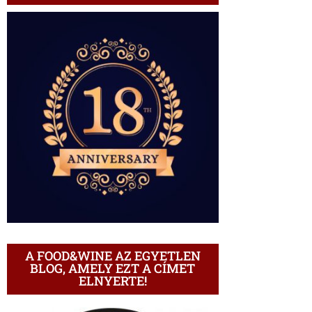
A FOOD&WINE AZ EGYETLEN
BLOG, AMELY EZT A CÍMET
ELNYERTE!