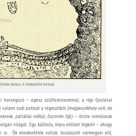
 (Orbán Balázs: A Székelyföld leírása)
oli harangszó – egész szülővárosommal, a
régi
Gyulával
t valami ósdi patinát a régmúltból
(megyeszékhely volt, de
kinek, pártállás nélkül, őszintén fájt)
– őrizte romlásnak
olgári világát. Egy különös, mára elillant légkört – ahogy
ái is. Ők mindenfélék voltak: lecsúszott vármegyei elit,