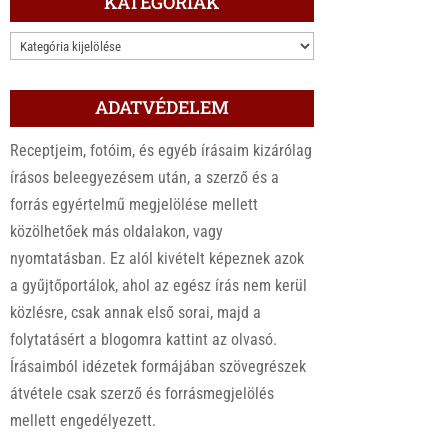
KATEGÓRIÁK
KATEGÓRIÁK
ADATVÉDELEM
Receptjeim, fotóim, és egyéb írásaim kizárólag
írásos beleegyezésem után, a szerző és a
forrás egyértelmű megjelölése mellett
közölhetőek más oldalakon, vagy
nyomtatásban. Ez alól kivételt képeznek azok
a gyűjtőportálok, ahol az egész írás nem kerül
közlésre, csak annak első sorai, majd a
folytatásért a blogomra kattint az olvasó.
Írásaimból idézetek formájában szövegrészek
átvétele csak szerző és forrásmegjelölés
mellett engedélyezett.