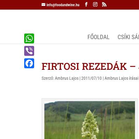
info@foodandwine.hu
FŐOLDAL
CSÍKI S
W
h
V
FIRTOSI REZEDÁK – J
a
i
F
t
Szerző:
Ambrus Lajos
|
2011/07/10
|
Ambrus Lajos írásai
b
a
s
e
c
A
r
e
p
b
p
o
o