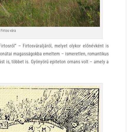
Firtos vára
rtosról” – Firtosváraljáról, melyet olykor előnévként is
 szonátai magasságokba emeltem – ismeretlen, romantikus
ást is, többet is. Gyönyörű epiteton ornans volt – amely a