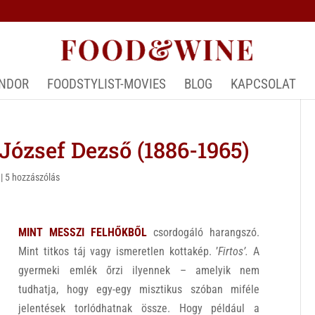
ÁNDOR
FOODSTYLIST-MOVIES
BLOG
KAPCSOLAT
ózsef Dezső (1886-1965)
|
5 hozzászólás
MINT MESSZI FELHŐKBŐL
csordogáló harangszó.
Mint titkos táj vagy ismeretlen kottakép. ’
Firtos’.
A
gyermeki emlék őrzi ilyennek – amelyik nem
tudhatja, hogy egy-egy misztikus szóban miféle
jelentések torlódhatnak össze. Hogy például a