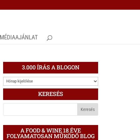
MÉDIAAJÁNLAT
3.000 ÍRÁS A BLOGON
3.000
ÍRÁS
KERESÉS
A
BLOGON
A FOOD & WINE 18 ÉVE
FOLYAMATOSAN MŰKÖDŐ BLOG