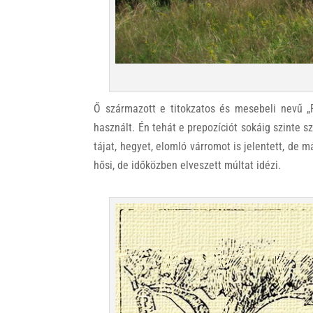
Ő származott e titokzatos és mesebeli nevű „Fi
használt. Én tehát e prepozíciót sokáig szinte
tájat, hegyet, elomló várromot is jelentett, de m
hősi, de időközben elveszett múltat idézi.