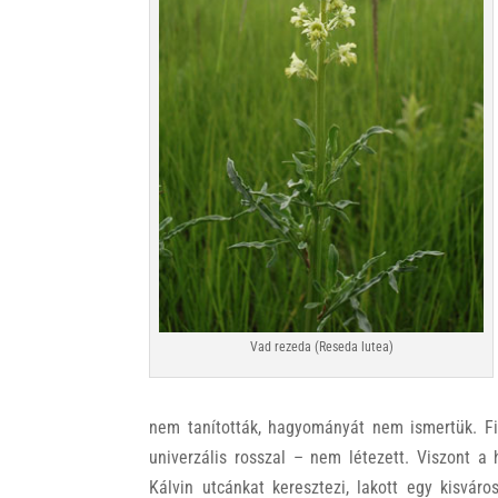
k
Vad rezeda (Reseda lutea)
nem tanították, hagyományát nem ismertük. Fir
univerzális rosszal – nem létezett. Viszont 
Kálvin utcánkat keresztezi, lakott egy kisvár