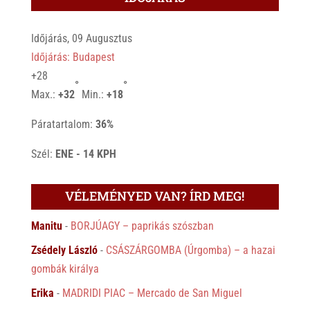
Időjárás, 09 Augusztus
Időjárás: Budapest
+
28
°
°
Max.:
+
32
Min.:
+
18
Páratartalom:
36%
Szél:
ENE - 14 KPH
VÉLEMÉNYED VAN? ÍRD MEG!
Manitu
-
BORJÚAGY – paprikás szószban
Zsédely László
-
CSÁSZÁRGOMBA (Úrgomba) – a hazai
gombák királya
Erika
-
MADRIDI PIAC – Mercado de San Miguel