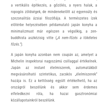
a vertikális építkezés, a gőzölés, a nyers halak, a
ropogós zöldségek, de mindenekelőtt az egyensúly és
szezonalitás ázsiai filozófiája. A természetes ízek
előtérbe helyezésében példamutató japán konyha a
minimalizmust már egészen a végsőkig, a zen-
buddhista aszkézisig vitte (
„A nem-főzés a tökéletes
főzés.”).
A japán konyha azonban nem csupán az, amelyet a
Michelin inspektorai nagyszámú csillaggal értékelnek.
Japán az instant élelmiszerek, automatákból
megvásárolható szintetikus, zacskós „élelmiszerek”
hazája is. Ez a kettősség együtt értékelhető, ha az
országról beszélünk és akkor sem érdemes
elfeledkezni róla, ha hazai gasztronómiai
közállapotainkról beszélünk.