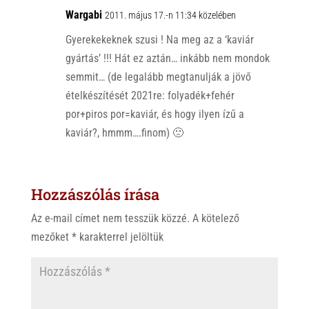
Wargabi
2011. május 17.-n 11:34 közelében
Gyerekekeknek szusi ! Na meg az a ‘kaviár
gyártás’ !!! Hát ez aztán… inkább nem mondok
semmit… (de legalább megtanulják a jövő
ételkészítését 2021re: folyadék+fehér
por+piros por=kaviár, és hogy ilyen ízű a
kaviár?, hmmm….finom) 🙁
Hozzászólás írása
Az e-mail címet nem tesszük közzé.
A kötelező
mezőket
*
karakterrel jelöltük