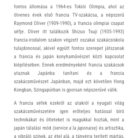
fontos állomása a 1964-es Tokiói Olimpia, ahol az
ötvenes évek első francia TV-szakácsa, a népszerű
Raymond Oliver (1909-1990), a francia olimpiai csapat
séfje. Oliver itt találkozik Shizuo Tsuji (1935-1993)
francia-irodalom szakon végzett oszakai szakácsiskola
tulajdonossal, akivel együtt fontos szerepet játszanak
a francia és japán konyhaművészet közti kapcsolat
kiépítésében. Ennek eredményeként francia szakácsok
utaznak Japánba tanítani és a francia
szakácsművészet Japánban, majd ezt követően Hong
Kongban, Szingapúrban is gyorsan népszerűvé válik.
A francia séfek ezekről az utakról a nyugati világ
szakácsművészetére igen erőteljes hatással bíró
technikákat és ötleteket is magukkal hoztak, mint a
japán tálalási mód
(service a`la japonaise)
és artisztika,
a vibráló színek, az étel alá, a tányérra terített mártás,