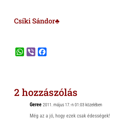
Csíki Sándor♣
W
V
F
h
i
a
a
b
c
t
e
e
s
r
b
2 hozzászólás
A
o
p
o
Geree
2011. május 17.-n 01:03 közelében
p
k
Még az a jó, hogy ezek csak édességek!