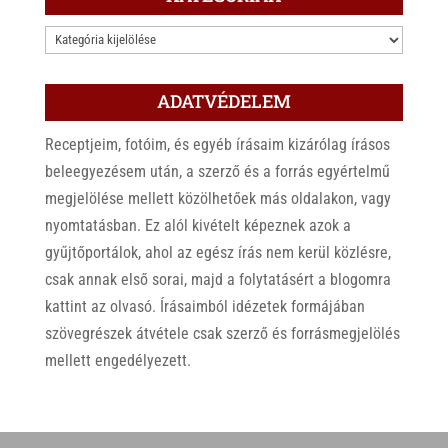
KATEGÓRIÁK
ADATVÉDELEM
Receptjeim, fotóim, és egyéb írásaim kizárólag írásos
beleegyezésem után, a szerző és a forrás egyértelmű
megjelölése mellett közölhetőek más oldalakon, vagy
nyomtatásban. Ez alól kivételt képeznek azok a
gyűjtőportálok, ahol az egész írás nem kerül közlésre,
csak annak első sorai, majd a folytatásért a blogomra
kattint az olvasó. Írásaimból idézetek formájában
szövegrészek átvétele csak szerző és forrásmegjelölés
mellett engedélyezett.