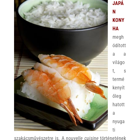
JAPÁ
N
KONY
HA
megh
ódított
a a
világo
t, s
termé
kenyít
őleg
hatott
a
nyuga
ti
szakácsművészetre is. A
nouvelle cuisine
történetének