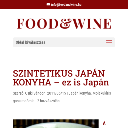
info@foodandwine.hu
Oldal kiválasztása
SZINTETIKUS JAPÁN
KONYHA – ez is Japán
Szerző:
Csíki Sándor
|
2011/05/15
|
Japán konyha
,
Molekuláris
gasztronómia
|
2 hozzászólás
A