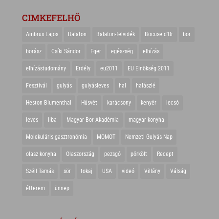
CIMKEFELHŐ
Ambrus Lajos
Balaton
Balaton-felvidék
Bocuse d'Or
bor
borász
Csíki Sándor
Eger
egészség
elhízás
elhízástudomány
Erdély
eu2011
EU Elnökség 2011
Fesztivál
gulyás
gulyásleves
hal
halászlé
Heston Blumenthal
Húsvét
karácsony
kenyér
lecsó
leves
liba
Magyar Bor Akadémia
magyar konyha
Molekuláris gasztronómia
MOMOT
Nemzeti Gulyás Nap
olasz konyha
Olaszország
pezsgő
pörkölt
Recept
Széll Tamás
sör
tokaj
USA
videó
Villány
Válság
étterem
ünnep