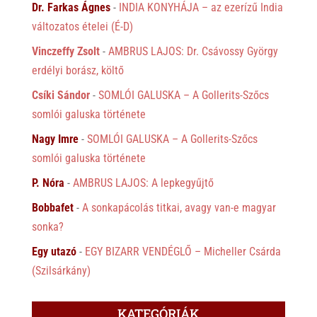
Dr. Farkas Ágnes
-
INDIA KONYHÁJA – az ezerízű India
változatos ételei (É-D)
Vinczeffy Zsolt
-
AMBRUS LAJOS: Dr. Csávossy György
erdélyi borász, költő
Csíki Sándor
-
SOMLÓI GALUSKA – A Gollerits-Szőcs
somlói galuska története
Nagy Imre
-
SOMLÓI GALUSKA – A Gollerits-Szőcs
somlói galuska története
P. Nóra
-
AMBRUS LAJOS: A lepkegyűjtő
Bobbafet
-
A sonkapácolás titkai, avagy van-e magyar
sonka?
Egy utazó
-
EGY BIZARR VENDÉGLŐ – Micheller Csárda
(Szilsárkány)
KATEGÓRIÁK