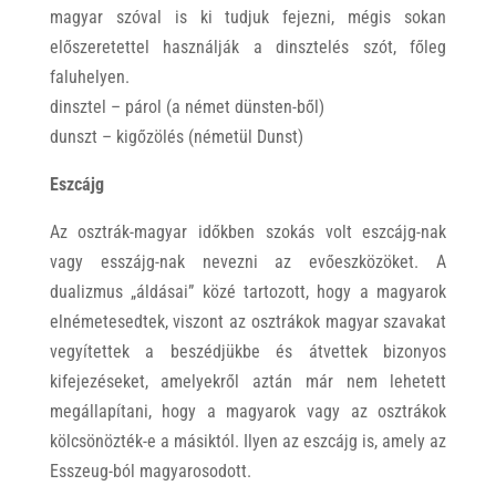
magyar szóval is ki tudjuk fejezni, mégis sokan
előszeretettel használják a dinsztelés szót, főleg
faluhelyen.
dinsztel – párol (a német dünsten-ből)
dunszt – kigőzölés (németül Dunst)
Eszcájg
Az osztrák-magyar időkben szokás volt eszcájg-nak
vagy esszájg-nak nevezni az evőeszközöket. A
dualizmus „áldásai” közé tartozott, hogy a magyarok
elnémetesedtek, viszont az osztrákok magyar szavakat
vegyítettek a beszédjükbe és átvettek bizonyos
kifejezéseket, amelyekről aztán már nem lehetett
megállapítani, hogy a magyarok vagy az osztrákok
kölcsönözték-e a másiktól. Ilyen az eszcájg is, amely az
Esszeug-ból magyarosodott.