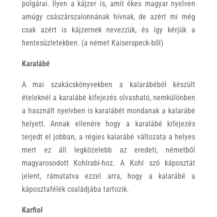
polgárai. Ilyen a kájzer is, amit ékes magyar nyelven
amúgy császárszalonnának hívnak, de azért mi még
csak azért is kájzernek nevezzük, és így kérjük a
hentesüzletekben. (a német Kaiserspeck-ből)
Karalábé
A mai szakácskönyvekben a kalarábéból készült
ételeknél a karalábé kifejezés olvasható, nemkülönben
a használt nyelvben is karalábét mondanak a kalarábé
helyett. Annak ellenére hogy a karalábé kifejezés
terjedt el jobban, a régies kalarábé változata a helyes
mert ez áll legközelebb az eredeti, németből
magyarosodott Kohlrabi-hoz. A Kohl szó káposztát
jelent, rámutatva ezzel arra, hogy a kalarábé a
káposztafélék családjába tartozik.
Karfiol