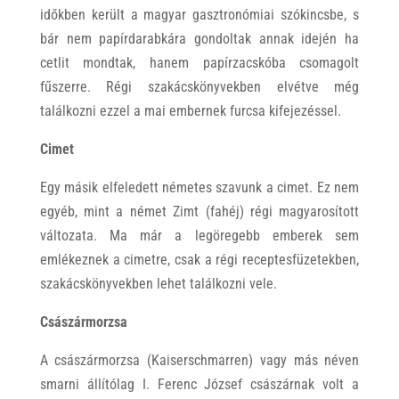
időkben került a magyar gasztronómiai szókincsbe, s
bár nem papírdarabkára gondoltak annak idején ha
cetlit mondtak, hanem papírzacskóba csomagolt
fűszerre. Régi szakácskönyvekben elvétve még
találkozni ezzel a mai embernek furcsa kifejezéssel.
Cimet
Egy másik elfeledett németes szavunk a cimet. Ez nem
egyéb, mint a német Zimt (fahéj) régi magyarosított
változata. Ma már a legöregebb emberek sem
emlékeznek a cimetre, csak a régi receptesfüzetekben,
szakácskönyvekben lehet találkozni vele.
Császármorzsa
A császármorzsa (Kaiserschmarren) vagy más néven
smarni állítólag I. Ferenc József császárnak volt a