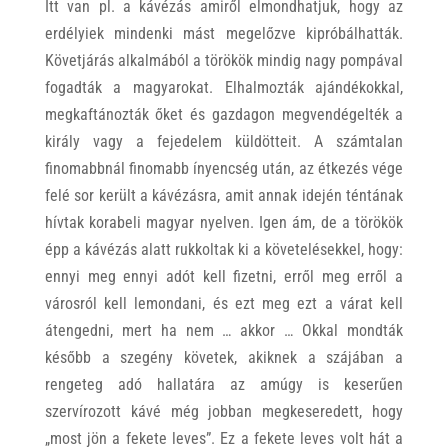
Itt van pl. a kávézás amiről elmondhatjuk, hogy az
erdélyiek mindenki mást megelőzve kipróbálhatták.
Követjárás alkalmából a törökök mindig nagy pompával
fogadták a magyarokat. Elhalmozták ajándékokkal,
megkaftánozták őket és gazdagon megvendégelték a
király vagy a fejedelem küldötteit. A számtalan
finomabbnál finomabb ínyencség után, az étkezés vége
felé sor került a kávézásra, amit annak idején téntának
hívtak korabeli magyar nyelven. Igen ám, de a törökök
épp a kávézás alatt rukkoltak ki a követelésekkel, hogy:
ennyi meg ennyi adót kell fizetni, erről meg erről a
városról kell lemondani, és ezt meg ezt a várat kell
átengedni, mert ha nem … akkor … Okkal mondták
később a szegény követek, akiknek a szájában a
rengeteg adó hallatára az amúgy is keserűen
szervírozott kávé még jobban megkeseredett, hogy
„most jön a fekete leves”. Ez a fekete leves volt hát a