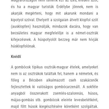
Magyarországon nem ismerik ezt az ízes, eredeti szót,
és ha a magyar turisták Erdélybe jönnek, nem is
akarják megérteni, hogy mit akarunk mondani a
kipotyol szóval. Ehelyett a szolgaian átvett klopfol szót
(ausklopfen) használják, mindazok dacára, hogy van
becsületes magyar megfelelője is a német-osztrák
kifejezésnek. A húspotyolót bezzeg már nem hívják
húsklopfolónak.
Knédli
A gombócok tipikus osztrák-magyar ételek, amelyeket
nem is az osztrákok találtak fel, hanem a németek, és
főleg a Bécsben alkalmazott cseh szakácsnők
fejlesztettek ki valóságos gombócarzenált. A sokféle
anyagból összerakott zsemlés-szalonnás, húsos,
májas-gombás stb. gombócok eleinte levesbetétként,
majd főtt húsok kiegészítésére köretként szolgáltak.