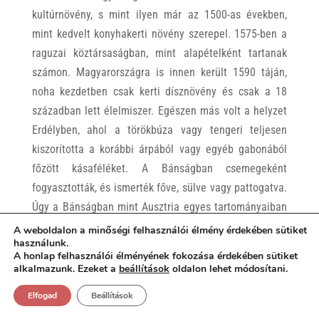
kultúrnövény, s mint ilyen már az 1500-as években,
mint kedvelt konyhakerti növény szerepel. 1575-ben a
raguzai köztársaságban, mint alapételként tartanak
számon. Magyarországra is innen került 1590 táján,
noha kezdetben csak kerti dísznövény és csak a 18
században lett élelmiszer. Egészen más volt a helyzet
Erdélyben, ahol a törökbúza vagy tengeri teljesen
kiszorította a korábbi árpából vagy egyéb gabonából
főzött kásaféléket. A Bánságban csemegeként
fogyasztották, és ismerték főve, sülve vagy pattogatva.
Úgy a Bánságban mint Ausztria egyes tartományaiban
szívesebben hívták Kukuruz-nak mint Mais-nak,
A weboldalon a minőségi felhasználói élmény érdekében sütiket
használunk.
ahogyan a németek nevezték. Ebből magyarosodott
A honlap felhasználói élményének fokozása érdekében sütiket
aztán a kukorica. De az sem lehetetlen, hogy az
alkalmazunk. Ezeket a
beállítások
oldalon lehet módosítani.
osztrákok is csak a török kokoroz szót vették át, hiszen
Elfogad
Beállítások
köztudott hogy a kukorica török közvetítéssel