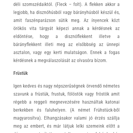
déli szomszédaiktól. (Fleck – folt). A flekken akkor a
legjobb, ha disznóhúsból vagy bárányhúsból készül és,
amit faszénparázson sütik meg. Az ínyencek közt
örökös vita tárgyát képezi annak a kérdésnek az
eldöntése, hogy a disznóflekkent illetve a
bárányflekkent illeti meg az elsőbbség az ünnepi
asztalon, vagy egy kerti mulatságon. Ennek a fogas
kérdésnek a megválaszolását az olvasóra bízom.
Früstük
Igen kedves és nagy népszerűségnek örvendő németes
szavunk a früstük, frustuk, fölöstök vagy fröstök amit
régebb a reggeli megnevezésére használtak katonai
berkekben és faluhelyen. (A német Frühstück-ből
magyarosítva). Elhangzásakor valami jó érzés szállja
meg az embert, és már látjuk lelki szemeink előtt a