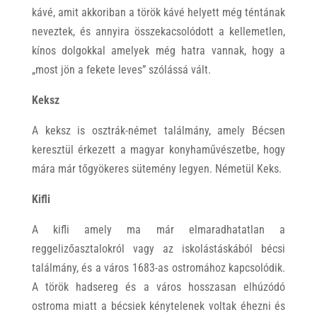
kávé, amit akkoriban a török kávé helyett még téntának
neveztek, és annyira összekacsolódott a kellemetlen,
kínos dolgokkal amelyek még hatra vannak, hogy a
„most jön a fekete leves” szólássá vált.
Keksz
A keksz is osztrák-német találmány, amely Bécsen
keresztül érkezett a magyar konyhaművészetbe, hogy
mára már tőgyökeres sütemény legyen. Németül Keks.
Kifli
A kifli amely ma már elmaradhatatlan a
reggelizőasztalokról vagy az iskolástáskából bécsi
találmány, és a város 1683-as ostromához kapcsolódik.
A török hadsereg és a város hosszasan elhúzódó
ostroma miatt a bécsiek kénytelenek voltak éhezni és