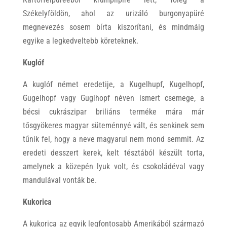
Székelyföldön, ahol az urizáló burgonyapüré
megnevezés sosem bírta kiszorítani, és mindmáig
egyike a legkedveltebb köreteknek.
Kuglóf
A kuglóf német eredetije, a Kugelhupf, Kugelhopf,
Gugelhopf vagy Guglhopf néven ismert csemege, a
bécsi cukrászipar briliáns terméke mára már
tősgyökeres magyar süteménnyé vált, és senkinek sem
tűnik fel, hogy a neve magyarul nem mond semmit. Az
eredeti desszert kerek, kelt tésztából készült torta,
amelynek a közepén lyuk volt, és csokoládéval vagy
mandulával vonták be.
Kukorica
A kukorica az egyik legfontosabb Amerikából származó