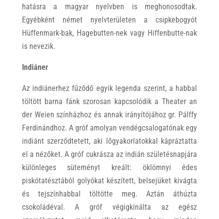
hatásra a magyar nyelvben is meghonosodtak.
Egyébként német nyelvterületen a csipkebogyót
Hüffenmark-bak, Hagebutten-nek vagy Hiffenbutte-nak
is nevezik.
Indiáner
Az indiánerhez fűződő egyik legenda szerint, a habbal
töltött barna fánk szorosan kapcsolódik a Theater an
der Weien színházhoz és annak irányítójához gr. Pálffy
Ferdinándhoz. A gróf amolyan vendégcsalogatónak egy
indiánt szerződtetett, aki lőgyakorlatokkal kápráztatta
el a nézőket. A gróf cukrásza az indián születésnapjára
különleges süteményt kreált: öklömnyi édes
piskótatésztából golyókat készített, belsejüket kivágta
és tejszínhabbal töltötte meg. Aztán áthúzta
csokoládéval. A gróf végigkínálta az egész