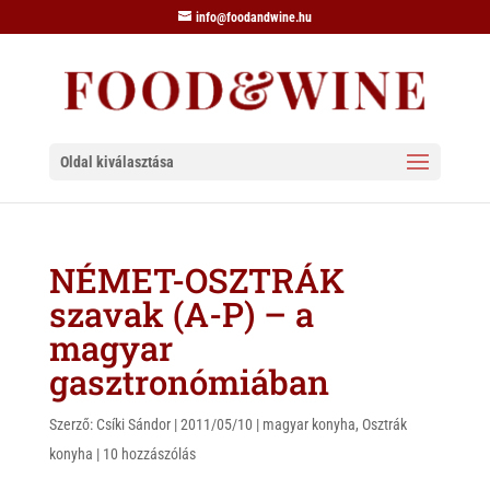
info@foodandwine.hu
Oldal kiválasztása
NÉMET-OSZTRÁK
szavak (A-P) – a
magyar
gasztronómiában
Szerző:
Csíki Sándor
|
2011/05/10
|
magyar konyha
,
Osztrák
konyha
|
10 hozzászólás