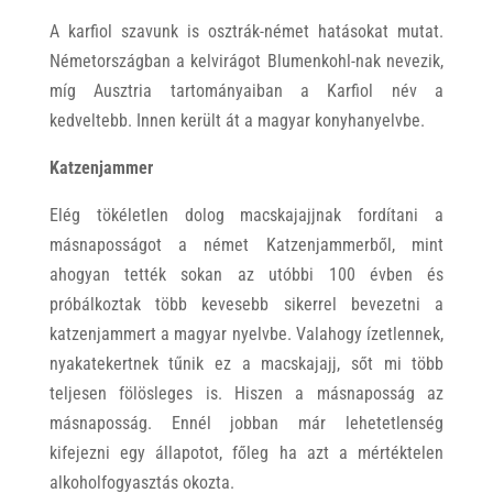
A karfiol szavunk is osztrák-német hatásokat mutat.
Németországban a kelvirágot Blumenkohl-nak nevezik,
míg Ausztria tartományaiban a Karfiol név a
kedveltebb. Innen került át a magyar konyhanyelvbe.
Katzenjammer
Elég tökéletlen dolog macskajajjnak fordítani a
másnaposságot a német Katzenjammerből, mint
ahogyan tették sokan az utóbbi 100 évben és
próbálkoztak több kevesebb sikerrel bevezetni a
katzenjammert a magyar nyelvbe. Valahogy ízetlennek,
nyakatekertnek tűnik ez a macskajajj, sőt mi több
teljesen fölösleges is. Hiszen a másnaposság az
másnaposság. Ennél jobban már lehetetlenség
kifejezni egy állapotot, főleg ha azt a mértéktelen
alkoholfogyasztás okozta.