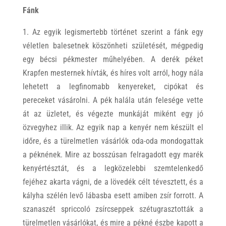
Fánk
1. Az egyik legismertebb történet szerint a fánk egy
véletlen balesetnek köszönheti születését, mégpedig
egy bécsi pékmester műhelyében. A derék péket
Krapfen mesternek hívták, és híres volt arról, hogy nála
lehetett a legfinomabb kenyereket, cipókat és
pereceket vásárolni. A pék halála után felesége vette
át az üzletet, és végezte munkáját miként egy jó
özvegyhez illik. Az egyik nap a kenyér nem készült el
időre, és a türelmetlen vásárlók oda-oda mondogattak
a péknének. Mire az bosszúsan felragadott egy marék
kenyértésztát, és a legközelebbi szemtelenkedő
fejéhez akarta vágni, de a lövedék célt tévesztett, és a
kályha szélén levő lábasba esett amiben zsír forrott. A
szanaszét spriccoló zsírcseppek szétugrasztották a
türelmetlen vásárlókat, és mire a pékné észbe kapott a