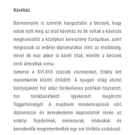
Kávéház
Bármennyire is szeretik hangoztatni a bécsiek, hogy
náluk nyílt meg az első kávéház és ők voltak a kávézás
meghonosítói a középkori keresztény Európában, azért
mégiscsak az erdélyi diplomatákat illeti az elsőbbség,
mivel ők már akkor is kávét ittak, mielőtt a bécsiek
erről álmodtak volna.
Ismerve a XVI-XVII századi viszonyokat, Erdély két
malomkerék között őrlődött. A nyugati világ utolsó
bástyájaként hol ádáz törökellenes politikát folytatott,
hol törökbarátként igyekezett megőrizni
függetlenségét. A majdnem mindennapossá váló
diplomáciai és kereskedelmi kapcsolatok révén az
erdélyi fejedelmek, nemesurak, íródeákok és
kereskedők megismerkedtek egy sor törökös szokással.