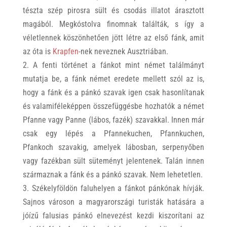
tészta szép pirosra sült és csodás illatot árasztott
magából. Megkóstolva finomnak találták, s így a
véletlennek köszönhetően jött létre az első fánk, amit
az óta is
Krapfen
-nek neveznek Ausztriában.
2. A fenti történet a fánkot mint német találmányt
mutatja be, a fánk német eredete mellett szól az is,
hogy a fánk és a pánkó szavak igen csak hasonlítanak
és valamiféleképpen összefüggésbe hozhatók a német
Pfanne vagy Panne (lábos, fazék) szavakkal. Innen már
csak egy lépés a Pfannekuchen, Pfannkuchen,
Pfankoch szavakig, amelyek lábosban, serpenyőben
vagy fazékban sült süteményt jelentenek. Talán innen
származnak a fánk és a pánkó szavak. Nem lehetetlen.
3. Székelyföldön faluhelyen a fánkot pánkónak hívják.
Sajnos városon a magyarországi turisták hatására a
jóízű falusias pánkó elnevezést kezdi kiszorítani az