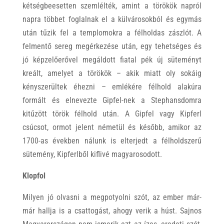
kétségbeesetten szemlélték, amint a törökök napról
napra többet foglalnak el a külvárosokból és egymás
után tűzik fel a templomokra a félholdas zászlót. A
felmentő sereg megérkezése után, egy tehetséges és
jó képzelőerővel megáldott fiatal pék új süteményt
kreált, amelyet a törökök – akik miatt oly sokáig
kényszerültek éhezni – emlékére félhold alakúra
formált és elnevezte Gipfel-nek a Stephansdomra
kitűzött török félhold után. A Gipfel vagy Kipferl
csúcsot, ormot jelent németül és később, amikor az
1700-as években nálunk is elterjedt a félholdszerű
sütemény, Kipferlből kiflivé magyarosodott.
Klopfol
Milyen jó olvasni a megpotyolni szót, az ember már-
már hallja is a csattogást, ahogy verik a húst. Sajnos