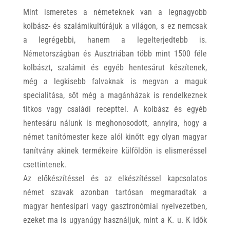
Mint ismeretes a németeknek van a legnagyobb
kolbász- és szalámikultúrájuk a világon, s ez nemcsak
a legrégebbi, hanem a legelterjedtebb is.
Németországban és Ausztriában több mint 1500 féle
kolbászt, szalámit és egyéb hentesárut készítenek,
még a legkisebb falvaknak is megvan a maguk
specialitása, sőt még a magánházak is rendelkeznek
titkos vagy családi recepttel. A kolbász és egyéb
hentesáru nálunk is meghonosodott, annyira, hogy a
német tanítómester keze alól kinőtt egy olyan magyar
tanítvány akinek termékeire külföldön is elismeréssel
csettintenek.
Az előkészítéssel és az elkészítéssel kapcsolatos
német szavak azonban tartósan megmaradtak a
magyar hentesipari vagy gasztronómiai nyelvezetben,
ezeket ma is ugyanúgy használjuk, mint a K. u. K idők