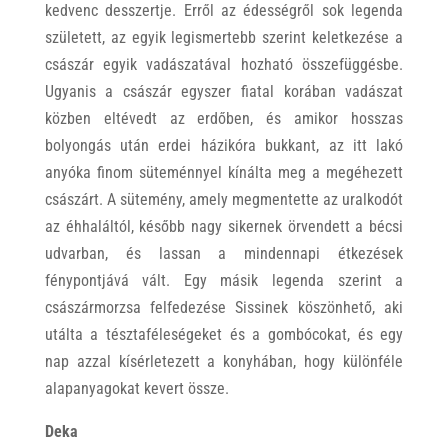
kedvenc desszertje. Erről az édességről sok legenda
született, az egyik legismertebb szerint keletkezése a
császár egyik vadászatával hozható összefüggésbe.
Ugyanis a császár egyszer fiatal korában vadászat
közben eltévedt az erdőben, és amikor hosszas
bolyongás után erdei házikóra bukkant, az itt lakó
anyóka finom süteménnyel kínálta meg a megéhezett
császárt. A sütemény, amely megmentette az uralkodót
az éhhaláltól, később nagy sikernek örvendett a bécsi
udvarban, és lassan a mindennapi étkezések
fénypontjává vált. Egy másik legenda szerint a
császármorzsa felfedezése Sissinek köszönhető, aki
utálta a tésztaféleségeket és a gombócokat, és egy
nap azzal kísérletezett a konyhában, hogy különféle
alapanyagokat kevert össze.
Deka