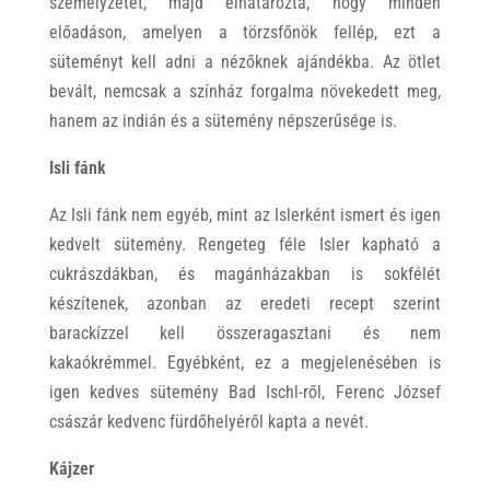
személyzetet, majd elhatározta, hogy minden
előadáson, amelyen a törzsfőnök fellép, ezt a
süteményt kell adni a nézőknek ajándékba. Az ötlet
bevált, nemcsak a színház forgalma növekedett meg,
hanem az indián és a sütemény népszerűsége is.
Isli fánk
Az Isli fánk nem egyéb, mint az Islerként ismert és igen
kedvelt sütemény. Rengeteg féle Isler kapható a
cukrászdákban, és magánházakban is sokfélét
készítenek, azonban az eredeti recept szerint
barackízzel kell összeragasztani és nem
kakaókrémmel. Egyébként, ez a megjelenésében is
igen kedves sütemény Bad Ischl-ről, Ferenc József
császár kedvenc fürdőhelyéről kapta a nevét.
Kájzer