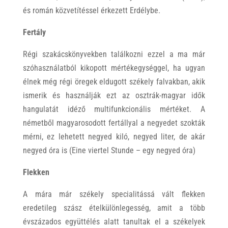
és román közvetítéssel érkezett Erdélybe.
Fertály
Régi szakácskönyvekben találkozni ezzel a ma már
szóhasználatból kikopott mértékegységgel, ha ugyan
élnek még régi öregek eldugott székely falvakban, akik
ismerik és használják ezt az osztrák-magyar idők
hangulatát idéző multifunkcionális mértéket. A
németből magyarosodott fertállyal a negyedet szokták
mérni, ez lehetett negyed kiló, negyed liter, de akár
negyed óra is (Eine viertel Stunde – egy negyed óra)
Flekken
A mára már székely specialitássá vált flekken
eredetileg szász ételkülönlegesség, amit a több
évszázados együttélés alatt tanultak el a székelyek