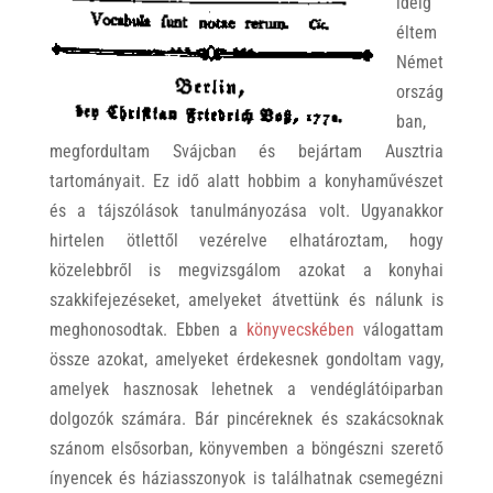
ideig
éltem
Német
ország
ban,
megfordultam Svájcban és bejártam Ausztria
tartományait. Ez idő alatt hobbim a konyhaművészet
és a tájszólások tanulmányozása volt. Ugyanakkor
hirtelen ötlettől vezérelve elhatároztam, hogy
közelebbről is megvizsgálom azokat a konyhai
szakkifejezéseket, amelyeket átvettünk és nálunk is
meghonosodtak. Ebben a
könyvecskében
válogattam
össze azokat, amelyeket érdekesnek gondoltam vagy,
amelyek hasznosak lehetnek a vendéglátóiparban
dolgozók számára. Bár pincéreknek és szakácsoknak
szánom elsősorban, könyvemben a böngészni szerető
ínyencek és háziasszonyok is találhatnak csemegézni