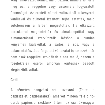
konyhaművészet német, majd osztrák hatásra ismerte
meg ezt a reggelire vagy uzsonnára fogyasztott
finomságot. Az eredeti német változatnál a kenyeret
vaníliával és cukorral ízesített tejbe áztatták, majd
sütőlemezen a lerben megsütötték. Ha elkészült,
porcukorral meghintették és almakompóttal vagy
almamártással szervírozták. Később a bundás
kenyérnek kialakultak a sajtos, a sós, vagy a
palacsintatésztába forgatott változatai is, de ezek már
nem csak reggelire szolgáltak a tea mellé, hanem a
főzelékfélék kísérői, amolyan körítésnek beadott
kiegészítők voltak.
Cetli
A németes hangzású cetli szavunk (Zettel –
papírszelet, papírdarabka), amelyet minden féle dirib-
darab papírosra szoktunk érteni, az osztrák-magyar