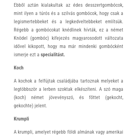
Ebből aztán kialakultak az édes desszertgombócok,
mint ilyen a túrós és a szilvás gombócok, hogy csak a
legismertebbeket és a legkedveltebbeket említsük.
Régebb a gombócokat knédlinek hívták, ez a német
Knödel (gombóc) kifejezés magyarosodott változata
idővel kikopott, hogy ma már mindenki gombócként
ismerje ezt a
specialitást.
Koch
A kochok a felfújtak családjába tartoznak melyeket a
legtöbbször a lerben szoktak elkészíteni. A szó maga
(koch) német jövevényszó, és főttet (gekocht,
gekochte) jelent.
Krumpli
A krumpli, amelyet régebb földi almának vagy amerikai