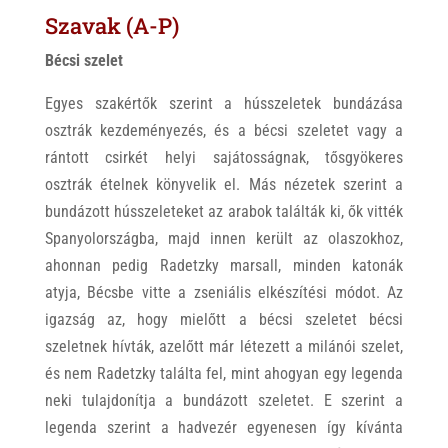
Szavak (A-P)
Bécsi szelet
Egyes szakértők szerint a hússzeletek bundázása
osztrák kezdeményezés, és a bécsi szeletet vagy a
rántott csirkét helyi sajátosságnak, tősgyökeres
osztrák ételnek könyvelik el. Más nézetek szerint a
bundázott hússzeleteket az arabok találták ki, ők vitték
Spanyolországba, majd innen került az olaszokhoz,
ahonnan pedig Radetzky marsall, minden katonák
atyja, Bécsbe vitte a zseniális elkészítési módot. Az
igazság az, hogy mielőtt a bécsi szeletet bécsi
szeletnek hívták, azelőtt már létezett a milánói szelet,
és nem Radetzky találta fel, mint ahogyan egy legenda
neki tulajdonítja a bundázott szeletet. E szerint a
legenda szerint a hadvezér egyenesen így kívánta