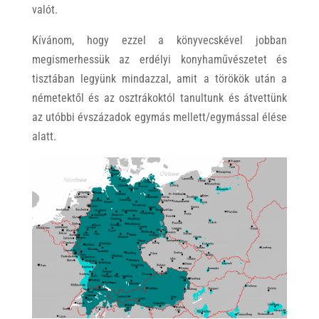
valót.
Kívánom, hogy ezzel a könyvecskével jobban
megismerhessük az erdélyi konyhaművészetet és
tisztában legyünk mindazzal, amit a törökök után a
németektől és az osztrákoktól tanultunk és átvettünk
az utóbbi évszázadok egymás mellett/egymással élése
alatt.