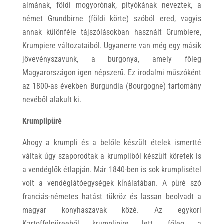
almának, földi mogyorónak, pityókának neveztek, a
német Grundbirne (földi körte) szóból ered, vagyis
annak különféle tájszólásokban használt Grumbiere,
Krumpiere változataiból. Ugyanerre van még egy másik
jövevényszavunk, a burgonya, amely főleg
Magyarországon igen népszerű. Ez irodalmi műszóként
az 1800-as években Burgundia (Bourgogne) tartomány
nevéből alakult ki.
Krumplipüré
Ahogy a krumpli és a belőle készült ételek ismertté
váltak úgy szaporodtak a krumpliból készült köretek is
a vendéglők étlapján. Már 1840-ben is sok krumplisétel
volt a vendéglátóegységek kínálatában. A püré szó
franciás-németes hatást tükröz és lassan beolvadt a
magyar konyhaszavak közé. Az egykori
Kartoffelpüreeből krumplipire lett, főleg a