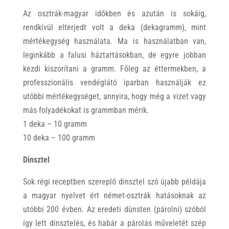
Az osztrák-magyar időkben és azután is sokáig,
rendkívül elterjedt volt a deka (dekagramm), mint
mértékegység használata. Ma is használatban van,
leginkább a falusi háztartásokban, de egyre jobban
kezdi kiszorítani a gramm. Főleg az éttermekben, a
professzionális vendéglátó iparban használják ez
utóbbi mértékegységet, annyira, hogy még a vizet vagy
más folyadékokat is grammban mérik.
1 deka – 10 gramm
10 deka – 100 gramm
Dinsztel
Sok régi receptben szereplő dinsztel szó újabb példája
a magyar nyelvet ért német-osztrák hatásoknak az
utóbbi 200 évben. Az eredeti dünsten (párolni) szóból
így lett dinsztelés, és habár a párolás műveletét szép