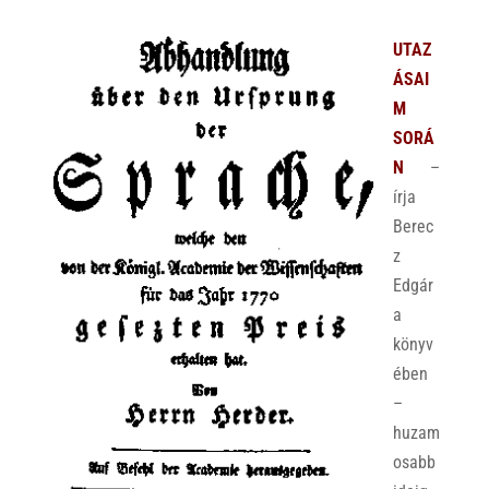
UTAZ
ÁSAI
M
SORÁ
N
–
írja
Berec
z
Edgár
a
könyv
ében
–
huzam
osabb