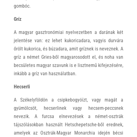
gombóc.
Gríz
A magyar gasztronómiai nyelvezetben a darának két
jelentése van: ez lehet kukoricadara, vagyis durvára
őrölt kukorica, és búzadara, amit gríznek is neveznek. A
gríz a német Gries-ből magyarosodott el, és noha van
becsületes magyar szavunk is e lisztnemű kifejezésére,
inkább a gríz van használatban.
Hecserli
A Székelyföldön a csipkebogyóízt, vagy magát a
gyümölcsöt, hecserlinek vagy hecsem-peccsnek
nevezik. A furcsa elnevezések a német-osztrák
tájszólásokban használt Hetschepetsche-ből erednek,
amelyek az Osztrák-Magyar Monarchia idején bécsi