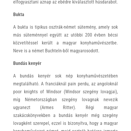
elfogyasztani aznap az ebédre kiválasztott húsdarabot.
Bukta
A bukta is tipikus osztrák-német sütemény, amely sok
más süteménnyel együtt az utóbbi 200 évben bécsi
közvetítéssel került a magyar konyhaművészetbe.
Neve is a német Buchteln-ből magyarosodott.
Bundás kenyér
A bundás kenyér sok nép konyhaművészetében
megtalálható. A franciáknál pain perdu, az angoloknál
poor knights of Windsor (Windsor szegény lovagjai),
míg Németországban szegény lovagnak nevezik
ugyanezt (Armes Ritter). Régi magyar
szakácskönyvekben a bundás kenyér még szegény
lovagként szerepel, ezzel is bizonyítva, hogy a magyar