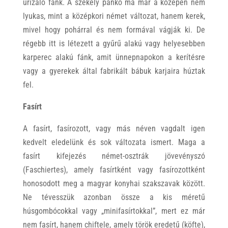
urizáló fánk. A székely pánkó ma már a közepén nem
lyukas, mint a középkori német változat, hanem kerek,
mivel hogy pohárral és nem formával vágják ki. De
régebb itt is létezett a gyűrű alakú vagy helyesebben
karperec alakú fánk, amit ünnepnapokon a kerítésre
vagy a gyerekek által fabrikált bábuk karjaira húztak
fel.
Fasírt
A fasírt, fasírozott, vagy más néven vagdalt igen
kedvelt eledelünk és sok változata ismert. Maga a
fasírt kifejezés német-osztrák jövevényszó
(Faschiertes), amely fasírtként vagy fasírozottként
honosodott meg a magyar konyhai szakszavak között.
Ne tévesszük azonban össze a kis méretű
húsgombócokkal vagy „minifasírtokkal”, mert ez már
nem fasírt, hanem chiftele, amely török eredetű (köfte),