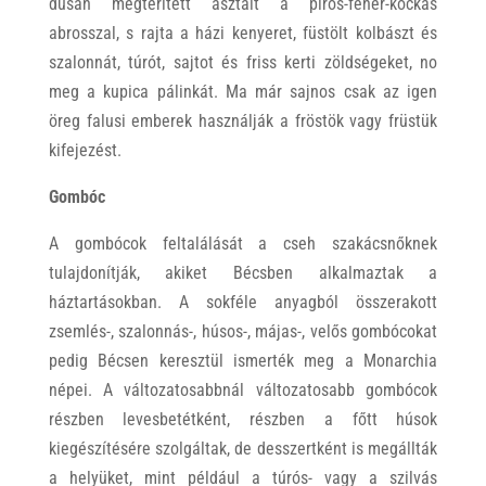
dúsan megterített asztalt a piros-fehér-kockás
abrosszal, s rajta a házi kenyeret, füstölt kolbászt és
szalonnát, túrót, sajtot és friss kerti zöldségeket, no
meg a kupica pálinkát. Ma már sajnos csak az igen
öreg falusi emberek használják a fröstök vagy früstük
kifejezést.
Gombóc
A gombócok feltalálását a cseh szakácsnőknek
tulajdonítják, akiket Bécsben alkalmaztak a
háztartásokban. A sokféle anyagból összerakott
zsemlés-, szalonnás-, húsos-, májas-, velős gombócokat
pedig Bécsen keresztül ismerték meg a Monarchia
népei. A változatosabbnál változatosabb gombócok
részben levesbetétként, részben a főtt húsok
kiegészítésére szolgáltak, de desszertként is megállták
a helyüket, mint például a túrós- vagy a szilvás