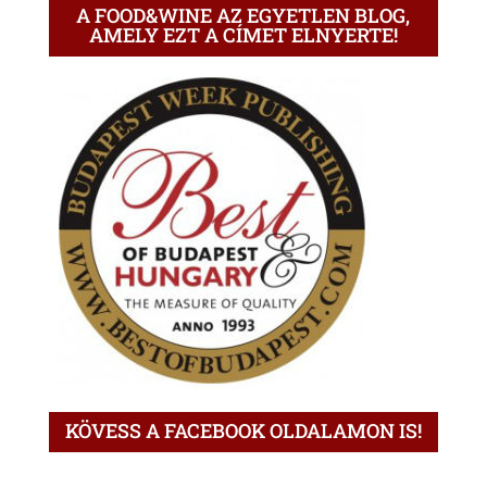
A FOOD&WINE AZ EGYETLEN BLOG,
AMELY EZT A CÍMET ELNYERTE!
KÖVESS A FACEBOOK OLDALAMON IS!