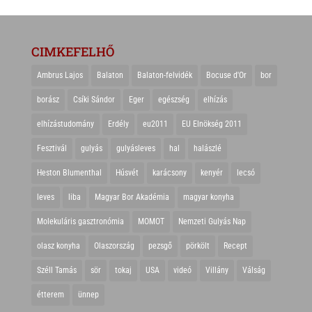
CIMKEFELHŐ
Ambrus Lajos
Balaton
Balaton-felvidék
Bocuse d'Or
bor
borász
Csíki Sándor
Eger
egészség
elhízás
elhízástudomány
Erdély
eu2011
EU Elnökség 2011
Fesztivál
gulyás
gulyásleves
hal
halászlé
Heston Blumenthal
Húsvét
karácsony
kenyér
lecsó
leves
liba
Magyar Bor Akadémia
magyar konyha
Molekuláris gasztronómia
MOMOT
Nemzeti Gulyás Nap
olasz konyha
Olaszország
pezsgő
pörkölt
Recept
Széll Tamás
sör
tokaj
USA
videó
Villány
Válság
étterem
ünnep