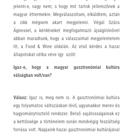
jelenti-e, vagy nem; s hogy mit tartok jellemzőnek a
magyar éttermekre. Megválaszoltam, elküldtem, aztán
a cikk mégsem akart megjelenni. Végül Szűcs
Ágnessel, a kérdéseket megfogalmazó újságírónővel
abban maradtunk, hogy a válaszaimat megjelentetem
itt, a Food & Wine oldalán. Az első kérdés a hazai
állapotokat célba véve így szólt:
Igaz-e, hogy a magyar gasztronómiai kultúra
válságban volt/van?
Válasz:
Igaz is, meg nem is. A gasztronómiai kultúra
egy folyamatos változásban lévő, ugyanakkor merev és
hagyománytisztelő rendszer. Belső sajátosságainak ez
a kettőssége a történelem során mindvégig feszültség
forrása volt. Napjaink hazai gasztronómiai kultúrájával