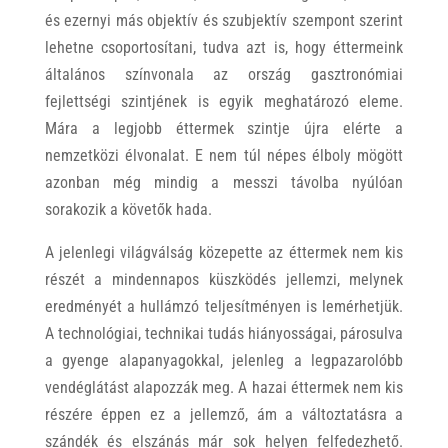
és ezernyi más objektív és szubjektív szempont szerint
lehetne csoportosítani, tudva azt is, hogy éttermeink
általános színvonala az ország gasztronómiai
fejlettségi szintjének is egyik meghatározó eleme.
Mára a legjobb éttermek szintje újra elérte a
nemzetközi élvonalat. E nem túl népes élboly mögött
azonban még mindig a messzi távolba nyúlóan
sorakozik a követők hada.
A jelenlegi világválság közepette az éttermek nem kis
részét a mindennapos küszködés jellemzi, melynek
eredményét a hullámzó teljesítményen is lemérhetjük.
A technológiai, technikai tudás hiányosságai, párosulva
a gyenge alapanyagokkal, jelenleg a legpazarolóbb
vendéglátást alapozzák meg. A hazai éttermek nem kis
részére éppen ez a jellemző, ám a változtatásra a
szándék és elszánás már sok helyen felfedezhető.