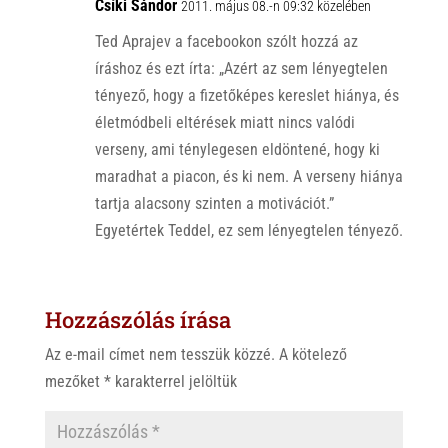
p
o
Csíki Sándor
2011. május 08.-n 09:32 közelében
p
k
Ted Aprajev a facebookon szólt hozzá az
íráshoz és ezt írta: „Azért az sem lényegtelen
tényező, hogy a fizetőképes kereslet hiánya, és
életmódbeli eltérések miatt nincs valódi
verseny, ami ténylegesen eldöntené, hogy ki
maradhat a piacon, és ki nem. A verseny hiánya
tartja alacsony szinten a motivációt.”
Egyetértek Teddel, ez sem lényegtelen tényező.
Hozzászólás írása
Az e-mail címet nem tesszük közzé.
A kötelező
mezőket
*
karakterrel jelöltük