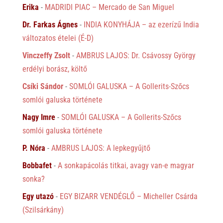
Erika
-
MADRIDI PIAC – Mercado de San Miguel
Dr. Farkas Ágnes
-
INDIA KONYHÁJA – az ezerízű India
változatos ételei (É-D)
Vinczeffy Zsolt
-
AMBRUS LAJOS: Dr. Csávossy György
erdélyi borász, költő
Csíki Sándor
-
SOMLÓI GALUSKA – A Gollerits-Szőcs
somlói galuska története
Nagy Imre
-
SOMLÓI GALUSKA – A Gollerits-Szőcs
somlói galuska története
P. Nóra
-
AMBRUS LAJOS: A lepkegyűjtő
Bobbafet
-
A sonkapácolás titkai, avagy van-e magyar
sonka?
Egy utazó
-
EGY BIZARR VENDÉGLŐ – Micheller Csárda
(Szilsárkány)