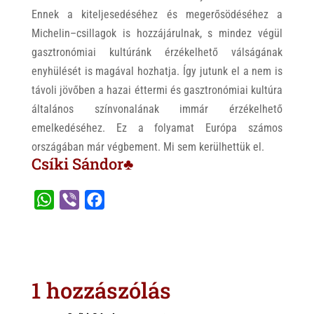
Ennek a kiteljesedéséhez és megerősödéséhez a
Michelin–csillagok is hozzájárulnak, s mindez végül
gasztronómiai kultúránk érzékelhető válságának
enyhülését is magával hozhatja. Így jutunk el a nem is
távoli jövőben a hazai éttermi és gasztronómiai kultúra
általános színvonalának immár érzékelhető
emelkedéséhez. Ez a folyamat Európa számos
országában már végbement. Mi sem kerülhettük el.
Csíki Sándor♣
W
V
F
h
i
a
a
b
c
t
e
e
s
r
b
1 hozzászólás
A
o