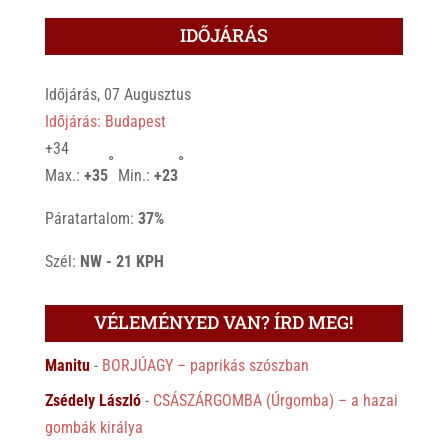
IDŐJÁRÁS
Időjárás, 07 Augusztus
Időjárás: Budapest
+
34
°
°
Max.:
+
35
Min.:
+
23
Páratartalom:
37%
Szél:
NW - 21 KPH
VÉLEMÉNYED VAN? ÍRD MEG!
Manitu
-
BORJÚAGY – paprikás szószban
Zsédely László
-
CSÁSZÁRGOMBA (Úrgomba) – a hazai
gombák királya