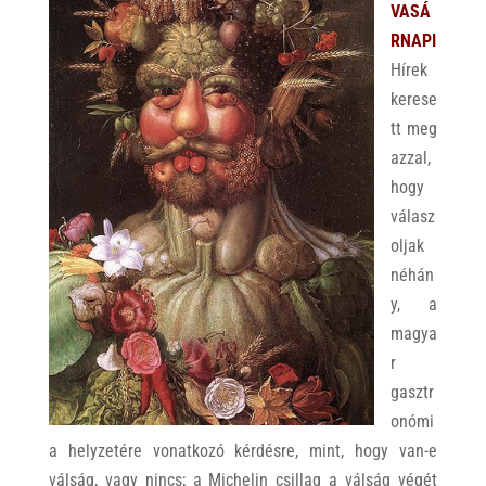
VASÁ
RNAPI
Hírek
kerese
tt meg
azzal,
hogy
válasz
oljak
néhán
y, a
magya
r
gasztr
onómi
a helyzetére vonatkozó kérdésre, mint, hogy van-e
válság, vagy nincs; a Michelin csillag a válság végét