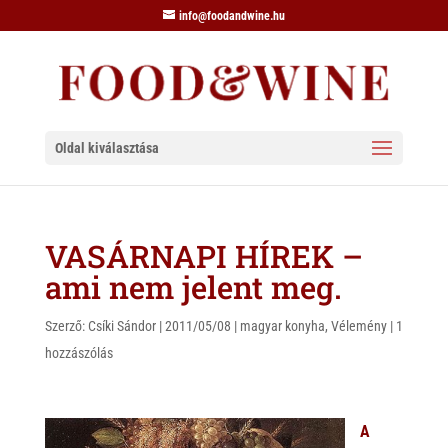
info@foodandwine.hu
Oldal kiválasztása
VASÁRNAPI HÍREK –
ami nem jelent meg.
Szerző:
Csíki Sándor
|
2011/05/08
|
magyar konyha
,
Vélemény
|
1
hozzászólás
A