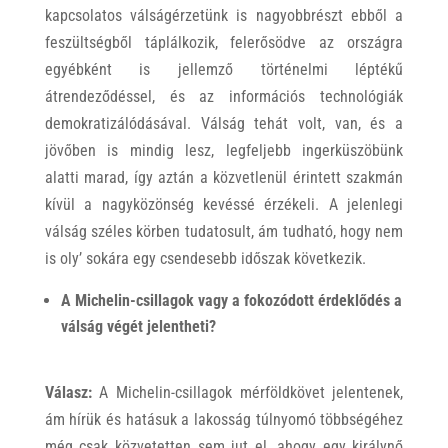
kapcsolatos válságérzetünk is nagyobbrészt ebből a
feszültségből táplálkozik, felerősödve az országra
egyébként is jellemző történelmi léptékű
átrendeződéssel, és az információs technológiák
demokratizálódásával. Válság tehát volt, van, és a
jövőben is mindig lesz, legfeljebb ingerküszöbünk
alatti marad, így aztán a közvetlenül érintett szakmán
kívül a nagyközönség kevéssé érzékeli. A jelenlegi
válság széles körben tudatosult, ám tudható, hogy nem
is oly’ sokára egy csendesebb időszak következik.
A Michelin-csillagok vagy a fokozódott érdeklődés a
válság végét jelentheti?
Válasz:
A Michelin-csillagok mérföldkövet jelentenek,
ám hírük és hatásuk a lakosság túlnyomó többségéhez
még csak közvetetten sem jut el, ahogy egy királynő