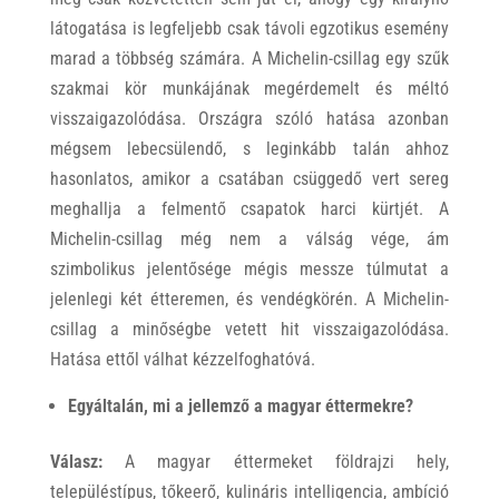
látogatása is legfeljebb csak távoli egzotikus esemény
marad a többség számára. A Michelin-csillag egy szűk
szakmai kör munkájának megérdemelt és méltó
visszaigazolódása. Országra szóló hatása azonban
mégsem lebecsülendő, s leginkább talán ahhoz
hasonlatos, amikor a csatában csüggedő vert sereg
meghallja a felmentő csapatok harci kürtjét. A
Michelin-csillag még nem a válság vége, ám
szimbolikus jelentősége mégis messze túlmutat a
jelenlegi két étteremen, és vendégkörén. A Michelin-
csillag a minőségbe vetett hit visszaigazolódása.
Hatása ettől válhat kézzelfoghatóvá.
Egyáltalán, mi a jellemző a magyar éttermekre?
Válasz:
A magyar éttermeket földrajzi hely,
településtípus, tőkeerő, kulináris intelligencia, ambíció