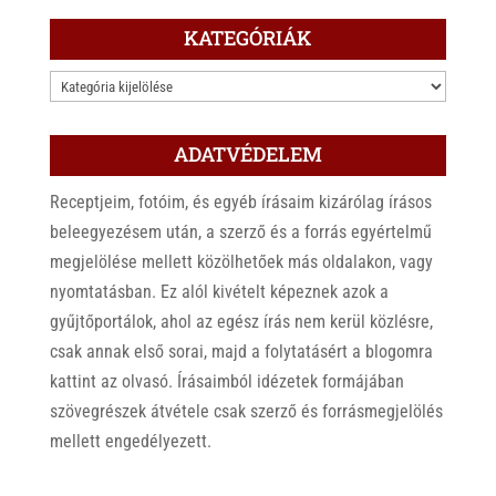
KATEGÓRIÁK
KATEGÓRIÁK
ADATVÉDELEM
Receptjeim, fotóim, és egyéb írásaim kizárólag írásos
beleegyezésem után, a szerző és a forrás egyértelmű
megjelölése mellett közölhetőek más oldalakon, vagy
nyomtatásban. Ez alól kivételt képeznek azok a
gyűjtőportálok, ahol az egész írás nem kerül közlésre,
csak annak első sorai, majd a folytatásért a blogomra
kattint az olvasó. Írásaimból idézetek formájában
szövegrészek átvétele csak szerző és forrásmegjelölés
mellett engedélyezett.