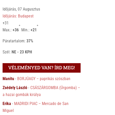
Időjárás, 07 Augusztus
Időjárás: Budapest
+
31
°
°
Max.:
+
36
Min.:
+
21
Páratartalom:
37%
Szél:
NE - 23 KPH
VÉLEMÉNYED VAN? ÍRD MEG!
Manitu
-
BORJÚAGY – paprikás szószban
Zsédely László
-
CSÁSZÁRGOMBA (Úrgomba) –
a hazai gombák királya
Erika
-
MADRIDI PIAC – Mercado de San
Miguel