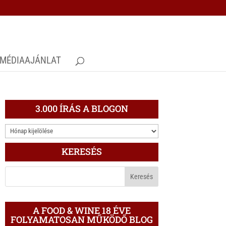
MÉDIAAJÁNLAT
3.000 ÍRÁS A BLOGON
3.000
ÍRÁS
KERESÉS
A
BLOGON
A FOOD & WINE 18 ÉVE
FOLYAMATOSAN MŰKÖDŐ BLOG