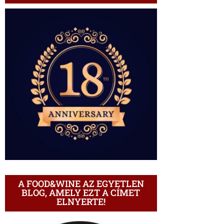
A FOOD&WINE AZ EGYETLEN
BLOG, AMELY EZT A CÍMET
ELNYERTE!