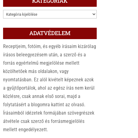
KATEGÓRIÁK
KATEGÓRIÁK
ADATVÉDELEM
Receptjeim, fotóim, és egyéb írásaim kizárólag
írásos beleegyezésem után, a szerző és a
forrás egyértelmű megjelölése mellett
közölhetőek más oldalakon, vagy
nyomtatásban. Ez alól kivételt képeznek azok
a gyűjtőportálok, ahol az egész írás nem kerül
közlésre, csak annak első sorai, majd a
folytatásért a blogomra kattint az olvasó.
Írásaimból idézetek formájában szövegrészek
átvétele csak szerző és forrásmegjelölés
mellett engedélyezett.