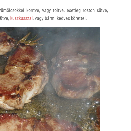
ümölcsökkel körítve, vagy töltve, esetleg roston sütve,
sütve,
kuszkusszal
, vagy bármi kedves körettel.