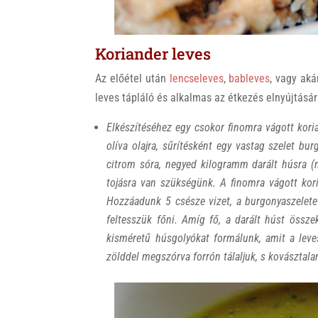
Koriander leves
Az előétel után
lencseleves
,
bableves
, vagy aká
leves tápláló és alkalmas az étkezés elnyújtására
Elkészítéséhez egy csokor finomra vágott kori
olíva olajra, sűrítésként egy vastag szelet bur
citrom sóra, negyed kilogramm darált húsra (m
tojásra van szükségünk. A finomra vágott kori
Hozzáadunk 5 csésze vizet, a burgonyaszelete
feltesszük főni. Amíg fő, a darált húst össze
kisméretű húsgolyókat formálunk, amit a leves
zölddel megszórva forrón tálaljuk, s kovásztala