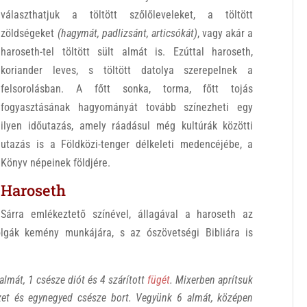
választhatjuk a töltött szőlőleveleket, a töltött
zöldségeket
(hagymát, padlizsánt, articsókát)
, vagy akár a
haroseth-tel töltött sült almát is. Ezúttal haroseth,
koriander leves, s töltött datolya szerepelnek a
felsorolásban. A főtt sonka, torma, főtt tojás
fogyasztásának hagyományát tovább színezheti egy
ilyen időutazás, amely ráadásul még kultúrák közötti
utazás is a Földközi-tenger délkeleti medencéjébe, a
Könyv népeinek földjére.
Haroseth
Sárra emlékeztető színével, állagával a haroseth az
olgák kemény munkájára, s az ószövetségi Bibliára is
almát, 1 csésze diót és 4 szárított
fügét
. Mixerben aprítsuk
zet és egynegyed csésze bort. Vegyünk 6 almát, középen