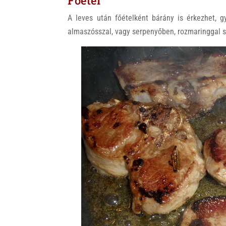
Főétel
A leves után főételként bárány is érkezhet, gy
almaszósszal, vagy serpenyőben, rozmaringgal 