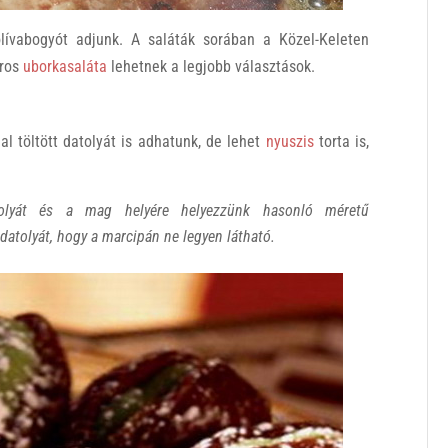
olívabogyót adjunk. A saláták sorában a Közel-Keleten
pros
uborkasaláta
lehetnek a legjobb választások.
l töltött datolyát is adhatunk, de lehet
nyuszis
torta is,
olyát és a mag helyére helyezzünk hasonló méretű
atolyát, hogy a marcipán ne legyen látható.