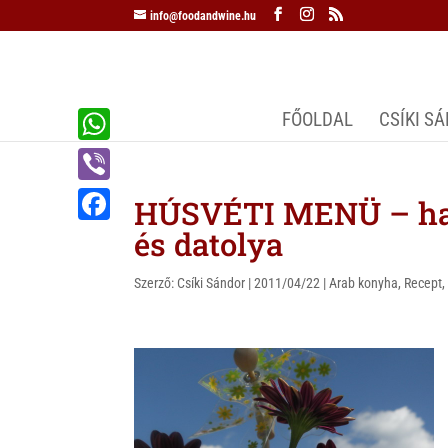
info@foodandwine.hu
FŐOLDAL
CSÍKI S
W
h
V
HÚSVÉTI MENÜ – haro
a
i
és datolya
F
t
b
a
s
Szerző:
Csíki Sándor
|
2011/04/22
|
Arab konyha
,
Recept
e
c
A
r
e
p
b
p
o
o