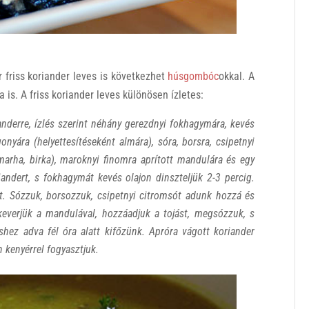
r friss koriander leves is következhet
húsgombóc
okkal. A
 is. A friss koriander leves különösen ízletes:
anderre, ízlés szerint néhány gerezdnyi fokhagymára, kevés
gonyára (helyettesítéseként almára), sóra, borsra, csipetnyi
arha, birka), maroknyi finomra aprított mandulára és egy
andert, s fokhagymát kevés olajon dinszteljük 2-3 percig.
t. Sózzuk, borsozzuk, csipetnyi citromsót adunk hozzá és
keverjük a mandulával, hozzáadjuk a tojást, megsózzuk, s
hez adva fél óra alatt kifőzünk. Apróra vágott koriander
n kenyérrel fogyasztjuk.