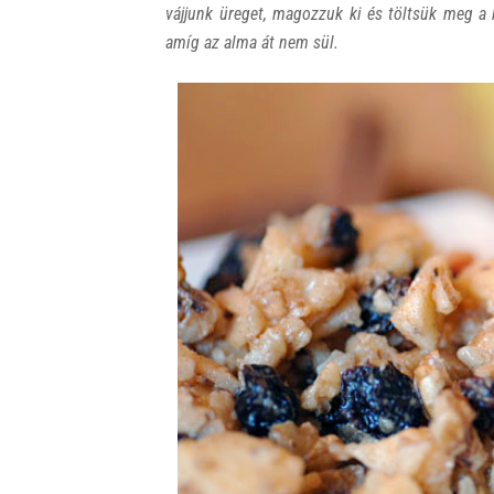
vájjunk üreget, magozzuk ki és töltsük meg a
amíg az alma át nem sül.