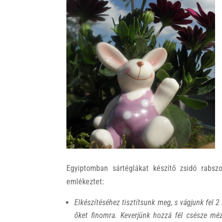
k
Egyiptomban sártéglákat készítő zsidó rabsz
emlékeztet:
Elkészítéséhez tisztítsunk meg, s vágjunk fel 2 
őket finomra. Keverjünk hozzá fél csésze mé