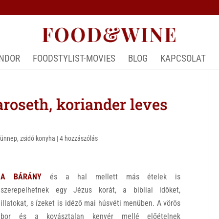
ÁNDOR
FOODSTYLIST-MOVIES
BLOG
KAPCSOLAT
seth, koriander leves
,
ünnep
,
zsidó konyha
|
4 hozzászólás
A BÁRÁNY
és a hal mellett más ételek is
szerepelhetnek egy Jézus korát, a bibliai időket,
illatokat, s ízeket is idéző mai húsvéti menüben. A vörös
bor és a kovásztalan kenyér mellé előételnek