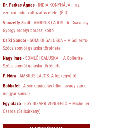
Dr. Farkas Ágnes
-
INDIA KONYHÁJA – az
ezerízű India változatos ételei (É-D)
Vinczeffy Zsolt
-
AMBRUS LAJOS: Dr. Csávossy
György erdélyi borász, költő
Csíki Sándor
-
SOMLÓI GALUSKA – A Gollerits-
Szőcs somlói galuska története
Nagy Imre
-
SOMLÓI GALUSKA – A Gollerits-
Szőcs somlói galuska története
P. Nóra
-
AMBRUS LAJOS: A lepkegyűjtő
Bobbafet
-
A sonkapácolás titkai, avagy van-e
magyar sonka?
Egy utazó
-
EGY BIZARR VENDÉGLŐ – Micheller
Csárda (Szilsárkány)