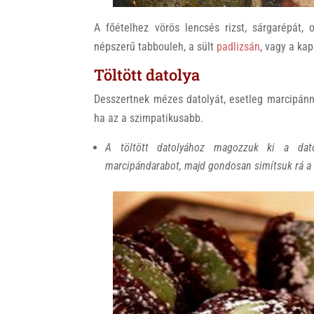
A főételhez vörös lencsés rizst, sárgarépát, 
népszerű tabbouleh, a sült
padlizsán
, vagy a ka
Töltött datolya
Desszertnek mézes datolyát, esetleg marcipánna
ha az a szimpatikusabb.
A töltött datolyához magozzuk ki a dat
marcipándarabot, majd gondosan simítsuk rá a d