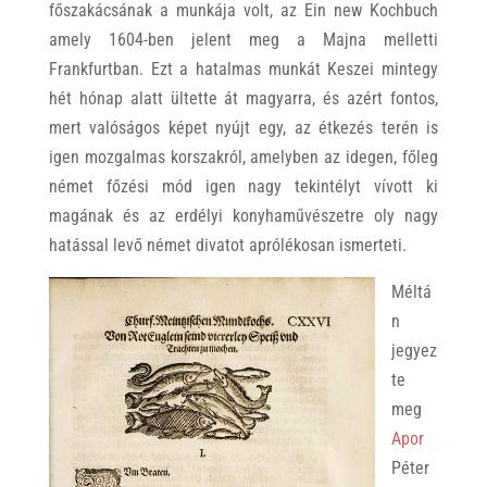
főszakácsának a munkája volt, az Ein new Kochbuch
amely 1604-ben jelent meg a Majna melletti
Frankfurtban. Ezt a hatalmas munkát Keszei mintegy
hét hónap alatt ültette át magyarra, és azért fontos,
mert valóságos képet nyújt egy, az étkezés terén is
igen mozgalmas korszakról, amelyben az idegen, főleg
német főzési mód igen nagy tekintélyt vívott ki
magának és az erdélyi konyhaművészetre oly nagy
hatással levő német divatot aprólékosan ismerteti.
Méltá
n
jegyez
te
meg
Apor
Péter