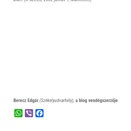
Berecz Edgár
(Székelyudvarhely),
a blog vendégszerzője
W
V
F
h
i
a
a
b
c