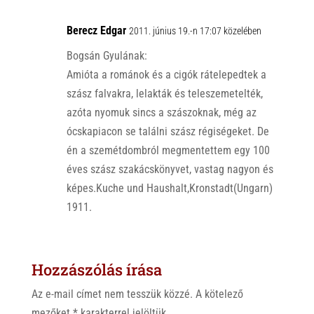
Berecz Edgar
2011. június 19.-n 17:07 közelében
Bogsán Gyulának:
Amióta a románok és a cigók rátelepedtek a
szász falvakra, lelakták és teleszemetelték,
azóta nyomuk sincs a szászoknak, még az
ócskapiacon se találni szász régiségeket. De
én a szemétdombról megmentettem egy 100
éves szász szakácskönyvet, vastag nagyon és
képes.Kuche und Haushalt,Kronstadt(Ungarn)
1911.
Hozzászólás írása
Az e-mail címet nem tesszük közzé.
A kötelező
mezőket
*
karakterrel jelöltük