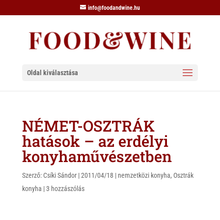
info@foodandwine.hu
Oldal kiválasztása
NÉMET-OSZTRÁK
hatások – az erdélyi
konyhaművészetben
Szerző:
Csíki Sándor
|
2011/04/18
|
nemzetközi konyha
,
Osztrák
konyha
|
3 hozzászólás