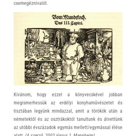
csemegéznivalót.
Kívánom, hogy ezzel a könyvecskével jobban
megismerhessük az erdélyi konyhaművészetet és
tisztában legyünk mindazzal, amit a törökök után a
németektől és az osztrákoktól tanultunk és átvettünk
az utóbbi évszázadok egymás mellett/egymással élése
alatt.
(A szerző, 2002 június 1, Mannheim)