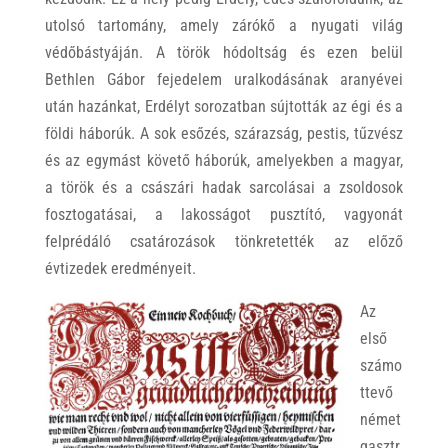
utolsó tartomány, amely zárókő a nyugati világ
védőbástyáján. A török hódoltság és ezen belül
Bethlen Gábor fejedelem uralkodásának aranyévei
után hazánkat, Erdélyt sorozatban sújtották az égi és a
földi háborúk. A sok esőzés, szárazság, pestis, tűzvész
és az egymást követő háborúk, amelyekben a magyar,
a török és a császári hadak sarcolásai a zsoldosok
fosztogatásai, a lakosságot pusztító, vagyonát
felprédáló csatározások tönkretették az előző
évtizedek eredményeit.
Az
első
számo
ttevő
német
gasztr