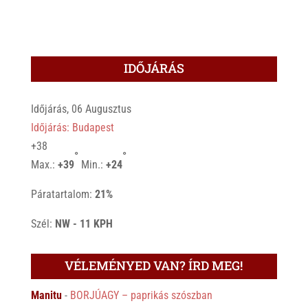
IDŐJÁRÁS
Időjárás, 06 Augusztus
Időjárás: Budapest
+
38
°
°
Max.:
+
39
Min.:
+
24
Páratartalom:
21%
Szél:
NW - 11 KPH
VÉLEMÉNYED VAN? ÍRD MEG!
Manitu
-
BORJÚAGY – paprikás szószban