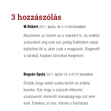
t
e
e
s
r
b
3 hozzászólás
A
o
p
o
W.Róbert
2011. április 18.-n 13:59 közelében
p
k
Köszönem az írásért és a videóért is. Az erdélyi
szászokról alig esik szó, pedig Erdélyben sokat
építettek ők is, akár csak a magyarok. Elegendő
a várakat, hajdani falvaikat megnézni.
Bogsán Gyula
2011. április 19.-n 07:57 közelében
Örülök, hogy ismét szóba került az erdélyi
konyha. Kár, hogy a szászok étkezési
szokásairól, ételeiről manapság egy szó sem
esik. Érdekes, jó írás. Várom a folytatást.