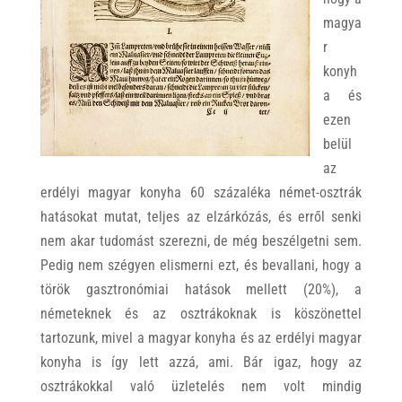
magya
r
konyh
a és
ezen
belül
az
erdélyi magyar konyha 60 százaléka német-osztrák
hatásokat mutat, teljes az elzárkózás, és erről senki
nem akar tudomást szerezni, de még beszélgetni sem.
Pedig nem szégyen elismerni ezt, és bevallani, hogy a
török gasztronómiai hatások mellett (20%), a
németeknek és az osztrákoknak is köszönettel
tartozunk, mivel a magyar konyha és az erdélyi magyar
konyha is így lett azzá, ami. Bár igaz, hogy az
osztrákokkal való üzletelés nem volt mindig