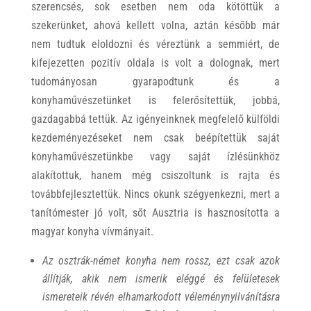
szerencsés, sok esetben nem oda kötöttük a
szekerünket, ahová kellett volna, aztán később már
nem tudtuk eloldozni és véreztünk a semmiért, de
kifejezetten pozitív oldala is volt a dolognak, mert
tudományosan gyarapodtunk és a
konyhaművészetünket is felerősítettük, jobbá,
gazdagabbá tettük. Az igényeinknek megfelelő külföldi
kezdeményezéseket nem csak beépítettük saját
konyhaművészetünkbe vagy saját ízlésünkhöz
alakítottuk, hanem még csiszoltunk is rajta és
továbbfejlesztettük. Nincs okunk szégyenkezni, mert a
tanítómester jó volt, sőt Ausztria is hasznosította a
magyar konyha vívmányait.
Az osztrák-német konyha nem rossz, ezt csak azok
állítják, akik nem ismerik eléggé és felületesek
ismereteik révén elhamarkodott véleménynyilvánításra