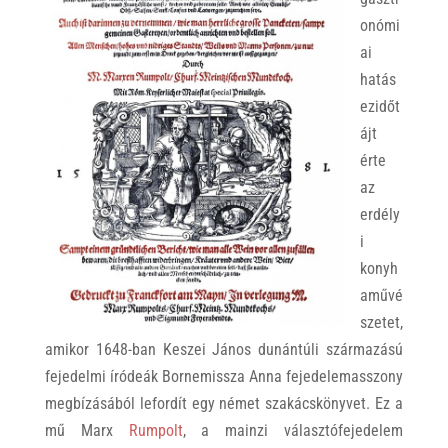
onómi
ai
hatás
ezidőt
ájt
érte
az
erdély
i
konyh
aművé
szetet,
amikor 1648-ban Keszei János dunántúli származású
fejedelmi íródeák Bornemissza Anna fejedelemasszony
megbízásából lefordít egy német szakácskönyvet. Ez a
mű Marx
Rumpolt
, a mainzi választófejedelem