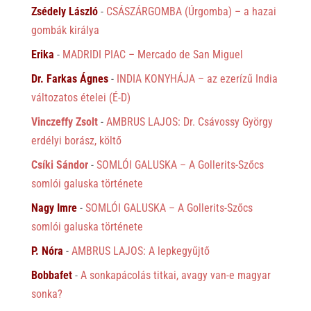
Zsédely László
-
CSÁSZÁRGOMBA (Úrgomba) – a hazai
gombák királya
Erika
-
MADRIDI PIAC – Mercado de San Miguel
Dr. Farkas Ágnes
-
INDIA KONYHÁJA – az ezerízű India
változatos ételei (É-D)
Vinczeffy Zsolt
-
AMBRUS LAJOS: Dr. Csávossy György
erdélyi borász, költő
Csíki Sándor
-
SOMLÓI GALUSKA – A Gollerits-Szőcs
somlói galuska története
Nagy Imre
-
SOMLÓI GALUSKA – A Gollerits-Szőcs
somlói galuska története
P. Nóra
-
AMBRUS LAJOS: A lepkegyűjtő
Bobbafet
-
A sonkapácolás titkai, avagy van-e magyar
sonka?