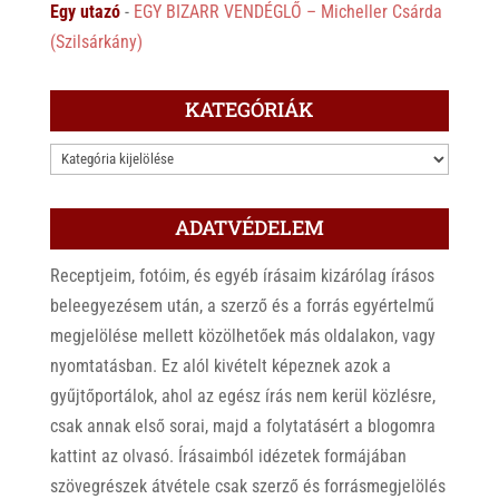
Egy utazó
-
EGY BIZARR VENDÉGLŐ – Micheller Csárda
(Szilsárkány)
KATEGÓRIÁK
KATEGÓRIÁK
ADATVÉDELEM
Receptjeim, fotóim, és egyéb írásaim kizárólag írásos
beleegyezésem után, a szerző és a forrás egyértelmű
megjelölése mellett közölhetőek más oldalakon, vagy
nyomtatásban. Ez alól kivételt képeznek azok a
gyűjtőportálok, ahol az egész írás nem kerül közlésre,
csak annak első sorai, majd a folytatásért a blogomra
kattint az olvasó. Írásaimból idézetek formájában
szövegrészek átvétele csak szerző és forrásmegjelölés