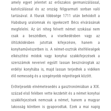
amely egyet jelentet az erőszakos germanizálással,
katolizálással és az ország félgyarmati sorban való
tartásával. A főurak többsége 1711 után behódolt a
Habsburg uralomnak és igyekezett Bécs elvárásának
megfelelni. Az úri réteg felvett német szokásai nem
csak a beszédben, a viselkedésben vagy az
öltözködésben jutottak kifejezésre, hanem a
konyhaművészetben is. A német-osztrák ételféleségek
elkészítési módok vagy konyhai szakkifejezések a
szerszámok neveivel együtt lassan beszivárogtak az
erdélyi konyhába is, majd lassan terjedtek a vidéken
élő nemesség és a szegényebb néprétegek között.
Erőteljesebb elnémetesedés a gasztronómiában a XIX.
század első felében vette kezdetét és a német konyhai
szakkifejezések nemcsak a német, hanem a magyar
lakosság körében is gyaporodtak. Ezek a mai napig