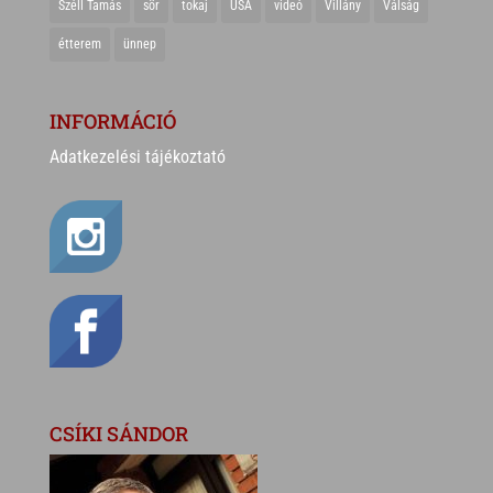
Széll Tamás
sör
tokaj
USA
videó
Villány
Válság
étterem
ünnep
INFORMÁCIÓ
Adatkezelési tájékoztató
CSÍKI SÁNDOR