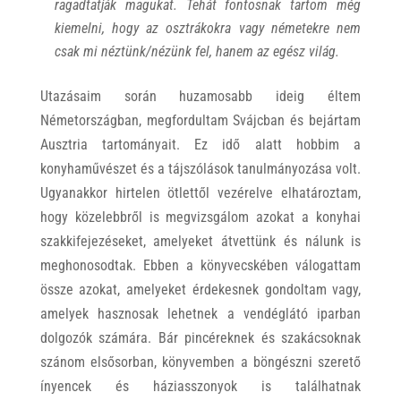
ragadtatják magukat. Tehát fontosnak tartom még
kiemelni, hogy az osztrákokra vagy németekre nem
csak mi néztünk/nézünk fel, hanem az egész világ.
Utazásaim során huzamosabb ideig éltem
Németországban, megfordultam Svájcban és bejártam
Ausztria tartományait. Ez idő alatt hobbim a
konyhaművészet és a tájszólások tanulmányozása volt.
Ugyanakkor hirtelen ötlettől vezérelve elhatároztam,
hogy közelebbről is megvizsgálom azokat a konyhai
szakkifejezéseket, amelyeket átvettünk és nálunk is
meghonosodtak. Ebben a könyvecskében válogattam
össze azokat, amelyeket érdekesnek gondoltam vagy,
amelyek hasznosak lehetnek a vendéglátó iparban
dolgozók számára. Bár pincéreknek és szakácsoknak
szánom elsősorban, könyvemben a böngészni szerető
ínyencek és háziasszonyok is találhatnak