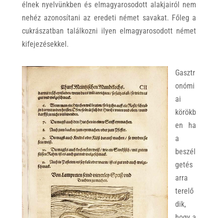
élnek nyelvünkben és elmagyarosodott alakjairól nem
nehéz azonosítani az eredeti német savakat. Főleg a
cukrászatban találkozni ilyen elmagyarosodott német
kifejezésekkel.
Gasztr
onómi
ai
körökb
en ha
a
beszél
getés
arra
terelő
dik,
hogy a