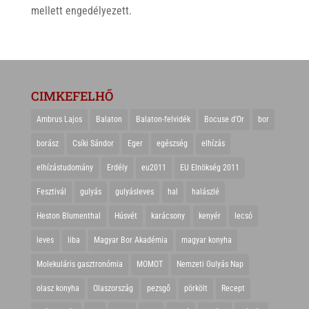
mellett engedélyezett.
CIMKEFELHŐ
Ambrus Lajos
Balaton
Balaton-felvidék
Bocuse d'Or
bor
borász
Csíki Sándor
Eger
egészség
elhízás
elhízástudomány
Erdély
eu2011
EU Elnökség 2011
Fesztivál
gulyás
gulyásleves
hal
halászlé
Heston Blumenthal
Húsvét
karácsony
kenyér
lecsó
leves
liba
Magyar Bor Akadémia
magyar konyha
Molekuláris gasztronómia
MOMOT
Nemzeti Gulyás Nap
olasz konyha
Olaszország
pezsgő
pörkölt
Recept