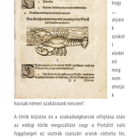
hogy
„…
atyáin
k
szokot
t
eledel
eit
meg
nem
ehetjü
k
hacsak német szakácsunk nincsen”.
A török kiűzése és a szabadságharcok elfojtása után
az eddigi török megszállást vagy a Portától való
függőséget az osztrák császári uralok váltotta fel,