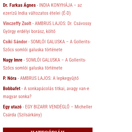
Dr. Farkas Ágnes
-
INDIA KONYHÁJA – az
ezerízű India változatos ételei (É-D)
Vinczeffy Zsolt
-
AMBRUS LAJOS: Dr. Csávossy
György erdélyi borász, költő
Csíki Sándor
-
SOMLÓI GALUSKA – A Gollerits-
Szőcs somlói galuska története
Nagy Imre
-
SOMLÓI GALUSKA – A Gollerits-
Szőcs somlói galuska története
P. Nóra
-
AMBRUS LAJOS: A lepkegyűjtő
Bobbafet
-
A sonkapácolás titkai, avagy van-e
magyar sonka?
Egy utazó
-
EGY BIZARR VENDÉGLŐ – Micheller
Csárda (Szilsárkány)