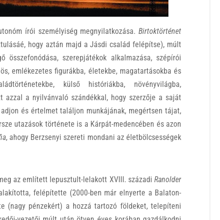
autonóm írói személyiség megnyilatkozása.
Birtoktörténet
ulásáé, hogy aztán majd a Jásdi család felépítse), múlt
ő összefonódása, szerepjátékok alkalmazása, szépírói
nös, emlékezetes figurákba, életekbe, magatartásokba és
ádtörténetekbe, külső históriákba, növényvilágba,
 azzal a nyilvánvaló szándékkal, hogy szerzője a saját
adjon és értelmet találjon munkájának, megértsen tájat,
persze utazások története is a Kárpát-medencében és azon
fia
, ahogy Berzsenyi szereti mondani az életbölcsességek
eg az említett lepusztult-lelakott XVIII. századi
Ranolder
alakította, felépítette (2000-ben már elnyerte a Balaton-
te (nagy pénzekért) a hozzá tartozó földeket, telepíteni
skedői-vezetői múlt után ötven éves korában gazdálkodni