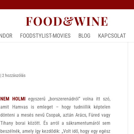
ÁNDOR
FOODSTYLIST-MOVIES
BLOG
KAPCSOLAT
|
2 hozzászólás
NEM HOLMI
egyszerű „borszerenádról” volna itt szó,
amit Hamvas is emleget – hogy tudniillik képtelen
dönteni a mesés nevű Csopak, aztán Arács, Füred vagy
Tihany borai között. És arról a sákramentumáról sem
beszélnék, amely így kezdődik: „Volt idő, hogy egy egész