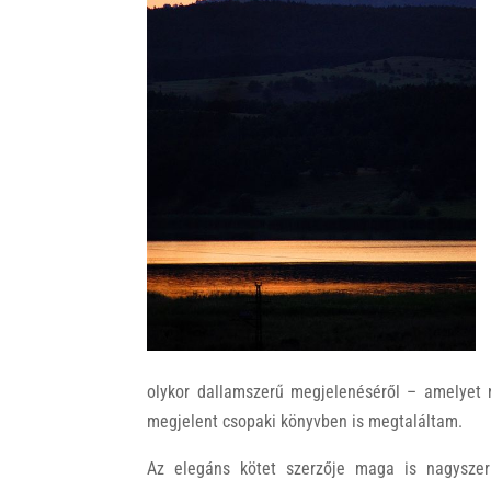
k
olykor dallamszerű megjelenéséről – amelyet 
megjelent csopaki könyvben is megtaláltam.
Az elegáns kötet szerzője maga is nagysze