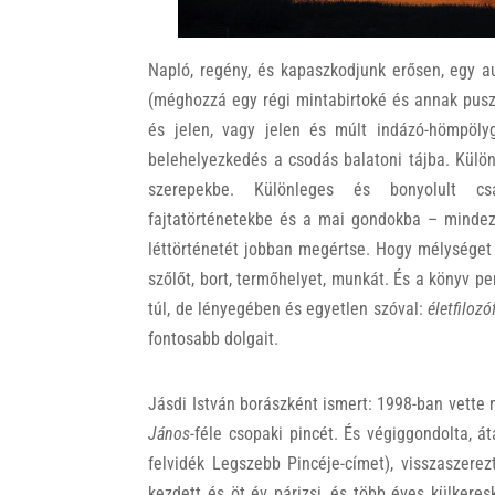
Napló, regény, és kapaszkodjunk erősen, egy 
(méghozzá egy régi mintabirtoké és annak puszt
és jelen, vagy jelen és múlt indázó-hömpölyg
belehelyezkedés a csodás balatoni tájba. Külö
szerepekbe. Különleges és bonyolult csal
fajtatörténetekbe és a mai gondokba – mindezt
léttörténetét jobban megértse. Hogy mélységet 
szőlőt, bort, termőhelyet, munkát. És a könyv 
túl, de lényegében és egyetlen szóval:
életfilozó
fontosabb dolgait.
Jásdi István borászként ismert: 1998-ban vette m
János
-féle csopaki pincét. És végiggondolta, át
felvidék Legszebb Pincéje-címet), visszaszerez
kezdett és öt év párizsi, és több éves külkere