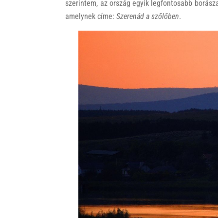
szerintem, az ország egyik legfontosabb borász
amelynek címe:
Szerenád a szőlőben
.