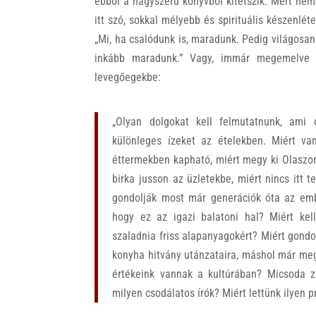
ebből a nagyszerű könyvből kitetszik. Mert nem
itt szó, sokkal mélyebb és spirituális készenlét
„Mi, ha csalódunk is, maradunk. Pedig világosan 
inkább maradunk.” Vagy, immár megemelve a 
levegőegekbe:
„Olyan dolgokat kell felmutatnunk, ami
különleges ízeket az ételekben. Miért va
éttermekben kapható, miért megy ki Olaszor
birka jusson az üzletekbe, miért nincs itt 
gondolják most már generációk óta az embe
hogy ez az igazi balatoni hal? Miért ke
szaladnia friss alapanyagokért? Miért gondolj
konyha hitvány utánzataira, máshol már meg
értékeink vannak a kultúrában? Micsoda 
milyen csodálatos írók? Miért lettünk ilyen p