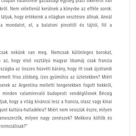
 csupán valamiféle gazdasági egység piaci sikeréről van
ekről. Nem véletlenül kerülnek a könyvbe az efféle sorok:
látjuk, hogy értékeink a világban vesztésre állnak. Annál
mondatot, el, a balatoni pincétől és tájtól, föl a
 csak nekünk van meg. Nemcsak különleges borokat,
n az, hogy első osztályú magyar libamáj csak francia
szágba az összes húsvéti bárány, hogy itt csak újzélandi
termett friss zöldség, ízes gyümölcs az üzletekben? Miért
rek az Argentína melletti tengerekben fogott hekkről,
ll minden valamirevaló budapesti vendéglősnek Bécsig
uk, hogy a világ kíváncsi lesz a francia, olasz vagy kínai
unt kultúra-hulladékra? Miért nem vesszük észre, milyen
zeneszerzők, milyen nagy zenészek? Mekkora költők és
rovinciálisak?”