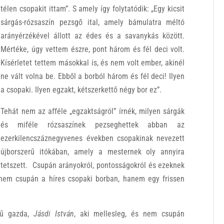
télen csopakit ittam”. S amely így folytatódik: „Egy kicsit
sárgás-rózsaszín pezsgő ital, amely bámulatra méltó
arányérzékével állott az édes és a savanykás között.
Mértéke, úgy vettem észre, pont három és fél deci volt.
Kísérletet tettem másokkal is, és nem volt ember, akinél
ne vált volna be. Ebből a borból három és fél deci! Ilyen
a csopaki. Ilyen egzakt, kétszerkettő négy bor ez”.
Tehát nem az afféle „egzaktságról” írnék, milyen sárgák
és miféle rózsaszínek pezseghettek abban az
ezerkilencszáznegyvenes években csopakinak nevezett
újborszerű itókában, amely a mesternek oly annyira
tetszett. Csupán arányokról, pontosságokról és ezeknek
nem csupán a híres csopaki borban, hanem egy frissen
rű gazda,
Jásdi István
, aki mellesleg, és nem csupán