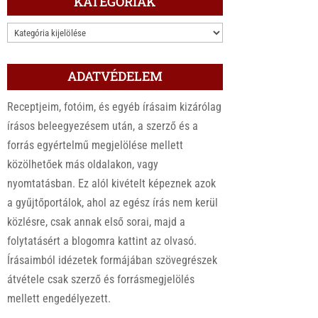
KATEGÓRIÁK
KATEGÓRIÁK
ADATVÉDELEM
Receptjeim, fotóim, és egyéb írásaim kizárólag
írásos beleegyezésem után, a szerző és a
forrás egyértelmű megjelölése mellett
közölhetőek más oldalakon, vagy
nyomtatásban. Ez alól kivételt képeznek azok
a gyűjtőportálok, ahol az egész írás nem kerül
közlésre, csak annak első sorai, majd a
folytatásért a blogomra kattint az olvasó.
Írásaimból idézetek formájában szövegrészek
átvétele csak szerző és forrásmegjelölés
mellett engedélyezett.