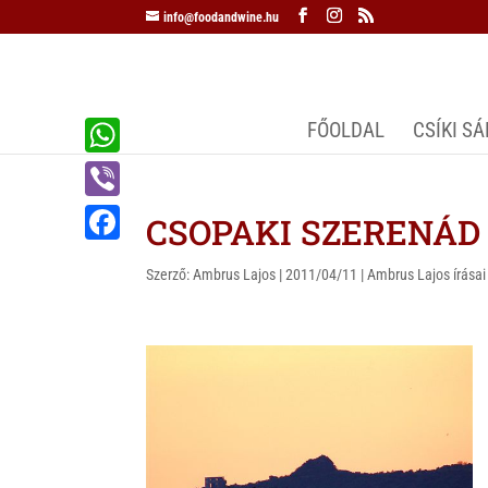
info@foodandwine.hu
FŐOLDAL
CSÍKI S
W
h
V
CSOPAKI SZERENÁD
a
i
F
t
Szerző:
Ambrus Lajos
|
2011/04/11
|
Ambrus Lajos írásai
b
a
s
e
c
A
r
e
p
b
p
o
o