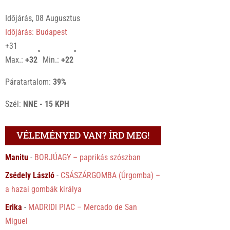
Időjárás, 08 Augusztus
Időjárás: Budapest
+
31
°
°
Max.:
+
32
Min.:
+
22
Páratartalom:
39%
Szél:
NNE - 15 KPH
VÉLEMÉNYED VAN? ÍRD MEG!
Manitu
-
BORJÚAGY – paprikás szószban
Zsédely László
-
CSÁSZÁRGOMBA (Úrgomba) –
a hazai gombák királya
Erika
-
MADRIDI PIAC – Mercado de San
Miguel