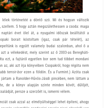
lélek történetéé a döntő szó. Mi és hogyan változik
at, szellem. S hogy aztán megszülethessen a csoda: maga
naptári évet ölel át, a nyugalmi időszak beálltától a
opaki borait kóstoltam (igaz, csak pár tételét), az
erepeltünk is együtt valamely budai szalonban, ahol ő a
 azt a vélekedést, mely szerint az ő 2003-as Beregháti-
ndta ezt, a fajtáról egyetlen bor sem tud többet mondani
n az, aki azt írja könyvében Csopakról, hogy régóta nem
asabb
terroir-bor
ezen a földön. És a Furmint.) Azóta csak
 jártam a Ranolder-Hűvös-Jásdi pincében, nem láttam a
e, de a könyv alapján szinte minden kövét, dűlőjét,
családját, persze a szerzőét is, ismerni vélem.
nciát csak azzal az elmélyültséggel lehet építeni, ahogy