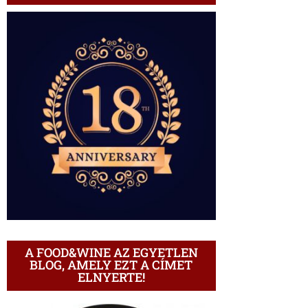
A FOOD&WINE AZ EGYETLEN
BLOG, AMELY EZT A CÍMET
ELNYERTE!