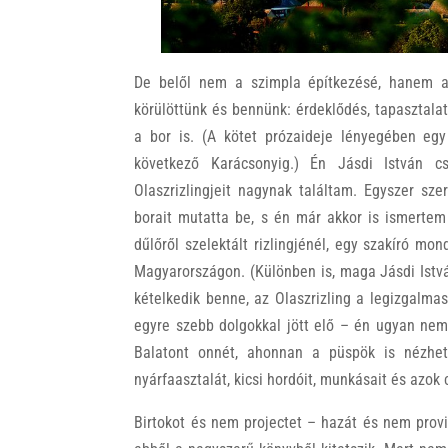
De belől nem a szimpla építkezésé, hanem a 
körülöttünk és bennünk: érdeklődés, tapasztal
a bor is. (A kötet prózaideje lényegében egy 
következő Karácsonyig.) Én Jásdi István cs
Olaszrizlingjeit nagynak találtam. Egyszer sz
borait mutatta be, s én már akkor is ismertem
dűlőről szelektált rizlingjénél, egy szakíró mo
Magyarországon. (Különben is, maga Jásdi Istvá
kételkedik benne, az Olaszrizling a legizgalm
egyre szebb dolgokkal jött elő – én ugyan nem
Balatont onnét, ahonnan a püspök is nézhett
nyárfaasztalát, kicsi hordóit, munkásait és azok 
Birtokot és nem projectet – hazát és nem provi