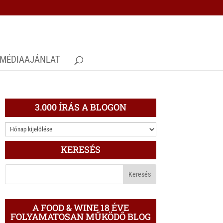
MÉDIAAJÁNLAT
3.000 ÍRÁS A BLOGON
3.000
ÍRÁS
KERESÉS
A
BLOGON
A FOOD & WINE 18 ÉVE
FOLYAMATOSAN MŰKÖDŐ BLOG