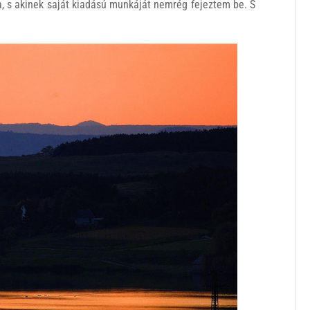
a, s akinek saját kiadású munkáját nemrég fejeztem be. S