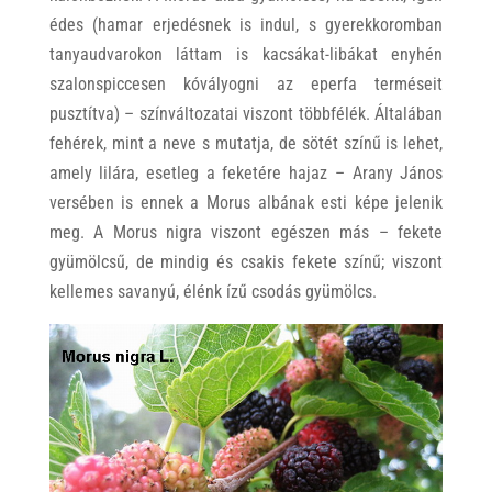
édes (hamar erjedésnek is indul, s gyerekkoromban
tanyaudvarokon láttam is kacsákat-libákat enyhén
szalonspiccesen kóvályogni az eperfa terméseit
pusztítva) – színváltozatai viszont többfélék. Általában
fehérek, mint a neve s mutatja, de sötét színű is lehet,
amely lilára, esetleg a feketére hajaz – Arany János
versében is ennek a Morus albának esti képe jelenik
meg. A Morus nigra viszont egészen más – fekete
gyümölcsű, de mindig és csakis fekete színű; viszont
kellemes savanyú, élénk ízű csodás gyümölcs.