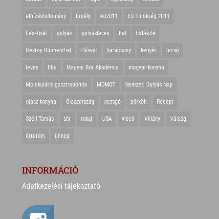
elhízástudomány
Erdély
eu2011
EU Elnökség 2011
Fesztivál
gulyás
gulyásleves
hal
halászlé
Heston Blumenthal
Húsvét
karácsony
kenyér
lecsó
leves
liba
Magyar Bor Akadémia
magyar konyha
Molekuláris gasztronómia
MOMOT
Nemzeti Gulyás Nap
olasz konyha
Olaszország
pezsgő
pörkölt
Recept
Széll Tamás
sör
tokaj
USA
videó
Villány
Válság
étterem
ünnep
INFORMÁCIÓ
Adatkezelési tájékoztató