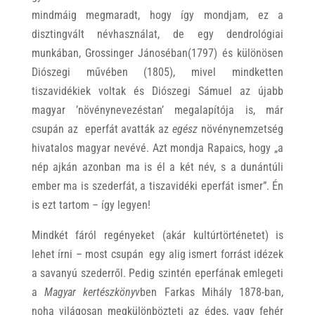
mindmáig megmaradt, hogy így mondjam, ez a
disztingvált névhasználat, de egy dendrológiai
munkában, Grossinger Jánoséban(1797) és különösen
Diószegi művében (1805), mivel mindketten
tiszavidékiek voltak és Diószegi Sámuel az újabb
magyar ’növénynevezéstan’ megalapítója is, már
csupán az eperfát avatták az
egész
növénynemzetség
hivatalos magyar nevévé. Azt mondja Rapaics, hogy „a
nép ajkán azonban ma is él a két név, s a dunántúli
ember ma is szederfát, a tiszavidéki eperfát ismer”. Én
is ezt tartom – így legyen!
Mindkét fáról regényeket (akár kultúrtörténetet) is
lehet írni – most csupán egy alig ismert forrást idézek
a savanyú szederről. Pedig szintén eperfának emlegeti
a
Magyar kertészkönyv
ben Farkas Mihály 1878-ban,
noha világosan megkülönbözteti az édes, vagy fehér