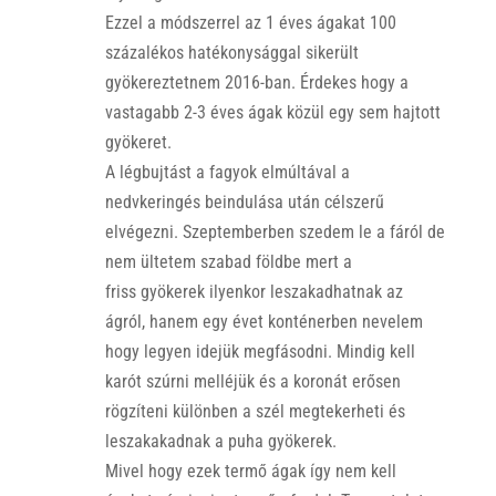
Ezzel a módszerrel az 1 éves ágakat 100
százalékos hatékonysággal sikerült
gyökereztetnem 2016-ban. Érdekes hogy a
vastagabb 2-3 éves ágak közül egy sem hajtott
gyökeret.
A légbujtást a fagyok elmúltával a
nedvkeringés beindulása után célszerű
elvégezni. Szeptemberben szedem le a fáról de
nem ültetem szabad földbe mert a
friss gyökerek ilyenkor leszakadhatnak az
ágról, hanem egy évet konténerben nevelem
hogy legyen idejük megfásodni. Mindig kell
karót szúrni melléjük és a koronát erősen
rögzíteni különben a szél megtekerheti és
leszakakadnak a puha gyökerek.
Mivel hogy ezek termő ágak így nem kell