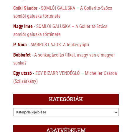
Csíki Sándor
-
SOMLÓI GALUSKA – A Gollerits-Szőcs
somlói galuska története
Nagy Imre
-
SOMLÓI GALUSKA – A Gollerits-Szőcs
somlói galuska története
P. Nóra
-
AMBRUS LAJOS: A lepkegyűjtő
Bobbafet
-
A sonkapácolás titkai, avagy van-e magyar
sonka?
Egy utazó
-
EGY BIZARR VENDÉGLŐ – Micheller Csárda
(Szilsárkány)
KATEGÓRIÁK
KATEGÓRIÁK
ADATVÉDELEM