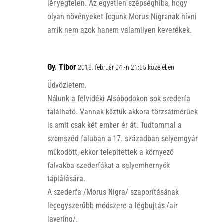
lényegtelen. Az egyetlen szépséghiba, hogy
olyan növényeket fogunk Morus Nigranak hívni
amik nem azok hanem valamilyen keverékek.
Gy. Tibor
2018. február 04.-n 21:55 közelében
Üdvözletem.
Nálunk a felvidéki Alsóbodokon sok szederfa
található. Vannak köztük akkora törzsátmérűek
is amit csak két ember ér át. Tudtommal a
szomszéd faluban a 17. században selyemgyár
műkodött, ekkor telepítettek a környező
falvakba szederfákat a selyemhernyók
táplálására.
A szederfa /Morus Nigra/ szaporításának
legegyszerűbb módszere a légbujtás /air
layering/.