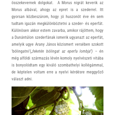
összekevernek dolgokat. A Morus nigrát keverik az
Morus albával, ahogy az epret is a szederrel. Itt
gyorsan közbeszúrom, hogy jó huszonöt éve én sem
tudtam igazán megkülönböztetni a szeder- és eperfát.
Különösen akkor estem zavarba, amikor rájöttem, hogy
a Dunántúlon szederfának ismerik ugyanazt az eperfát,
amelyik ugye Arany János közismert versében szokott
’bólingatni’(„
feketén bólingat az eperfa lombja”)
– én
még alföldi származás lévén komoly nyelvészeti vitába
is bonyolódtam egy kiváló szombathelyi kollégámmal,
de képtelen voltam erre a nyelvi kérdésre meggyőző
választ adni.