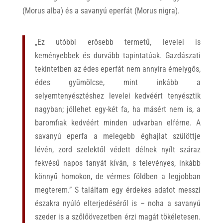
(Morus alba) és a savanyú eperfát (Morus nigra).
„Ez utóbbi erősebb termetű, levelei is
keményebbek és durvább tapintatúak. Gazdászati
tekintetben az édes eperfát nem annyira émelygős,
édes gyümölcse, mint inkább a
selyemtenyésztéshez levelei kedvéért tenyésztik
nagyban; jóllehet egy-két fa, ha másért nem is, a
baromfiak kedvéért minden udvarban elférne. A
savanyú eperfa a melegebb éghajlat szülöttje
lévén, zord szelektől védett délnek nyílt száraz
fekvésű napos tanyát kíván, s televényes, inkább
könnyű homokon, de vérmes földben a legjobban
megterem.” S találtam egy érdekes adatot messzi
északra nyúló elterjedéséről is – noha a savanyú
szeder is a szőlőövezetben érzi magát tökéletesen.