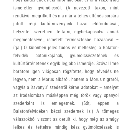
ismeretlen gyümölcsről. (A nevezett taxon, mint
rendkívül megritkult és ma már a teljes eltűnés sorsára
jutott régi kultúrnövényünk hazai előfordulását,
helyzetét szeretném feltárni, egybekapcsolva annak
megmentésével, ismételt termesztésbe hozásával –
írja.) Ő különben jeles tudós és mellesleg a Balaton-
felvidék botanikájának, gyümölcsészetének és
kultúrtörténetének egyik legjobb ismerője. Szóval Imre
barátom igen világosan rögzítette, hogy tévedés ne
legyen, nem a Morus albáról, hanem a Morus nigráról,
vagyis a ’savanyú’ szederről kérne adatokat – amelyet
az irodalomban másképpen még török vagy spanyol
szederként is emlegetnek. (Sőt, éppen a
Balatonfelvidéken bécsi szedernek is.) A tömeges
válaszokból viszont az derült ki, hogy még az amúgy
lelkes és tettekre mindig kész gyümölcsészek is