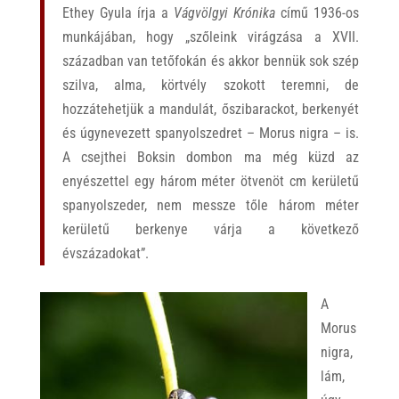
Ethey Gyula írja a
Vágvölgyi Krónika
című 1936-os
munkájában, hogy „szőleink virágzása a XVII.
században van tetőfokán és akkor bennük sok szép
szilva, alma, körtvély szokott teremni, de
hozzátehetjük a mandulát, őszibarackot, berkenyét
és úgynevezett spanyolszedret – Morus nigra – is.
A csejthei Boksin dombon ma még küzd az
enyészettel egy három méter ötvenöt cm kerületű
spanyolszeder, nem messze tőle három méter
kerületű berkenye várja a következő
évszázadokat”.
A
Morus
nigra,
lám,