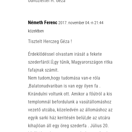
Üdvözlettel H. Géza
Németh Ferenc
2017. november 04.-n 21:44
közelében
Tisztelt Herczeg Géza !
Érdeklődéssel olvastam irását a fekete
szederfáról.Ú,gy tűnik, Magyarországon ritka
fafajnak számit.
Nem tudom,hogy tudomása van-e róla
,Balatonudvariban is van egy ilyen fa .
Kirándulni voltunk ott. Amikor a főútról a kis
templomnál befordulunk a vasútállomáshoz
vezető utcába, közeledvén az állomáshoz az
egyik sarki ház keritésén belül,de az utcára
kihajlóan áll egy öreg szederfa . Július 20.