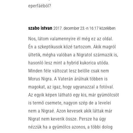
eperfáéból?
szabo istvan
2017. december 23.-n 16:17 közelében
Nos, látom valamennyire él még ez az oldal.
Én a szkeptikusok közé tartozom. Akik magról
ültetik, mégha valóban a Nigratol származik is,
hasonló lesz mint a hybrid kukorica utóda.
Minden féle változat lesz belőle csak nem
Morus Nigra. A Vaterán árúlnak többen is
magokat, az igaz, hogy ugyanazzal a fotóval.
Az egyik képen látható egy kis, már gyümölcsöt
is termő csemete, nagyon szép de a levelei
nem a Nigraé. Azon kevesek akik láttak már
Nigrat nem keverik össze. Persze ha úgy
nézzük ha a gyümölcs azonos, a többi dolog