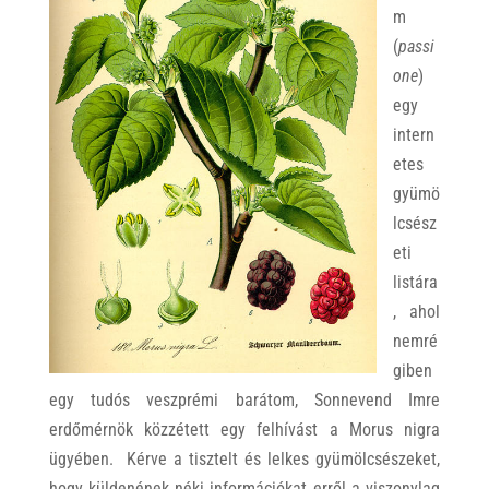
m
(
passi
one
)
egy
intern
etes
gyümö
lcsész
eti
listára
, ahol
nemré
giben
egy tudós veszprémi barátom, Sonnevend Imre
erdőmérnök közzétett egy felhívást a Morus nigra
ügyében. Kérve a tisztelt és lelkes gyümölcsészeket,
hogy küldenének néki információkat erről a viszonylag