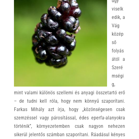
úgy
viselk
edik, a
Vág
közép
ső
folyás
ától a
Szeré
mségi
g,
mint valami különös szellemi és anyagi összetartó erő
– de tudni kell róla, hogy nem könnyű szaporítani.
Farkas Mihály azt írja, hogy „közönségesen csak
szemzéssel vagy párosítással, édes eperfa-alanyokra
történik”, környezetemben csak nagyon nehezen
sikerül jelentős számban szaporítani. Ráadásul kényes