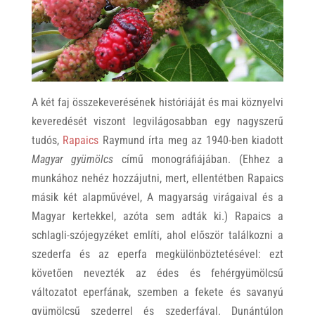
A két faj összekeverésének históriáját és mai köznyelvi
keveredését viszont legvilágosabban egy nagyszerű
tudós,
Rapaics
Raymund írta meg az 1940-ben kiadott
Magyar gyümölcs
című monográfiájában. (Ehhez a
munkához nehéz hozzájutni, mert, ellentétben Rapaics
másik két alapművével, A magyarság virágaival és a
Magyar kertekkel, azóta sem adták ki.) Rapaics a
schlagli-szójegyzéket említi, ahol először találkozni a
szederfa és az eperfa megkülönböztetésével: ezt
követően nevezték az édes és fehérgyümölcsű
változatot eperfának, szemben a fekete és savanyú
gyümölcsű szederrel és szederfával. Dunántúlon