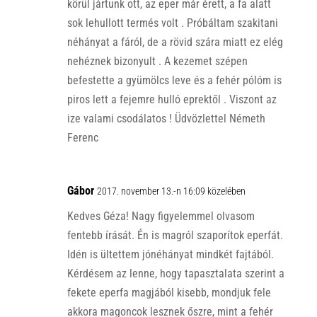
körül jártunk ott, az eper már érett, a fa alatt
sok lehullott termés volt . Próbáltam szakitani
néhányat a fáról, de a rövid szára miatt ez elég
nehéznek bizonyult . A kezemet szépen
befestette a gyümölcs leve és a fehér pólóm is
piros lett a fejemre hulló eprektől . Viszont az
ize valami csodálatos ! Üdvözlettel Németh
Ferenc
Gábor
2017. november 13.-n 16:09 közelében
Kedves Géza! Nagy figyelemmel olvasom
fentebb írását. Én is magról szaporítok eperfát.
Idén is ültettem jónéhányat mindkét fajtából.
Kérdésem az lenne, hogy tapasztalata szerint a
fekete eperfa magjából kisebb, mondjuk fele
akkora magoncok lesznek őszre, mint a fehér