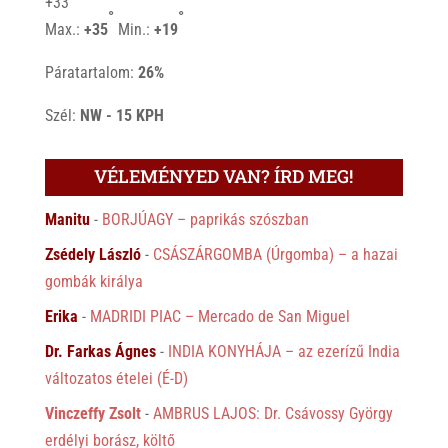
+
33
°
°
Max.:
+
35
Min.:
+
19
Páratartalom:
26%
Szél:
NW - 15 KPH
VÉLEMÉNYED VAN? ÍRD MEG!
Manitu
-
BORJÚAGY – paprikás szószban
Zsédely László
-
CSÁSZÁRGOMBA (Úrgomba) – a hazai
gombák királya
Erika
-
MADRIDI PIAC – Mercado de San Miguel
Dr. Farkas Ágnes
-
INDIA KONYHÁJA – az ezerízű India
változatos ételei (É-D)
Vinczeffy Zsolt
-
AMBRUS LAJOS: Dr. Csávossy György
erdélyi borász, költő