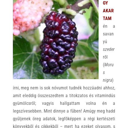
GY
AKAR
TAM
én a
savan
yú
szeder
ről
(
Mo
ru
s
nigra
)
írni, meg nem is sok nóvumot tudnék hozzáadni ahhoz,
amit eleddig összeszedtem a titokzatos és vitamindús
gyümölcsről; vagyis hallgattam volna én a
legszívesebben. Mint dinnye a fűben! Amúgy meg hadd
gyűljenek öreg adatok, legfőképpen a régi kertészeti
könyvekből és cikkekből – mert ha ezeket olvasom, s