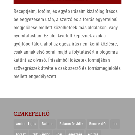
Receptjeim, fotóim, és egyéb írásaim kizárólag írásos
beleegyezésem után, a szerző és a forrás egyértelmű
megjelölése mellett közölhetőek más oldalakon, vagy
nyomtatásban. Ez alól kivételt képeznek azok a
gyűjtőportálok, ahol az egész írás nem kerül közlésre,
csak annak első sorai, majd a folytatásért a blogomra
kattint az olvasó. Írásaimból idézetek formájában
szövegrészek átvétele csak szerző és forrásmegjelölés
mellett engedélyezett.
CIMKEFELHŐ
Ambrus Lajos
Balaton
Balaton-felvidék
Bocuse d'Or
bor
borász
Csíki Sándor
Eger
egészség
elhízás