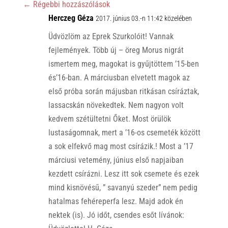
p
o
←
Régebbi hozzászólások
p
Herczeg Géza
k
2017. június 03.-n 11:42 közelében
Üdvözlöm az Eprek Szurkolóit! Vannak
fejlemények. Több új – öreg Morus nigrát
ismertem meg, magokat is gyűjtöttem ’15-ben
és’16-ban. A márciusban elvetett magok az
első próba során májusban ritkásan csíráztak,
lassacskán növekedtek. Nem nagyon volt
kedvem szétültetni Őket. Most örülök
lustaságomnak, mert a ’16-os csemeték között
a sok elfekvő mag most csírázik.! Most a ’17
márciusi vetemény, június első napjaiban
kezdett csírázni. Lesz itt sok csemete és ezek
mind kisnövésű, ” savanyú szeder” nem pedig
hatalmas fehéreperfa lesz. Majd adok én
nektek (is). Jó időt, csendes esőt lívánok: