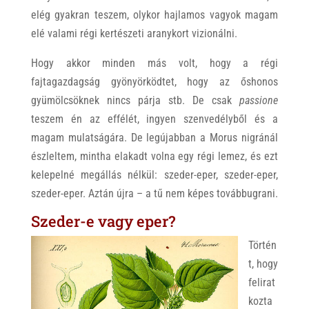
elég gyakran teszem, olykor hajlamos vagyok magam
elé valami régi kertészeti aranykort vizionálni.
Hogy akkor minden más volt, hogy a régi
fajtagazdagság gyönyörködtet, hogy az őshonos
gyümölcsöknek nincs párja stb. De csak
passione
teszem én az effélét, ingyen szenvedélyből és a
magam mulatságára. De legújabban a Morus nigránál
észleltem, mintha elakadt volna egy régi lemez, és ezt
kelepelné megállás nélkül: szeder-eper, szeder-eper,
szeder-eper. Aztán újra – a tű nem képes továbbugrani.
Szeder-e vagy eper?
Történ
t, hogy
felirat
kozta