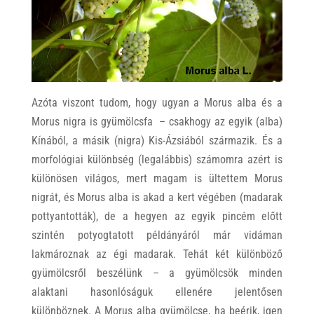
Azóta viszont tudom, hogy ugyan a Morus alba és a
Morus nigra is gyümölcsfa – csakhogy az egyik (alba)
Kínából, a másik (nigra) Kis-Ázsiából származik. És a
morfológiai különbség (legalábbis) számomra azért is
különösen világos, mert magam is ültettem Morus
nigrát, és Morus alba is akad a kert végében (madarak
pottyantották), de a hegyen az egyik pincém előtt
szintén potyogtatott példányáról már vidáman
lakmároznak az égi madarak. Tehát két különböző
gyümölcsről beszélünk – a gyümölcsök minden
alaktani hasonlóságuk ellenére jelentősen
különböznek. A Morus alba gyümölcse, ha beérik, igen