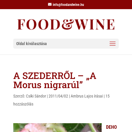
info@foodandwine.hu
Oldal kiválasztása
A SZEDERRŐL – „A
Morus nigrarúl”
Szerző:
Csíki Sándor
|
2011/04/02
|
Ambrus Lajos írásai
|
15
hozzászólás
DEHO