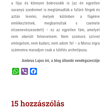
a fája és könnyen bokrosodik is (az én egyetlen
savanyú szedremet is megtámadták a fafúró férgek és
aztán levelei, melyek különben a fügéére
emlékeztetnek, megbarnultak s csemete
elcsenevészesedett) – ez az egyetlen fám, amelyet
nem sikerült felnevelnem. Nem szomorú szívvel
emlegetem, nem kudarc, nem adom fel – a Morus nigra
számomra maradjon csak a túlélés archetípusa.
Ambrus Lajos író, a blog állandó vendégszerzője
W
V
F
h
i
a
a
b
c
t
e
e
s
r
b
15 hozzászólás
A
o