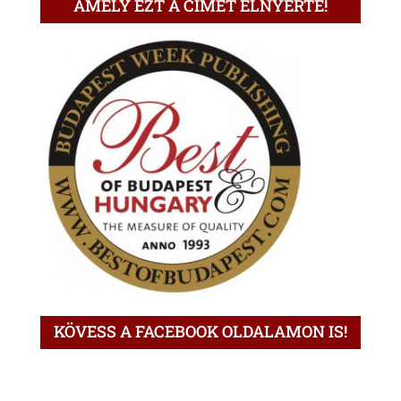
AMELY EZT A CÍMET ELNYERTE!
KÖVESS A FACEBOOK OLDALAMON IS!