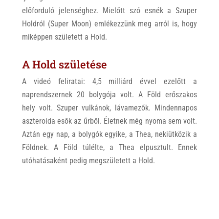
előforduló jelenséghez. Mielőtt szó esnék a Szuper
Holdról (Super Moon) emlékezzünk meg arról is, hogy
miképpen született a Hold.
A Hold születése
A videó feliratai: 4,5 milliárd évvel ezelőtt a
naprendszernek 20 bolygója volt. A Föld erőszakos
hely volt. Szuper vulkánok, lávamezők. Mindennapos
aszteroida esők az űrből. Életnek még nyoma sem volt.
Aztán egy nap, a bolygók egyike, a Thea, nekiütközik a
Földnek. A Föld túlélte, a Thea elpusztult. Ennek
utóhatásaként pedig megszületett a Hold.