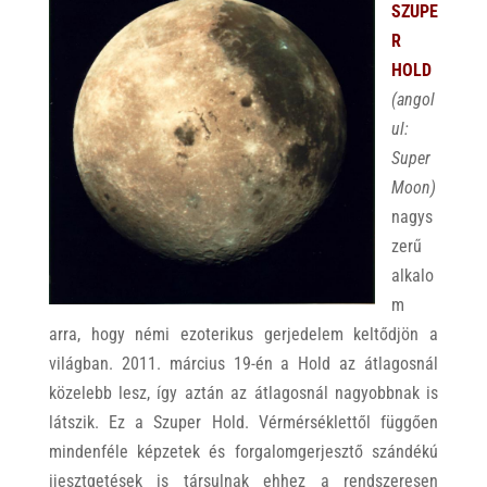
SZUPE
R
HOLD
(angol
ul:
Super
Moon)
nagys
zerű
alkalo
m
arra, hogy némi ezoterikus gerjedelem keltődjön a
világban. 2011. március 19-én a Hold az átlagosnál
közelebb lesz, így aztán az átlagosnál nagyobbnak is
látszik. Ez a Szuper Hold. Vérmérséklettől függően
mindenféle képzetek és forgalomgerjesztő szándékú
ijesztgetések is társulnak ehhez a rendszeresen