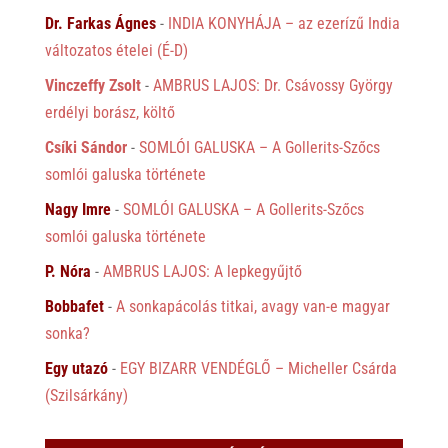
Dr. Farkas Ágnes
-
INDIA KONYHÁJA – az ezerízű India
változatos ételei (É-D)
Vinczeffy Zsolt
-
AMBRUS LAJOS: Dr. Csávossy György
erdélyi borász, költő
Csíki Sándor
-
SOMLÓI GALUSKA – A Gollerits-Szőcs
somlói galuska története
Nagy Imre
-
SOMLÓI GALUSKA – A Gollerits-Szőcs
somlói galuska története
P. Nóra
-
AMBRUS LAJOS: A lepkegyűjtő
Bobbafet
-
A sonkapácolás titkai, avagy van-e magyar
sonka?
Egy utazó
-
EGY BIZARR VENDÉGLŐ – Micheller Csárda
(Szilsárkány)