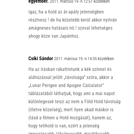
egyember.
2011. március 19.-n 12:51 közelében
igaz, ha a hold az ár-apály jelenségben
résztvesz ! de ha közelebb kerül akkor nyilván
amágneses hatásais nö.! szoval lehetséges
ahogy köze van Japánhoz.
Csíki Sándor
2011. március 19.-n 14:35 közelében
Ha az írásban rákattintunk a kék színnel és
aláhúzással jelölt „távolsága” szóra, akkor a
„Lunar Perigee and Apogee Calculator”
táblázatából láthatjuk, hogy ami a mai napot
különlegessé teszi az nem a Föld Hold távolság
(illetve közelség), mert ilyen akad máskor is
(lásd a filmen a Hold mozgását), hanem az,
hogy telihold is van, ezért a jelenség
impozánsabb, látványosabb, misztikusabb.