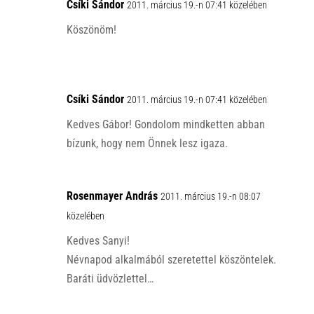
p
Csíki Sándor
k
2011. március 19.-n 07:41 közelében
Köszönöm!
Csíki Sándor
2011. március 19.-n 07:41 közelében
Kedves Gábor! Gondolom mindketten abban
bízunk, hogy nem Önnek lesz igaza.
Rosenmayer András
2011. március 19.-n 08:07
közelében
Kedves Sanyi!
Névnapod alkalmából szeretettel köszöntelek.
Baráti üdvözlettel…