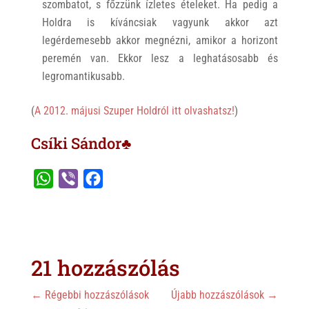
szombatot, s főzzünk ízletes ételeket. Ha pedig a
Holdra is kíváncsiak vagyunk akkor azt
legérdemesebb akkor megnézni, amikor a horizont
peremén van. Ekkor lesz a leghatásosabb és
legromantikusabb.
(
A 2012. májusi Szuper Holdról itt olvashatsz!
)
Csíki Sándor♣
W
V
F
h
i
a
a
b
c
t
e
e
s
r
b
21 hozzászólás
A
o
p
o
←
Régebbi hozzászólások
Újabb hozzászólások
→