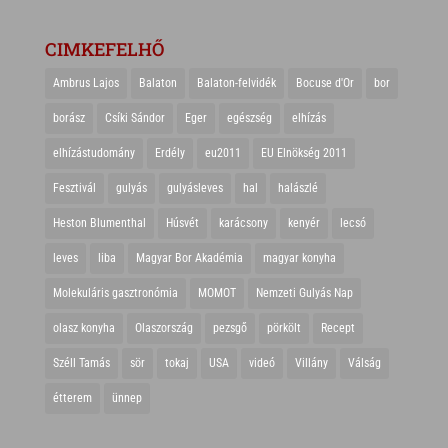
CIMKEFELHŐ
Ambrus Lajos
Balaton
Balaton-felvidék
Bocuse d'Or
bor
borász
Csíki Sándor
Eger
egészség
elhízás
elhízástudomány
Erdély
eu2011
EU Elnökség 2011
Fesztivál
gulyás
gulyásleves
hal
halászlé
Heston Blumenthal
Húsvét
karácsony
kenyér
lecsó
leves
liba
Magyar Bor Akadémia
magyar konyha
Molekuláris gasztronómia
MOMOT
Nemzeti Gulyás Nap
olasz konyha
Olaszország
pezsgő
pörkölt
Recept
Széll Tamás
sör
tokaj
USA
videó
Villány
Válság
étterem
ünnep