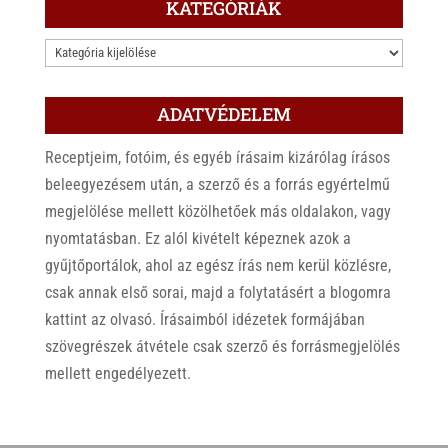
KATEGÓRIÁK
KATEGÓRIÁK
ADATVÉDELEM
Receptjeim, fotóim, és egyéb írásaim kizárólag írásos
beleegyezésem után, a szerző és a forrás egyértelmű
megjelölése mellett közölhetőek más oldalakon, vagy
nyomtatásban. Ez alól kivételt képeznek azok a
gyűjtőportálok, ahol az egész írás nem kerül közlésre,
csak annak első sorai, majd a folytatásért a blogomra
kattint az olvasó. Írásaimból idézetek formájában
szövegrészek átvétele csak szerző és forrásmegjelölés
mellett engedélyezett.