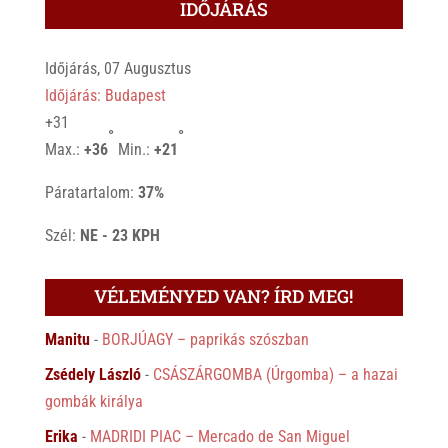
IDŐJÁRÁS
Időjárás, 07 Augusztus
Időjárás: Budapest
+
31
°
°
Max.:
+
36
Min.:
+
21
Páratartalom:
37%
Szél:
NE - 23 KPH
VÉLEMÉNYED VAN? ÍRD MEG!
Manitu
-
BORJÚAGY – paprikás szószban
Zsédely László
-
CSÁSZÁRGOMBA (Úrgomba) – a hazai
gombák királya
Erika
-
MADRIDI PIAC – Mercado de San Miguel