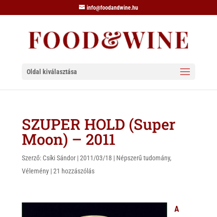
info@foodandwine.hu
Oldal kiválasztása
SZUPER HOLD (Super
Moon) – 2011
Szerző:
Csíki Sándor
|
2011/03/18
|
Népszerű tudomány
,
Vélemény
|
21 hozzászólás
A