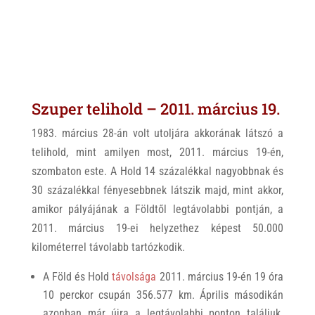
Szuper telihold – 2011. március 19.
1983. március 28-án volt utoljára akkorának látszó a
telihold, mint amilyen most, 2011. március 19-én,
szombaton este. A Hold 14 százalékkal nagyobbnak és
30 százalékkal fényesebbnek látszik majd, mint akkor,
amikor pályájának a Földtől legtávolabbi pontján, a
2011. március 19-ei helyzethez képest 50.000
kilométerrel távolabb tartózkodik.
A Föld és Hold
távolsága
2011. március 19-én 19 óra
10 perckor csupán 356.577 km. Április másodikán
azonban már újra a legtávolabbi ponton találjuk.