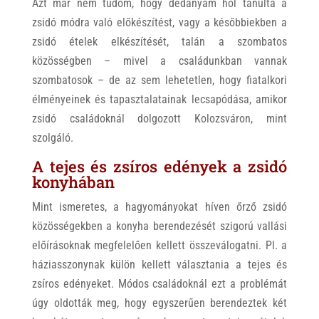
Azt már nem tudom, hogy dédanyám hol tanulta a
zsidó módra való előkészítést, vagy a későbbiekben a
zsidó ételek elkészítését, talán a szombatos
közösségben – mivel a családunkban vannak
szombatosok – de az sem lehetetlen, hogy fiatalkori
élményeinek és tapasztalatainak lecsapódása, amikor
zsidó családoknál dolgozott Kolozsváron, mint
szolgáló.
A tejes és zsíros edények a zsidó
konyhában
Mint ismeretes, a hagyományokat híven őrző zsidó
közösségekben a konyha berendezését szigorú vallási
előírásoknak megfelelően kellett összeválogatni. Pl. a
háziasszonynak külön kellett választania a tejes és
zsíros edényeket. Módos családoknál ezt a problémát
úgy oldották meg, hogy egyszerűen berendeztek két