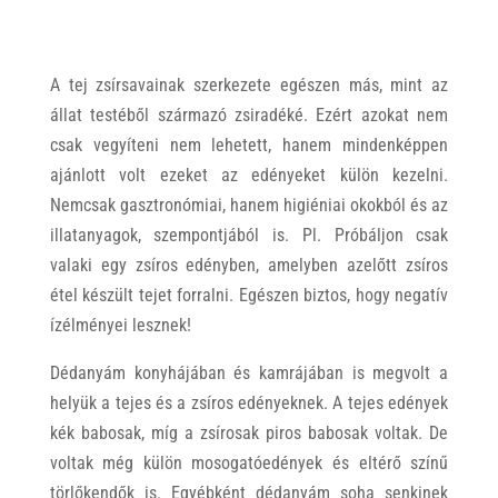
A tej zsírsavainak szerkezete egészen más, mint az
állat testéből származó zsiradéké. Ezért azokat nem
csak vegyíteni nem lehetett, hanem mindenképpen
ajánlott volt ezeket az edényeket külön kezelni.
Nemcsak gasztronómiai, hanem higiéniai okokból és az
illatanyagok, szempontjából is. Pl. Próbáljon csak
valaki egy zsíros edényben, amelyben azelőtt zsíros
étel készült tejet forralni. Egészen biztos, hogy negatív
ízélményei lesznek!
Dédanyám konyhájában és kamrájában is megvolt a
helyük a tejes és a zsíros edényeknek. A tejes edények
kék babosak, míg a zsírosak piros babosak voltak. De
voltak még külön mosogatóedények és eltérő színű
törlőkendők is. Egyébként dédanyám soha senkinek