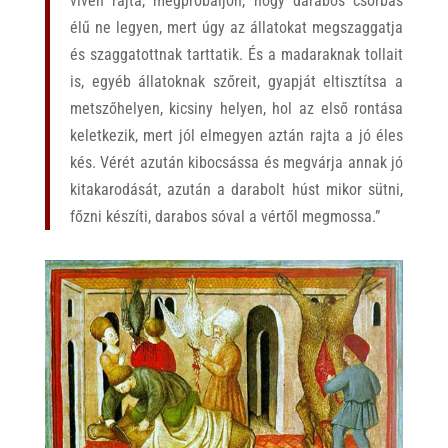
vivén rajta, megpróbáljon, hogy darabos csorbás
élű ne legyen, mert úgy az állatokat megszaggatja
és szaggatottnak tarttatik. És a madaraknak tollait
is, egyéb állatoknak szőreit, gyapját eltisztítsa a
metszőhelyen, kicsiny helyen, hol az első rontása
keletkezik, mert jól elmegyen aztán rajta a jó éles
kés. Vérét azután kibocsássa és megvárja annak jó
kitakarodását, azután a darabolt húst mikor sütni,
főzni készíti, darabos sóval a vértől megmossa.”