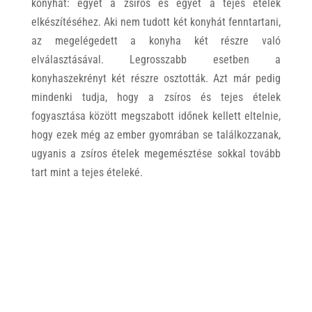
konyhát: egyet a zsíros és egyet a tejes ételek
elkészítéséhez. Aki nem tudott két konyhát fenntartani,
az megelégedett a konyha két részre való
elválasztásával. Legrosszabb esetben a
konyhaszekrényt két részre osztották. Azt már pedig
mindenki tudja, hogy a zsíros és tejes ételek
fogyasztása között megszabott időnek kellett eltelnie,
hogy ezek még az ember gyomrában se találkozzanak,
ugyanis a zsíros ételek megemésztése sokkal tovább
tart mint a tejes ételeké.