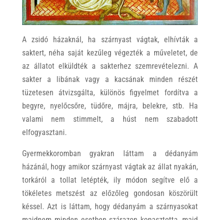
A zsidó házaknál, ha szárnyast vágtak, elhívták a
saktert, néha saját kezűleg végezték a műveletet, de
az állatot elküldték a sakterhez szemrevételezni. A
sakter a libának vagy a kacsának minden részét
tüzetesen átvizsgálta, különös figyelmet fordítva a
begyre, nyelőcsőre, tüdőre, májra, belekre, stb. Ha
valami nem stimmelt, a húst nem szabadott
elfogyasztani.
Gyermekkoromban gyakran láttam a dédanyám
házánál, hogy amikor szárnyast vágtak az állat nyakán,
torkáról a tollat letépték, ily módon segítve elő a
tökéletes metszést az előzőleg gondosan köszörült
késsel. Azt is láttam, hogy dédanyám a szárnyasokat
majdnem minden esetben szárazon kopasztotta, majd