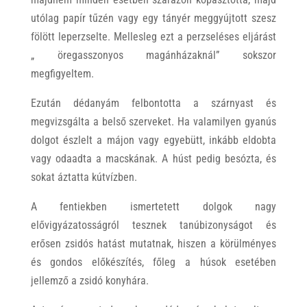
utólag papír tűzén vagy egy tányér meggyújtott szesz
fölött leperzselte. Mellesleg ezt a perzseléses eljárást
„ öregasszonyos magánházaknál” sokszor
megfigyeltem.
Ezután dédanyám felbontotta a szárnyast és
megvizsgálta a belső szerveket. Ha valamilyen gyanús
dolgot észlelt a májon vagy egyebütt, inkább eldobta
vagy odaadta a macskának. A húst pedig besózta, és
sokat áztatta kútvízben.
A fentiekben ismertetett dolgok nagy
elővigyázatosságról tesznek tanúbizonyságot és
erősen zsidós hatást mutatnak, hiszen a körülményes
és gondos előkészítés, főleg a húsok esetében
jellemző a zsidó konyhára.