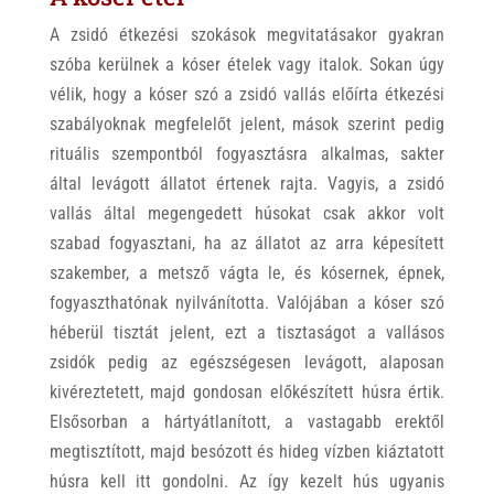
A zsidó étkezési szokások megvitatásakor gyakran
szóba kerülnek a kóser ételek vagy italok. Sokan úgy
vélik, hogy a kóser szó a zsidó vallás előírta étkezési
szabályoknak megfelelőt jelent, mások szerint pedig
rituális szempontból fogyasztásra alkalmas, sakter
által levágott állatot értenek rajta. Vagyis, a zsidó
vallás által megengedett húsokat csak akkor volt
szabad fogyasztani, ha az állatot az arra képesített
szakember, a metsző vágta le, és kósernek, épnek,
fogyaszthatónak nyilvánította. Valójában a kóser szó
héberül tisztát jelent, ezt a tisztaságot a vallásos
zsidók pedig az egészségesen levágott, alaposan
kivéreztetett, majd gondosan előkészített húsra értik.
Elsősorban a hártyátlanított, a vastagabb erektől
megtisztított, majd besózott és hideg vízben kiáztatott
húsra kell itt gondolni. Az így kezelt hús ugyanis