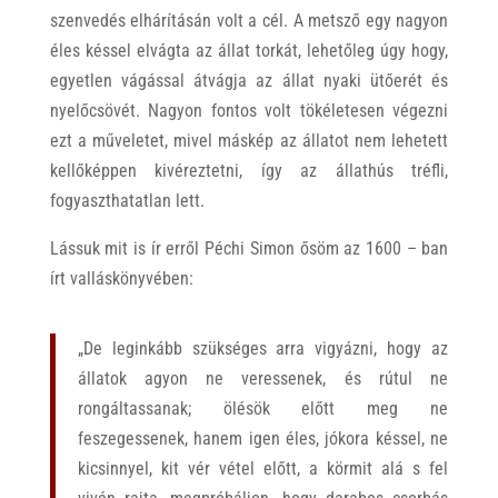
szenvedés elhárításán volt a cél. A metsző egy nagyon
éles késsel elvágta az állat torkát, lehetőleg úgy hogy,
egyetlen vágással átvágja az állat nyaki ütőerét és
nyelőcsövét. Nagyon fontos volt tökéletesen végezni
ezt a műveletet, mivel máskép az állatot nem lehetett
kellőképpen kivéreztetni, így az állathús tréfli,
fogyaszthatatlan lett.
Lássuk mit is ír erről Péchi Simon ősöm az 1600 – ban
írt valláskönyvében:
„De leginkább szükséges arra vigyázni, hogy az
állatok agyon ne veressenek, és rútul ne
rongáltassanak; ölésök előtt meg ne
feszegessenek, hanem igen éles, jókora késsel, ne
kicsinnyel, kit vér vétel előtt, a körmit alá s fel