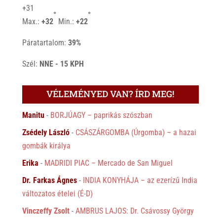
+
31
°
°
Max.:
+
32
Min.:
+
22
Páratartalom:
39%
Szél:
NNE - 15 KPH
VÉLEMÉNYED VAN? ÍRD MEG!
Manitu
-
BORJÚAGY – paprikás szószban
Zsédely László
-
CSÁSZÁRGOMBA (Úrgomba) – a hazai
gombák királya
Erika
-
MADRIDI PIAC – Mercado de San Miguel
Dr. Farkas Ágnes
-
INDIA KONYHÁJA – az ezerízű India
változatos ételei (É-D)
Vinczeffy Zsolt
-
AMBRUS LAJOS: Dr. Csávossy György