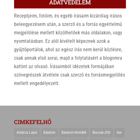
ADATVÉDELEM
Receptjeim, fotóim, és egyéb írásaim kizárólag írásos
beleegyezésem után, a szerző és a forrás egyértelmű
megjelölése mellett közölhetőek más oldalakon, vagy
nyomtatásban. Ez alól kivételt képeznek azok a
gyűjtőportálok, ahol az egész írás nem kerül közlésre,
csak annak első sorai, majd a folytatásért a blogomra
kattint az olvasó. Írásaimból idézetek formájában
szövegrészek átvétele csak szerző és forrásmegjelölés
mellett engedélyezett.
CIMKEFELHŐ
Ambrus Lajos
Balaton
Balaton-felvidék
Bocuse d'Or
bor