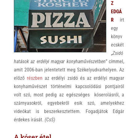
Z
EDGÁ
R
írt
egy
könyv
ecskét
„
Zsidó
hatások az erdélyi magyar konyhaművészetben
” címmel,
amit 2006-ban jelentetett meg Székelyudvarhelyen. Az
előző
részben
az erdélyi zsidó és az erdélyi magyar
konyhaművészet történelmi kapcsolódási pontjairól
volt szó, most pedig az egészséges kóserolásról, a
szárnyasokról, egyebekről esik szó, amelyekhez
videókat is beszerkesztettem. Fogadjátok Edgár
érdekes írását.
(CsS)
A kóser étel