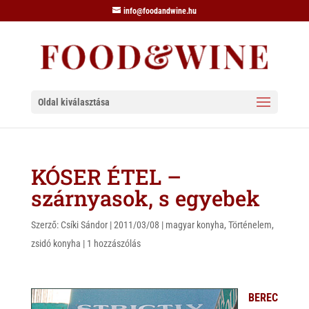
info@foodandwine.hu
Oldal kiválasztása
KÓSER ÉTEL –
szárnyasok, s egyebek
Szerző:
Csíki Sándor
|
2011/03/08
|
magyar konyha
,
Történelem
,
zsidó konyha
|
1 hozzászólás
BEREC