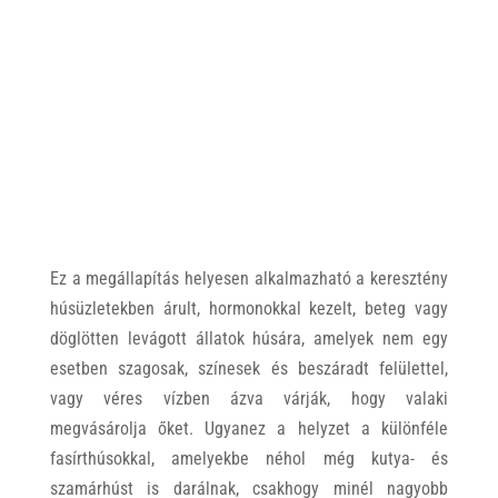
Ez a megállapítás helyesen alkalmazható a keresztény
húsüzletekben árult, hormonokkal kezelt, beteg vagy
döglötten levágott állatok húsára, amelyek nem egy
esetben szagosak, színesek és beszáradt felülettel,
vagy véres vízben ázva várják, hogy valaki
megvásárolja őket. Ugyanez a helyzet a különféle
fasírthúsokkal, amelyekbe néhol még kutya- és
szamárhúst is darálnak, csakhogy minél nagyobb