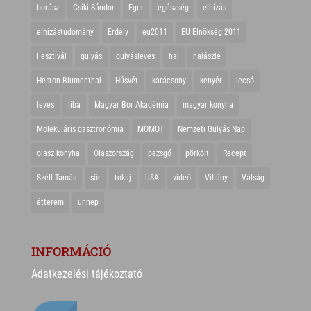
borász
Csíki Sándor
Eger
egészség
elhízás
elhízástudomány
Erdély
eu2011
EU Elnökség 2011
Fesztivál
gulyás
gulyásleves
hal
halászlé
Heston Blumenthal
Húsvét
karácsony
kenyér
lecsó
leves
liba
Magyar Bor Akadémia
magyar konyha
Molekuláris gasztronómia
MOMOT
Nemzeti Gulyás Nap
olasz konyha
Olaszország
pezsgő
pörkölt
Recept
Széll Tamás
sör
tokaj
USA
videó
Villány
Válság
étterem
ünnep
INFORMÁCIÓ
Adatkezelési tájékoztató