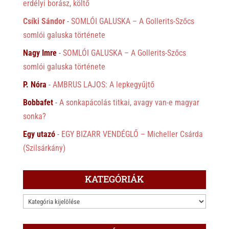
erdélyi borász, költő
Csíki Sándor
-
SOMLÓI GALUSKA – A Gollerits-Szőcs
somlói galuska története
Nagy Imre
-
SOMLÓI GALUSKA – A Gollerits-Szőcs
somlói galuska története
P. Nóra
-
AMBRUS LAJOS: A lepkegyűjtő
Bobbafet
-
A sonkapácolás titkai, avagy van-e magyar
sonka?
Egy utazó
-
EGY BIZARR VENDÉGLŐ – Micheller Csárda
(Szilsárkány)
KATEGÓRIÁK
KATEGÓRIÁK