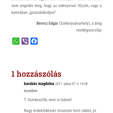
nem engedte meg, hogy az edényeivel főzzön, vagy a
kamrában „garázdálkodjon”.
Berecz Edgár
(Székelyudvarhely), a blog
vendégszerzője
W
V
F
h
i
a
a
b
c
t
e
e
s
r
b
1 hozzászólás
A
o
p
o
barabás magdolna
2011. július 07.-n 14:28
p
k
közelében
T. Szerkesztők, nem is tudom!
Nagy érdeklődéssel olvastam fenti cikket, jó.