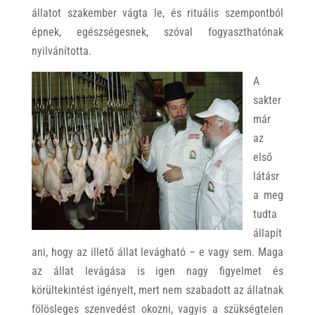
állatot szakember vágta le, és rituális szempontból
épnek, egészségesnek, szóval fogyaszthatónak
nyilvánította.
A
sakter
már
az
első
látásr
a meg
tudta
állapít
ani, hogy az illető állat levágható – e vagy sem. Maga
az állat levágása is igen nagy figyelmet és
körültekintést igényelt, mert nem szabadott az állatnak
fölösleges szenvedést okozni, vagyis a szükségtelen