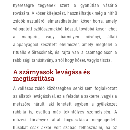
nyereségre tegyenek szert a gyanútlan vásárló
rovására. A kóser kifejezést, használhatjuk még a hithű
zsidók asztaláról elmaradhatatlan kóser borra, amely
válogatott szőlőszemekből készül, továbbá kóser lehet
a margarin, vagy bármilyen növényi, állati
alapanyagból készített élelmiszer, amely megfelel a
rituális előírásoknak, és rajta van a csomagoláson a
rabbisági tanúsítvány, arról hogy kóser, vagyis tiszta.
A szárnyasok levágása és
megtisztítása
A vallásos zsidó közösségben senki sem foglalkozott
az állatok levágásával, ez a feladat a sakterre, vagyis a
metszőre hárult, aki lehetett egyben a gyülekezet
rabbija is, esetleg más tekintélyes személyiség. A
mózesi törvények által fogyasztásra megengedett
húsokat csak akkor volt szabad felhasználni, ha az