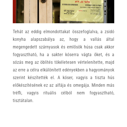
Tehát az eddig elmondottakat összefoglalva, a zsidó
konyha alapszabálya az, hogy a vallás által
megengedett szárnyasok és emlősök húsa csak akkor
fogyasztható, ha a sakter kóserra vágta őket, és a
sózás meg az öblítés tökéletesen vértelenítette, majd
az erre a célra elkülönített edényekben a hagyományok
szerint készítették el. A kóser, vagyis a tiszta hús
előkészítésének ez az alfája és omegája. Minden más
tréfli, vagyis rituális célból nem fogyasztható,
tisztátalan.