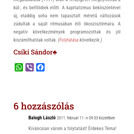
kül-, és belföldiek előtt. A kapitalizmus beköszöntével
új, eladdig soha nem tapasztalt méretű változások
zúdultak a saját ritmusában élő ökoszisztémára. A
negatív következmények programozottak és jól
kiszámíthatóak voltak.
(
Folytatása
következik.)
Csíki Sándor♣
W
V
F
h
i
a
a
b
c
t
e
e
s
r
b
6 hozzászólás
A
o
p
o
Balogh László
2011. február 11.-n 09:33 közelében
p
k
Kíváncsian várom a folytatást! Érdekes Téma!