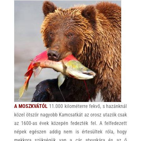
A MOSZKVÁTÓL
11.000 kilométerre fekvő, s hazánknál
közel ötször nagyobb Kamcsatkát az orosz utazók csak
az 1600-as évek közepén fedezték fel. A felfedezett
népek egészen addig nem is értesültek róla, hogy
mekkora szükségük van a cár atyuskára és az ő