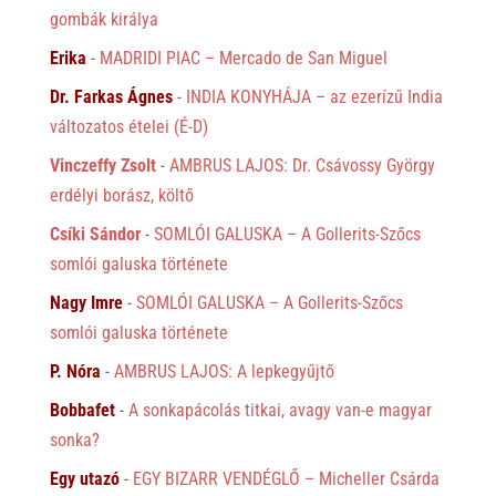
gombák királya
Erika
-
MADRIDI PIAC – Mercado de San Miguel
Dr. Farkas Ágnes
-
INDIA KONYHÁJA – az ezerízű India
változatos ételei (É-D)
Vinczeffy Zsolt
-
AMBRUS LAJOS: Dr. Csávossy György
erdélyi borász, költő
Csíki Sándor
-
SOMLÓI GALUSKA – A Gollerits-Szőcs
somlói galuska története
Nagy Imre
-
SOMLÓI GALUSKA – A Gollerits-Szőcs
somlói galuska története
P. Nóra
-
AMBRUS LAJOS: A lepkegyűjtő
Bobbafet
-
A sonkapácolás titkai, avagy van-e magyar
sonka?
Egy utazó
-
EGY BIZARR VENDÉGLŐ – Micheller Csárda