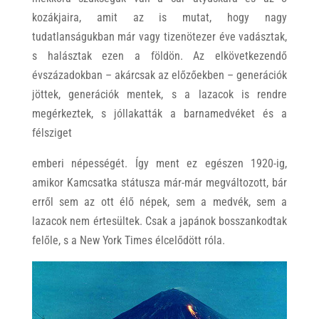
kozákjaira, amit az is mutat, hogy nagy
tudatlanságukban már vagy tizenötezer éve vadásztak,
s halásztak ezen a földön. Az elkövetkezendő
évszázadokban – akárcsak az előzőekben – generációk
jöttek, generációk mentek, s a lazacok is rendre
megérkeztek, s jóllakatták a barnamedvéket és a
félsziget
emberi népességét. Így ment ez egészen 1920-ig,
amikor Kamcsatka státusza már-már megváltozott, bár
erről sem az ott élő népek, sem a medvék, sem a
lazacok nem értesültek. Csak a japánok bosszankodtak
felőle, s a New York Times élcelődött róla.