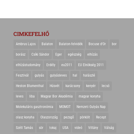
CIMKEFELHŐ
Ambrus Lajos
Balaton
Balaton-felvidék
Bocuse d'Or
bor
borász
Csíki Sándor
Eger
egészség
elhízás
elhízástudomány
Erdély
eu2011
EU Elnökség 2011
Fesztivál
gulyás
gulyásleves
hal
halászlé
Heston Blumenthal
Húsvét
karácsony
kenyér
lecsó
leves
liba
Magyar Bor Akadémia
magyar konyha
Molekuláris gasztronómia
MOMOT
Nemzeti Gulyás Nap
olasz konyha
Olaszország
pezsgő
pörkölt
Recept
Széll Tamás
sör
tokaj
USA
videó
Villány
Válság