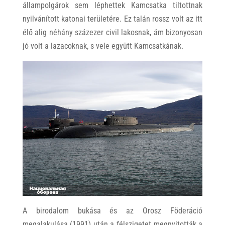
állampolgárok sem léphettek Kamcsatka tiltottnak
nyilvánított katonai területére. Ez talán rossz volt az itt
élő alig néhány százezer civil lakosnak, ám bizonyosan
jó volt a lazacoknak, s vele együtt Kamcsatkának.
A birodalom bukása és az Orosz Föderáció
megalakulása (1991) után a félszigetet megnyitották a