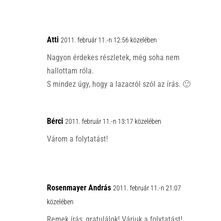
Atti
2011. február 11.-n 12:56 közelében
Nagyon érdekes részletek, még soha nem
hallottam róla.
S mindez úgy, hogy a lazacról szól az írás. 🙂
Bérci
2011. február 11.-n 13:17 közelében
Várom a folytatást!
Rosenmayer András
2011. február 11.-n 21:07
közelében
Remek írás, gratulálok! Várjuk a folytatást!