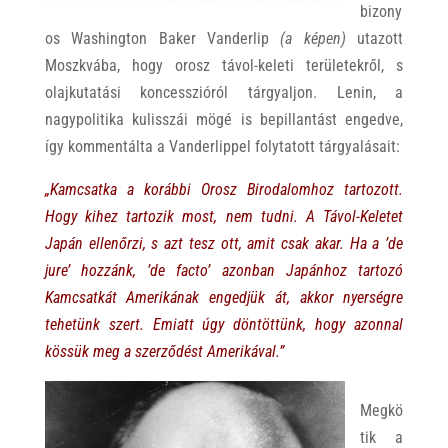
bizony
os Washington Baker Vanderlip
(a képen)
utazott
Moszkvába, hogy orosz távol-keleti területekről, s
olajkutatási koncesszióról tárgyaljon. Lenin, a
nagypolitika kulisszái mögé is bepillantást engedve,
így kommentálta a Vanderlippel folytatott tárgyalásait:
„Kamcsatka a korábbi Orosz Birodalomhoz tartozott.
Hogy kihez tartozik most, nem tudni. A Távol-Keletet
Japán ellenőrzi, s azt tesz ott, amit csak akar. Ha a ’de
jure’ hozzánk, ’de facto’ azonban Japánhoz tartozó
Kamcsatkát Amerikának engedjük át, akkor nyerségre
tehetünk szert. Emiatt úgy döntöttünk, hogy azonnal
kössük meg a szerződést Amerikával.”
Megkö
tik a