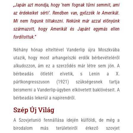
„Japán azt mondja, hogy ’nem fognak tűrni semmit, ami
az érdekeiket sérti’. Rendben van, győzzék le Amerikát.
Mi nem fogunk tiltakozni. Nekünk már azzal előnyünk
származott, hogy Amerikát és Japánt egymás ellen
fordítottuk.”
Néhány hónap elteltével Vanderlip újra Moszkvába
utazik, hogy most arhangelszki erdők bérbevételéről
alkudozzon, ám ez a szerződés már létre sem jön. A
bérbeadás ötletét elvetik, s Lenin a X.
pártkongresszuson (1921) szükségesnek tartja
beismerni a Vanderlip-ügyben elkövetett baklövéseit. A
bérbeadás lekerül a napirendről.
Szép Új Világ
A Szovjetunió fennállása idején külföldi, de még a
birodalom más területeiről érkező szovjet