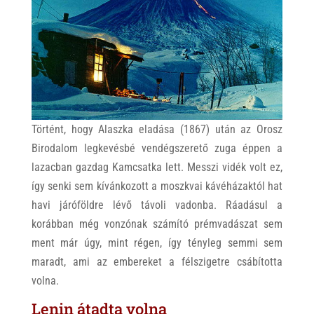
Történt, hogy Alaszka eladása (1867) után az Orosz
Birodalom legkevésbé vendégszerető zuga éppen a
lazacban gazdag Kamcsatka lett. Messzi vidék volt ez,
így senki sem kívánkozott a moszkvai kávéházaktól hat
havi járóföldre lévő távoli vadonba. Ráadásul a
korábban még vonzónak számító prémvadászat sem
ment már úgy, mint régen, így tényleg semmi sem
maradt, ami az embereket a félszigetre csábította
volna.
Lenin átadta volna