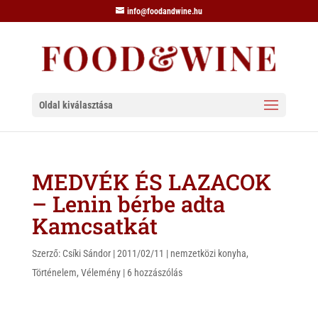
info@foodandwine.hu
Oldal kiválasztása
MEDVÉK ÉS LAZACOK
– Lenin bérbe adta
Kamcsatkát
Szerző:
Csíki Sándor
|
2011/02/11
|
nemzetközi konyha
,
Történelem
,
Vélemény
|
6 hozzászólás