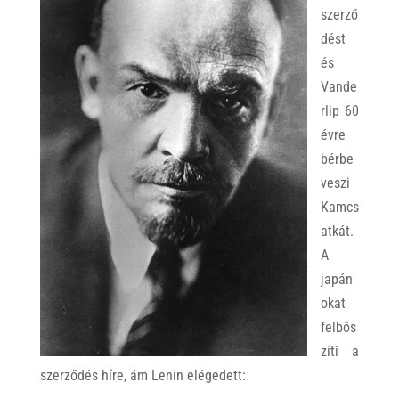
szerző
dést
és
Vande
rlip 60
évre
bérbe
veszi
Kamcs
atkát.
A
japán
okat
felbős
zíti a
szerződés híre, ám Lenin elégedett: