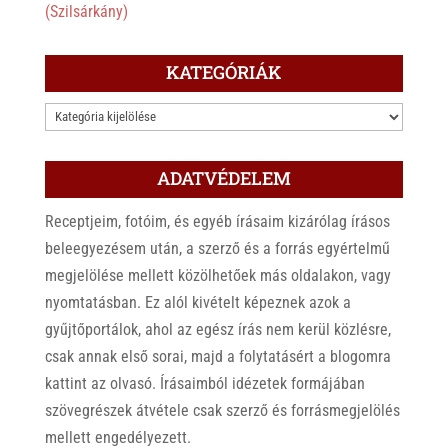
(Szilsárkány)
KATEGÓRIÁK
KATEGÓRIÁK
ADATVÉDELEM
Receptjeim, fotóim, és egyéb írásaim kizárólag írásos
beleegyezésem után, a szerző és a forrás egyértelmű
megjelölése mellett közölhetőek más oldalakon, vagy
nyomtatásban. Ez alól kivételt képeznek azok a
gyűjtőportálok, ahol az egész írás nem kerül közlésre,
csak annak első sorai, majd a folytatásért a blogomra
kattint az olvasó. Írásaimból idézetek formájában
szövegrészek átvétele csak szerző és forrásmegjelölés
mellett engedélyezett.