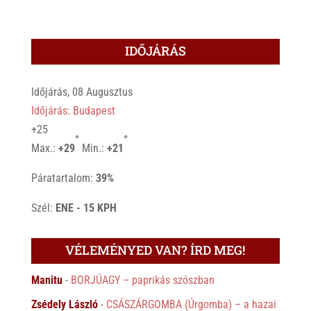
IDŐJÁRÁS
Időjárás, 08 Augusztus
Időjárás: Budapest
+
25
°
°
Max.:
+
29
Min.:
+
21
Páratartalom:
39%
Szél:
ENE - 15 KPH
VÉLEMÉNYED VAN? ÍRD MEG!
Manitu
-
BORJÚAGY – paprikás szószban
Zsédely László
-
CSÁSZÁRGOMBA (Úrgomba) – a hazai