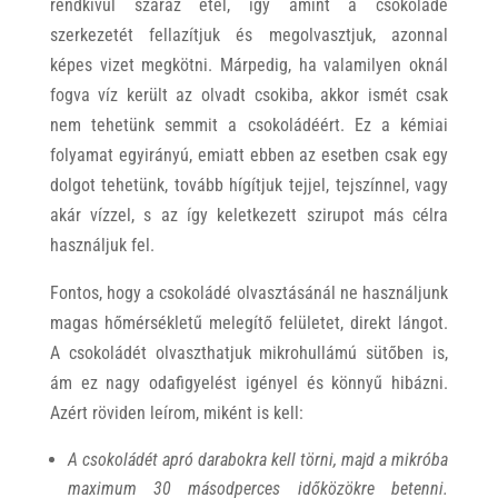
rendkívül száraz étel, így amint a csokoládé
szerkezetét fellazítjuk és megolvasztjuk, azonnal
képes vizet megkötni. Márpedig, ha valamilyen oknál
fogva víz került az olvadt csokiba, akkor ismét csak
nem tehetünk semmit a csokoládéért. Ez a kémiai
folyamat egyirányú, emiatt ebben az esetben csak egy
dolgot tehetünk, tovább hígítjuk tejjel, tejszínnel, vagy
akár vízzel, s az így keletkezett szirupot más célra
használjuk fel.
Fontos, hogy a csokoládé olvasztásánál ne használjunk
magas hőmérsékletű melegítő felületet, direkt lángot.
A csokoládét olvaszthatjuk mikrohullámú sütőben is,
ám ez nagy odafigyelést igényel és könnyű hibázni.
Azért röviden leírom, miként is kell:
A csokoládét apró darabokra kell törni, majd a mikróba
maximum 30 másodperces időközökre betenni.