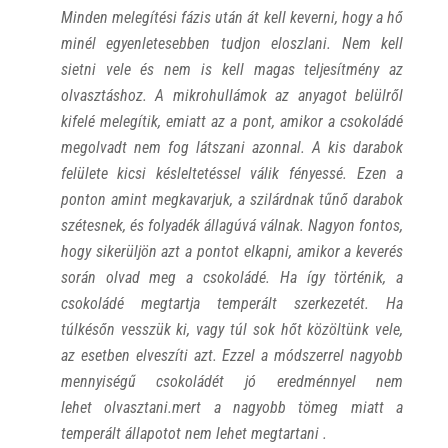
Minden melegítési fázis után át kell keverni, hogy a hő
minél egyenletesebben tudjon eloszlani. Nem kell
sietni vele és nem is kell magas teljesítmény az
olvasztáshoz. A mikrohullámok az anyagot belülről
kifelé melegítik, emiatt az a pont, amikor a csokoládé
megolvadt nem fog látszani azonnal. A kis darabok
felülete kicsi késleltetéssel válik fényessé. Ezen a
ponton amint megkavarjuk, a szilárdnak tűnő darabok
szétesnek, és folyadék állagúvá válnak. Nagyon fontos,
hogy sikerüljön azt a pontot elkapni, amikor a keverés
során olvad meg a csokoládé. Ha így történik, a
csokoládé megtartja temperált szerkezetét. Ha
túlkésőn vesszük ki, vagy túl sok hőt közöltünk vele,
az esetben elveszíti azt. Ezzel a módszerrel nagyobb
mennyiségű csokoládét jó eredménnyel nem
lehet olvasztani.mert a nagyobb tömeg miatt a
temperált állapotot nem lehet megtartani .