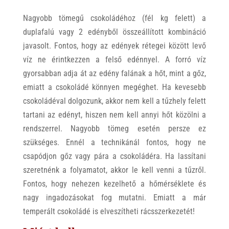
Nagyobb tömegű csokoládéhoz (fél kg felett) a
duplafalú vagy 2 edényből összeállított kombináció
javasolt. Fontos, hogy az edények rétegei között levő
víz ne érintkezzen a felső edénnyel. A forró víz
gyorsabban adja át az edény falának a hőt, mint a gőz,
emiatt a csokoládé könnyen megéghet. Ha kevesebb
csokoládéval dolgozunk, akkor nem kell a tűzhely felett
tartani az edényt, hiszen nem kell annyi hőt közölni a
rendszerrel. Nagyobb tömeg esetén persze ez
szükséges. Ennél a technikánál fontos, hogy ne
csapódjon gőz vagy pára a csokoládéra. Ha lassítani
szeretnénk a folyamatot, akkor le kell venni a tűzről.
Fontos, hogy nehezen kezelhető a hőmérséklete és
nagy ingadozásokat fog mutatni. Emiatt a már
temperált csokoládé is elveszítheti rácsszerkezetét!