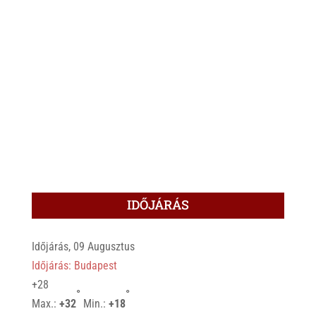
IDŐJÁRÁS
Időjárás, 09 Augusztus
Időjárás: Budapest
+
28
°
°
Max.:
+
32
Min.:
+
18