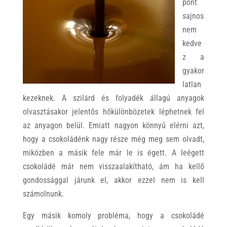
pont
sajnos
nem
kedve
z a
gyakor
latlan
kezeknek. A szilárd és folyadék állagú anyagok
olvasztásakor jelentős hőkülönbözetek léphetnek fel
az anyagon belül. Emiatt nagyon könnyű elérni azt,
hogy a csokoládénk nagy része még meg sem olvadt,
miközben a másik fele már le is égett. A leégett
csokoládé már nem visszaalakítható, ám ha kellő
gondossággal járunk el, akkor ezzel nem is kell
számolnunk.
Egy másik komoly probléma, hogy a csokoládé