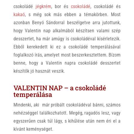
csokoládé
jégkrém
, bor és
csokoládé
, csokoládé és
kakaó
, s még sok más ebben a témakörben. Most
azonban Benyó Sándorral beszélgetve arra jutottunk,
hogy Valentin nap alkalmából készítsen valami szép
desszertet, ha már amúgy is csokoládéval kísérletezik.
Ebből kerekedett ki ez a csokoládé temperálásával
foglalkozó írás, amelyet most beszerkesztettem. Bízom
benne, hogy a Valentin napra csokoládé desszertet
készítők jó hasznát veszik.
VALENTIN NAP – a csokoládé
temperálása
Mindenki, aki már próbált csokoládéval bánni, számos
nehézséggel találkozhatott. Megég, ragadós lesz, vagy
egyszerűen csak túl lágy, s kihűlése után nem éri el a
kívánt keménységet.