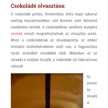
Csokoládé olvasztása:
A csokoládé pirítás, fermentálás őrlés majd cukorral
esetleg tejszármazékkal való keverés után létrejövő
csodálatos termék. A csokoládéban található komplex
aromák
emiatt megváltozhatnak az olvasztás során.
Mivel a csokoládénak az olvadáspontja az ember
normális testhőmérséklete alatt van, a fogyasztása
során szilárdból olvadékká válik. Miközben ez az
olvadás a szájban lezajlik, a csokoládé íze fokozatosan
változik.
Az
alacso
ny
olvadá
si