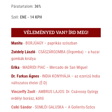
Páratartalom:
36%
Szél:
ENE - 14 KPH
VÉLEMÉNYED VAN? ÍRD MEG!
Manitu
-
BORJÚAGY – paprikás szószban
Zsédely László
-
CSÁSZÁRGOMBA (Úrgomba) – a hazai
gombák királya
Erika
-
MADRIDI PIAC – Mercado de San Miguel
Dr. Farkas Ágnes
-
INDIA KONYHÁJA – az ezerízű India
változatos ételei (É-D)
Vinczeffy Zsolt
-
AMBRUS LAJOS: Dr. Csávossy György
erdélyi borász, költő
Csíki Sándor
-
SOMLÓI GALUSKA – A Gollerits-Szőcs