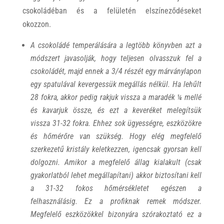
csokoládéban és a felületén elszíneződéseket
okozzon.
A csokoládé temperálására a legtöbb könyvben azt a
módszert javasolják, hogy teljesen olvasszuk fel a
csokoládét, majd ennek a 3/4 részét egy márványlapon
egy spatulával kevergessük megállás nélkül. Ha lehűlt
28 fokra, akkor pedig rakjuk vissza a maradék ¼ mellé
és kavarjuk össze, és ezt a keveréket melegítsük
vissza 31-32 fokra. Ehhez sok ügyességre, eszközökre
és hőmérőre van szükség. Hogy elég megfelelő
szerkezetű kristály keletkezzen, igencsak gyorsan kell
dolgozni. Amikor a megfelelő állag kialakult (csak
gyakorlatból lehet megállapítani) akkor biztosítani kell
a 31-32 fokos hőmérsékletet egészen a
felhasználásig. Ez a profiknak remek módszer.
Megfelelő eszközökkel bizonyára szórakoztató ez a