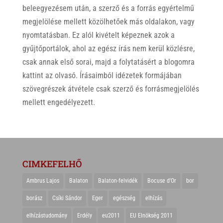
beleegyezésem után, a szerző és a forrás egyértelmű
megjelölése mellett közölhetőek más oldalakon, vagy
nyomtatásban. Ez alól kivételt képeznek azok a
gyűjtőportálok, ahol az egész írás nem kerül közlésre,
csak annak első sorai, majd a folytatásért a blogomra
kattint az olvasó. Írásaimból idézetek formájában
szövegrészek átvétele csak szerző és forrásmegjelölés
mellett engedélyezett.
CIMKEFELHŐ
Ambrus Lajos
Balaton
Balaton-felvidék
Bocuse d'Or
bor
borász
Csíki Sándor
Eger
egészség
elhízás
elhízástudomány
Erdély
eu2011
EU Elnökség 2011