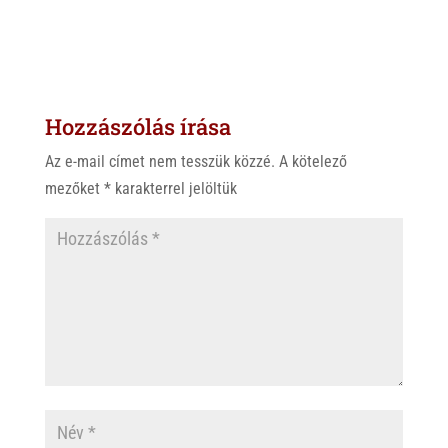
h
i
a
a
b
c
t
e
e
s
r
b
Hozzászólás írása
A
o
p
o
Az e-mail címet nem tesszük közzé.
A kötelező
p
k
mezőket
*
karakterrel jelöltük