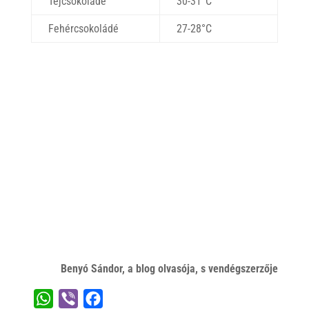
Tejcsokoládé
30-31°C
Fehércsokoládé
27-28°C
Benyó Sándor, a blog olvasója, s vendégszerzője
W
V
F