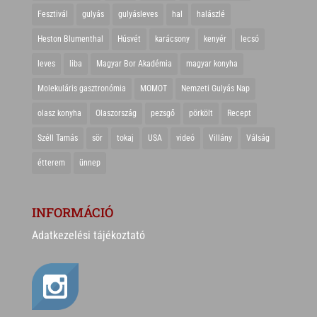
Fesztivál
gulyás
gulyásleves
hal
halászlé
Heston Blumenthal
Húsvét
karácsony
kenyér
lecsó
leves
liba
Magyar Bor Akadémia
magyar konyha
Molekuláris gasztronómia
MOMOT
Nemzeti Gulyás Nap
olasz konyha
Olaszország
pezsgő
pörkölt
Recept
Széll Tamás
sör
tokaj
USA
videó
Villány
Válság
étterem
ünnep
INFORMÁCIÓ
Adatkezelési tájékoztató