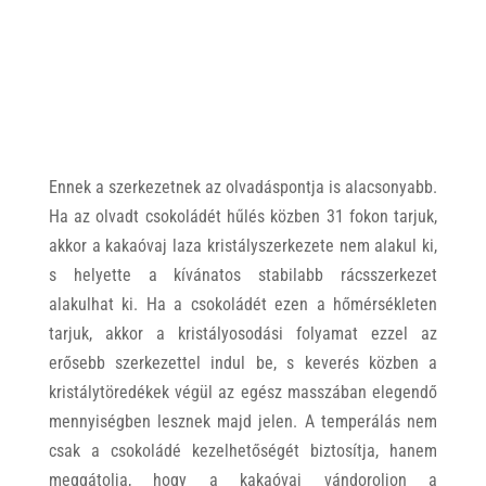
Ennek a szerkezetnek az olvadáspontja is alacsonyabb.
Ha az olvadt csokoládét hűlés közben 31 fokon tarjuk,
akkor a kakaóvaj laza kristályszerkezete nem alakul ki,
s helyette a kívánatos stabilabb rácsszerkezet
alakulhat ki. Ha a csokoládét ezen a hőmérsékleten
tarjuk, akkor a kristályosodási folyamat ezzel az
erősebb szerkezettel indul be, s keverés közben a
kristálytöredékek végül az egész masszában elegendő
mennyiségben lesznek majd jelen. A temperálás nem
csak a csokoládé kezelhetőségét biztosítja, hanem
meggátolja, hogy a kakaóvaj vándoroljon a