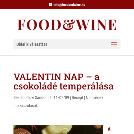
info@foodandwine.hu
Oldal kiválasztása
VALENTIN NAP – a
csokoládé temperálása
Szerző:
Csíki Sándor
|
2011/02/09
|
Recept
|
Nincsenek
hozzászólások
A