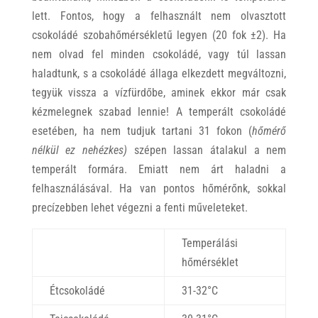
lett. Fontos, hogy a felhasznált nem olvasztott
csokoládé szobahőmérsékletű legyen (20 fok ±2). Ha
nem olvad fel minden csokoládé, vagy túl lassan
haladtunk, s a csokoládé állaga elkezdett megváltozni,
tegyük vissza a vízfürdőbe, aminek ekkor már csak
kézmelegnek szabad lennie! A temperált csokoládé
esetében, ha nem tudjuk tartani 31 fokon (
hőmérő
nélkül ez nehézkes)
szépen lassan átalakul a nem
temperált formára. Emiatt nem árt haladni a
felhasználásával. Ha van pontos hőmérőnk, sokkal
precízebben lehet végezni a fenti műveleteket.
Temperálási
hőmérséklet
Étcsokoládé
31-32°C