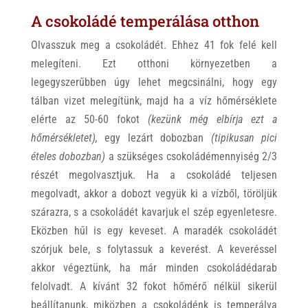
A csokoládé temperálása otthon
Olvasszuk meg a csokoládét. Ehhez 41 fok felé kell
melegíteni. Ezt otthoni környezetben a
legegyszerűbben úgy lehet megcsinálni, hogy egy
tálban vizet melegítünk, majd ha a víz hőmérséklete
elérte az 50-60 fokot
(kezünk még elbírja ezt a
hőmérsékletet),
egy lezárt dobozban
(tipikusan pici
ételes dobozban)
a szükséges csokoládémennyiség 2/3
részét megolvasztjuk. Ha a csokoládé teljesen
megolvadt, akkor a dobozt vegyük ki a vízből, töröljük
szárazra, s a csokoládét kavarjuk el szép egyenletesre.
Eközben hűl is egy keveset. A maradék csokoládét
szórjuk bele, s folytassuk a keverést. A keveréssel
akkor végeztünk, ha már minden csokoládédarab
felolvadt. A kívánt 32 fokot hőmérő nélkül sikerül
beállítanunk, miközben a csokoládénk is temperálva