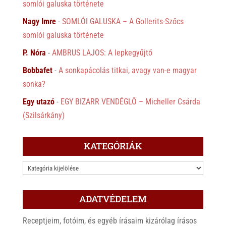
somlói galuska története
Nagy Imre
-
SOMLÓI GALUSKA – A Gollerits-Szőcs
somlói galuska története
P. Nóra
-
AMBRUS LAJOS: A lepkegyűjtő
Bobbafet
-
A sonkapácolás titkai, avagy van-e magyar
sonka?
Egy utazó
-
EGY BIZARR VENDÉGLŐ – Micheller Csárda
(Szilsárkány)
KATEGÓRIÁK
KATEGÓRIÁK
ADATVÉDELEM
Receptjeim, fotóim, és egyéb írásaim kizárólag írásos