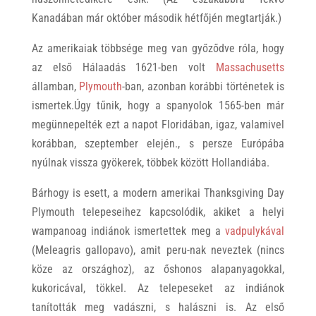
Kanadában már október második hétfőjén megtartják.)
Az amerikaiak többsége meg van győződve róla, hogy
az első Hálaadás 1621-ben volt
Massachusetts
államban,
Plymouth
-ban, azonban korábbi történetek is
ismertek.Úgy tűnik, hogy a spanyolok 1565-ben már
megünnepelték ezt a napot Floridában, igaz, valamivel
korábban, szeptember elején., s persze Európába
nyúlnak vissza gyökerek, többek között Hollandiába.
Bárhogy is esett, a modern amerikai Thanksgiving Day
Plymouth telepeseihez kapcsolódik, akiket a helyi
wampanoag indiánok ismertettek meg a
vadpulykával
(Meleagris gallopavo), amit peru-nak neveztek (nincs
köze az országhoz), az őshonos alapanyagokkal,
kukoricával, tökkel. Az telepeseket az indiánok
tanították meg vadászni, s halászni is. Az első