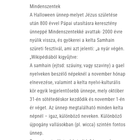
Mindenszentek
A Halloween ünnep-melyet Jézus születése
után 800 évvel Pápai utasításra keresztény
ünneppé Mindenszentekké avattak- 2000 évre
nyúlik vissza, és gyökerei a kelta Samhain
szüreti fesztivál, ami azt jelenti: „a nyár végén.
„Wikipédiából kigyűjtve:
A samhain (ejtsd: száuiny, vagy szaviny) a gael
nyelveken beszélő népeknél a november hónap
elnevezése, valamint a kelta nyelvi-kulturális
kör egyik legjelentősebb ünnepe, mely október
31-én sötétedéskor kezdődik és november 1-én
ér véget. Az ünnep megtalálható minden kelta
népnél – igaz, különböző neveken. Különböző
újpogány vallásokban (pl. wicca) szintén fontos
ünnep.