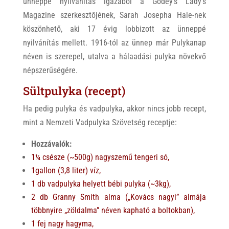
ünneppé nyilvánítás igazából a Godey’s Lady’s
Magazine szerkesztőjének, Sarah Josepha Hale-nek
köszönhető, aki 17 évig lobbizott az ünneppé
nyilvánítás mellett. 1916-tól az ünnep már Pulykanap
néven is szerepel, utalva a hálaadási pulyka növekvő
népszerűségére.
Sültpulyka (recept)
Ha pedig pulyka és vadpulyka, akkor nincs jobb recept,
mint a Nemzeti Vadpulyka Szövetség receptje:
Hozzávalók:
1¼ csésze (~500g) nagyszemű tengeri só,
1gallon (3,8 liter) víz,
1 db vadpulyka helyett bébi pulyka (~3kg),
2 db Granny Smith alma („Kovács nagyi” almája
többnyire „zöldalma” néven kapható a boltokban),
1 fej nagy hagyma,