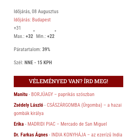
Időjárás, 08 Augusztus
Időjárás: Budapest
+
31
°
°
Max.:
+
32
Min.:
+
22
Páratartalom:
39%
Szél:
NNE - 15 KPH
VÉLEMÉNYED VAN? ÍRD MEG!
Manitu
-
BORJÚAGY – paprikás szószban
Zsédely László
-
CSÁSZÁRGOMBA (Úrgomba) – a hazai
gombák királya
Erika
-
MADRIDI PIAC – Mercado de San Miguel
Dr. Farkas Ágnes
-
INDIA KONYHÁJA – az ezerízű India