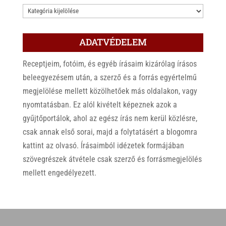
KATEGÓRIÁK
ADATVÉDELEM
Receptjeim, fotóim, és egyéb írásaim kizárólag írásos
beleegyezésem után, a szerző és a forrás egyértelmű
megjelölése mellett közölhetőek más oldalakon, vagy
nyomtatásban. Ez alól kivételt képeznek azok a
gyűjtőportálok, ahol az egész írás nem kerül közlésre,
csak annak első sorai, majd a folytatásért a blogomra
kattint az olvasó. Írásaimból idézetek formájában
szövegrészek átvétele csak szerző és forrásmegjelölés
mellett engedélyezett.