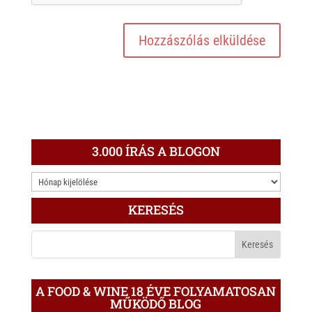
3.000 ÍRÁS A BLOGON
3.000
ÍRÁS
KERESÉS
A
BLOGON
A FOOD & WINE 18 ÉVE FOLYAMATOSAN
MŰKÖDŐ BLOG