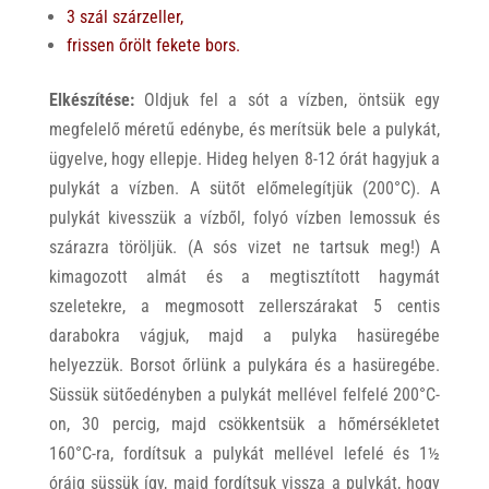
3 szál szárzeller,
frissen őrölt fekete bors.
Elkészítése:
Oldjuk fel a sót a vízben, öntsük egy
megfelelő méretű edénybe, és merítsük bele a pulykát,
ügyelve, hogy ellepje. Hideg helyen 8-12 órát hagyjuk a
pulykát a vízben. A sütőt előmelegítjük (200°C). A
pulykát kivesszük a vízből, folyó vízben lemossuk és
szárazra töröljük. (A sós vizet ne tartsuk meg!) A
kimagozott almát és a megtisztított hagymát
szeletekre, a megmosott zellerszárakat 5 centis
darabokra vágjuk, majd a pulyka hasüregébe
helyezzük. Borsot őrlünk a pulykára és a hasüregébe.
Süssük sütőedényben a pulykát mellével felfelé 200°C-
on, 30 percig, majd csökkentsük a hőmérsékletet
160°C-ra, fordítsuk a pulykát mellével lefelé és 1½
óráig süssük így, majd fordítsuk vissza a pulykát, hogy