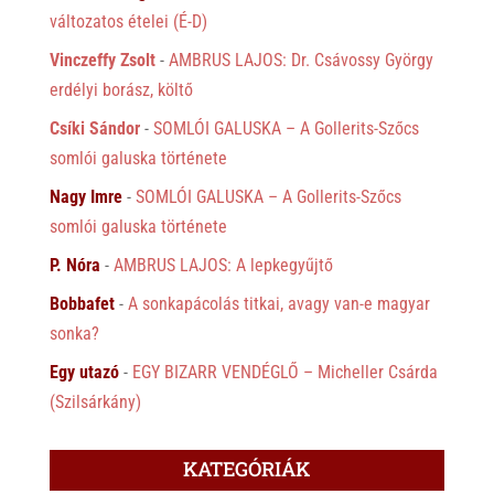
változatos ételei (É-D)
Vinczeffy Zsolt
-
AMBRUS LAJOS: Dr. Csávossy György
erdélyi borász, költő
Csíki Sándor
-
SOMLÓI GALUSKA – A Gollerits-Szőcs
somlói galuska története
Nagy Imre
-
SOMLÓI GALUSKA – A Gollerits-Szőcs
somlói galuska története
P. Nóra
-
AMBRUS LAJOS: A lepkegyűjtő
Bobbafet
-
A sonkapácolás titkai, avagy van-e magyar
sonka?
Egy utazó
-
EGY BIZARR VENDÉGLŐ – Micheller Csárda
(Szilsárkány)
KATEGÓRIÁK