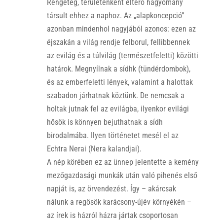
Rengeteg, területenként eltérő hagyomány
társult ehhez a naphoz. Az „alapkoncepció”
azonban mindenhol nagyjából azonos: ezen az
éjszakán a világ rendje felborul, fellibbennek
az evilág és a túlvilág (természetfeletti) közötti
határok. Megnyílnak a sídhk (tündérdombok),
és az emberfeletti lények, valamint a halottak
szabadon járhatnak köztünk. De nemcsak a
holtak jutnak fel az evilágba, ilyenkor evilági
hősök is könnyen bejuthatnak a sídh
birodalmába. Ilyen történetet mesél el az
Echtra Nerai (Nera kalandjai).
A nép körében ez az ünnep jelentette a kemény
mezőgazdasági munkák után való pihenés első
napját is, az örvendezést. Így – akárcsak
nálunk a regösök karácsony-újév környékén –
az írek is házról házra jártak csoportosan