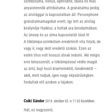
szimbóluma, Venus, Aphrodité, Iduna és más
anyaistennők attribútuma. A gránátalma pedig
az alvilággal is kapcsolatban áll: Perszephoné
gránátalmamagokat evett, így lett az alvilág
királynője Hadész, a holtak ura birodalmában.
Az ünnep és az alma kapcsolatát lásd itt
A töklámpa-szimbólum eredetéről vita folyik, de
vagy ír, vagy skót eredetű szokás. Ezen az
estén tilos volt hosszú útnak indulni. Aki mégis
erre kényszerült, a töklámpással védte magát
az ártó, bajt hozó kísértetektől, tündérektől –
akik, mint tudjuk, igen nagy népsűrűségben
fordultak elő azokon a tájakon.
Csíki Sándor
2013. október 02.-n 11:52 közelében
Hát, ez nagyszerű.