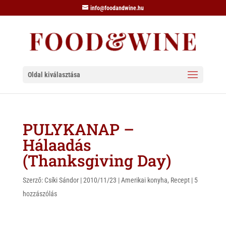
info@foodandwine.hu
Oldal kiválasztása
PULYKANAP –
Hálaadás
(Thanksgiving Day)
Szerző:
Csíki Sándor
|
2010/11/23
|
Amerikai konyha
,
Recept
|
5
hozzászólás