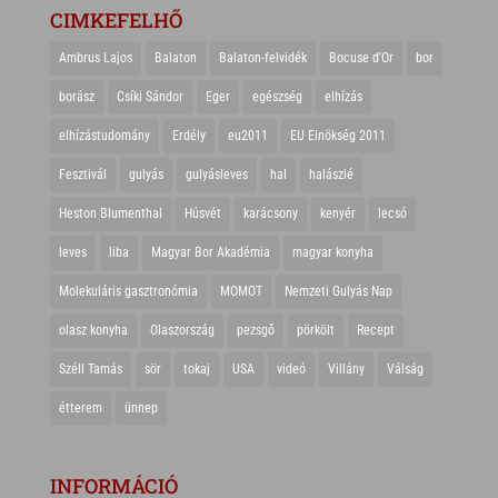
CIMKEFELHŐ
Ambrus Lajos
Balaton
Balaton-felvidék
Bocuse d'Or
bor
borász
Csíki Sándor
Eger
egészség
elhízás
elhízástudomány
Erdély
eu2011
EU Elnökség 2011
Fesztivál
gulyás
gulyásleves
hal
halászlé
Heston Blumenthal
Húsvét
karácsony
kenyér
lecsó
leves
liba
Magyar Bor Akadémia
magyar konyha
Molekuláris gasztronómia
MOMOT
Nemzeti Gulyás Nap
olasz konyha
Olaszország
pezsgő
pörkölt
Recept
Széll Tamás
sör
tokaj
USA
videó
Villány
Válság
étterem
ünnep
INFORMÁCIÓ