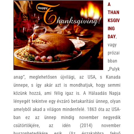
A
THAN
KSGIV
ING
DAY
,
vagy
prózai
bban
„Pulyk
anap”, meglehetősen újvilági, az USA, s Kanada
ünnepe, s így akár azt is mondhatjuk, hogy semmi
közünk hozzá, ami félig igaz is. A Hálaadás Napja
lényegét tekintve egy évzáró betakarítási ünnep, olyan
amelyből akad a világon mindenfelé. 1863 óta az USA-
ban ez az ünnep mindig november negyedik
csütörtökjére, az idén (2014) november
huszonhetedikére esik. (Az északabbra fekvő