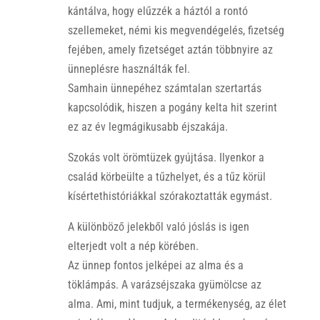
kántálva, hogy elűzzék a háztól a rontó
szellemeket, némi kis megvendégelés, fizetség
fejében, amely fizetséget aztán többnyire az
ünneplésre használták fel.
Samhain ünnepéhez számtalan szertartás
kapcsolódik, hiszen a pogány kelta hit szerint
ez az év legmágikusabb éjszakája.
Szokás volt örömtüzek gyújtása. Ilyenkor a
család körbeülte a tűzhelyet, és a tűz körül
kísértethistóriákkal szórakoztatták egymást.
A különböző jelekből való jóslás is igen
elterjedt volt a nép körében.
Az ünnep fontos jelképei az alma és a
töklámpás. A varázséjszaka gyümölcse az
alma. Ami, mint tudjuk, a termékenység, az élet