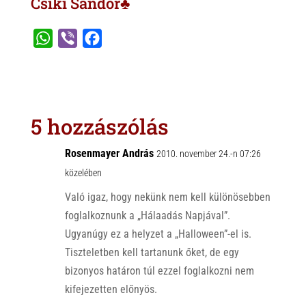
Csíki Sándor♣
W
V
F
h
i
a
a
b
c
t
e
e
s
r
b
5 hozzászólás
A
o
p
o
Rosenmayer András
2010. november 24.-n 07:26
p
k
közelében
Való igaz, hogy nekünk nem kell különösebben
foglalkoznunk a „Hálaadás Napjával”.
Ugyanúgy ez a helyzet a „Halloween”-el is.
Tiszteletben kell tartanunk őket, de egy
bizonyos határon túl ezzel foglalkozni nem
kifejezetten előnyös.