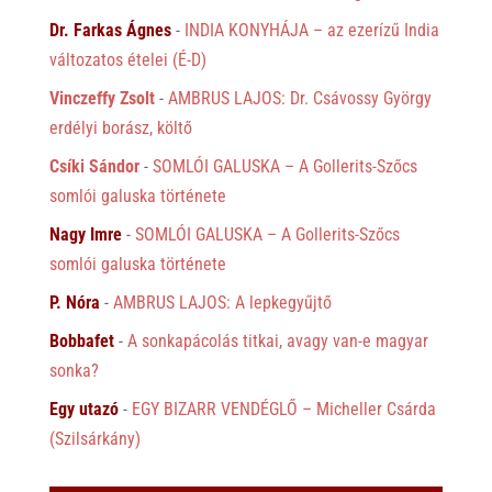
Dr. Farkas Ágnes
-
INDIA KONYHÁJA – az ezerízű India
változatos ételei (É-D)
Vinczeffy Zsolt
-
AMBRUS LAJOS: Dr. Csávossy György
erdélyi borász, költő
Csíki Sándor
-
SOMLÓI GALUSKA – A Gollerits-Szőcs
somlói galuska története
Nagy Imre
-
SOMLÓI GALUSKA – A Gollerits-Szőcs
somlói galuska története
P. Nóra
-
AMBRUS LAJOS: A lepkegyűjtő
Bobbafet
-
A sonkapácolás titkai, avagy van-e magyar
sonka?
Egy utazó
-
EGY BIZARR VENDÉGLŐ – Micheller Csárda
(Szilsárkány)