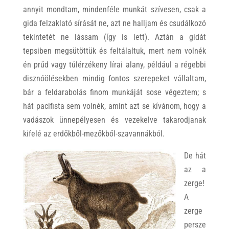
annyit mondtam, mindenféle munkát szívesen, csak a
gida felzaklató sírását ne, azt ne halljam és csudálkozó
tekintetét ne lássam (így is lett). Aztán a gidát
tepsiben megsütöttük és feltálaltuk, mert nem volnék
én prűd vagy túlérzékeny lírai alany, például a régebbi
disznóölésekben mindig fontos szerepeket vállaltam,
bár a feldarabolás finom munkáját sose végeztem; s
hát pacifista sem volnék, amint azt se kívánom, hogy a
vadászok ünnepélyesen és vezekelve takarodjanak
kifelé az erdőkből-mezőkből-szavannákból.
De hát
az a
zerge!
A
zerge
persze