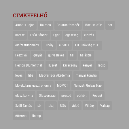
CIMKEFELHŐ
Ambrus Lajos
Balaton
Balaton-felvidék
Bocuse d'Or
bor
borász
Csíki Sándor
Eger
egészség
elhízás
elhízástudomány
Erdély
eu2011
EU Elnökség 2011
Fesztivál
gulyás
gulyásleves
hal
halászlé
Heston Blumenthal
Húsvét
karácsony
kenyér
lecsó
leves
liba
Magyar Bor Akadémia
magyar konyha
Molekuláris gasztronómia
MOMOT
Nemzeti Gulyás Nap
olasz konyha
Olaszország
pezsgő
pörkölt
Recept
Széll Tamás
sör
tokaj
USA
videó
Villány
Válság
étterem
ünnep