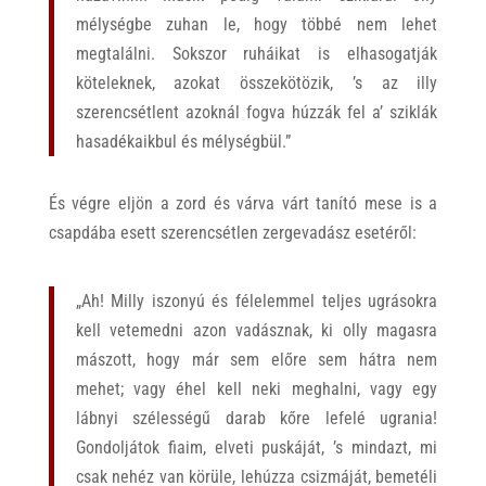
mélységbe zuhan le, hogy többé nem lehet
megtalálni. Sokszor ruháikat is elhasogatják
köteleknek, azokat összekötözik, ’s az illy
szerencsétlent azoknál fogva húzzák fel a’ sziklák
hasadékaikbul és mélységbül.”
És végre eljön a zord és várva várt tanító mese is a
csapdába esett szerencsétlen zergevadász esetéről:
„Ah! Milly iszonyú és félelemmel teljes ugrásokra
kell vetemedni azon vadásznak, ki olly magasra
mászott, hogy már sem előre sem hátra nem
mehet; vagy éhel kell neki meghalni, vagy egy
lábnyi szélességű darab kőre lefelé ugrania!
Gondoljátok fiaim, elveti puskáját, ’s mindazt, mi
csak nehéz van körüle, lehúzza csizmáját, bemetéli