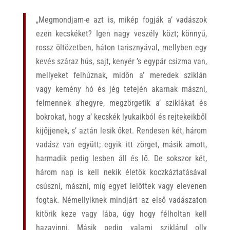
„Megmondjam-e azt is, mikép fogják a’ vadászok
ezen kecskéket? Igen nagy veszély közt; könnyű,
rossz öltözetben, háton tarisznyával, mellyben egy
kevés száraz hús, sajt, kenyér ’s egypár csizma van,
mellyeket felhúznak, midőn a’ meredek sziklán
vagy kemény hó és jég tetején akarnak mászni,
felmennek a’hegyre, megzörgetik a’ sziklákat és
bokrokat, hogy a’ kecskék lyukaikból és rejtekeikből
kijőjjenek, s’ aztán lesik őket. Rendesen két, három
vadász van együtt; egyik itt zörget, másik amott,
harmadik pedig lesben áll és lő. De sokszor két,
három nap is kell nekik életök koczkáztatásával
csúszni, mászni, míg egyet lelőttek vagy elevenen
fogtak. Némellyiknek mindjárt az első vadászaton
kitörik keze vagy lába, úgy hogy félholtan kell
hazavinni. Másik pedig valami sziklárul olly