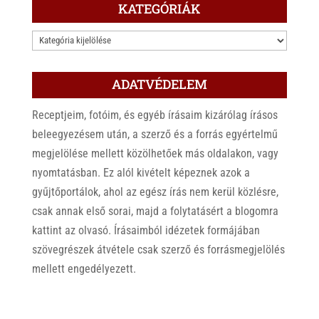
KATEGÓRIÁK
KATEGÓRIÁK
ADATVÉDELEM
Receptjeim, fotóim, és egyéb írásaim kizárólag írásos
beleegyezésem után, a szerző és a forrás egyértelmű
megjelölése mellett közölhetőek más oldalakon, vagy
nyomtatásban. Ez alól kivételt képeznek azok a
gyűjtőportálok, ahol az egész írás nem kerül közlésre,
csak annak első sorai, majd a folytatásért a blogomra
kattint az olvasó. Írásaimból idézetek formájában
szövegrészek átvétele csak szerző és forrásmegjelölés
mellett engedélyezett.