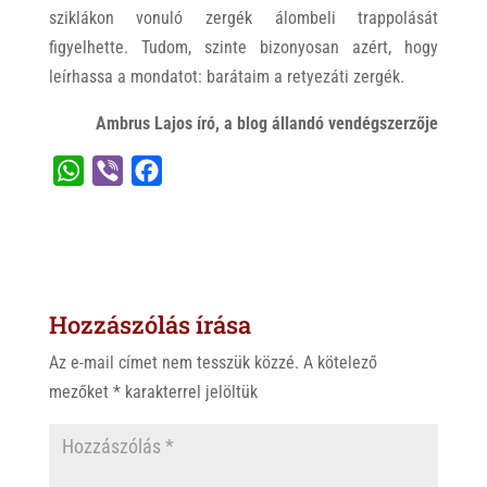
sziklákon vonuló zergék álombeli trappolását
figyelhette. Tudom, szinte bizonyosan azért, hogy
leírhassa a mondatot: barátaim a retyezáti zergék.
Ambrus Lajos író, a blog állandó vendégszerzője
W
V
F
h
i
a
a
b
c
t
e
e
s
r
b
Hozzászólás írása
A
o
p
o
Az e-mail címet nem tesszük közzé.
A kötelező
p
k
mezőket
*
karakterrel jelöltük