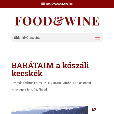
info@foodandwine.hu
Oldal kiválasztása
BARÁTAIM a kőszáli
kecskék
Szerző:
Ambrus Lajos
|
2010/10/08
|
Ambrus Lajos írásai
|
Nincsenek hozzászólások
AZ