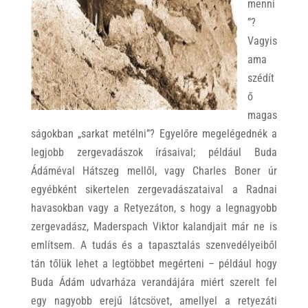
menni
”?
Vagyis
ama
szédít
ő
magas
ságokban „sarkat metélni”? Egyelőre megelégednék a
legjobb zergevadászok írásaival; például Buda
Ádáméval Hátszeg mellől, vagy Charles Boner úr
egyébként sikertelen zergevadászataival a Radnai
havasokban vagy a Retyezáton, s hogy a legnagyobb
zergevadász, Maderspach Viktor kalandjait már ne is
említsem. A tudás és a tapasztalás szenvedélyeiből
tán tőlük lehet a legtöbbet megérteni – például hogy
Buda Ádám udvarháza verandájára miért szerelt fel
egy nagyobb erejű látcsövet, amellyel a retyezáti