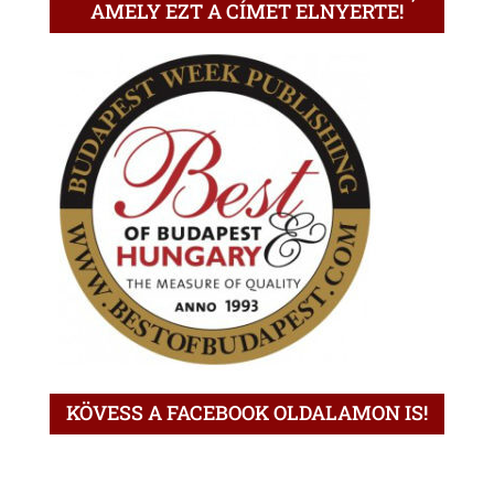
AMELY EZT A CÍMET ELNYERTE!
KÖVESS A FACEBOOK OLDALAMON IS!