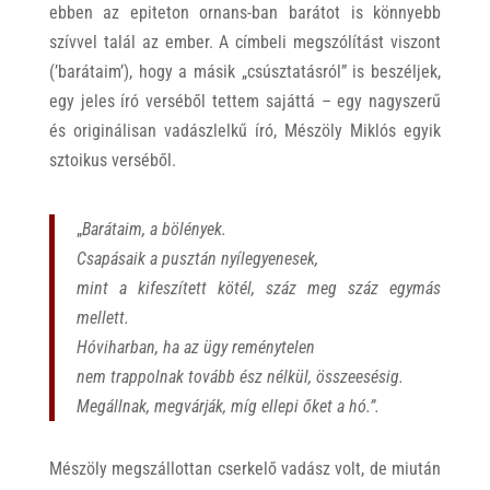
ebben az epiteton ornans-ban barátot is könnyebb
szívvel talál az ember. A címbeli megszólítást viszont
(’barátaim’), hogy a másik „csúsztatásról” is beszéljek,
egy jeles író verséből tettem sajáttá – egy nagyszerű
és originálisan vadászlelkű író, Mészöly Miklós egyik
sztoikus verséből.
„
Barátaim, a bölények.
Csapásaik a pusztán nyílegyenesek,
mint a kifeszített kötél, száz meg száz egymás
mellett.
Hóviharban, ha az ügy reménytelen
nem trappolnak tovább ész nélkül, összeesésig.
Megállnak, megvárják, míg ellepi őket a hó.”.
Mészöly megszállottan cserkelő vadász volt, de miután