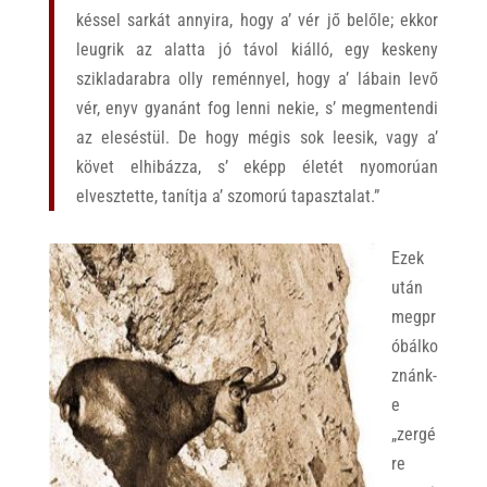
késsel sarkát annyira, hogy a’ vér jő belőle; ekkor
leugrik az alatta jó távol kiálló, egy keskeny
szikladarabra olly reménnyel, hogy a’ lábain levő
vér, enyv gyanánt fog lenni nekie, s’ megmentendi
az eleséstül. De hogy mégis sok leesik, vagy a’
követ elhibázza, s’ eképp életét nyomorúan
elvesztette, tanítja a’ szomorú tapasztalat.”
Ezek
után
megpr
óbálko
znánk-
e
„zergé
re