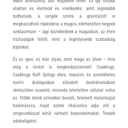
ekkor sötétbarna, alul majdnem fehér. És így tovább
alaktan és életmód és viselkedés: amit leginkább
tudhatunk, a zergék szinte a gravitációt is
meghazudtoló röpködése a magos, elérhetetlen hegyek
sziklaormain – úgy közlekednek a magasban, az éteri
tisztaságok fölött, mint a legteljesebb szabadság
bajnokai.
És ez igen, ez már olyan, mint maga az álom – érte
még a lövést is megkockáztatnám! Csakhogy.
Csakhogy Raff György ékes, impulzív és szemléletes
nyelvi dialógusban előadott bestiáriumában
rémisztően ecseteli, micsoda lehetetlen vállalat volna
ez. Előbb élénk színekkel beszél, felemelt mutatóujjal
hadonászva, majd szinte rikácsolva adja elő a
zergevadászat körül várható bonyodalmakat. Tessék
odahallgatni: