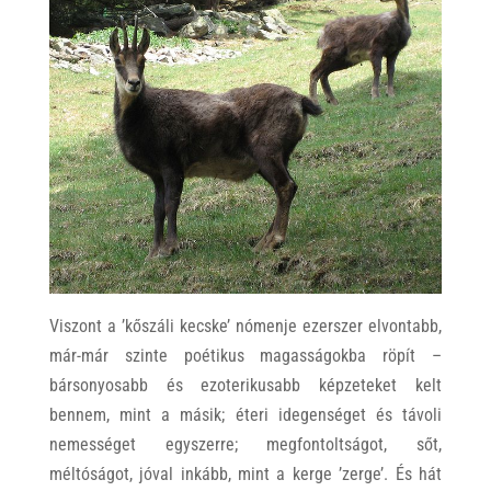
Viszont a ’kőszáli kecske’ nómenje ezerszer elvontabb,
már-már szinte poétikus magasságokba röpít –
bársonyosabb és ezoterikusabb képzeteket kelt
bennem, mint a másik; éteri idegenséget és távoli
nemességet egyszerre; megfontoltságot, sőt,
méltóságot, jóval inkább, mint a kerge ’zerge’. És hát