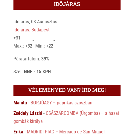
IDŐJÁRÁS
Időjárás, 08 Augusztus
Időjárás: Budapest
+
31
°
°
Max.:
+
32
Min.:
+
22
Páratartalom:
39%
Szél:
NNE - 15 KPH
VÉLEMÉNYED VAN? ÍRD MEG!
Manitu
-
BORJÚAGY – paprikás szószban
Zsédely László
-
CSÁSZÁRGOMBA (Úrgomba) – a hazai
gombák királya
Erika
-
MADRIDI PIAC – Mercado de San Miguel