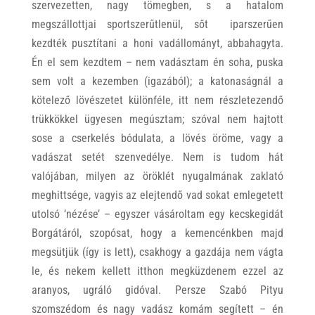
szervezetten, nagy tömegben, s a hatalom
megszállottjai sportszerűtlenül, sőt iparszerűen
kezdték pusztítani a honi vadállományt, abbahagyta.
Én el sem kezdtem – nem vadásztam én soha, puska
sem volt a kezemben (igazából); a katonaságnál a
kötelező lövészetet különféle, itt nem részletezendő
trükkökkel ügyesen megúsztam; szóval nem hajtott
sose a cserkelés bódulata, a lövés öröme, vagy a
vadászat setét szenvedélye. Nem is tudom hát
valójában, milyen az öröklét nyugalmának zaklató
meghittsége, vagyis az elejtendő vad sokat emlegetett
utolsó ’nézése’ – egyszer vásároltam egy kecskegidát
Borgátáról, szopósat, hogy a kemencénkben majd
megsütjük (így is lett), csakhogy a gazdája nem vágta
le, és nekem kellett itthon megküzdenem ezzel az
aranyos, ugráló gidóval. Persze Szabó Pityu
szomszédom és nagy vadász komám segített – én