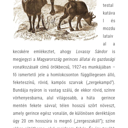
testal
katáva
l és
mozdu
lataiv
al a
kecskére emlékeztet, ahogy
Lovassy Sándor
is
megjegyzi a
Magyarország gerinces állatai és gazdasági
vonatkozásaik
című örökbecsű, 1927-es munkájában –
fő ismertető jele a homlokcsonton függőlegesen álló,
feketeszínű, rövid, kampós szarvak („zergekampó”).
Bundája nyáron is vastag szálú, de ekkor rövid, színre
vörhenyesbarna, alul világosabb, a háta gerince
mentén fekete sávval; télen hosszú szőrt növeszt,
amely gerince egész vonalán, de különösen deréktájon
úgy 20 cm hosszúra is megnő („zergeszakáll”); színe