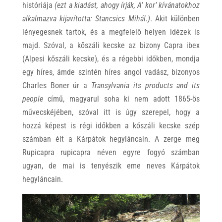
históriája
(ezt a kiadást, ahogy írják, A’ kor’ kívánatokhoz
alkalmazva kijavította: Stancsics Mihál.)
. Akit különben
lényegesnek tartok, és a megfelelő helyen idézek is
majd. Szóval, a kőszáli kecske az bizony Capra ibex
(Alpesi kőszáli kecske), és a régebbi időkben, mondja
egy híres, ámde szintén híres angol vadász, bizonyos
Charles Boner úr a
Transylvania its products and its
people
című, magyarul soha ki nem adott 1865-ös
művecskéjében, szóval itt is úgy szerepel, hogy a
hozzá képest is régi időkben a kőszáli kecske szép
számban élt a Kárpátok hegyláncain. A zerge meg
Rupicapra rupicapra néven egyre fogyó számban
ugyan, de mai is tenyészik eme neves Kárpátok
hegyláncain.