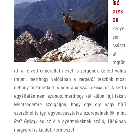
ÍRÓ
OLYK
OR
kegye
sen
csúszt
at –
rögtön
itt, a felvett címerállat nevét is zergének kellett volna
írnom, merthogy valójában a
zergéről
teszünk most
néhány tiszteletkört, s nem a
kőszáli kecskéről.
A kettő
egyáltalán nem azonos, merthogy két külön fajt takar.
Mentségemre szolgáljon, hogy egy oly nagy hírű
szerzőnél is így, egybecsúsztatva szerepelnek ők, mint
Raff György
és az ő a gyermekeknek szóló, 1846-ban
magyarul is kiadott természet-