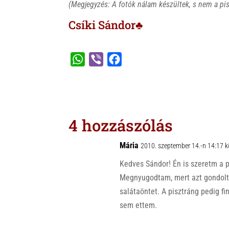
(Megjegyzés: A fotók nálam készültek, s nem a pi
Csíki Sándor♣
W
V
F
h
i
a
a
b
c
t
e
e
s
r
b
4 hozzászólás
A
o
p
o
Mária
2010. szeptember 14.-n 14:17 
p
k
Kedves Sándor! Én is szeretm a 
Megnyugodtam, mert azt gondolt
salátaöntet. A pisztráng pedig fi
sem ettem.