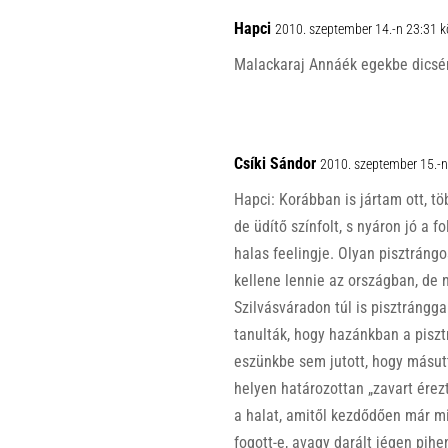
Hapci
2010. szeptember 14.-n 23:31 
Malackaraj Annáék egekbe dicsér
Csíki Sándor
2010. szeptember 15.-n
Hapci: Korábban is jártam ott, t
de üdítő színfolt, s nyáron jó a f
halas feelingje. Olyan pisztráng
kellene lennie az országban, de 
Szilvásváradon túl is pisztrángga
tanulták, hogy hazánkban a piszt
eszünkbe sem jutott, hogy másutt
helyen határozottan „zavart ére
a halat, amitől kezdődően már mi
fogott-e, avagy darált jégen pihe