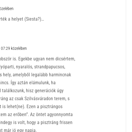
közelében
ték a helyet (Siesta?)…
 07:29 közelében
öbbször is. Egekbe ugyan nem dicsértem,
olyóparti, nyaralós, strandpapucsos,
os hely, amelyből legalább harmincnak
nincs. Így aztán elámulunk, ha
l találkozunk, hisz generációk úgy
ráng az csak Szilvásváradon terem, s
 is lehet(ne). Ezen a pisztrángos
ztem az erőben”. Az öntet agyonnyomta
ndegy is volt, hogy a pisztráng frissen
nt már jó egy napja.