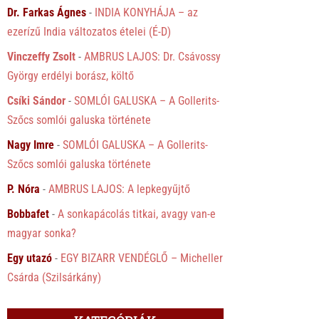
Dr. Farkas Ágnes
-
INDIA KONYHÁJA – az
ezerízű India változatos ételei (É-D)
Vinczeffy Zsolt
-
AMBRUS LAJOS: Dr. Csávossy
György erdélyi borász, költő
Csíki Sándor
-
SOMLÓI GALUSKA – A Gollerits-
Szőcs somlói galuska története
Nagy Imre
-
SOMLÓI GALUSKA – A Gollerits-
Szőcs somlói galuska története
P. Nóra
-
AMBRUS LAJOS: A lepkegyűjtő
Bobbafet
-
A sonkapácolás titkai, avagy van-e
magyar sonka?
Egy utazó
-
EGY BIZARR VENDÉGLŐ – Micheller
Csárda (Szilsárkány)