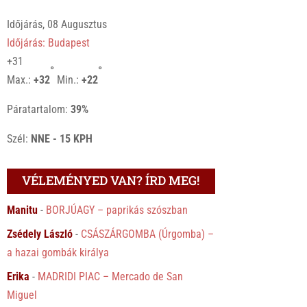
Időjárás, 08 Augusztus
Időjárás: Budapest
+
31
°
°
Max.:
+
32
Min.:
+
22
Páratartalom:
39%
Szél:
NNE - 15 KPH
VÉLEMÉNYED VAN? ÍRD MEG!
Manitu
-
BORJÚAGY – paprikás szószban
Zsédely László
-
CSÁSZÁRGOMBA (Úrgomba) –
a hazai gombák királya
Erika
-
MADRIDI PIAC – Mercado de San
Miguel