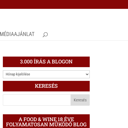
MÉDIAAJÁNLAT
3.000 ÍRÁS A BLOGON
3.000
ÍRÁS
KERESÉS
A
BLOGON
A FOOD & WINE 18 ÉVE
FOLYAMATOSAN MŰKÖDŐ BLOG