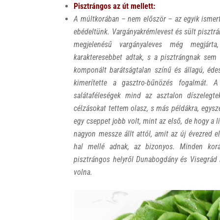
Pisztrángos az út mellett:
A múltkorában – nem először – az egyik ismert
ebédeltünk. Vargányakrémlevest és sült pisztrá
megjelenésű vargányaleves még megjárt
karakteresebbet adtak, s a pisztrángnak sem 
komponált barátságtalan színű és állagú, édes
kimerítette a gasztro-bűnözés fogalmát. A
salátaféleségek mind az asztalon díszeleg
célzásokat tettem olasz, s más példákra, egys
egy cseppet jobb volt, mint az első, de hogy a
nagyon messze állt attól, amit az új évezred 
hal mellé adnak, az bizonyos. Minden koráb
pisztrángos helyről Dunabogdány és Visegrád k
volna.