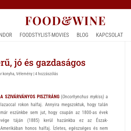
ÁNDOR
FOODSTYLIST-MOVIES
BLOG
KAPCSOLAT
ű, jó és gazdaságos
r konyha
,
Vélemény
|
4 hozzászólás
A SZIVÁRVÁNYOS PISZTRÁNG
(
Oncorhynchus mykiss)
a
lazaccal rokon halfaj. Annyira megszoktuk, hogy talán
már eszünkbe sem jut, hogy csupán az 1800-as évek
vége táján (1885) kerül hazánkba ez az Észak-
Amerikában honos halfaj. Ízletes, egészséges és nem