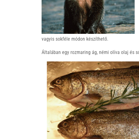
k
vagyis sokféle módon készíthető.
Általában egy rozmaring ág, némi olíva olaj és só