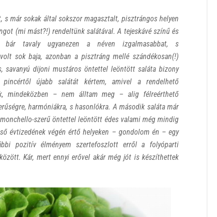
, s már sokak által sokszor magasztalt, pisztrángos helyen
ngot (mi mást?!) rendeltünk salátával. A tejeskávé színű és
a, bár tavaly ugyanezen a néven izgalmasabbat, s
volt sok baja, azonban a pisztráng mellé szándékosan(!)
, savanyú dijoni mustáros öntettel leöntött saláta bizony
 pincértől újabb salátát kértem, amivel a rendelhető
tek, mindeközben – nem álltam meg – alig félreérthető
zerűségre, harmóniákra, s hasonlókra. A második saláta már
 limonchello-szerű öntettel leöntött édes valami még mindig
első évtizedének végén értő helyeken – gondolom én – egy
bi pozitív élményem szertefoszlott erről a folyóparti
özött. Kár, mert ennyi erővel akár még jót is készíthettek