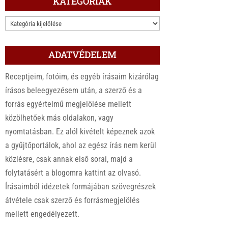
KATEGÓRIÁK
KATEGÓRIÁK
ADATVÉDELEM
Receptjeim, fotóim, és egyéb írásaim kizárólag
írásos beleegyezésem után, a szerző és a
forrás egyértelmű megjelölése mellett
közölhetőek más oldalakon, vagy
nyomtatásban. Ez alól kivételt képeznek azok
a gyűjtőportálok, ahol az egész írás nem kerül
közlésre, csak annak első sorai, majd a
folytatásért a blogomra kattint az olvasó.
Írásaimból idézetek formájában szövegrészek
átvétele csak szerző és forrásmegjelölés
mellett engedélyezett.