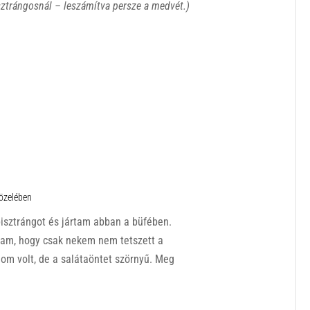
sztrángosnál – leszámítva persze a medvét.)
közelében
pisztrángot és jártam abban a büfében.
am, hogy csak nekem nem tetszett a
nom volt, de a salátaöntet szörnyű. Meg