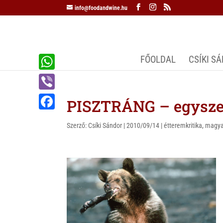
info@foodandwine.hu
FŐOLDAL
CSÍKI S
W
h
V
PISZTRÁNG – egyszer
a
i
F
t
Szerző:
Csíki Sándor
|
2010/09/14
|
étteremkritika
,
magya
b
a
s
e
c
A
r
e
p
b
p
o
o