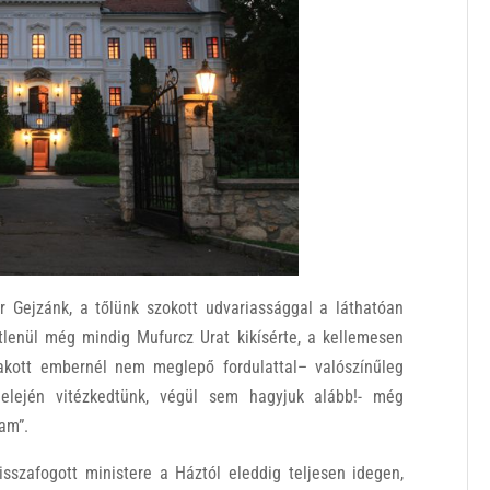
 Gejzánk, a tőlünk szokott udvariassággal a láthatóan
lenül még mindig Mufurcz Urat kikísérte, a kellemesen
lakott embernél nem meglepő fordulattal– valószínűleg
lején vitézkedtünk, végül sem hagyjuk alább!- még
tam”.
szafogott ministere a Háztól eleddig teljesen idegen,