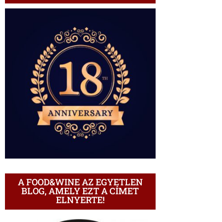
A FOOD&WINE AZ EGYETLEN
BLOG, AMELY EZT A CÍMET
ELNYERTE!