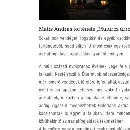
k
Mátis András története „Mufurcz úrról
Sokat, sok vendéget, fogadást és egyéb csodák
történetéből, hadd álljon itt most csak egy röv
asztalfoglalás, hozzászólás gyanánt, imigyen:
A múlt század nyolcvanas éveinek vége felé j
lankadt Kastélyszálló Éttermünk népszerűsége,
már ismerő vendégek jó előre lefoglalták asztal
nyári vasárnapokon teljesen megszokott gyakor
asztalaink, miközben a foglalások ellenére, s
addig vigaszul megnézhették Galériánk aktuáli
kocsizhattak is egyet a faluban. Nem minde
körültekintő az asztalfoglalások tekintetében.
A beesőkre, vagy a bennünket csak most először 