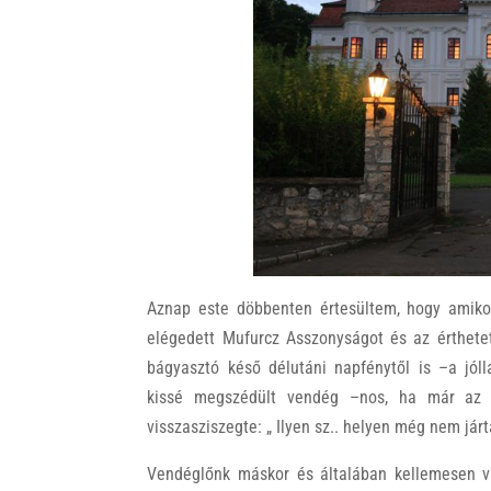
Aznap este döbbenten értesültem, hogy amikor
elégedett Mufurcz Asszonyságot és az érthetet
bágyasztó késő délutáni napfénytől is –a jól
kissé megszédült vendég –nos, ha már az e
visszasziszegte: „ Ilyen sz.. helyen még nem jár
Vendéglőnk máskor és általában kellemesen vis