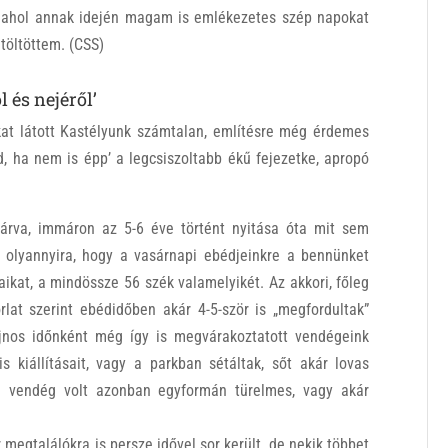
ahol annak idején magam is emlékezetes szép napokat
töltöttem. (CSS)
 és nejéről’
at látott Kastélyunk számtalan, említésre még érdemes
id, ha nem is épp’ a legcsiszoltabb ékű fejezetke, apropó
árva, immáron az 5-6 éve történt nyitása óta mit sem
 olyannyira, hogy a vasárnapi ebédjeinkre a bennünket
aikat, a mindössze 56 szék valamelyikét. Az akkori, főleg
lat szerint ebédidőben akár 4-5-ször is „megfordultak”
ajnos időnként még így is megvárakoztatott vendégeink
s kiállításait, vagy a parkban sétáltak, sőt akár lovas
n vendég volt azonban egyformán türelmes, vagy akár
megtalálókra is persze idővel sor került, de nekik többet