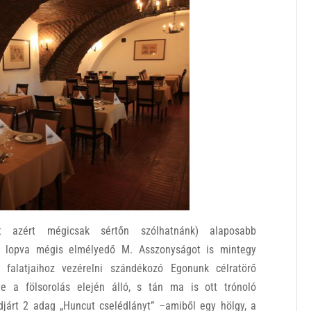
tt azért mégicsak sértőn szólhatnánk) alaposabb
n lopva mégis elmélyedő M. Asszonyságot is mintegy
 falatjaihoz vezérelni szándékozó Egonunk célratörő
te a fölsorolás elején álló, s tán ma is ott trónoló
ndjárt 2 adag „Huncut cselédlányt” –amiből egy hölgy, a