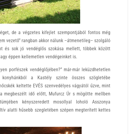
éget, de a végzetes kifejlet szempontjából fontos még
rem vezető” rangban akkor nálunk –átmenetileg– szolgáló
rint és sok jó vendéglős szokása mellett, többek között
 vagy éppen kellemetlen vendégeinket is.
 ilyen porfészek vendéglőjében?” már-már leküzdhetetlen
 konyhánkból a Kastély szinte összes szögletébe
hőcskék keltette EVÉS szenvedélyes vágyától űzve, mint
 a megbeszélt idő előtt, Mufurcz Úr s mögötte mellben
ztümjében kényszeredett mosollyal loholó Asszonya
ltív alatti hűsebb szegletében szépen megterített kettes