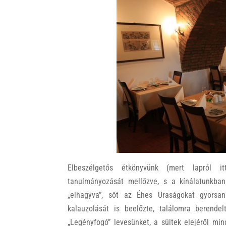
Elbeszélgetős étkönyvünk (mert lapról i
tanulmányozását mellőzve, s a kínálatunkba
„elhagyva”, sőt az Éhes Uraságokat gyorsan
kalauzolását is beelőzte, találomra berendel
„Legényfogó” levesünket, a sültek elejéről mi