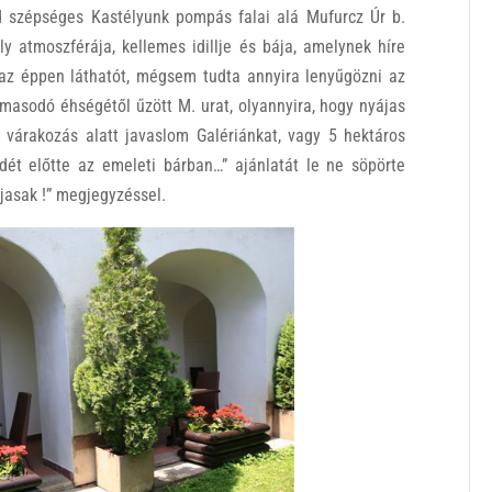
d szépséges Kastélyunk pompás falai alá Mufurcz Úr b.
y atmoszférája, kellemes idillje és bája, amelynek híre
 éppen láthatót, mégsem tudta annyira lenyűgözni az
lmasodó éhségétől űzött M. urat, olyannyira, hogy nyájas
 várakozás alatt javaslom Galériánkat, vagy 5 hektáros
dét előtte az emeleti bárban…” ajánlatát le ne söpörte
jasak !” megjegyzéssel.