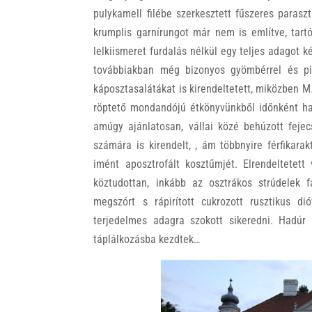
pulykamell filébe szerkesztett fűszeres parasz
krumplis garnírungot már nem is említve, tart
lelkiismeret furdalás nélkül egy teljes adagot 
továbbiakban még bizonyos gyömbérrel és pir
káposztasalátákat is kirendeltetett, miközben
röptető mondandójú étkönyvünkből időnként had
amúgy ajánlatosan, vállai közé behúzott fejec
számára is kirendelt, , ám többnyire férfikar
imént aposztrofált kosztűmjét. Elrendeltetet
köztudottan, inkább az osztrákos strúdelek f
megszórt s rápirított cukrozott rusztikus di
terjedelmes adagra szokott sikeredni. Hadúr
táplálkozásba kezdtek…