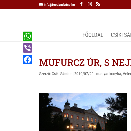
info@foodandwine.hu
FŐOLDAL
CSÍKI S
W
h
V
MUFURCZ ÚR, S NEJE
a
i
F
t
Szerző:
Csíki Sándor
|
2010/07/29
|
magyar konyha
,
Vél
b
a
s
e
c
A
r
e
p
b
p
o
o