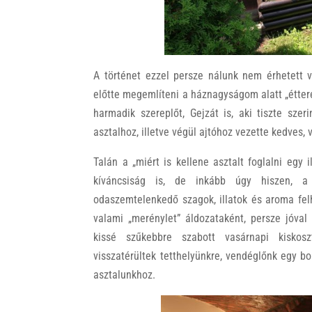
A történet ezzel persze nálunk nem érhetett v
előtte megemlíteni a háznagyságom alatt „étte
harmadik szereplőt, Gejzát is, aki tiszte sze
asztalhoz, illetve végül ajtóhoz vezette kedves,
Talán a „miért is kellene asztalt foglalni egy
kíváncsiság is, de inkább úgy hiszen, a
odaszemtelenkedő szagok, illatok és aroma fel
valami „merénylet” áldozataként, persze jóval
kissé szűkebbre szabott vasárnapi kiskos
visszatérültek tetthelyünkre, vendéglőnk egy bo
asztalunkhoz.