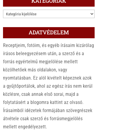
KATEGÓRIÁK
KATEGÓRIÁK
ADATVÉDELEM
Receptjeim, fotóim, és egyéb írásaim kizárólag
írásos beleegyezésem után, a szerző és a
forrás egyértelmű megjelölése mellett
közölhetőek más oldalakon, vagy
nyomtatásban. Ez alól kivételt képeznek azok
a gyűjtőportálok, ahol az egész írás nem kerül
közlésre, csak annak első sorai, majd a
folytatásért a blogomra kattint az olvasó.
Írásaimból idézetek formájában szövegrészek
átvétele csak szerző és forrásmegjelölés
mellett engedélyezett.