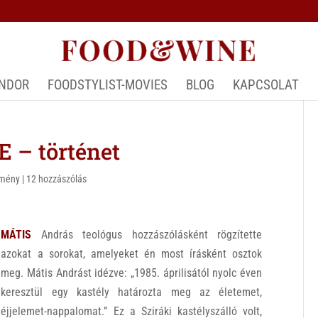
ÁNDOR
FOODSTYLIST-MOVIES
BLOG
KAPCSOLAT
 – történet
emény
|
12 hozzászólás
MÁTIS
András teológus hozzászólásként rögzítette
azokat a sorokat, amelyeket én most írásként osztok
meg. Mátis Andrást idézve: „1985. áprilisától nyolc éven
keresztül egy kastély határozta meg az életemet,
éjjelemet-nappalomat.” Ez a Sziráki kastélyszálló volt,