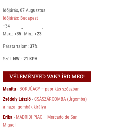
Időjárás, 07 Augusztus
Időjárás: Budapest
+
34
°
°
Max.:
+
35
Min.:
+
23
Páratartalom:
37%
Szél:
NW - 21 KPH
VÉLEMÉNYED VAN? ÍRD MEG!
Manitu
-
BORJÚAGY – paprikás szószban
Zsédely László
-
CSÁSZÁRGOMBA (Úrgomba) –
a hazai gombák királya
Erika
-
MADRIDI PIAC – Mercado de San
Miguel