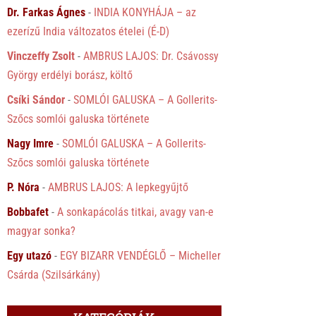
Dr. Farkas Ágnes
-
INDIA KONYHÁJA – az
ezerízű India változatos ételei (É-D)
Vinczeffy Zsolt
-
AMBRUS LAJOS: Dr. Csávossy
György erdélyi borász, költő
Csíki Sándor
-
SOMLÓI GALUSKA – A Gollerits-
Szőcs somlói galuska története
Nagy Imre
-
SOMLÓI GALUSKA – A Gollerits-
Szőcs somlói galuska története
P. Nóra
-
AMBRUS LAJOS: A lepkegyűjtő
Bobbafet
-
A sonkapácolás titkai, avagy van-e
magyar sonka?
Egy utazó
-
EGY BIZARR VENDÉGLŐ – Micheller
Csárda (Szilsárkány)