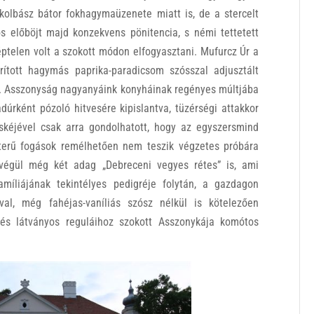
tkolbász bátor fokhagymaüzenete miatt is, de a stercelt
ós előböjt majd konzekvens pönitencia, s némi tettetett
képtelen volt a szokott módon elfogyasztani. Mufurcz Úr a
ított hagymás paprika-paradicsom szósszal adjusztált
 M. Asszonyság nagyanyáink konyháinak regényes múltjába
úrként pózoló hitvesére kipislantva, tüzérségi attakkor
skéjével csak arra gondolhatott, hogy az egyszersmind
akterű fogások remélhetően nem teszik végzetes próbára
t végül még két adag „Debreceni vegyes rétes” is, ami
amíliájának tekintélyes pedigréje folytán, a gazdagon
óval, még fahéjas-vaníliás szósz nélkül is kötelezően
 és látványos reguláihoz szokott Asszonykája komótos