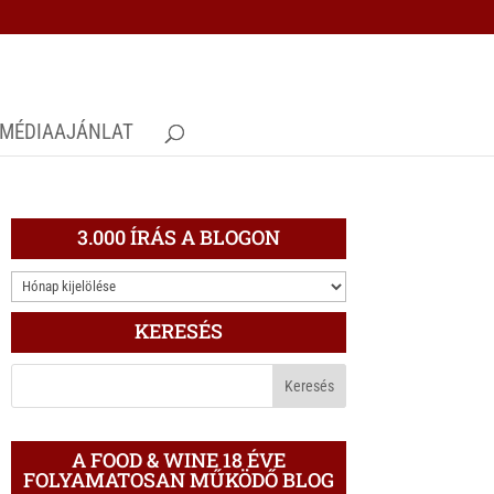
MÉDIAAJÁNLAT
3.000 ÍRÁS A BLOGON
3.000
ÍRÁS
KERESÉS
A
BLOGON
A FOOD & WINE 18 ÉVE
FOLYAMATOSAN MŰKÖDŐ BLOG