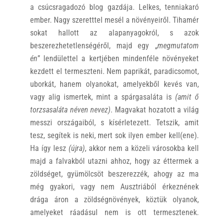
a csúcsragadozó blog gazdája. Lelkes, tenniakaró
ember. Nagy szeretttel mesél a növényeiről. Tihamér
sokat hallott az alapanyagokról, s azok
beszerezhetetlenségéről, majd egy „
megmutatom
én
” lendülettel a kertjében mindenféle növényeket
kezdett el termeszteni. Nem paprikát, paradicsomot,
uborkát, hanem olyanokat, amelyekből kevés van,
vagy alig ismertek, mint a spárgasaláta is
(amit ő
torzsasaláta néven nevez)
. Magvakat hozatott a világ
messzi országaiból, s kísérletezett. Tetszik, amit
tesz, segítek is neki, mert sok ilyen ember kell(ene).
Ha így lesz
(újra)
, akkor nem a közeli városokba kell
majd a falvakból utazni ahhoz, hogy az éttermek a
zöldséget, gyümölcsöt beszerezzék, ahogy az ma
még gyakori, vagy nem Ausztriából érkeznének
drága áron a zöldségnövények, köztük olyanok,
amelyeket ráadásul nem is ott termesztenek.