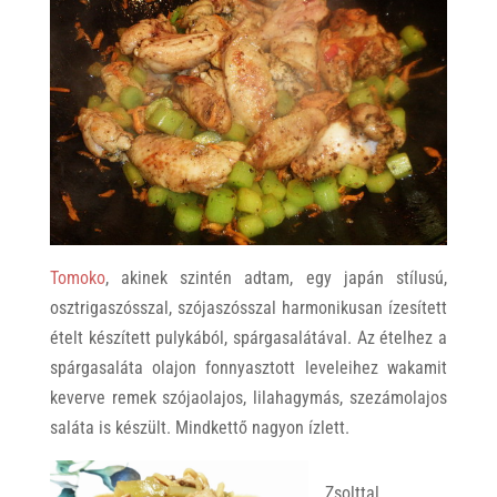
Tomoko
, akinek szintén adtam, egy japán stílusú,
osztrigaszósszal, szójaszósszal harmonikusan ízesített
ételt készített pulykából, spárgasalátával. Az ételhez a
spárgasaláta olajon fonnyasztott leveleihez wakamit
keverve remek szójaolajos, lilahagymás, szezámolajos
saláta is készült. Mindkettő nagyon ízlett.
Zsolttal