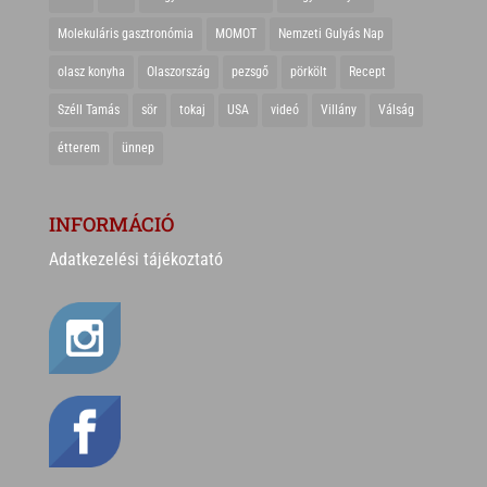
Molekuláris gasztronómia
MOMOT
Nemzeti Gulyás Nap
olasz konyha
Olaszország
pezsgő
pörkölt
Recept
Széll Tamás
sör
tokaj
USA
videó
Villány
Válság
étterem
ünnep
INFORMÁCIÓ
Adatkezelési tájékoztató