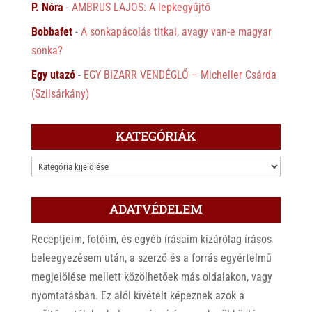
P. Nóra
-
AMBRUS LAJOS: A lepkegyűjtő
Bobbafet
-
A sonkapácolás titkai, avagy van-e magyar
sonka?
Egy utazó
-
EGY BIZARR VENDÉGLŐ – Micheller Csárda
(Szilsárkány)
KATEGÓRIÁK
KATEGÓRIÁK
ADATVÉDELEM
Receptjeim, fotóim, és egyéb írásaim kizárólag írásos
beleegyezésem után, a szerző és a forrás egyértelmű
megjelölése mellett közölhetőek más oldalakon, vagy
nyomtatásban. Ez alól kivételt képeznek azok a