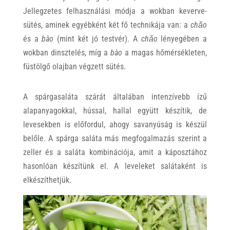
Jellegzetes felhasználási módja a wokban keverve-
sütés, aminek egyébként két fő technikája van: a
chǎo
és a
bào
(mint két jó testvér). A
chǎo
lényegében a
wokban dinsztelés, míg a
bào
a magas hőmérsékleten,
füstölgő olajban végzett sütés.
A spárgasaláta szárát általában intenzívebb ízű
alapanyagokkal, hússal, hallal együtt készítik, de
levesekben is előfordul, ahogy savanyúság is készül
belőle. A spárga saláta más megfogalmazás szerint a
zeller és a saláta kombinációja, amit a káposztához
hasonlóan készítünk el. A leveleket salátaként is
elkészíthetjük.