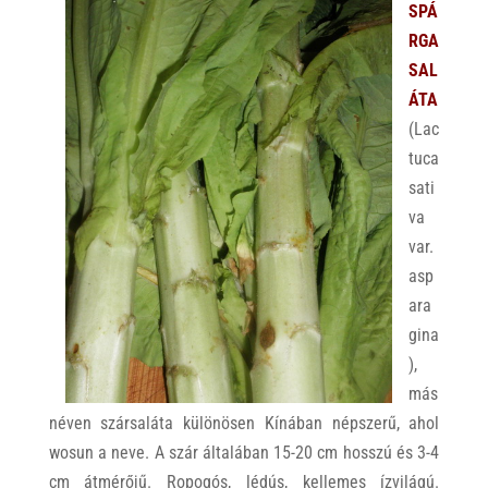
SPÁ
RGA
SAL
ÁTA
(Lac
tuca
sati
va
var.
asp
ara
gina
),
más
néven szársaláta különösen Kínában népszerű, ahol
wosun a neve. A szár általában 15-20 cm hosszú és 3-4
cm átmérőjű. Ropogós, lédús, kellemes ízvilágú.