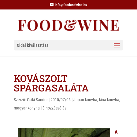
info@foodandwine.hu
Oldal kiválasztása
KOVÁSZOLT
SPÁRGASALÁTA
Szerző:
Csíki Sándor
|
2010/07/06
|
Japán konyha
,
kína konyha
,
magyar konyha
|
3 hozzászólás
A