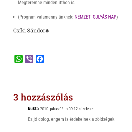
Megteremne minden itthon is.
(Program valamennyiünknek:
NEMZETI GULYÁS NAP
)
Csíki Sándor♣
W
V
F
h
i
a
a
b
c
t
e
e
s
r
b
3 hozzászólás
A
o
p
o
kukta
2010. július 06.-n 09:12 közelében
p
k
Ez jó dolog, engem is érdekelnek a zöldségek.