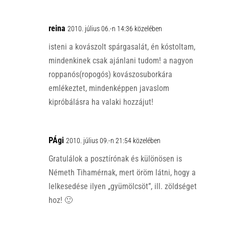
reina
2010. július 06.-n 14:36 közelében
isteni a kovászolt spárgasalát, én kóstoltam,
mindenkinek csak ajánlani tudom! a nagyon
roppanós(ropogós) kovászosuborkára
emlékeztet, mindenképpen javaslom
kipróbálásra ha valaki hozzájut!
PÁgi
2010. július 09.-n 21:54 közelében
Gratulálok a posztírónak és különösen is
Németh Tihamérnak, mert öröm látni, hogy a
lelkesedése ilyen „gyümölcsöt”, ill. zöldséget
hoz! 🙂