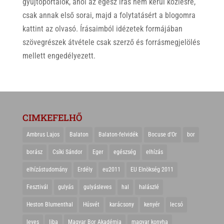
gyűjtőportálok, ahol az egész írás nem kerül közlésre,
csak annak első sorai, majd a folytatásért a blogomra
kattint az olvasó. Írásaimból idézetek formájában
szövegrészek átvétele csak szerző és forrásmegjelölés
mellett engedélyezett.
CIMKEFELHŐ
Ambrus Lajos
Balaton
Balaton-felvidék
Bocuse d'Or
bor
borász
Csíki Sándor
Eger
egészség
elhízás
elhízástudomány
Erdély
eu2011
EU Elnökség 2011
Fesztivál
gulyás
gulyásleves
hal
halászlé
Heston Blumenthal
Húsvét
karácsony
kenyér
lecsó
leves
liba
Magyar Bor Akadémia
magyar konyha