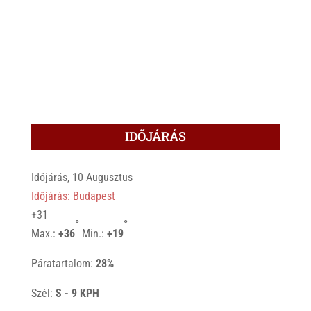
IDŐJÁRÁS
Időjárás, 10 Augusztus
Időjárás: Budapest
+
31
°
°
Max.:
+
36
Min.:
+
19
Páratartalom:
28%
Szél:
S - 9 KPH