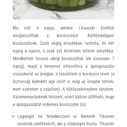
Ma volt a napja, amikor Litauszki Zsolttal
megbeszéltük a kovászolást. Kétféleképpen
kovászoltunk. Zsolt végig árnyékban tartotta, én két
napig a napon, s csak azt követően tettem árnyékba.
Mindketten hosszú ideig kovászoltuk
(én összesen 7
napig),
majd a kenyeret eltávolítva a spárgasaláta
visszakerül az üvegbe, s rászűrtem a kovászos levet
(a
biztonság kedvéért egy chilit is még az üvegbe tettem,
mert szeretem a csípőset). A
hűtőszekrényben tárolom.
Valamennyiünknek tetszett, ezért bátran állítható, hogy
a spárgasalátát érdemes kovászolni (is).
Legvégül ne feledkezzem el Németh Tihamér
nevének említéséről, aki a zöldséget hozta. Tihamér