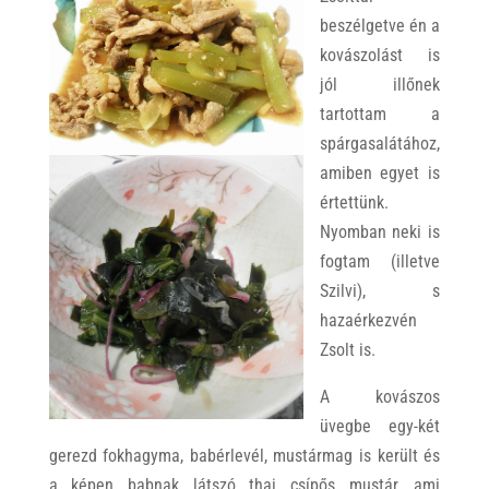
beszélgetve én a
kovászolást is
jól illőnek
tartottam a
spárgasalátához,
amiben egyet is
értettünk.
Nyomban neki is
fogtam (illetve
Szilvi), s
hazaérkezvén
Zsolt is.
A kovászos
üvegbe egy-két
gerezd fokhagyma, babérlevél, mustármag is került és
a képen babnak látszó thai csípős mustár, ami