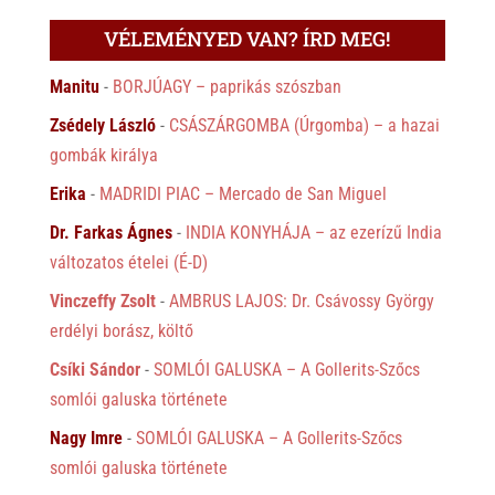
VÉLEMÉNYED VAN? ÍRD MEG!
Manitu
-
BORJÚAGY – paprikás szószban
Zsédely László
-
CSÁSZÁRGOMBA (Úrgomba) – a hazai
gombák királya
Erika
-
MADRIDI PIAC – Mercado de San Miguel
Dr. Farkas Ágnes
-
INDIA KONYHÁJA – az ezerízű India
változatos ételei (É-D)
Vinczeffy Zsolt
-
AMBRUS LAJOS: Dr. Csávossy György
erdélyi borász, költő
Csíki Sándor
-
SOMLÓI GALUSKA – A Gollerits-Szőcs
somlói galuska története
Nagy Imre
-
SOMLÓI GALUSKA – A Gollerits-Szőcs
somlói galuska története