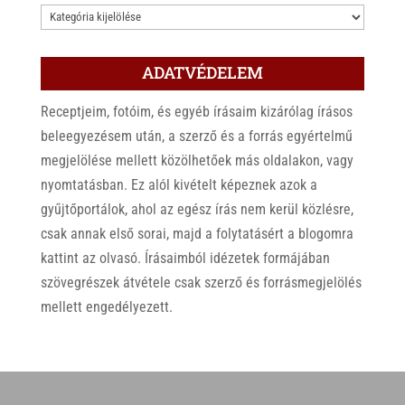
KATEGÓRIÁK
ADATVÉDELEM
Receptjeim, fotóim, és egyéb írásaim kizárólag írásos
beleegyezésem után, a szerző és a forrás egyértelmű
megjelölése mellett közölhetőek más oldalakon, vagy
nyomtatásban. Ez alól kivételt képeznek azok a
gyűjtőportálok, ahol az egész írás nem kerül közlésre,
csak annak első sorai, majd a folytatásért a blogomra
kattint az olvasó. Írásaimból idézetek formájában
szövegrészek átvétele csak szerző és forrásmegjelölés
mellett engedélyezett.