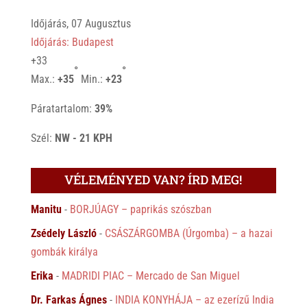
Időjárás, 07 Augusztus
Időjárás: Budapest
+
33
°
°
Max.:
+
35
Min.:
+
23
Páratartalom:
39%
Szél:
NW - 21 KPH
VÉLEMÉNYED VAN? ÍRD MEG!
Manitu
-
BORJÚAGY – paprikás szószban
Zsédely László
-
CSÁSZÁRGOMBA (Úrgomba) – a hazai
gombák királya
Erika
-
MADRIDI PIAC – Mercado de San Miguel
Dr. Farkas Ágnes
-
INDIA KONYHÁJA – az ezerízű India