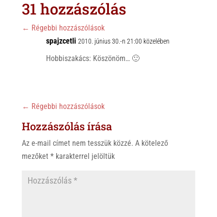
s
r
b
31 hozzászólás
A
o
p
o
←
Régebbi hozzászólások
p
spajzcetli
k
2010. június 30.-n 21:00 közelében
Hobbiszakács: Köszönöm… 🙂
←
Régebbi hozzászólások
Hozzászólás írása
Az e-mail címet nem tesszük közzé.
A kötelező
mezőket
*
karakterrel jelöltük