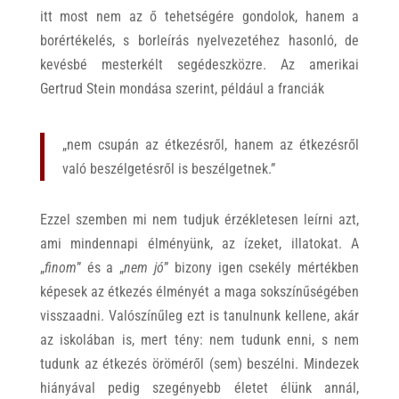
itt most nem az ő tehetségére gondolok, hanem a
borértékelés, s borleírás nyelvezetéhez hasonló, de
kevésbé mesterkélt segédeszközre. Az amerikai
Gertrud Stein mondása szerint, például a franciák
„nem csupán az étkezésről, hanem az étkezésről
való beszélgetésről is beszélgetnek.”
Ezzel szemben mi nem tudjuk érzékletesen leírni azt,
ami mindennapi élményünk, az ízeket, illatokat. A
„
finom
” és a „
nem jó
” bizony igen csekély mértékben
képesek az étkezés élményét a maga sokszínűségében
visszaadni. Valószínűleg ezt is tanulnunk kellene, akár
az iskolában is, mert tény: nem tudunk enni, s nem
tudunk az étkezés öröméről (sem) beszélni. Mindezek
hiányával pedig szegényebb életet élünk annál,