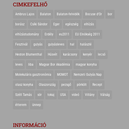
CIMKEFELHŐ
Ambrus Lajos
Balaton
Balaton-felvidék
Bocuse d'Or
bor
borász
Csíki Sándor
Eger
egészség
elhízás
elhízástudomány
Erdély
eu2011
EU Elnökség 2011
Fesztivál
gulyás
gulyásleves
hal
halászlé
Heston Blumenthal
Húsvét
karácsony
kenyér
lecsó
leves
liba
Magyar Bor Akadémia
magyar konyha
Molekuláris gasztronómia
MOMOT
Nemzeti Gulyás Nap
olasz konyha
Olaszország
pezsgő
pörkölt
Recept
Széll Tamás
sör
tokaj
USA
videó
Villány
Válság
étterem
ünnep
INFORMÁCIÓ