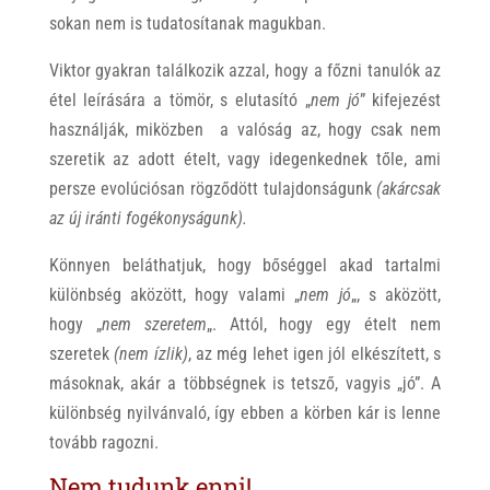
sokan nem is tudatosítanak magukban.
Viktor gyakran találkozik azzal, hogy a főzni tanulók az
étel leírására a tömör, s elutasító „
nem jó
” kifejezést
használják, miközben a valóság az, hogy csak nem
szeretik az adott ételt, vagy idegenkednek tőle, ami
persze evolúciósan rögződött tulajdonságunk
(akárcsak
az új iránti fogékonyságunk).
Könnyen beláthatjuk, hogy bőséggel akad tartalmi
különbség aközött, hogy valami „
nem jó
„, s aközött,
hogy „
nem szeretem
„. Attól, hogy egy ételt nem
szeretek
(nem ízlik)
, az még lehet igen jól elkészített, s
másoknak, akár a többségnek is tetsző, vagyis „jó”. A
különbség nyilvánvaló, így ebben a körben kár is lenne
tovább ragozni.
Nem tudunk enni!