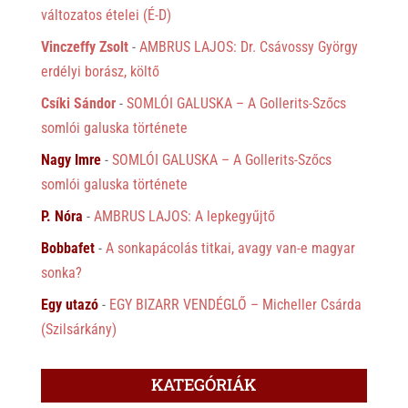
változatos ételei (É-D)
Vinczeffy Zsolt
-
AMBRUS LAJOS: Dr. Csávossy György
erdélyi borász, költő
Csíki Sándor
-
SOMLÓI GALUSKA – A Gollerits-Szőcs
somlói galuska története
Nagy Imre
-
SOMLÓI GALUSKA – A Gollerits-Szőcs
somlói galuska története
P. Nóra
-
AMBRUS LAJOS: A lepkegyűjtő
Bobbafet
-
A sonkapácolás titkai, avagy van-e magyar
sonka?
Egy utazó
-
EGY BIZARR VENDÉGLŐ – Micheller Csárda
(Szilsárkány)
KATEGÓRIÁK