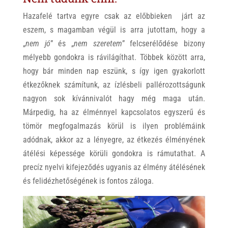
Hazafelé tartva egyre csak az előbbieken járt az
eszem, s magamban végül is arra jutottam, hogy a
„
nem jó
” és „
nem szeretem
” felcserélődése bizony
mélyebb gondokra is rávilágíthat. Többek között arra,
hogy bár minden nap eszünk, s így igen gyakorlott
étkezőknek számítunk, az ízlésbeli pallérozottságunk
nagyon sok kívánnivalót hagy még maga után.
Márpedig, ha az élménnyel kapcsolatos egyszerű és
tömör megfogalmazás körül is ilyen problémáink
adódnak, akkor az a lényegre, az étkezés élményének
átélési képessége körüli gondokra is rámutathat. A
precíz nyelvi kifejeződés ugyanis az élmény átélésének
és felidézhetőségének is fontos záloga.