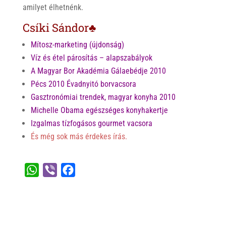
amilyet élhetnénk.
Csíki Sándor♣
Mítosz-marketing (újdonság)
Víz és étel párosítás – alapszabályok
A Magyar Bor Akadémia Gálaebédje 2010
Pécs 2010 Évadnyitó borvacsora
Gasztronómiai trendek, magyar konyha 2010
Michelle Obama egészséges konyhakertje
Izgalmas tízfogásos gourmet vacsora
És még sok más érdekes írás.
W
V
F
h
i
a
a
b
c
t
e
e