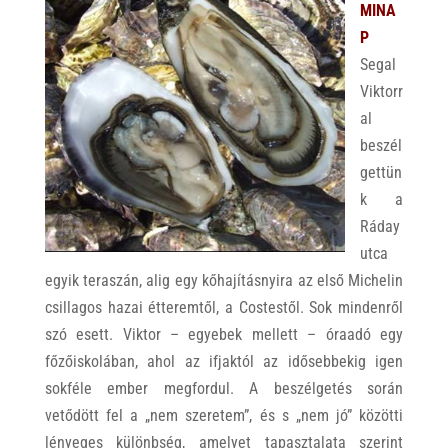
MINA
P
Segal
Viktorr
al
beszél
gettün
k a
Ráday
utca
egyik teraszán, alig egy kőhajításnyira az első Michelin
csillagos hazai étteremtől, a Costestől. Sok mindenről
szó esett. Viktor – egyebek mellett – óraadó egy
főzőiskolában, ahol az ifjaktól az idősebbekig igen
sokféle ember megfordul. A beszélgetés során
vetődött fel a „nem szeretem”, és s „nem jó” közötti
lényeges különbség, amelyet tapasztalata szerint