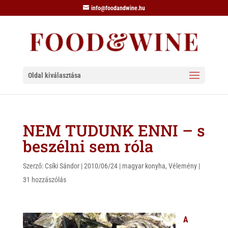
info@foodandwine.hu
Oldal kiválasztása
NEM TUDUNK ENNI – s
beszélni sem róla
Szerző:
Csíki Sándor
|
2010/06/24
|
magyar konyha
,
Vélemény
|
31 hozzászólás
A