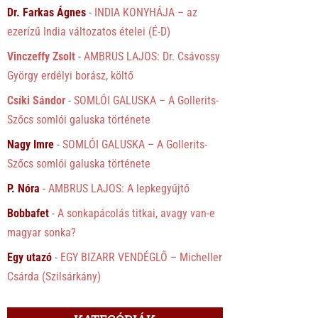
Dr. Farkas Ágnes
-
INDIA KONYHÁJA – az
ezerízű India változatos ételei (É-D)
Vinczeffy Zsolt
-
AMBRUS LAJOS: Dr. Csávossy
György erdélyi borász, költő
Csíki Sándor
-
SOMLÓI GALUSKA – A Gollerits-
Szőcs somlói galuska története
Nagy Imre
-
SOMLÓI GALUSKA – A Gollerits-
Szőcs somlói galuska története
P. Nóra
-
AMBRUS LAJOS: A lepkegyűjtő
Bobbafet
-
A sonkapácolás titkai, avagy van-e
magyar sonka?
Egy utazó
-
EGY BIZARR VENDÉGLŐ – Micheller
Csárda (Szilsárkány)