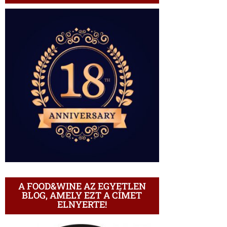
A FOOD&WINE AZ EGYETLEN
BLOG, AMELY EZT A CÍMET
ELNYERTE!