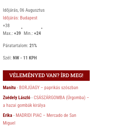
Időjárás, 06 Augusztus
Időjárás: Budapest
+
38
°
°
Max.:
+
39
Min.:
+
24
Páratartalom:
21%
Szél:
NW - 11 KPH
VÉLEMÉNYED VAN? ÍRD MEG!
Manitu
-
BORJÚAGY – paprikás szószban
Zsédely László
-
CSÁSZÁRGOMBA (Úrgomba) –
a hazai gombák királya
Erika
-
MADRIDI PIAC – Mercado de San
Miguel