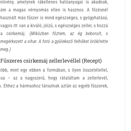
növény, amelynek rákellenes hatóanyagai is akadnak,
ám a magas vérnyomás ellen is hasznos. A főzésnél
használt más fűszer is mind egészséges, s gyógyhatású,
vagyis itt van a kiváló, jóízű, s egészséges zeller, s hozzá
a csirkemáj. (
Miközben főztem, az ég beborult, s
megérkezett a vihar. A fotó a gyülekező felhőket örökítette
meg.)
Fűszeres csirkemáj zellerlevéllel (Recept)
b, mint egy ebben a formában, s ilyen összetétellel,
ása – az a nagyszerű, hogy rátaláltam a zellerlevél,
. Ehhez a hármashoz társulnak aztán az egyéb fűszerek,