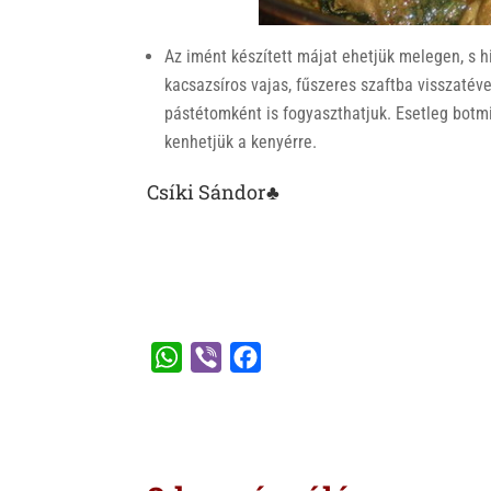
Az imént készített májat ehetjük melegen, s hi
kacsazsíros vajas, fűszeres szaftba visszatév
pástétomként is fogyaszthatjuk. Esetleg botm
kenhetjük a kenyérre.
Csíki Sándor♣
W
V
F
h
i
a
a
b
c
t
e
e
s
r
b