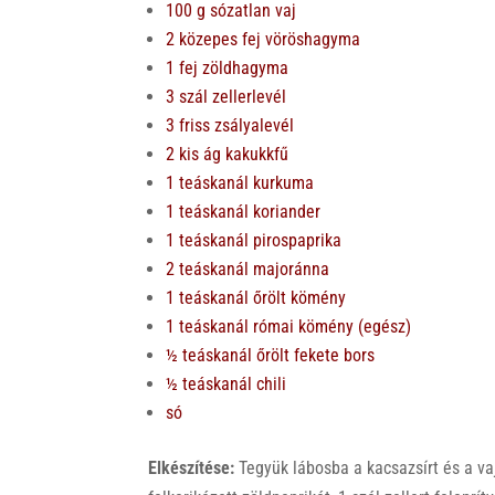
100 g sózatlan vaj
2 közepes fej vöröshagyma
1 fej zöldhagyma
3 szál zellerlevél
3 friss zsályalevél
2 kis ág kakukkfű
1 teáskanál kurkuma
1 teáskanál koriander
1 teáskanál pirospaprika
2 teáskanál majoránna
1 teáskanál őrölt kömény
1 teáskanál római kömény (egész)
½ teáskanál őrölt fekete bors
½ teáskanál chili
só
Elkészítése:
Tegyük lábosba a kacsazsírt és a va