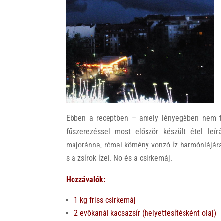
Ebben a receptben – amely lényegében nem töb
fűszerezéssel most először készült étel leír
majoránna, római kömény vonzó íz harmóniájára
s a zsírok ízei. No és a csirkemáj.
Hozzávalók:
1 kg friss csirkemáj
2 evőkanál kacsazsír (helyettesítésként olaj)