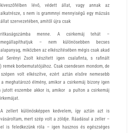
kiveszőfélben lévő, védett állat, vagy annak az
alkatrésze, s nem is grammnyi mennyiségű egy mázsás
állat szervezetében, amitől újra csak
ritkaságszámba menne. A csirkemáj tehát –
megállapíthatjuk – nem különösebben becses
alapanyag, miközben az elkészítésében mégis csak akad
 Serényi Zsolt készített igen csalafinta, s rafinált
d) remek borbemutatójához. Csak csendesen mondom, de
 szépen volt elkészítve, ezért aztán elsőre nemesebb
 a meghatározó élmény, amikor a csirkemáj bizony igen
jutott eszembe akkor is, amikor a pulton a csirkemáj
sirkemájat.
A zellert különösképpen kedvelem, így aztán azt is
vásároltam, mert szép volt a zöldje. Ráadásul a zeller –
el is feledkezünk róla – igen hasznos és egészséges