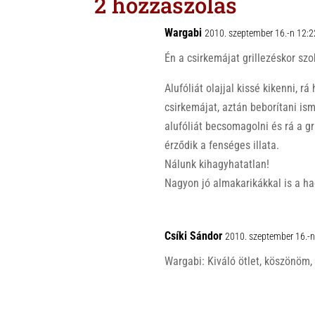
2 hozzászólás
A
o
p
o
Wargabi
2010. szeptember 16.-n 12:2
p
k
Én a csirkemájat grillezéskor szo
Alufóliát olajjal kissé kikenni, 
csirkemájat, aztán beborítani i
alufóliát becsomagolni és rá a gr
érződik a fenséges illata.
Nálunk kihagyhatatlan!
Nagyon jó almakarikákkal is a ha
Csíki Sándor
2010. szeptember 16.-n
Wargabi: Kiváló ötlet, köszönöm,