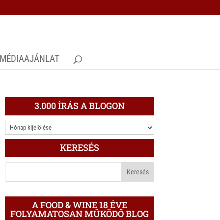
MÉDIAAJÁNLAT
3.000 ÍRÁS A BLOGON
3.000
ÍRÁS
KERESÉS
A
BLOGON
A FOOD & WINE 18 ÉVE
FOLYAMATOSAN MŰKÖDŐ BLOG