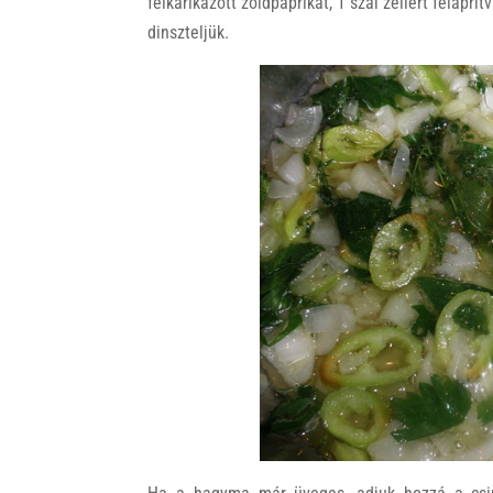
felkarikázott zöldpaprikát, 1 szál zellert felaprí
dinszteljük.