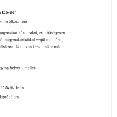
2 közelében
ktam elkészíteni:
rá hagymakarikákat rakni, erre bőségesen
smét hagymakarikákkal végül megsózni,
illrácsra. Akkor van kész amikor már
gyma helyett-, mellett!
 12:58 közelében
 kipróbálom.