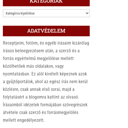
KATEGÓRIÁK
KATEGÓRIÁK
ADATVÉDELEM
Receptjeim, fotóim, és egyéb írásaim kizárólag
írásos beleegyezésem után, a szerző és a
forrás egyértelmű megjelölése mellett
közölhetőek más oldalakon, vagy
nyomtatásban. Ez alól kivételt képeznek azok
a gyűjtőportálok, ahol az egész írás nem kerül
közlésre, csak annak első sorai, majd a
folytatásért a blogomra kattint az olvasó.
Írásaimból idézetek formájában szövegrészek
átvétele csak szerző és forrásmegjelölés
mellett engedélyezett.