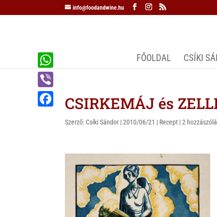
info@foodandwine.hu
FŐOLDAL
CSÍKI S
W
h
V
CSIRKEMÁJ és ZEL
a
i
F
t
Szerző:
Csíki Sándor
|
2010/06/21
|
Recept
|
2 hozzászól
b
a
s
e
c
A
r
e
p
b
p
o
o