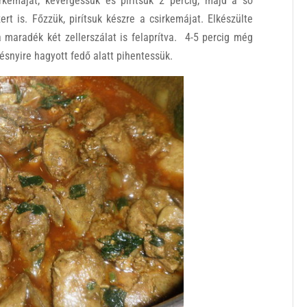
emájat, kevergessük és pirítsuk 2 percig, majd a só
rt is. Főzzük, pirítsuk készre a csirkemájat. Elkészülte
 maradék két zellerszálat is felaprítva. 4-5 percig még
résnyire hagyott fedő alatt pihentessük.