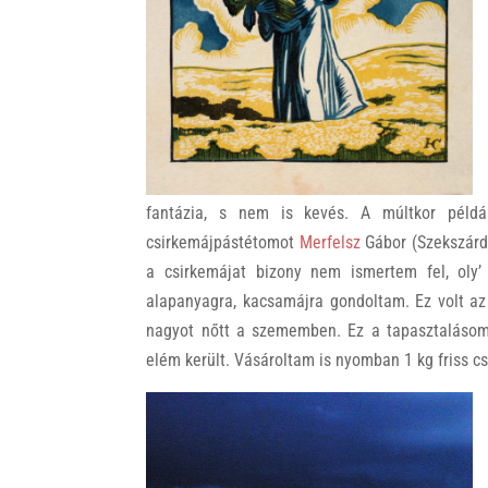
k
fantázia, s nem is kevés. A múltkor például
csirkemájpástétomot
Merfelsz
Gábor (Szekszár
a csirkemájat bizony nem ismertem fel, oly’
alapanyagra, kacsamájra gondoltam. Ez volt az
nagyot nőtt a szememben. Ez a tapasztalásom 
elém került. Vásároltam is nyomban 1 kg friss c