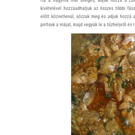
Ha a hagyma már üveges, adjuk hozzá a csirk
kivételével hozzáadhatjuk az összes többi fűsze
előtt közvetlenül, sózzuk meg és adjuk hozzá a
pirítsuk a májat, majd vegyük le a tűzhelyről és 