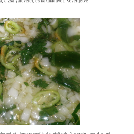
tva, a zsályalevelet, és kakukkfüvet. Kevergetve