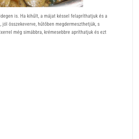
degen is. Ha kihűlt, a májat késsel felapríthatjuk és a
e, jól összekeverve, hűtőben megdermeszthetjük, s
ixerrel még simábbra, krémesebbre apríthatjuk és ezt