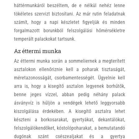
háttérmunkáról beszéltem, de e nélkül nehéz lenne
tökéletes szervizt biztosítani. Az már rutin feladatnak
számít, hogy a napi készletet figyeljük és minden
forgalmazott borunkból felszolgálási hőmérsékletre
temperált palackokat tartsunk.
Az éttermi munka
Az éttermi munka során a sommeliernek a megterített
asztalokon ellenőriznie kell a poharak tisztaságát,
méretazonosságát, csorbamentességét. Ügyelnie kell
arra is, hogy a kisegítő asztalon legyenek borhűtők,
benne jeges vízzel, abban pedig néhány palack
ásványvíz is hűljön a vendégek lehető leggyorsabb
kiszolgálása érdekében. A kisegítő asztalra lehet
készteni a borkosarakat, gyertyákat, dekantálókat,
felszolgálókendőket, kóstolópoharakat, a bemutatandó
dugónak szánt csészealjakat és a gyertya