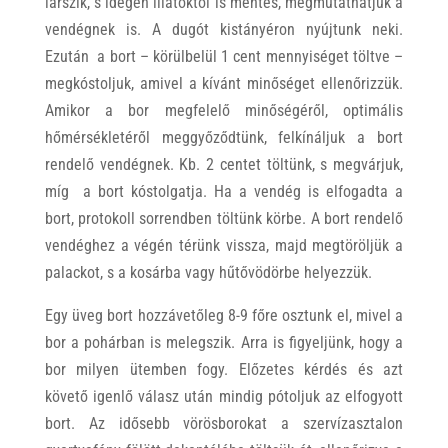
lárszik, s idegen illatoktól is mentes, megmutathatjuk a
vendégnek is. A dugót kistányéron nyújtunk neki.
Ezután a bort – körülbelül 1 cent mennyiséget töltve –
megkóstoljuk, amivel a kívánt minőséget ellenőrizzük.
Amikor a bor megfelelő minőségéről, optimális
hőmérsékletéről meggyőződtünk, felkínáljuk a bort
rendelő vendégnek. Kb. 2 centet töltünk, s megvárjuk,
míg a bort kóstolgatja. Ha a vendég is elfogadta a
bort, protokoll sorrendben töltünk körbe. A bort rendelő
vendéghez a végén térünk vissza, majd megtöröljük a
palackot, s a kosárba vagy hűtővödörbe helyezzük.
Egy üveg bort hozzávetőleg 8-9 főre osztunk el, mivel a
bor a pohárban is melegszik. Arra is figyeljünk, hogy a
bor milyen ütemben fogy. Előzetes kérdés és azt
követő igenlő válasz után mindig pótoljuk az elfogyott
bort. Az idősebb vörösborokat a szervízasztalon