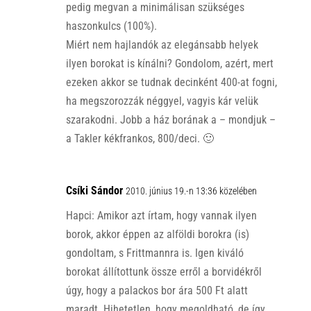
pedig megvan a minimálisan szükséges
haszonkulcs (100%).
Miért nem hajlandók az elegánsabb helyek
ilyen borokat is kínálni? Gondolom, azért, mert
ezeken akkor se tudnak decinként 400-at fogni,
ha megszorozzák néggyel, vagyis kár velük
szarakodni. Jobb a ház borának a – mondjuk –
a Takler kékfrankos, 800/deci. 🙂
Csíki Sándor
2010. június 19.-n 13:36 közelében
Hapci: Amikor azt írtam, hogy vannak ilyen
borok, akkor éppen az alföldi borokra (is)
gondoltam, s Frittmannra is. Igen kiváló
borokat állítottunk össze erről a borvidékről
úgy, hogy a palackos bor ára 500 Ft alatt
maradt. Hihetetlen, hogy megoldható, de így