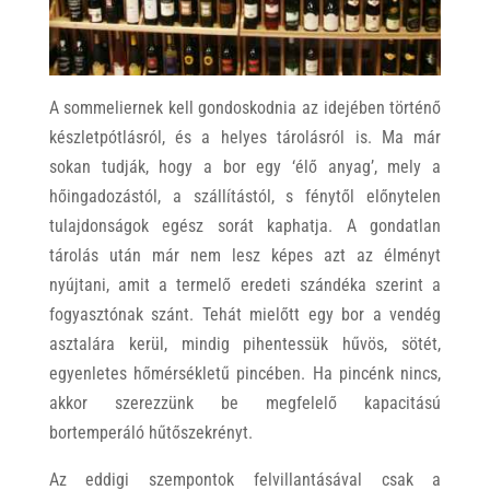
A sommeliernek kell gondoskodnia az idejében történő
készletpótlásról, és a helyes tárolásról is. Ma már
sokan tudják, hogy a bor egy ‘élő anyag’, mely a
hőingadozástól, a szállítástól, s fénytől előnytelen
tulajdonságok egész sorát kaphatja. A gondatlan
tárolás után már nem lesz képes azt az élményt
nyújtani, amit a termelő eredeti szándéka szerint a
fogyasztónak szánt. Tehát mielőtt egy bor a vendég
asztalára kerül, mindig pihentessük hűvös, sötét,
egyenletes hőmérsékletű pincében. Ha pincénk nincs,
akkor szerezzünk be megfelelő kapacitású
bortemperáló hűtőszekrényt.
Az eddigi szempontok felvillantásával csak a