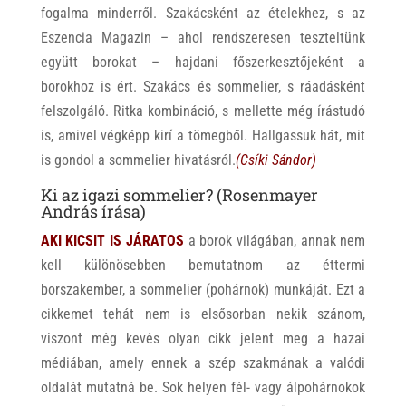
fogalma minderről. Szakácsként az ételekhez, s az
Eszencia Magazin – ahol rendszeresen teszteltünk
együtt borokat – hajdani főszerkesztőjeként a
borokhoz is ért. Szakács és sommelier, s ráadásként
felszolgáló. Ritka kombináció, s mellette még írástudó
is, amivel végképp kirí a tömegből. Hallgassuk hát, mit
is gondol a sommelier hivatásról.
(Csíki Sándor)
Ki az igazi sommelier? (Rosenmayer
András írása)
AKI KICSIT IS JÁRATOS
a borok világában, annak nem
kell különösebben bemutatnom az éttermi
borszakember, a sommelier (pohárnok) munkáját. Ezt a
cikkemet tehát nem is elsősorban nekik szánom,
viszont még kevés olyan cikk jelent meg a hazai
médiában, amely ennek a szép szakmának a valódi
oldalát mutatná be. Sok helyen fél- vagy álpohárnokok