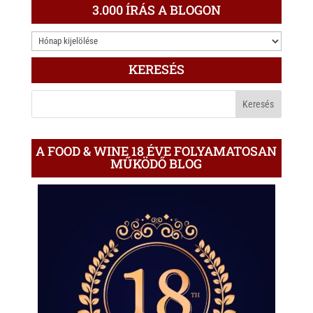
3.000 ÍRÁS A BLOGON
3.000
ÍRÁS
KERESÉS
A
BLOGON
A FOOD & WINE 18 ÉVE FOLYAMATOSAN
MŰKÖDŐ BLOG