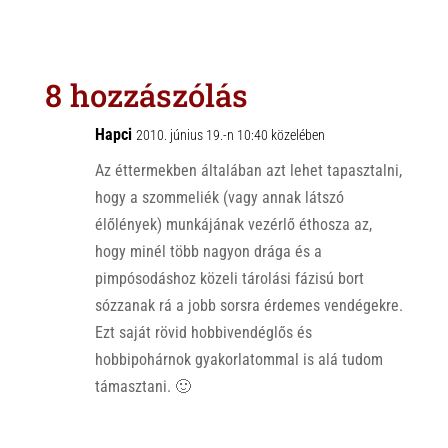
a
b
c
t
e
e
s
r
b
8 hozzászólás
A
o
p
o
Hapci
2010. június 19.-n 10:40 közelében
p
k
Az éttermekben általában azt lehet tapasztalni,
hogy a szommeliék (vagy annak látszó
élőlények) munkájának vezérlő éthosza az,
hogy minél több nagyon drága és a
pimpósodáshoz közeli tárolási fázisú bort
sózzanak rá a jobb sorsra érdemes vendégekre.
Ezt saját rövid hobbivendéglős és
hobbipohárnok gyakorlatommal is alá tudom
támasztani. 🙂