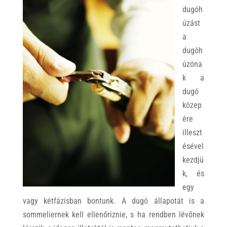
dugóh
úzást
a
dugóh
úzóna
k a
dugó
közep
ére
illeszt
ésével
kezdjü
k, és
egy
vagy kétfázisban bontunk. A dugó állapotát is a
sommeliernek kell ellenőriznie, s ha rendben lévőnek