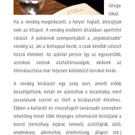
látoga
tókat.
Ha a vendég megérkezett, s helyet foglalt, átnyújtjuk
neki az étlapot. A vendég elsőként általában aperitifet
választ. A pohárnok szempontjából a „legideálisabb”
vendég az, aki a borlappal kezdi, s csak később választ
hozzá ételeket. Az ajánlat persze így az egyszerűbb,
azonban vannak asztaltársaságok, akiknek az
ételválasztása már teljesen különböző borokat kíván.
A vendég kiválaszt egy szép bort, amiről előbb
beszélgettünk, netán mi ajánlottuk a bizalmába, mert
javaslatunk szerint az illett a kiválasztott ételéhez.
Ebben a kultúrált és visszafogott tanácsadó szerepben
lehetőleg minél több lényeges információt közöljünk a
borról
(termőhely, évjárat, termelő, szőlőfajták, dűlő,
eredményei, alkoholfok, érlelhetőség, állapot stb.)