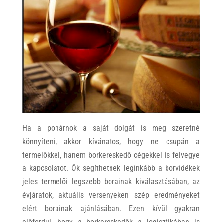
Ha a pohárnok a saját dolgát is meg szeretné
könnyíteni, akkor kívánatos, hogy ne csupán a
termelőkkel, hanem borkereskedő cégekkel is felvegye
a kapcsolatot. Ők segíthetnek leginkább a borvidékek
jeles termelői legszebb borainak kiválasztásában, az
évjáratok, aktuális versenyeken szép eredményeket
elért borainak ajánlásában. Ezen kívül gyakran
előfordul, hogy a borkereskedők a logisztikában is