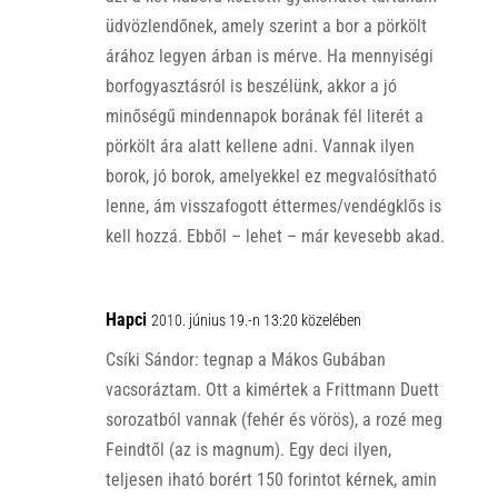
üdvözlendőnek, amely szerint a bor a pörkölt
árához legyen árban is mérve. Ha mennyiségi
borfogyasztásról is beszélünk, akkor a jó
minőségű mindennapok borának fél literét a
pörkölt ára alatt kellene adni. Vannak ilyen
borok, jó borok, amelyekkel ez megvalósítható
lenne, ám visszafogott éttermes/vendégklős is
kell hozzá. Ebből – lehet – már kevesebb akad.
Hapci
2010. június 19.-n 13:20 közelében
Csíki Sándor: tegnap a Mákos Gubában
vacsoráztam. Ott a kimértek a Frittmann Duett
sorozatból vannak (fehér és vörös), a rozé meg
Feindtől (az is magnum). Egy deci ilyen,
teljesen iható borért 150 forintot kérnek, amin