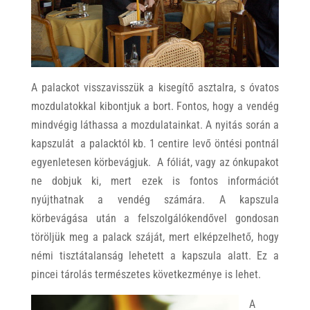
A palackot visszavisszük a kisegítő asztalra, s óvatos
mozdulatokkal kibontjuk a bort. Fontos, hogy a vendég
mindvégig láthassa a mozdulatainkat. A nyitás során a
kapszulát a palacktól kb. 1 centire levő öntési pontnál
egyenletesen körbevágjuk. A fóliát, vagy az ónkupakot
ne dobjuk ki, mert ezek is fontos információt
nyújthatnak a vendég számára. A kapszula
körbevágása után a felszolgálókendővel gondosan
töröljük meg a palack száját, mert elképzelhető, hogy
némi tisztátalanság lehetett a kapszula alatt. Ez a
pincei tárolás természetes következménye is lehet.
A