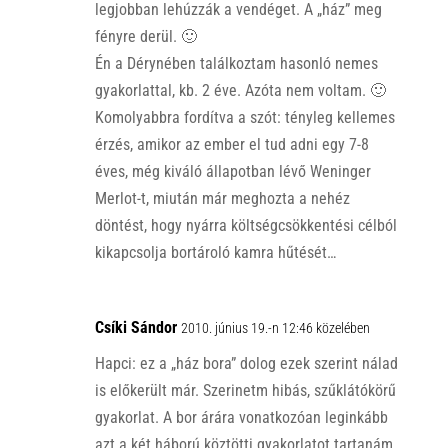
legjobban lehúzzák a vendéget. A „ház” meg
fényre derül. 🙂
Én a Dérynében találkoztam hasonló nemes
gyakorlattal, kb. 2 éve. Azóta nem voltam. 🙂
Komolyabbra fordítva a szót: tényleg kellemes
érzés, amikor az ember el tud adni egy 7-8
éves, még kiváló állapotban lévő Weninger
Merlot-t, miután már meghozta a nehéz
döntést, hogy nyárra költségcsökkentési célból
kikapcsolja bortároló kamra hűtését…
Csíki Sándor
2010. június 19.-n 12:46 közelében
Hapci: ez a „ház bora” dolog ezek szerint nálad
is előkerült már. Szerinetm hibás, szűklátókörű
gyakorlat. A bor árára vonatkozóan leginkább
azt a két háború köztötti gyakorlatot tartanám