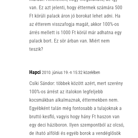
van. Ez azt jelenti, hogy éttermek számára 500
Ft körüli palack áron jó borokat lehet adni. Ha
az étterem visszafogja magát, akkor 100%-os
árrés mellett is 1000 Ft körül már adhatna egy
palack bort. Ez sör árban van. Miért nem
teszik?
Hapci
2010. június 19.-n 15:32 közelében
Csíki Sándor: többek között azért, mert szerény
100%-os árrést az italokon legfeljebb
kocsmákban alkalmaznak, éttermekben nem.
Egyébként talán még fontosabb a tulajoknak a
bruttó kesfló, vagyis hogy hány Ft haszon van
egy deci háziboron. Ilyen szempontból az olcsó,
de iható alföldi és egyéb borok a vendéglősök