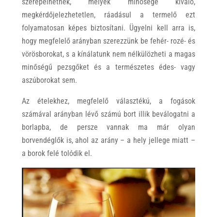
szerepelhetnek, melyek minősége kiváló,
megkérdőjelezhetetlen, ráadásul a termelő ezt
folyamatosan képes biztosítani. Ügyelni kell arra is,
hogy megfelelő arányban szerezzünk be fehér- rozé- és
vörösborokat, s a kínálatunk nem nélkülözheti a magas
minőségű pezsgőket és a természetes édes- vagy
aszúborokat sem.
Az ételekhez, megfelelő választékú, a fogások
számával arányban lévő számú bort illik beválogatni a
borlapba, de persze vannak ma már olyan
borvendéglők is, ahol az arány – a hely jellege miatt –
a borok felé tolódik el.