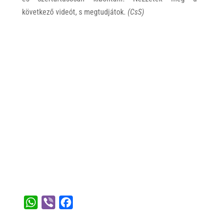
következő videót, s megtudjátok.
(CsS)
W
V
F
h
i
a