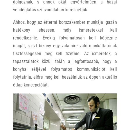
dolgoznak, s ennek okát egyértelműen a hazai
vendéglátás színvonalában kereshetjük.
Ahhoz, hogy az éttermi borszakember munkája igazán
hatékony lehessen, mély ismeretekkel kell
rendelkeznie. Évekig folyamatosan kell képeznie
magát, s ezt bizony egy valamire való munkáltatónak
tisztességesen meg kell fizetnie. Az ismeretek, a
tapasztalatok közül talán a legfontosabb, hogy a
konyha séfjével folyamatos kommunikációt kell
folytatnia, előre meg kell beszélniük az éppen aktuális
étlap koncepcióját.