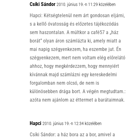
Csíki Sándor
2010. június 19.-n 11:29 közelében
Hapci: Kétségtelenül nem árt gondosan eljárni,
s a kellő óvatosság és előzetes tájékozódás
sem haszontalan. A múltkor a café57 a „ház
borát” olyan áron számlázta ki, amely miatt a
mai napig szégyenkezem, ha eszembe jut. Én
szégyenkezem, mert nem voltam elég előrelátó
ahhoz, hogy megkérdezzem, hogy mennyiért
kívánnak majd számlázni egy kereskedelmi
forgalomban nem olcsó, de nem is
különösebben drága bort. A végén megtudtam.:
azóta nem ajánlom az éttermet a barátaimnak.
Hapci
2010. június 19.-n 12:34 közelében
Csíki Sándor: a ház bora az a bor, amivel a