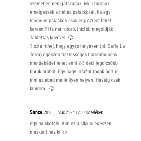
szemében nem játszanak. Mi a túrónak
emelgessék a nehéz palackokat, ha egy
magnum palackon csak egy ezrest lehet
keresni? Ha már olcsó, inkább megoldják
Tablettás küvével. 🙂
Tiszta röhej, hogy egyes helyeken (pl. Caffe La
Terra) egészen tisztességes háromfogásos
menüebédet lehet enni 2-3 deci legolcsóbb
boruk árából. Egy nagy lófa*ot fogok bort is
inni az ebéd mellé ilyen helyen. Hazáig csak
kibírom… 🙂
Sance
2010. június 21.-n 17:17 közelében
egy muskotály után ez a cikk is egészen
másként néz ki 🙂