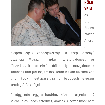
HÖLG
YEIM
és
Uraim!
Rosen
mayer
Andrá
s,
blogom egyik vendégszerzője, a szép reményű
Eszencia Magazin hajdani társtulajdonosa és
főszerkesztője, az elmúlt időkben igen mozgalmas, s
kalandos utat járt be, aminek során igazán alkalma volt
arra, hogy megtapasztalja a budapesti elegáns
vendéglátós világot
éppúgy, mint egy, a határhoz közeli, burgenlandi 2
Michelin-csillagos éttermet, aminek a nevét most nem