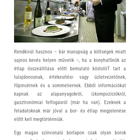
Rendkívül hasznos – bár manapság a költségek miatt
sajnos kevés helyen művelik –, ha a konyhafőnök az
étlap összeállítása előtt bemutató kóstolóT tart a
tulajdonosnak, értékesítési- vagy üzletvezetőnek,
főpincérnek és a sommeliernek. Ebből információkat
kapnak az alapanyagokról, ízkompozíciókról,
gasztronómiai felfogásról (már ha van). Ezeknek a
feladatoknak már jóval a bor- és étlap megjelenése
előtt kell megtörténniük.
Egy magas színvonalú borlapon csak olyan borok