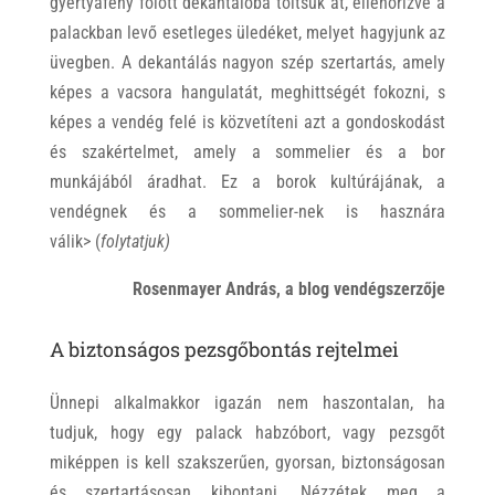
gyertyafény fölött dekantálóba töltsük át, ellenőrizve a
palackban levő esetleges üledéket, melyet hagyjunk az
üvegben. A dekantálás nagyon szép szertartás, amely
képes a vacsora hangulatát, meghittségét fokozni, s
képes a vendég felé is közvetíteni azt a gondoskodást
és szakértelmet, amely a sommelier és a bor
munkájából áradhat. Ez a borok kultúrájának, a
vendégnek és a sommelier-nek is hasznára
válik> (
folytatjuk)
Rosenmayer András, a blog vendégszerzője
A biztonságos pezsgőbontás rejtelmei
Ünnepi alkalmakkor igazán nem haszontalan, ha
tudjuk, hogy egy palack habzóbort, vagy pezsgőt
miképpen is kell szakszerűen, gyorsan, biztonságosan
és szertartásosan kibontani. Nézzétek meg a