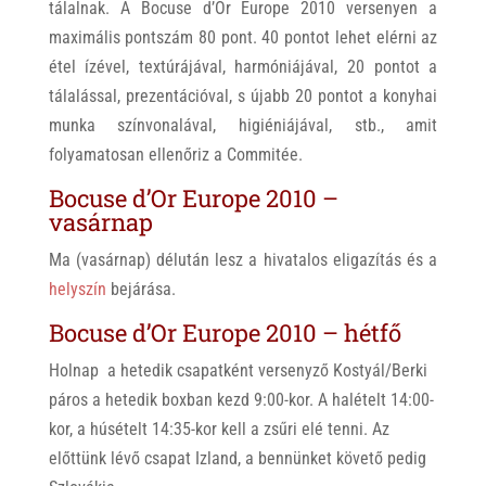
tálalnak. A Bocuse d’Or Europe 2010 versenyen a
maximális pontszám 80 pont. 40 pontot lehet elérni az
étel ízével, textúrájával, harmóniájával, 20 pontot a
tálalással, prezentációval, s újabb 20 pontot a konyhai
munka színvonalával, higiéniájával, stb., amit
folyamatosan ellenőriz a Commitée.
Bocuse d’Or Europe 2010 –
vasárnap
Ma (vasárnap) délután lesz a hivatalos eligazítás és a
helyszín
bejárása.
Bocuse d’Or Europe 2010 – hétfő
Holnap a hetedik csapatként versenyző Kostyál/Berki
páros a hetedik boxban kezd 9:00-kor. A halételt 14:00-
kor, a húsételt 14:35-kor kell a zsűri elé tenni. Az
előttünk lévő csapat Izland, a bennünket követő pedig