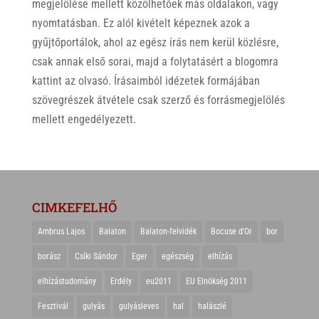
megjelölése mellett közölhetőek más oldalakon, vagy
nyomtatásban. Ez alól kivételt képeznek azok a
gyűjtőportálok, ahol az egész írás nem kerül közlésre,
csak annak első sorai, majd a folytatásért a blogomra
kattint az olvasó. Írásaimból idézetek formájában
szövegrészek átvétele csak szerző és forrásmegjelölés
mellett engedélyezett.
CIMKEFELHŐ
Ambrus Lajos
Balaton
Balaton-felvidék
Bocuse d'Or
bor
borász
Csíki Sándor
Eger
egészség
elhízás
elhízástudomány
Erdély
eu2011
EU Elnökség 2011
Fesztivál
gulyás
gulyásleves
hal
halászlé