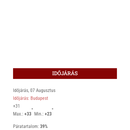
IDŐJÁRÁS
Időjárás, 07 Augusztus
Időjárás: Budapest
+
31
°
°
Max.:
+
33
Min.:
+
23
Páratartalom:
39%