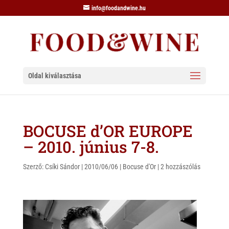
info@foodandwine.hu
Oldal kiválasztása
BOCUSE d’OR EUROPE
– 2010. június 7-8.
Szerző:
Csíki Sándor
|
2010/06/06
|
Bocuse d'Or
|
2 hozzászólás