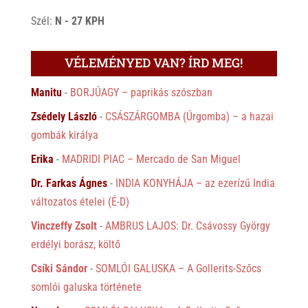
Szél:
N - 27 KPH
VÉLEMÉNYED VAN? ÍRD MEG!
Manitu
-
BORJÚAGY – paprikás szószban
Zsédely László
-
CSÁSZÁRGOMBA (Úrgomba) – a hazai
gombák királya
Erika
-
MADRIDI PIAC – Mercado de San Miguel
Dr. Farkas Ágnes
-
INDIA KONYHÁJA – az ezerízű India
változatos ételei (É-D)
Vinczeffy Zsolt
-
AMBRUS LAJOS: Dr. Csávossy György
erdélyi borász, költő
Csíki Sándor
-
SOMLÓI GALUSKA – A Gollerits-Szőcs
somlói galuska története