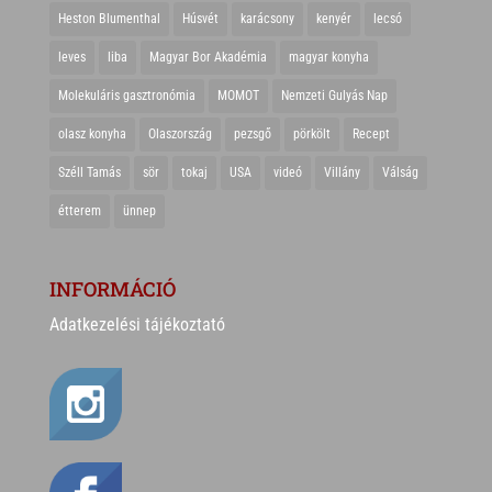
Heston Blumenthal
Húsvét
karácsony
kenyér
lecsó
leves
liba
Magyar Bor Akadémia
magyar konyha
Molekuláris gasztronómia
MOMOT
Nemzeti Gulyás Nap
olasz konyha
Olaszország
pezsgő
pörkölt
Recept
Széll Tamás
sör
tokaj
USA
videó
Villány
Válság
étterem
ünnep
INFORMÁCIÓ
Adatkezelési tájékoztató