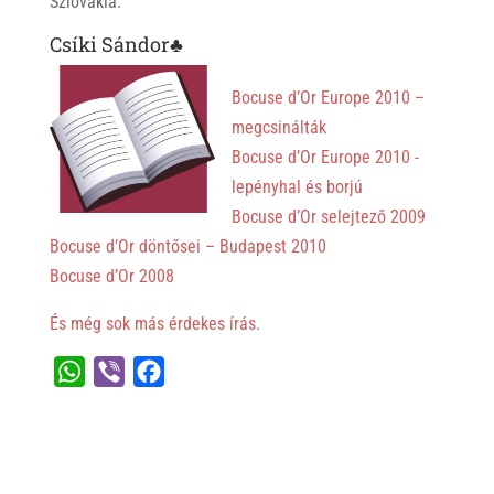
Szlovákia.
Csíki Sándor♣
Bocuse d’Or Europe 2010 –
megcsinálták
Bocuse d’Or Europe 2010 -
lepényhal és borjú
Bocuse d’Or selejtező 2009
Bocuse d’Or döntősei – Budapest 2010
Bocuse d’Or 2008
És még sok más érdekes írás.
W
V
F
h
i
a
a
b
c
t
e
e