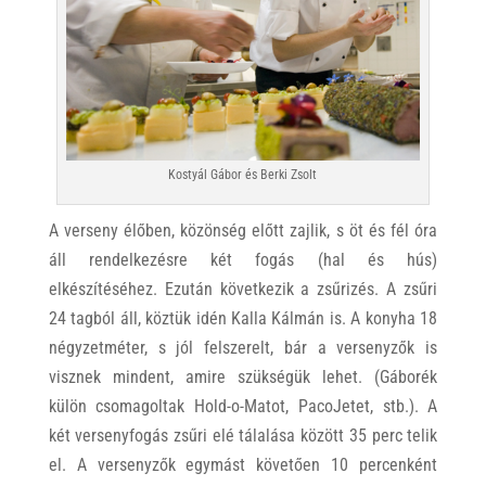
Kostyál Gábor és Berki Zsolt
A verseny élőben, közönség előtt zajlik, s öt és fél óra
áll rendelkezésre két fogás (hal és hús)
elkészítéséhez. Ezután következik a zsűrizés. A zsűri
24 tagból áll, köztük idén Kalla Kálmán is. A konyha 18
négyzetméter, s jól felszerelt, bár a versenyzők is
visznek mindent, amire szükségük lehet. (Gáborék
külön csomagoltak Hold-o-Matot, PacoJetet, stb.). A
két versenyfogás zsűri elé tálalása között 35 perc telik
el. A versenyzők egymást követően 10 percenként