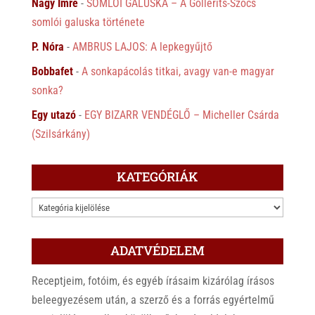
Nagy Imre
-
SOMLÓI GALUSKA – A Gollerits-Szőcs
somlói galuska története
P. Nóra
-
AMBRUS LAJOS: A lepkegyűjtő
Bobbafet
-
A sonkapácolás titkai, avagy van-e magyar
sonka?
Egy utazó
-
EGY BIZARR VENDÉGLŐ – Micheller Csárda
(Szilsárkány)
KATEGÓRIÁK
KATEGÓRIÁK
ADATVÉDELEM
Receptjeim, fotóim, és egyéb írásaim kizárólag írásos
beleegyezésem után, a szerző és a forrás egyértelmű