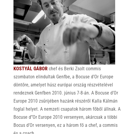
KOSTYÁL GÁBOR
chef és Berki Zsolt commis
szombaton elindultak Genfbe, a Bocuse d’Or Europe
döntőre, amelyet húsz európai ország részvételével
rendeznek Genfben 2010. június 7-8-án. A Bocuse d’Or
Europe 2010 zsűrijében hazánk részéről Kalla Kálmán
foglal helyet. A nemzeti csapatok három főből állnak. A
Bocuse d”Or Europe 2010 versenyen, akárcsak a többi
Bocus d’Or versenyen, ez a három fő a chef, a commis
és a coach.