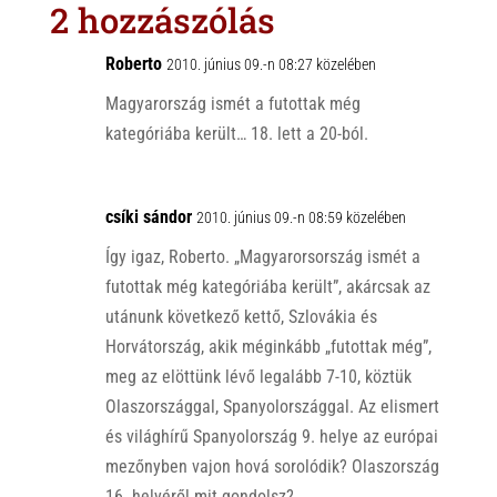
s
r
b
2 hozzászólás
A
o
p
o
Roberto
2010. június 09.-n 08:27 közelében
p
k
Magyarország ismét a futottak még
kategóriába került… 18. lett a 20-ból.
csíki sándor
2010. június 09.-n 08:59 közelében
Így igaz, Roberto. „Magyarorsország ismét a
futottak még kategóriába került”, akárcsak az
utánunk következő kettő, Szlovákia és
Horvátország, akik méginkább „futottak még”,
meg az elöttünk lévő legalább 7-10, köztük
Olaszországgal, Spanyolországgal. Az elismert
és világhírű Spanyolország 9. helye az európai
mezőnyben vajon hová sorolódik? Olaszország
16. helyéről mit gondolsz?