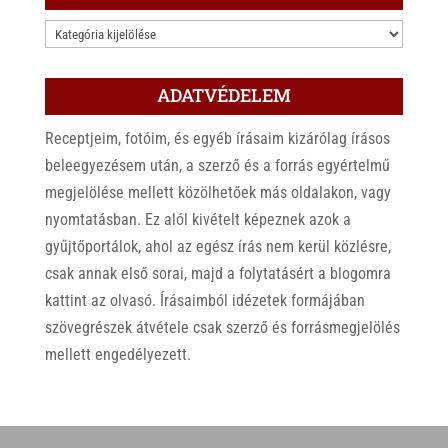
KATEGÓRIÁK
ADATVÉDELEM
Receptjeim, fotóim, és egyéb írásaim kizárólag írásos
beleegyezésem után, a szerző és a forrás egyértelmű
megjelölése mellett közölhetőek más oldalakon, vagy
nyomtatásban. Ez alól kivételt képeznek azok a
gyűjtőportálok, ahol az egész írás nem kerül közlésre,
csak annak első sorai, majd a folytatásért a blogomra
kattint az olvasó. Írásaimból idézetek formájában
szövegrészek átvétele csak szerző és forrásmegjelölés
mellett engedélyezett.