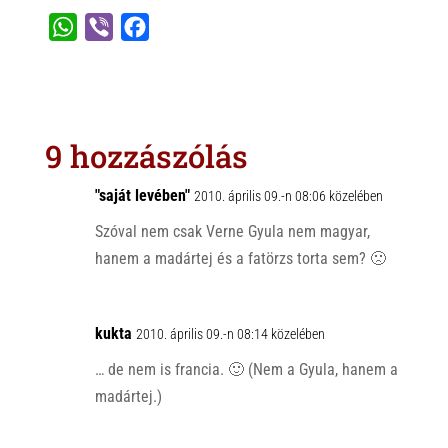
W
V
F
h
i
a
a
b
c
t
e
e
s
r
b
9 hozzászólás
A
o
p
o
"saját levében"
2010. április 09.-n 08:06 közelében
p
k
Szóval nem csak Verne Gyula nem magyar,
hanem a madártej és a fatörzs torta sem? 🙁
kukta
2010. április 09.-n 08:14 közelében
… de nem is francia. 🙂 (Nem a Gyula, hanem a
madártej.)