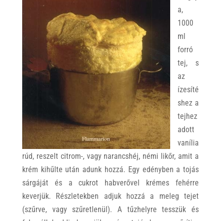
a,
1000
ml
forró
tej, s
az
ízesíté
shez a
tejhez
adott
vanília
rúd, reszelt citrom-, vagy narancshéj, némi likőr, amit a
krém kihűlte után adunk hozzá. Egy edényben a tojás
sárgáját és a cukrot habverővel krémes fehérre
keverjük. Részletekben adjuk hozzá a meleg tejet
(szűrve, vagy szűretlenül). A tűzhelyre tesszük és