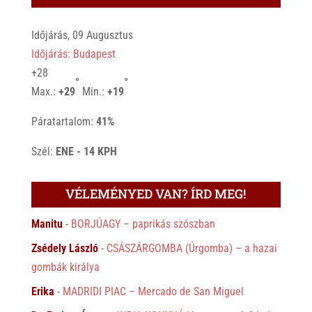
Időjárás, 09 Augusztus
Időjárás: Budapest
+
28
°
°
Max.:
+
29
Min.:
+
19
Páratartalom:
41%
Szél:
ENE - 14 KPH
VÉLEMÉNYED VAN? ÍRD MEG!
Manitu
-
BORJÚAGY – paprikás szószban
Zsédely László
-
CSÁSZÁRGOMBA (Úrgomba) – a hazai
gombák királya
Erika
-
MADRIDI PIAC – Mercado de San Miguel