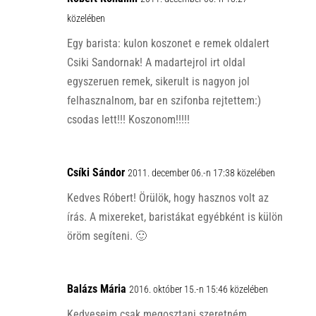
közelében
Egy barista: kulon koszonet e remek oldalert
Csiki Sandornak! A madartejrol irt oldal
egyszeruen remek, sikerult is nagyon jol
felhasznalnom, bar en szifonba rejtettem:)
csodas lett!!! Koszonom!!!!!
Csíki Sándor
2011. december 06.-n 17:38 közelében
Kedves Róbert! Örülök, hogy hasznos volt az
írás. A mixereket, baristákat egyébként is külön
öröm segíteni. 🙂
Balázs Mária
2016. október 15.-n 15:46 közelében
Kedveseim csak megosztani szeretném