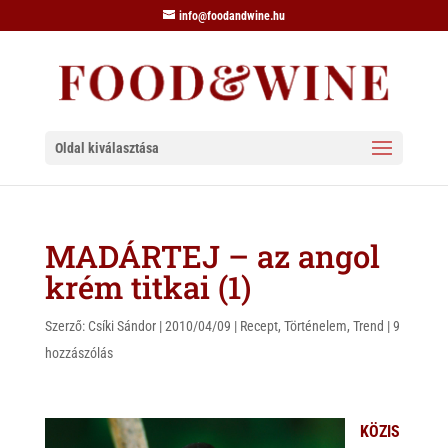
info@foodandwine.hu
Oldal kiválasztása
MADÁRTEJ – az angol
krém titkai (1)
Szerző:
Csíki Sándor
|
2010/04/09
|
Recept
,
Történelem
,
Trend
|
9
hozzászólás
KÖZIS