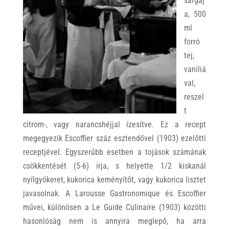
sárgáj
a, 500
ml
forró
tej,
vaníliá
val,
reszel
t
citrom-, vagy narancshéjjal ízesítve. Ez a recept
megegyezik Escoffier száz esztendővel (1903) ezelőtti
receptjével. Egyszerűbb esetben a tojások számának
csökkentését (5-6) írja, s helyette 1/2 kiskanál
nyílgyökeret, kukorica keményítőt, vagy kukorica lisztet
javasolnak. A Larousse Gastronomique és Escoffier
művei, különösen a Le Guide Culinaire (1903) közötti
hasonlóság nem is annyira meglepő, ha arra