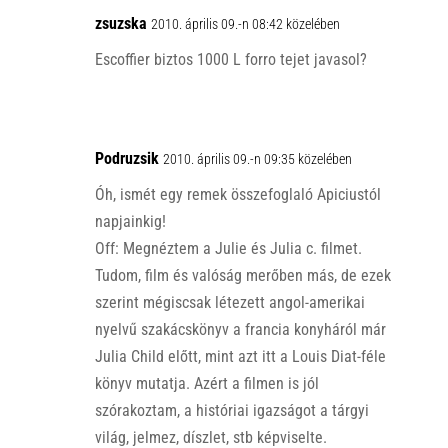
zsuzska
2010. április 09.-n 08:42 közelében
Escoffier biztos 1000 L forro tejet javasol?
Podruzsik
2010. április 09.-n 09:35 közelében
Óh, ismét egy remek összefoglaló Apiciustól
napjainkig!
Off: Megnéztem a Julie és Julia c. filmet.
Tudom, film és valóság merőben más, de ezek
szerint mégiscsak létezett angol-amerikai
nyelvű szakácskönyv a francia konyháról már
Julia Child előtt, mint azt itt a Louis Diat-féle
könyv mutatja. Azért a filmen is jól
szórakoztam, a históriai igazságot a tárgyi
világ, jelmez, díszlet, stb képviselte.