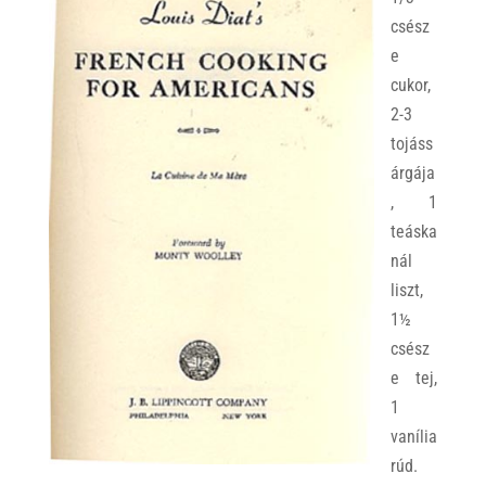
csész
e
cukor,
2-3
tojáss
árgája
, 1
teáska
nál
liszt,
1½
csész
e tej,
1
vanília
rúd.