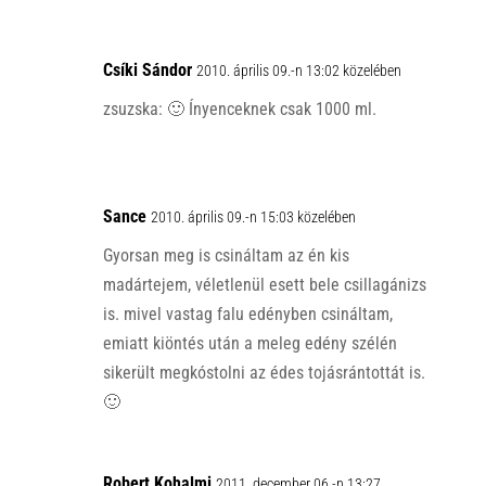
Csíki Sándor
2010. április 09.-n 13:02 közelében
zsuzska: 🙂 Ínyenceknek csak 1000 ml.
Sance
2010. április 09.-n 15:03 közelében
Gyorsan meg is csináltam az én kis
madártejem, véletlenül esett bele csillagánizs
is. mivel vastag falu edényben csináltam,
emiatt kiöntés után a meleg edény szélén
sikerült megkóstolni az édes tojásrántottát is.
🙂
Robert Kohalmi
2011. december 06.-n 13:27