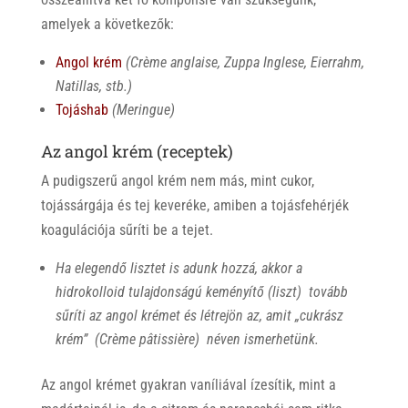
amelyek a következők:
Angol krém
(Crème anglaise, Zuppa Inglese, Eierrahm,
Natillas, stb.)
Tojáshab
(Meringue)
Az angol krém (receptek)
A pudigszerű angol krém nem más, mint cukor,
tojássárgája és tej keveréke, amiben a tojásfehérjék
koagulációja sűríti be a tejet.
Ha elegendő lisztet is adunk hozzá, akkor a
hidrokolloid tulajdonságú keményítő (liszt) tovább
sűríti az angol krémet és létrejön az, amit „cukrász
krém” (Crème pâtissière) néven ismerhetünk.
Az angol krémet gyakran vaníliával ízesítik, mint a