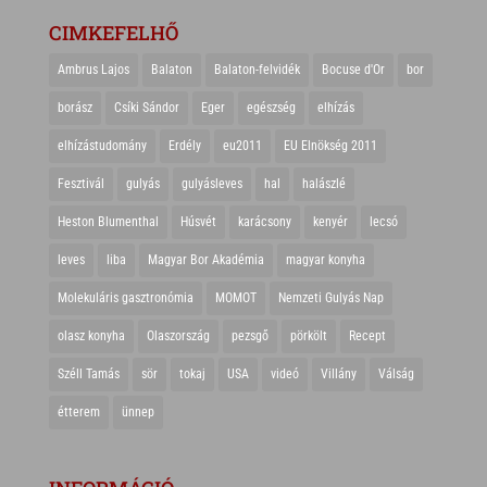
CIMKEFELHŐ
Ambrus Lajos
Balaton
Balaton-felvidék
Bocuse d'Or
bor
borász
Csíki Sándor
Eger
egészség
elhízás
elhízástudomány
Erdély
eu2011
EU Elnökség 2011
Fesztivál
gulyás
gulyásleves
hal
halászlé
Heston Blumenthal
Húsvét
karácsony
kenyér
lecsó
leves
liba
Magyar Bor Akadémia
magyar konyha
Molekuláris gasztronómia
MOMOT
Nemzeti Gulyás Nap
olasz konyha
Olaszország
pezsgő
pörkölt
Recept
Széll Tamás
sör
tokaj
USA
videó
Villány
Válság
étterem
ünnep