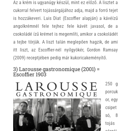
Az a krém is ugyanúgy készül, mint ez előző. A lisztet a
cukorral felvert tojássárgájához adja, majd a forró tejet
is hozzákeveri. Luis Diat (Escoffier alapján) a kávéízű
angolkrémnél fele tejhez fele kávét javasol, de a
csokoládé ízű krémet is megemlíti, amikor a csokoládét
a tejbe törjük. A liszt talán meglepően hagzik, de ami
itt liszt, az Escoffier-nél nyílgyökér, Gordon Ramsay
(2009) receptjében pedig már kukoricakeményítő.
3) Larousse gastronomique (2001) =
Escoffier 1903
250 g
porcuk
or, egy
csipet
só, 8
tojás