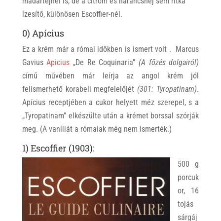
madártejnél is, de a citrom és narancshéj sem ritka
ízesítő, különösen Escoffier-nél.
0) Apícius
Ez a krém már a római időkben is ismert volt . Marcus
Gavius
Apicius
„De Re Coquinaria”
(A főzés dolgairól)
című művében már leírja az angol krém jól
felismerhető korabeli megfelelőjét
(301: Tyropatinam)
.
Apícius receptjében a cukor helyett méz szerepel, s a
„Tyropatinam” elkészülte után a krémet borssal szórják
meg. (A vaníliát a rómaiak még nem ismerték.)
1) Escoffier (1903):
500 g
porcuk
or, 16
tojás
sárgáj