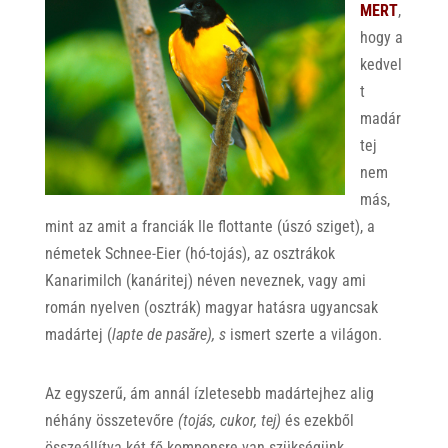
MERT
,
hogy a
kedvel
t
madár
tej
nem
más,
mint az amit a franciák Ile flottante (úszó sziget), a
németek Schnee-Eier (hó-tojás), az osztrákok
Kanarimilch (kanáritej) néven neveznek, vagy ami
román nyelven (osztrák) magyar hatásra ugyancsak
madártej (
lapte de pasăre), s
ismert szerte a világon.
Az egyszerű, ám annál ízletesebb madártejhez alig
néhány összetevőre
(tojás, cukor, tej)
és ezekből
összeállítva két fő komponsre van szükségünk,