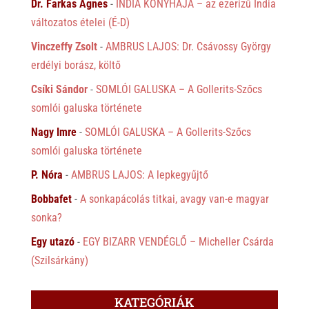
Dr. Farkas Ágnes
-
INDIA KONYHÁJA – az ezerízű India
változatos ételei (É-D)
Vinczeffy Zsolt
-
AMBRUS LAJOS: Dr. Csávossy György
erdélyi borász, költő
Csíki Sándor
-
SOMLÓI GALUSKA – A Gollerits-Szőcs
somlói galuska története
Nagy Imre
-
SOMLÓI GALUSKA – A Gollerits-Szőcs
somlói galuska története
P. Nóra
-
AMBRUS LAJOS: A lepkegyűjtő
Bobbafet
-
A sonkapácolás titkai, avagy van-e magyar
sonka?
Egy utazó
-
EGY BIZARR VENDÉGLŐ – Micheller Csárda
(Szilsárkány)
KATEGÓRIÁK