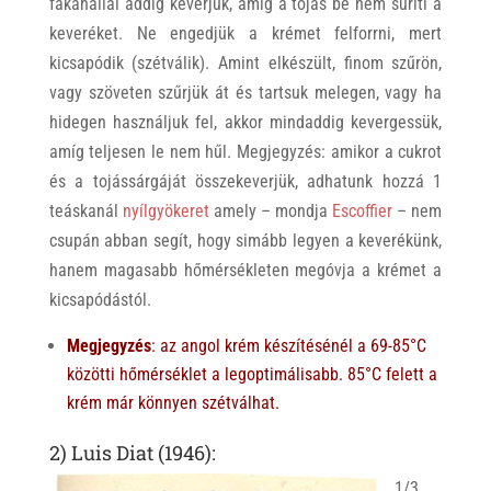
fakanállal addig keverjük, amíg a tojás be nem sűríti a
keveréket. Ne engedjük a krémet felforrni, mert
kicsapódik (szétválik). Amint elkészült, finom szűrön,
vagy szöveten szűrjük át és tartsuk melegen, vagy ha
hidegen használjuk fel, akkor mindaddig kevergessük,
amíg teljesen le nem hűl. Megjegyzés: amikor a cukrot
és a tojássárgáját összekeverjük, adhatunk hozzá 1
teáskanál
nyílgyökeret
amely – mondja
Escoffier
– nem
csupán abban segít, hogy simább legyen a keverékünk,
hanem magasabb hőmérsékleten megóvja a krémet a
kicsapódástól.
Megjegyzés
: az angol krém készítésénél a 69-85°C
közötti hőmérséklet a legoptimálisabb. 85°C felett a
krém már könnyen szétválhat.
2) Luis Diat (1946):
1/3