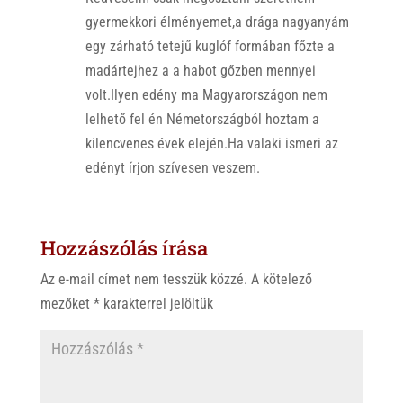
gyermekkori élményemet,a drága nagyanyám
egy zárható tetejű kuglóf formában főzte a
madártejhez a a habot gőzben mennyei
volt.Ilyen edény ma Magyarországon nem
lelhető fel én Németországból hoztam a
kilencvenes évek elején.Ha valaki ismeri az
edényt írjon szívesen veszem.
Hozzászólás írása
Az e-mail címet nem tesszük közzé.
A kötelező
mezőket
*
karakterrel jelöltük