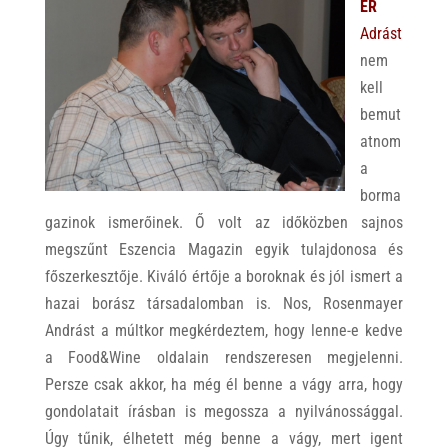
ER
Adrást
nem
kell
bemut
atnom
a
borma
gazinok ismerőinek. Ő volt az időközben sajnos
megszűnt Eszencia Magazin egyik tulajdonosa és
főszerkesztője. Kiváló értője a boroknak és jól ismert a
hazai borász társadalomban is. Nos, Rosenmayer
Andrást a múltkor megkérdeztem, hogy lenne-e kedve
a Food&Wine oldalain rendszeresen megjelenni.
Persze csak akkor, ha még él benne a vágy arra, hogy
gondolatait írásban is megossza a nyilvánossággal.
Úgy tűnik, élhetett még benne a vágy, mert igent