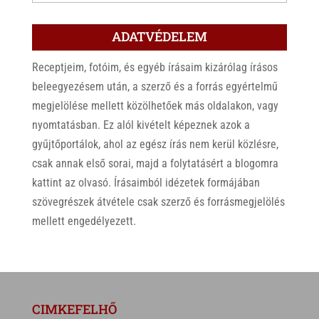
ADATVÉDELEM
Receptjeim, fotóim, és egyéb írásaim kizárólag írásos
beleegyezésem után, a szerző és a forrás egyértelmű
megjelölése mellett közölhetőek más oldalakon, vagy
nyomtatásban. Ez alól kivételt képeznek azok a
gyűjtőportálok, ahol az egész írás nem kerül közlésre,
csak annak első sorai, majd a folytatásért a blogomra
kattint az olvasó. Írásaimból idézetek formájában
szövegrészek átvétele csak szerző és forrásmegjelölés
mellett engedélyezett.
CIMKEFELHŐ