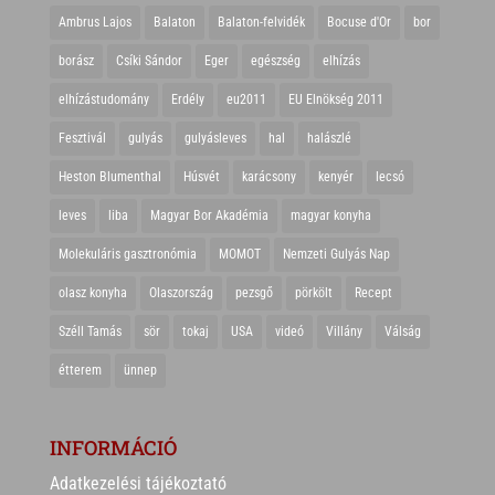
Ambrus Lajos
Balaton
Balaton-felvidék
Bocuse d'Or
bor
borász
Csíki Sándor
Eger
egészség
elhízás
elhízástudomány
Erdély
eu2011
EU Elnökség 2011
Fesztivál
gulyás
gulyásleves
hal
halászlé
Heston Blumenthal
Húsvét
karácsony
kenyér
lecsó
leves
liba
Magyar Bor Akadémia
magyar konyha
Molekuláris gasztronómia
MOMOT
Nemzeti Gulyás Nap
olasz konyha
Olaszország
pezsgő
pörkölt
Recept
Széll Tamás
sör
tokaj
USA
videó
Villány
Válság
étterem
ünnep
INFORMÁCIÓ
Adatkezelési tájékoztató