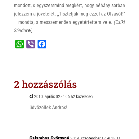
mondott, s egyszersmind megkért, hogy néhány sorban
jelezzem a jövetelét.
„
Tiszteljük meg ezzel az Olvasót!”
– mondta, s messzemenően egyetértettem vele.
(Csíki
Sándor♣)
W
V
F
h
i
a
a
b
c
t
e
e
s
r
b
2 hozzászólás
A
o
p
o
cl
2010. április 02.-n 06:52 közelében
p
k
üdvözöllek András!
Galambos Györgyné
2014. szeptember 17.-n 15:11