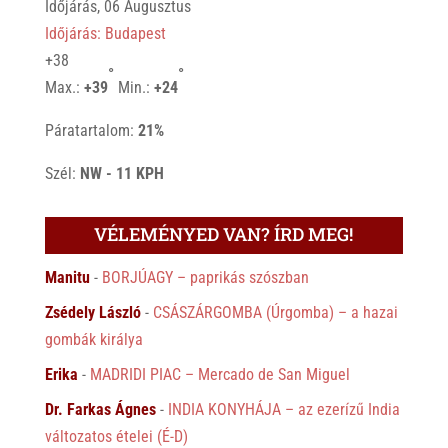
Időjárás, 06 Augusztus
Időjárás: Budapest
+
38
°
°
Max.:
+
39
Min.:
+
24
Páratartalom:
21%
Szél:
NW - 11 KPH
VÉLEMÉNYED VAN? ÍRD MEG!
Manitu
-
BORJÚAGY – paprikás szószban
Zsédely László
-
CSÁSZÁRGOMBA (Úrgomba) – a hazai
gombák királya
Erika
-
MADRIDI PIAC – Mercado de San Miguel
Dr. Farkas Ágnes
-
INDIA KONYHÁJA – az ezerízű India
változatos ételei (É-D)