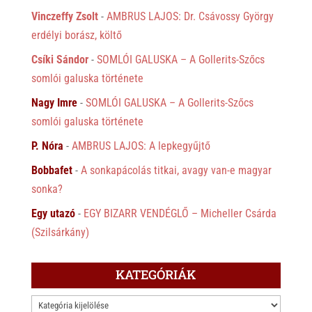
Vinczeffy Zsolt
-
AMBRUS LAJOS: Dr. Csávossy György
erdélyi borász, költő
Csíki Sándor
-
SOMLÓI GALUSKA – A Gollerits-Szőcs
somlói galuska története
Nagy Imre
-
SOMLÓI GALUSKA – A Gollerits-Szőcs
somlói galuska története
P. Nóra
-
AMBRUS LAJOS: A lepkegyűjtő
Bobbafet
-
A sonkapácolás titkai, avagy van-e magyar
sonka?
Egy utazó
-
EGY BIZARR VENDÉGLŐ – Micheller Csárda
(Szilsárkány)
KATEGÓRIÁK
KATEGÓRIÁK