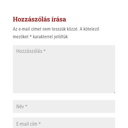
t
e
e
s
r
b
Hozzászólás írása
A
o
p
o
Az e-mail címet nem tesszük közzé.
A kötelező
p
k
mezőket
*
karakterrel jelöltük