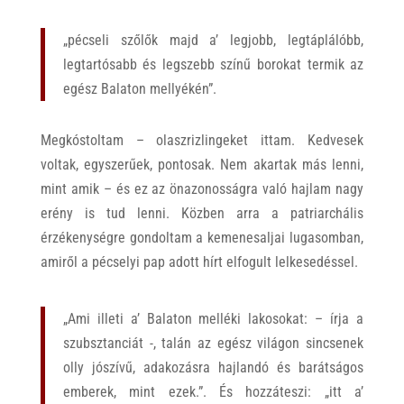
„pécseli szőlők majd a’ legjobb, legtáplálóbb,
legtartósabb és legszebb színű borokat termik az
egész Balaton mellyékén”.
Megkóstoltam – olaszrizlingeket ittam. Kedvesek
voltak, egyszerűek, pontosak. Nem akartak más lenni,
mint amik – és ez az önazonosságra való hajlam nagy
erény is tud lenni. Közben arra a patriarchális
érzékenységre gondoltam a kemenesaljai lugasomban,
amiről a pécselyi pap adott hírt elfogult lelkesedéssel.
„Ami illeti a’ Balaton melléki lakosokat: – írja a
szubsztanciát -, talán az egész világon sincsenek
olly jószívű, adakozásra hajlandó és barátságos
emberek, mint ezek.”. És hozzáteszi: „itt a’