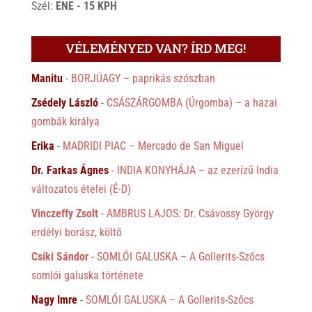
Szél:
ENE - 15 KPH
VÉLEMÉNYED VAN? ÍRD MEG!
Manitu
-
BORJÚAGY – paprikás szószban
Zsédely László
-
CSÁSZÁRGOMBA (Úrgomba) – a hazai
gombák királya
Erika
-
MADRIDI PIAC – Mercado de San Miguel
Dr. Farkas Ágnes
-
INDIA KONYHÁJA – az ezerízű India
változatos ételei (É-D)
Vinczeffy Zsolt
-
AMBRUS LAJOS: Dr. Csávossy György
erdélyi borász, költő
Csíki Sándor
-
SOMLÓI GALUSKA – A Gollerits-Szőcs
somlói galuska története
Nagy Imre
-
SOMLÓI GALUSKA – A Gollerits-Szőcs