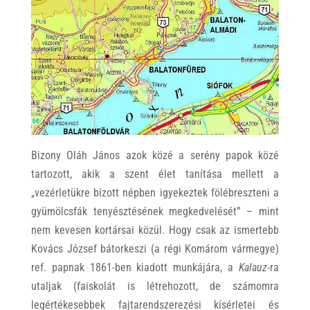
Bizony Oláh János azok közé a serény papok közé
tartozott, akik a szent élet tanítása mellett a
„vezérletükre bízott népben igyekeztek fölébreszteni a
gyümölcsfák tenyésztésének megkedvelését” – mint
nem kevesen kortársai közül. Hogy csak az ismertebb
Kovács József bátorkeszi (a régi Komárom vármegye)
ref. papnak 1861-ben kiadott munkájára, a
Kalauz
-ra
utaljak (faiskolát is létrehozott, de számomra
legértékesebbek fajtarendszerezési kísérletei és