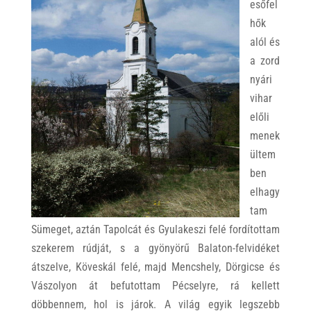
esőfel
hők
alól és
a zord
nyári
vihar
előli
menek
ültem
ben
elhagy
tam
Sümeget, aztán Tapolcát és Gyulakeszi felé fordítottam
szekerem rúdját, s a gyönyörű Balaton-felvidéket
átszelve, Köveskál felé, majd Mencshely, Dörgicse és
Vászolyon át befutottam Pécselyre, rá kellett
döbbennem, hol is járok. A világ egyik legszebb