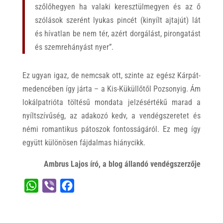
szőlőhegyen ha valaki keresztülmegyen és az ő
szólások szerént lyukas pincét (kinyílt ajtajút) lát
és hívatlan be nem tér, azért dorgálást, pirongatást
és szemrehányást nyer”.
Ez ugyan igaz, de nemcsak ott, szinte az egész Kárpát-
medencében így járta – a Kis-Küküllőtől Pozsonyig. Ám
lokálpatrióta töltésű mondata jelzésértékű marad a
nyíltszívűség, az adakozó kedv, a vendégszeretet és
némi romantikus pátoszok fontosságáról. Ez meg így
együtt különösen fájdalmas hiánycikk.
Ambrus Lajos író, a blog állandó vendégszerzője
W
V
F
h
i
a
a
b
c