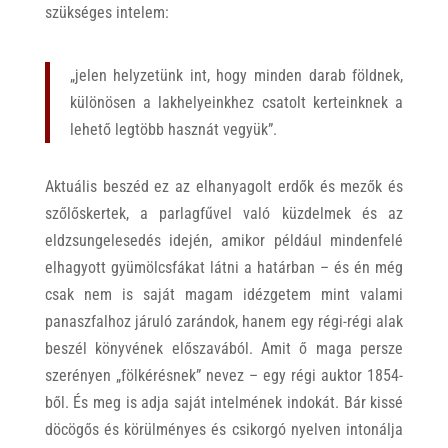
szükséges intelem:
„jelen helyzetünk int, hogy minden darab földnek,
különösen a lakhelyeinkhez csatolt kerteinknek a
lehető legtöbb hasznát vegyük”.
Aktuális beszéd ez az elhanyagolt erdők és mezők és
szőlőskertek, a parlagfűvel való küzdelmek és az
eldzsungelesedés idején, amikor például mindenfelé
elhagyott gyümölcsfákat látni a határban – és én még
csak nem is saját magam idézgetem mint valami
panaszfalhoz járuló zarándok, hanem egy régi-régi alak
beszél könyvének előszavából. Amit ő maga persze
szerényen „fölkérésnek” nevez – egy régi auktor 1854-
ből. És meg is adja saját intelmének indokát. Bár kissé
döcögős és körülményes és csikorgó nyelven intonálja