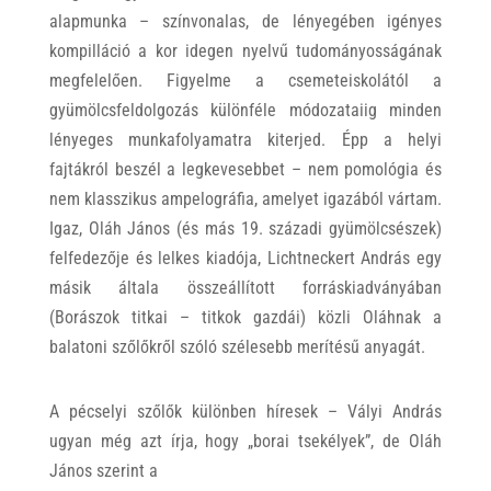
alapmunka – színvonalas, de lényegében igényes
kompilláció a kor idegen nyelvű tudományosságának
megfelelően. Figyelme a csemeteiskolától a
gyümölcsfeldolgozás különféle módozataiig minden
lényeges munkafolyamatra kiterjed. Épp a helyi
fajtákról beszél a legkevesebbet – nem pomológia és
nem klasszikus ampelográfia, amelyet igazából vártam.
Igaz, Oláh János (és más 19. századi gyümölcsészek)
felfedezője és lelkes kiadója, Lichtneckert András egy
másik általa összeállított forráskiadványában
(Borászok titkai – titkok gazdái) közli Oláhnak a
balatoni szőlőkről szóló szélesebb merítésű anyagát.
A pécselyi szőlők különben híresek – Vályi András
ugyan még azt írja, hogy „borai tsekélyek”, de Oláh
János szerint a