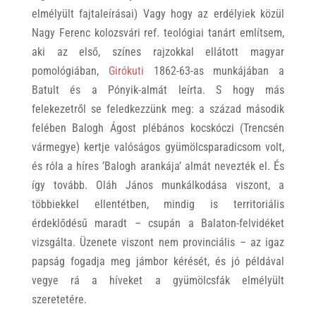
elmélyült fajtaleírásai) Vagy hogy az erdélyiek közül
Nagy Ferenc kolozsvári ref. teológiai tanárt említsem,
aki az első, színes rajzokkal ellátott magyar
pomológiában,
Girókuti
1862-63-as munkájában a
Batult és a Pónyik-almát leírta. S hogy más
felekezetről se feledkezzünk meg: a század második
felében Balogh Ágost plébános kocskóczi (Trencsén
vármegye) kertje valóságos gyümölcsparadicsom volt,
és róla a híres ’Balogh arankája’ almát nevezték el. És
így tovább. Oláh János munkálkodása viszont, a
többiekkel ellentétben, mindig is territoriális
érdeklődésű maradt – csupán a Balaton-felvidéket
vizsgálta. Üzenete viszont nem provinciális – az igaz
papság fogadja meg jámbor kérését, és jó példával
vegye rá a híveket a gyümölcsfák elmélyült
szeretetére.