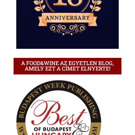
A FOOD&WINE AZ EGYETLEN BLOG,
AMELY EZT A CÍMET ELNYERTE!