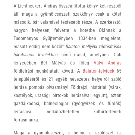
A Lichtneckert András összeállította könyv két részből
áll: maga a gyümölcsészeti szakkönyv csak a kötet
második, bár valamivel testesebb része. A szerkesztő,
nagyon helyesen, felvette a kötetbe Oláhnak a
Tudományos Gyűjteményben 1834-ben megjelent,
másutt eddig nem közölt
Balaton mellyéki túdósítások
barátságos levelekben
című írását, amelyben Oláh
lényegében Bél Mátyás és főleg
Vályi András
földleírási munkálatait követi. A
Balaton-felvidék
65
településéről és 21 egyéb nevezetes helyeiről szóló
leírása pompás olvasmány! Földrajzi, históriai (várak,
kastélyok, urasági birtokok leírásaival együtt), aztán
gazdálkodási, balneológiai (gyógyvizek és fürdők)
leírásával nélkülözhetetlen kultúrtörténeti
forrásmunka.
Maga a gyümölcsészet, s benne a szőlészet is,