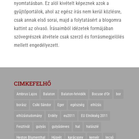
nyomtatásban. Ez alól kivételt képeznek azok a
gyűjtőportálok, ahol az egész írás nem kerül közlésre,
csak annak első sorai, majd a folytatásért a blogomra
kattint az olvasó. Írásaimból idézetek formájában
szövegrészek átvétele csak szerző és forrásmegjelölés
mellett engedélyezett.
CIMKEFELHŐ
Ambrus Lajos
Balaton
Balaton-felvidék
Bocuse d'Or
bor
borász
Csíki Sándor
Eger
egészség
elhízás
elhízástudomány
Erdély
eu2011
EU Elnökség 2011
Fesztivál
gulyás
gulyásleves
hal
halászlé
Heston Blumenthal
Húsvét
karácsony
kenyér
lecsó