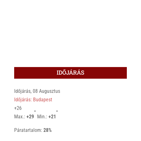
IDŐJÁRÁS
Időjárás, 08 Augusztus
Időjárás: Budapest
+
26
°
°
Max.:
+
29
Min.:
+
21
Páratartalom:
28%