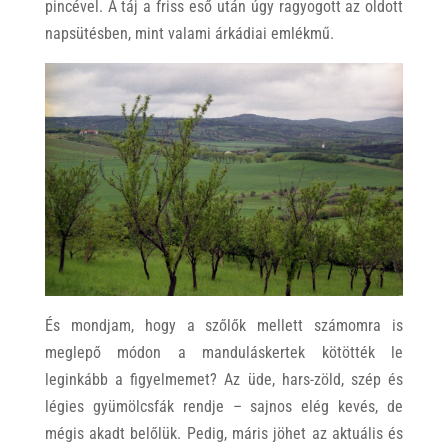
pincével. A táj a friss eső után úgy ragyogott az oldott
napsütésben, mint valami árkádiai emlékmű.
És mondjam, hogy a szőlők mellett számomra is
meglepő módon a manduláskertek kötötték le
leginkább a figyelmemet? Az üde, hars-zöld, szép és
légies gyümölcsfák rendje – sajnos elég kevés, de
mégis akadt belőlük. Pedig, máris jöhet az aktuális és