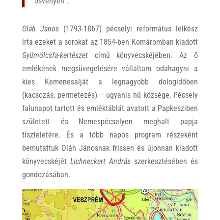
ösvényen”.
Oláh János
(1793-1867) pécselyi református lelkész
írta ezeket a sorokat az 1854-ben Komáromban kiadott
Gyümölcsfa-kertészet
című könyvecskéjében. Az ő
emlékének megsüvegelésére vállaltam odahagyni a
kies Kemenesalját a legnagyobb dologidőben
(kacsozás, permetezés) – ugyanis hű községe, Pécsely
falunapot tartott és emléktáblát avatott a Papkesziben
született és Nemespécselyen meghalt papja
tiszteletére. És a több napos program részeként
bemutattuk Oláh Jánosnak frissen és újonnan kiadott
könyvecskéjét
Lichneckert András
szerkesztésében és
gondozásában.