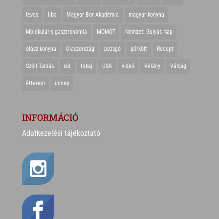
leves
liba
Magyar Bor Akadémia
magyar konyha
Molekuláris gasztronómia
MOMOT
Nemzeti Gulyás Nap
olasz konyha
Olaszország
pezsgő
pörkölt
Recept
Széll Tamás
sör
tokaj
USA
videó
Villány
Válság
étterem
ünnep
INFORMÁCIÓ
Adatkezelési tájékoztató