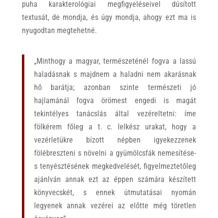
puha karakterológiai megfigyeléseivel dúsított
textusát, de mondja, és úgy mondja, ahogy ezt ma is
nyugodtan megtehetné.
„Minthogy a magyar, természeténél fogva a lassú
haladásnak s majdnem a haladni nem akarásnak
hő barátja; azonban szinte természeti jó
hajlamánál fogva örömest engedi is magát
tekintélyes tanácslás által vezéreltetni: íme
fölkérem főleg a t. c. lelkész urakat, hogy a
vezérletükre bízott népben igyekezzenek
fölébreszteni s növelni a gyümölcsfák nemesítése-
s tenyésztésének megkedvelését, figyelmeztetőleg
ajánlván annak ezt az éppen számára készített
könyvecskét, s ennek útmutatásai nyomán
legyenek annak vezérei az előtte még töretlen