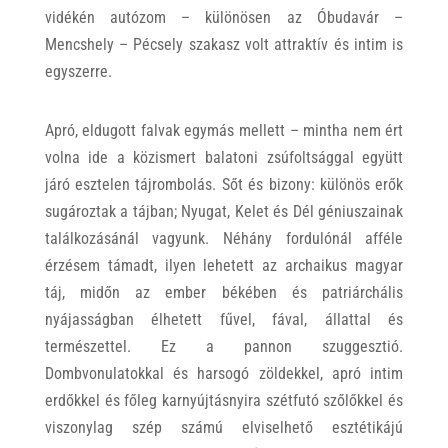
vidékén autózom – különösen az Óbudavár –
Mencshely – Pécsely szakasz volt attraktív és intim is
egyszerre.
Apró, eldugott falvak egymás mellett – mintha nem ért
volna ide a közismert balatoni zsúfoltsággal együtt
járó esztelen tájrombolás. Sőt és bizony: különös erők
sugároztak a tájban; Nyugat, Kelet és Dél géniuszainak
találkozásánál vagyunk. Néhány fordulónál afféle
érzésem támadt, ilyen lehetett az archaikus magyar
táj, midőn az ember békében és patriárchális
nyájasságban élhetett fűvel, fával, állattal és
természettel. Ez a pannon szuggesztió.
Dombvonulatokkal és harsogó zöldekkel, apró intim
erdőkkel és főleg karnyújtásnyira szétfutó szőlőkkel és
viszonylag szép számú elviselhető esztétikájú