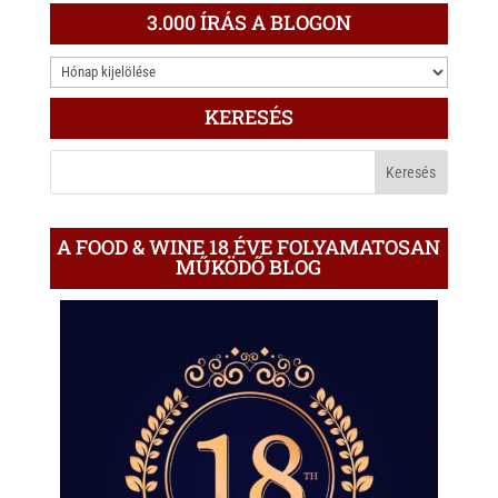
3.000 ÍRÁS A BLOGON
3.000
ÍRÁS
KERESÉS
A
BLOGON
A FOOD & WINE 18 ÉVE FOLYAMATOSAN
MŰKÖDŐ BLOG