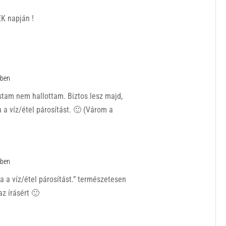
EK napján !
ében
stam nem hallottam. Biztos lesz majd,
ja a víz/étel párosítást. 🙂 (Várom a
ében
dja a víz/étel párosítást.” természetesen
az írásért 🙂