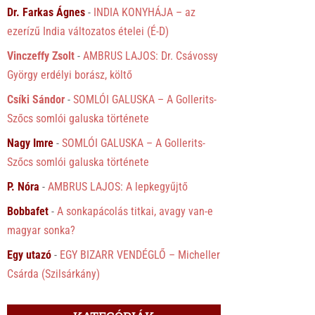
Dr. Farkas Ágnes
-
INDIA KONYHÁJA – az
ezerízű India változatos ételei (É-D)
Vinczeffy Zsolt
-
AMBRUS LAJOS: Dr. Csávossy
György erdélyi borász, költő
Csíki Sándor
-
SOMLÓI GALUSKA – A Gollerits-
Szőcs somlói galuska története
Nagy Imre
-
SOMLÓI GALUSKA – A Gollerits-
Szőcs somlói galuska története
P. Nóra
-
AMBRUS LAJOS: A lepkegyűjtő
Bobbafet
-
A sonkapácolás titkai, avagy van-e
magyar sonka?
Egy utazó
-
EGY BIZARR VENDÉGLŐ – Micheller
Csárda (Szilsárkány)