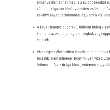
élményekkel lephet meg, s a különbségeket is
válhatnak igazán élményszerűen érzékelhetővé
ásványi anyag tartalomban, és/vagy a víz jell
A kövér, hangos buborékú, üdítően hideg vizek
kiemelik azokat a jellegtelenségből, vagy épp
chipsek.
Vizet egész életünkben iszunk, nem mindegy h
tesszük. Nem mindegy, hogy milyen vizet, viz
örömével. A víz drága kincs, érdemes nagyobb