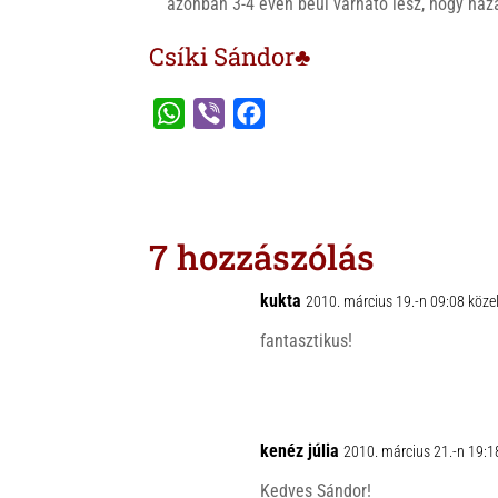
azonban 3-4 éven beül várható lesz, hogy hazán
Csíki Sándor♣
W
V
F
h
i
a
a
b
c
t
e
e
s
r
b
7 hozzászólás
A
o
p
o
kukta
2010. március 19.-n 09:08 köze
p
k
fantasztikus!
kenéz júlia
2010. március 21.-n 19:1
Kedves Sándor!