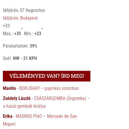
Időjárás, 07 Augusztus
Időjárás: Budapest
+
33
°
°
Max.:
+
35
Min.:
+
23
Páratartalom:
39%
Szél:
NW - 21 KPH
VÉLEMÉNYED VAN? ÍRD MEG!
Manitu
-
BORJÚAGY – paprikás szószban
Zsédely László
-
CSÁSZÁRGOMBA (Úrgomba) –
a hazai gombák királya
Erika
-
MADRIDI PIAC – Mercado de San
Miguel