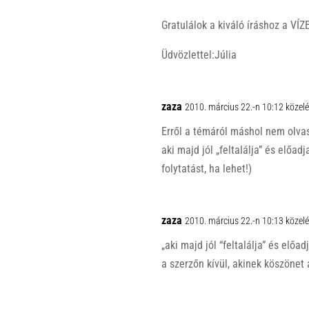
Gratulálok a kiváló íráshoz a VÍZ
Üdvözlettel:Júlia
zaza
2010. március 22.-n 10:12 közel
Erről a témáról máshol nem olva
aki majd jól „feltalálja” és előad
folytatást, ha lehet!)
zaza
2010. március 22.-n 10:13 közel
„aki majd jól “feltalálja” és előa
a szerzőn kívül, akinek köszönet 