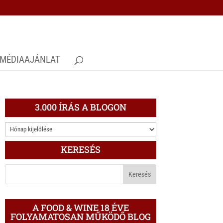
MÉDIAAJÁNLAT
3.000 ÍRÁS A BLOGON
3.000
ÍRÁS
KERESÉS
A
BLOGON
A FOOD & WINE 18 ÉVE
FOLYAMATOSAN MŰKÖDŐ BLOG