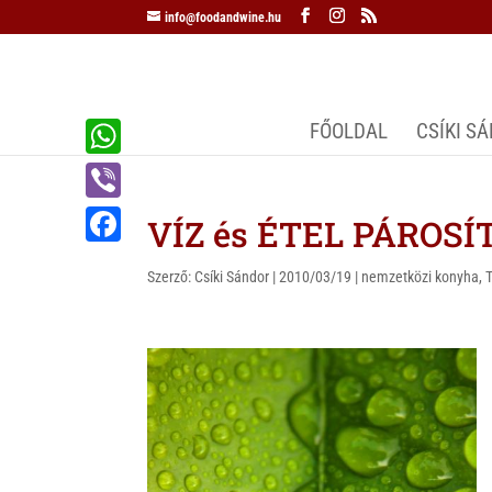
info@foodandwine.hu
FŐOLDAL
CSÍKI S
W
h
V
VÍZ és ÉTEL PÁROSÍT
a
i
F
t
Szerző:
Csíki Sándor
|
2010/03/19
|
nemzetközi konyha
,
b
a
s
e
c
A
r
e
p
b
p
o
o