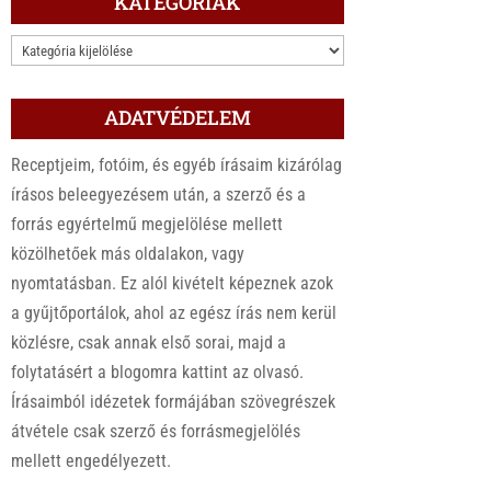
KATEGÓRIÁK
KATEGÓRIÁK
ADATVÉDELEM
Receptjeim, fotóim, és egyéb írásaim kizárólag
írásos beleegyezésem után, a szerző és a
forrás egyértelmű megjelölése mellett
közölhetőek más oldalakon, vagy
nyomtatásban. Ez alól kivételt képeznek azok
a gyűjtőportálok, ahol az egész írás nem kerül
közlésre, csak annak első sorai, majd a
folytatásért a blogomra kattint az olvasó.
Írásaimból idézetek formájában szövegrészek
átvétele csak szerző és forrásmegjelölés
mellett engedélyezett.