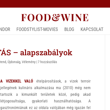
ÁNDOR
FOODSTYLIST-MOVIES
BLOG
KAPCSOLAT
ÁS – alapszabályok
Trend
,
Újdonság
,
Vélemény
|
7 hozzászólás
A VIZEKKEL VALÓ
ételpárosítások, a vizek terroir
jellegének kulináris alkalmazása ma (2010) még nem
tartozik a kimunkált területek közé, pedig akad
létjogosultsága, gyakorlati használhatósága. A
gasztronómiának ez az oldala valójában még igazán fel