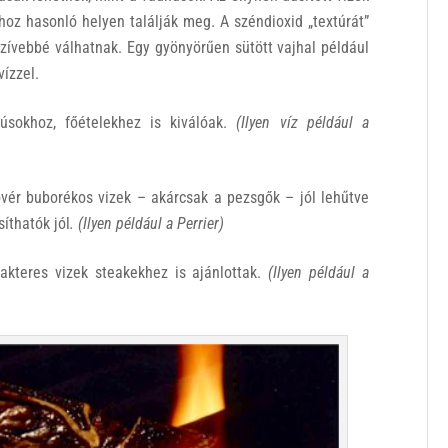
hoz hasonló helyen találják meg. A széndioxid „textúrát”
tenzívebbé válhatnak. Egy gyönyörűen sütött vajhal például
ízzel.
úsokhoz, főételekhez is kiválóak.
(Ilyen víz például a
kövér buborékos vizek – akárcsak a pezsgők – jól lehűtve
íthatók jól
.
(Ilyen például a Perrier)
akteres vizek steakekhez is ajánlottak.
(Ilyen például a