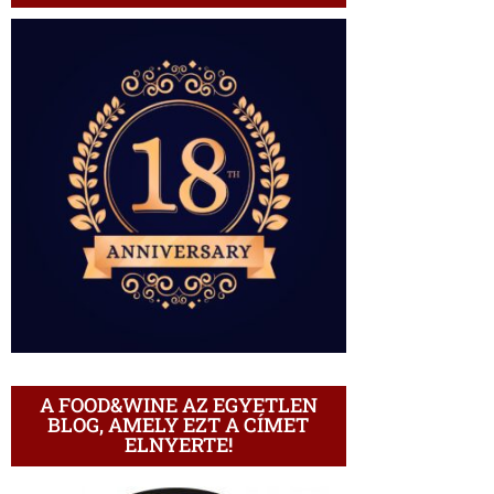
A FOOD&WINE AZ EGYETLEN
BLOG, AMELY EZT A CÍMET
ELNYERTE!