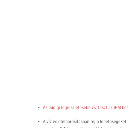
Az eddigi legrészletesebb víz teszt az IPM-be
A víz és ételpárosításban rejlő lehetőségeket