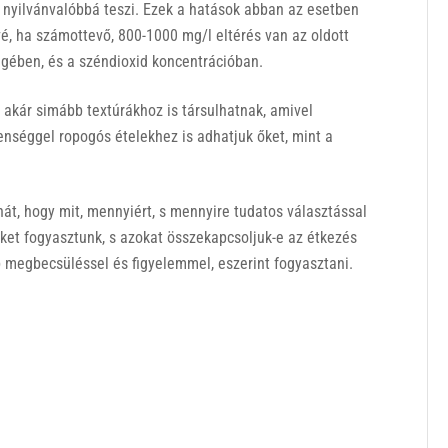
 nyilvánvalóbbá teszi. Ezek a hatások abban az esetben
, ha számottevő, 800-1000 mg/l eltérés van az oldott
egében, és a széndioxid koncentrációban.
 akár simább textúrákhoz is társulhatnak, amivel
enséggel ropogós ételekhez is adhatjuk őket, mint a
át, hogy mit, mennyiért, s mennyire tudatos választással
eket fogyasztunk, s azokat összekapcsoljuk-e az étkezés
 megbecsüléssel és figyelemmel, eszerint fogyasztani.