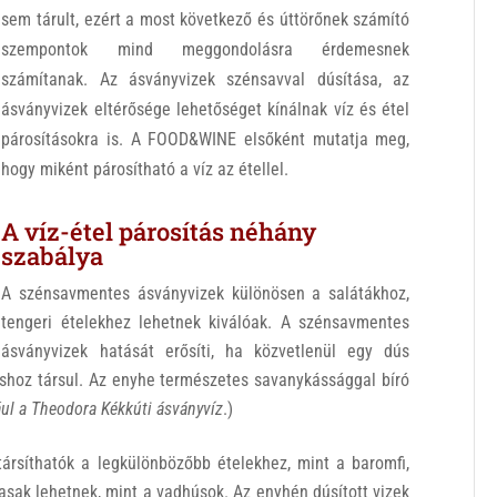
sem tárult, ezért a most következő és úttörőnek számító
szempontok mind meggondolásra érdemesnek
számítanak. Az ásványvizek szénsavval dúsítása, az
ásványvizek eltérősége lehetőséget kínálnak víz és étel
párosításokra is. A FOOD&WINE elsőként mutatja meg,
hogy miként párosítható a víz az étellel.
A víz-étel párosítás néhány
szabálya
A szénsavmentes ásványvizek különösen a salátákhoz,
tengeri ételekhez lehetnek kiválóak. A szénsavmentes
ásványvizek hatását erősíti, ha közvetlenül egy dús
áshoz társul. Az enyhe természetes savanykássággal bíró
ául a Theodora Kékkúti ásványvíz
.)
társíthatók a legkülönbözőbb ételekhez, mint a baromfi,
asak lehetnek, mint a vadhúsok. Az enyhén dúsított vizek