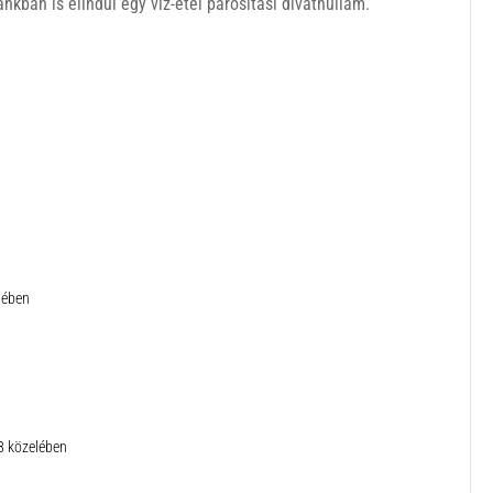
kban is elindul egy víz-étel párosítási divathullám.
lében
8 közelében