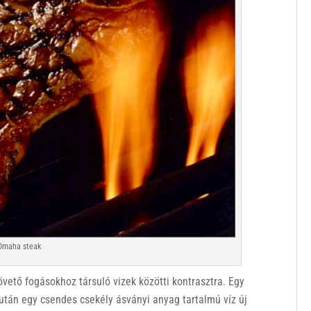
Omaha steak
vető fogásokhoz társuló vizek közötti kontrasztra. Egy
után egy csendes csekély ásványi anyag tartalmú víz új