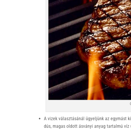
A vizek választásánál ügyeljünk az egymást kö
dús, magas oldott ásványi anyag tartalmú víz 