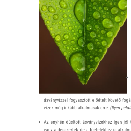
k
ásványvízzel fogyasztott előételt követő fog
vizek még inkább alkalmasak erre.
(Ilyen péld
Az enyhén dúsított ásványvizekhez igen jól 
vagy a desszertek, de a főételekhez is alkalm