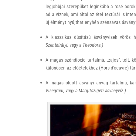
legjobbjai szerepüket leginkább a rosé borok
ad a víznek, ami által az étel textúrái is in
új élményt nyújthat enyhén szénsavas ásványv
A klasszikus dúsítású ásványvizek vörös h
Szentkirályi, vagy a Theodora.)
A magas széndioxid tartalmú, „zajos”, telt, 
különösen az előételekhez (Hors d’oeuvre) társ
A magas oldott ásványi anyag tartalmú, kar
Visegrádi, vagy a Margitszigeti ásványvíz.)