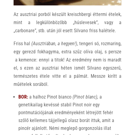
Az ausztriai porból készült kreischbergi éttermi ételek,
mint a legkülönbözőbb „húslevesek”, vagy a
„carbonare”, stb. után jól esett Silvano friss halétele.
Friss hal
(Ausztriában, a hegyen!)
, tengeri só, rozmaring,
egy gerezd fokhagyma, extra szűz olíva olaj, s persze
a kemence: ennyi a titok! Az eredmény nem is maradt
el, s ezen az ausztriai héten ismét Silvano egyszerű,
természetes étele vitte el a pálmát. Messze kirítt a
műételek sorából.
BOR:
a halhoz Pinot bianco
(Pinot blanc),
a
genetikailag kevéssé stabil Pinot noir egy
pontmutációjának eredményeként létrejött fehér
szőlő kellemes tájjellegű olasz borát ittuk, amit a
pincér ajánlott. Némi meglepő gorgonzolás illat