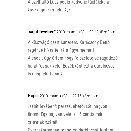
A szélhajtó küsz pedig kedvenc tápláléka a
küszvágó csérnek… 🙂
"saját levében"
2010. március 03.-n 08:42 közelében
A küszvágó csért ismerem, Karácsony Benő
regénye hívta fel rá a figyelmemet!
A snecit úgy értem hogy felszeletelve ragadozó
halat fognak vele. Egyébként ezt a durbincsot
is meg lehet enni?
Hapci
2010. március 03.-n 22:16 közelében
„saját levében”: persze, ehető, sőt, nagyon
finom. Egy baj van vele, a 15 centis már
óriásnak számít…
Gyerekkoromban rengeteg durbincsot fogtam