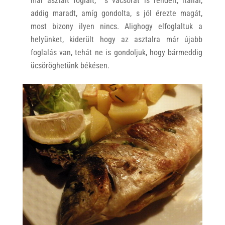
már asztalt foglalt, s vacsorát is rendelt, itallal,
addig maradt, amíg gondolta, s jól érezte magát,
most bizony ilyen nincs. Alighogy elfoglaltuk a
helyünket, kiderült hogy az asztalra már újabb
foglalás van, tehát ne is gondoljuk, hogy bármeddig
ücsöröghetünk békésen.