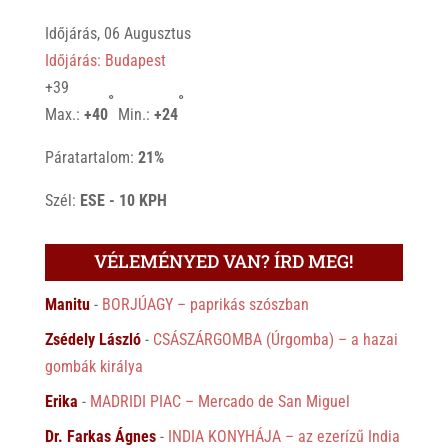
Időjárás, 06 Augusztus
Időjárás: Budapest
+
39
°
°
Max.:
+
40
Min.:
+
24
Páratartalom:
21%
Szél:
ESE - 10 KPH
VÉLEMÉNYED VAN? ÍRD MEG!
Manitu
-
BORJÚAGY – paprikás szószban
Zsédely László
-
CSÁSZÁRGOMBA (Úrgomba) – a hazai
gombák királya
Erika
-
MADRIDI PIAC – Mercado de San Miguel
Dr. Farkas Ágnes
-
INDIA KONYHÁJA – az ezerízű India