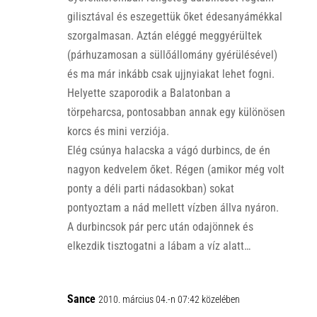
gilisztával és eszegettük őket édesanyámékkal
szorgalmasan. Aztán eléggé meggyérültek
(párhuzamosan a süllőállomány gyérülésével)
és ma már inkább csak ujjnyiakat lehet fogni.
Helyette szaporodik a Balatonban a
törpeharcsa, pontosabban annak egy különösen
korcs és mini verziója.
Elég csúnya halacska a vágó durbincs, de én
nagyon kedvelem őket. Régen (amikor még volt
ponty a déli parti nádasokban) sokat
pontyoztam a nád mellett vízben állva nyáron.
A durbincsok pár perc után odajönnek és
elkezdik tisztogatni a lábam a víz alatt…
Sance
2010. március 04.-n 07:42 közelében