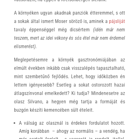
A környéken ugyan akadnak panziók étteremmel, s ott
a sokak által ismert Moser söröző is, aminek a
pájsliját
tavaly éppenséggel még dicsértem
(idén már nem
teszem, mert az idei vékony és sós étel már nem érdemel
elismerést).
Meglepetésemre a környék gasztronómiájában az
elmúlt években inkább csak visszalépés tapasztalható,
mint szembetűnő fejlődés. Lehet, hogy időközben én
lettem igényesebb? Esetleg a sokat ostorozott hazai
átlagszínvonal emelkedett? Ki tudja? Mindenesetre az
olasz Silvano, a hegyen még tartja a formáját és
buzgón készíti kemencében sült ételeit.
A válság az olasznál is érdekes fordulatot hozott.
Amíg korábban – ahogy az normális – a vendég, ha