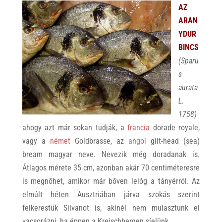
AZ
ARAN
YDUR
BINCS
(Sparu
s
aurata
L.
1758)
ahogy azt már sokan tudják, a
francia
dorade royale,
vagy a
német
Goldbrasse, az
angol
gilt-head (sea)
bream magyar neve. Nevezik még doradanak is.
Átlagos mérete 35 cm, azonban akár 70 centiméteresre
is megnőhet, amikor már bőven lelóg a tányérról. Az
elmúlt héten Ausztriában járva szokás szerint
felkerestük Silvanot is, akinél nem mulasztunk el
vacsorázni, ha éppen a Kreischbergen síelünk.