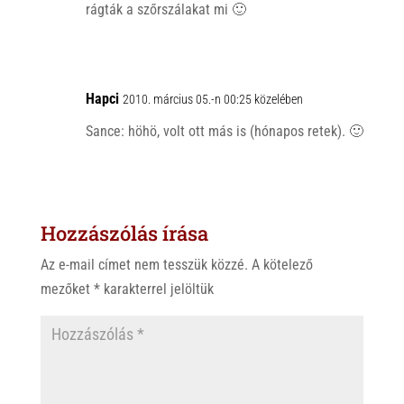
rágták a szőrszálakat mi 🙂
Hapci
2010. március 05.-n 00:25 közelében
Sance: höhö, volt ott más is (hónapos retek). 🙂
Hozzászólás írása
Az e-mail címet nem tesszük közzé.
A kötelező
mezőket
*
karakterrel jelöltük