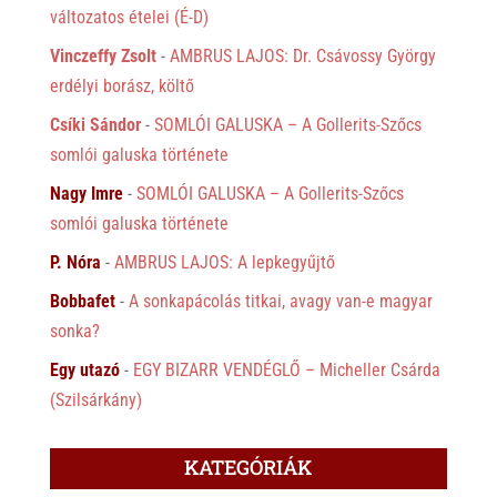
változatos ételei (É-D)
Vinczeffy Zsolt
-
AMBRUS LAJOS: Dr. Csávossy György
erdélyi borász, költő
Csíki Sándor
-
SOMLÓI GALUSKA – A Gollerits-Szőcs
somlói galuska története
Nagy Imre
-
SOMLÓI GALUSKA – A Gollerits-Szőcs
somlói galuska története
P. Nóra
-
AMBRUS LAJOS: A lepkegyűjtő
Bobbafet
-
A sonkapácolás titkai, avagy van-e magyar
sonka?
Egy utazó
-
EGY BIZARR VENDÉGLŐ – Micheller Csárda
(Szilsárkány)
KATEGÓRIÁK