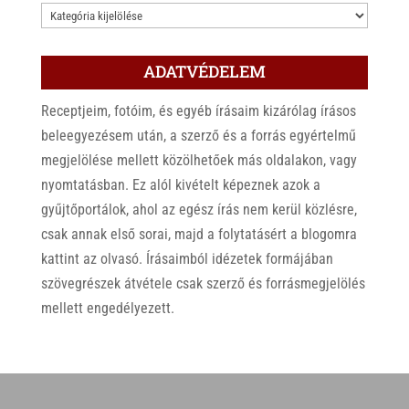
KATEGÓRIÁK
ADATVÉDELEM
Receptjeim, fotóim, és egyéb írásaim kizárólag írásos
beleegyezésem után, a szerző és a forrás egyértelmű
megjelölése mellett közölhetőek más oldalakon, vagy
nyomtatásban. Ez alól kivételt képeznek azok a
gyűjtőportálok, ahol az egész írás nem kerül közlésre,
csak annak első sorai, majd a folytatásért a blogomra
kattint az olvasó. Írásaimból idézetek formájában
szövegrészek átvétele csak szerző és forrásmegjelölés
mellett engedélyezett.