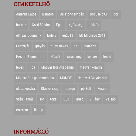
CIMKEFELHŐ
Ambrus Lajos
Balaton
Balaton-felvidék
Bocuse d'Or
bor
borász
Csíki Sándor
Eger
egészség
elhízás
elhízástudomány
Erdély
eu2011
EU Elnökség 2011
Fesztivál
gulyás
gulyásleves
hal
halászlé
Heston Blumenthal
Húsvét
karácsony
kenyér
lecsó
leves
liba
Magyar Bor Akadémia
magyar konyha
Molekuláris gasztronómia
MOMOT
Nemzeti Gulyás Nap
olasz konyha
Olaszország
pezsgő
pörkölt
Recept
Széll Tamás
sör
tokaj
USA
videó
Villány
Válság
étterem
ünnep
INFORMÁCIÓ