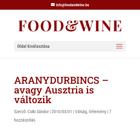
info@foodandwine.hu
Oldal kiválasztása
ARANYDURBINCS –
avagy Ausztria is
változik
Szerző:
Csíki Sándor
|
2010/03/01
|
Válság
,
Vélemény
|
7
hozzászólás