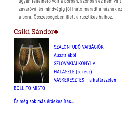
ugyan fellelhető volt a borban, azonban ez nem vált
zavaróvá, és mindvégig jól iható maradt a háznak ez
a bora. Összességében illett a rusztikus halhoz.
Csíki Sándor♣
SZALONTÜDŐ VARIÁCIÓK
Ausztriából
SZLOVÁKIAI KONYHA
HALÁSZLÉ (5. rész)
VASKERESZTES – a határszélen
BOLLITO MISTO
És még sok más érdekes írás…