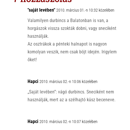
A
o
p
o
"saját levében"
2010. március 01.-n 10:32 közelében
p
k
Valamilyen durbincs a Balatonban is van, a
horgászok vissza szokták dobni, vagy sneciként
használják.
Az osztrákok a pénteki halnapot is nagyon
komolyan veszik, nem csak böjt idején. Irigylem
őket!
Hapci
2010. március 02.-n 10:06 közelében
„Saját levében”: vágó durbincs. Sneciként nem
használják, mert az a szélhajtó küsz beceneve.
Hapci
2010. március 02.-n 10:07 közelében