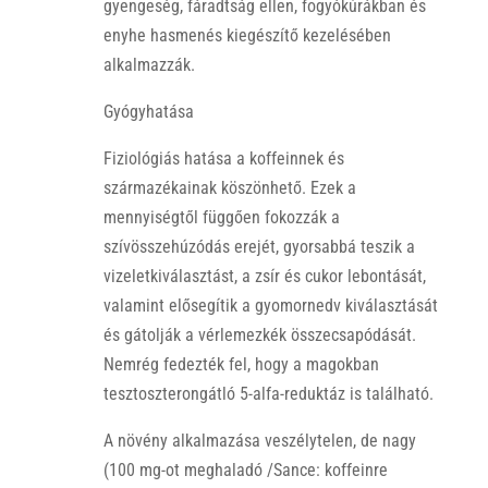
gyengeség, fáradtság ellen, fogyókúrákban és
enyhe hasmenés kiegészítő kezelésében
alkalmazzák.
Gyógyhatása
Fiziológiás hatása a koffeinnek és
származékainak köszönhető. Ezek a
mennyiségtől függően fokozzák a
szívösszehúzódás erejét, gyorsabbá teszik a
vizeletkiválasztást, a zsír és cukor lebontását,
valamint elősegítik a gyomornedv kiválasztását
és gátolják a vérlemezkék összecsapódását.
Nemrég fedezték fel, hogy a magokban
tesztoszterongátló 5-alfa-reduktáz is található.
A növény alkalmazása veszélytelen, de nagy
(100 mg-ot meghaladó /Sance: koffeinre