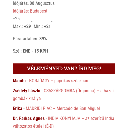
Időjárás, 08 Augusztus
Időjárás: Budapest
+
25
°
°
Max.:
+
29
Min.:
+
21
Páratartalom:
39%
Szél:
ENE - 15 KPH
VÉLEMÉNYED VAN? ÍRD MEG!
Manitu
-
BORJÚAGY – paprikás szószban
Zsédely László
-
CSÁSZÁRGOMBA (Úrgomba) – a hazai
gombák királya
Erika
-
MADRIDI PIAC – Mercado de San Miguel
Dr. Farkas Ágnes
-
INDIA KONYHÁJA – az ezerízű India
változatos ételei (É-D)