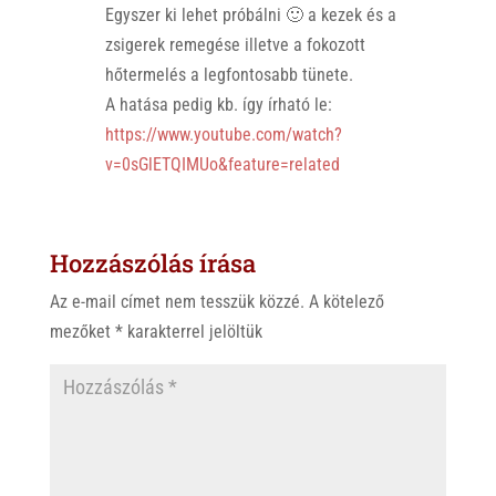
Egyszer ki lehet próbálni 🙂 a kezek és a
zsigerek remegése illetve a fokozott
hőtermelés a legfontosabb tünete.
A hatása pedig kb. így írható le:
https://www.youtube.com/watch?
v=0sGlETQIMUo&feature=related
Hozzászólás írása
Az e-mail címet nem tesszük közzé.
A kötelező
mezőket
*
karakterrel jelöltük