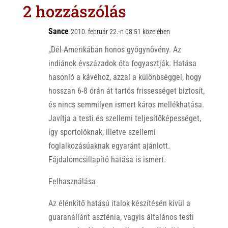
s
r
b
2 hozzászólás
A
o
p
o
Sance
2010. február 22.-n 08:51 közelében
p
k
„Dél-Amerikában honos gyógynövény. Az
indiánok évszázadok óta fogyasztják. Hatása
hasonló a kávéhoz, azzal a különbséggel, hogy
hosszan 6-8 órán át tartós frissességet biztosít,
és nincs semmilyen ismert káros mellékhatása.
Javítja a testi és szellemi teljesítőképességet,
így sportolóknak, illetve szellemi
foglalkozásúaknak egyaránt ajánlott.
Fájdalomcsillapító hatása is ismert.
Felhasználása
Az élénkítő hatású italok készítésén kívül a
guaranáliánt aszténia, vagyis általános testi