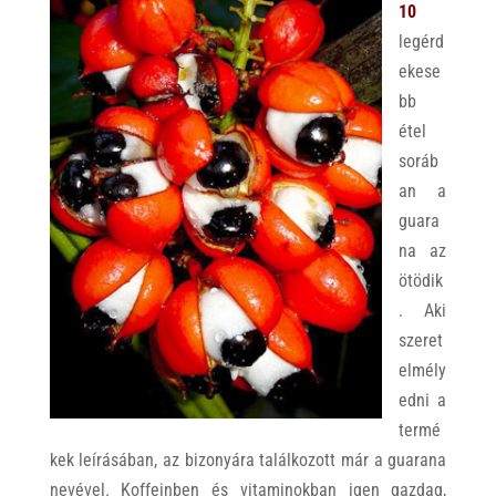
10
legérd
ekese
bb
étel
soráb
an a
guara
na az
ötödik
. Aki
szeret
elmély
edni a
termé
kek leírásában, az bizonyára találkozott már a guarana
nevével. Koffeinben és vitaminokban igen gazdag,