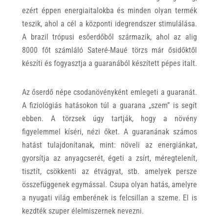
ezért éppen energiaitalokba és minden olyan termék
teszik, ahol a cél a központi idegrendszer stimulálása.
A brazil trópusi esőerdőből származik, ahol az alig
8000 főt számláló Sateré-Maué törzs már ősidőktől
készíti és fogyasztja a guaranából készített pépes italt.
Az őserdő népe csodanövényként emlegeti a guaranát.
A fiziológiás hatásokon túl a guarana „szem” is segít
ebben. A törzsek úgy tartják, hogy a növény
figyelemmel kíséri, nézi őket. A guaranának számos
hatást tulajdonítanak, mint: növeli az energiánkat,
gyorsítja az anyagcserét, égeti a zsírt, méregtelenít,
tisztít, csökkenti az étvágyat, stb. amelyek persze
összefüggenek egymással. Csupa olyan hatás, amelyre
a nyugati világ emberének is felcsillan a szeme. El is
kezdték szuper élelmiszernek nevezni.