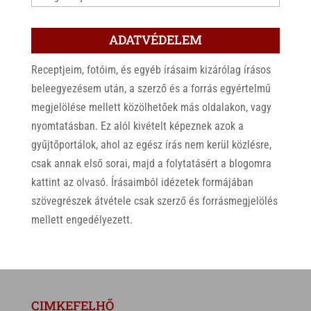
ADATVÉDELEM
Receptjeim, fotóim, és egyéb írásaim kizárólag írásos
beleegyezésem után, a szerző és a forrás egyértelmű
megjelölése mellett közölhetőek más oldalakon, vagy
nyomtatásban. Ez alól kivételt képeznek azok a
gyűjtőportálok, ahol az egész írás nem kerül közlésre,
csak annak első sorai, majd a folytatásért a blogomra
kattint az olvasó. Írásaimból idézetek formájában
szövegrészek átvétele csak szerző és forrásmegjelölés
mellett engedélyezett.
CIMKEFELHŐ