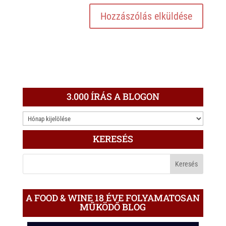
3.000 ÍRÁS A BLOGON
3.000
ÍRÁS
KERESÉS
A
BLOGON
A FOOD & WINE 18 ÉVE FOLYAMATOSAN
MŰKÖDŐ BLOG