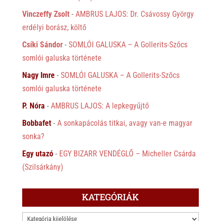
Vinczeffy Zsolt
-
AMBRUS LAJOS: Dr. Csávossy György
erdélyi borász, költő
Csíki Sándor
-
SOMLÓI GALUSKA – A Gollerits-Szőcs
somlói galuska története
Nagy Imre
-
SOMLÓI GALUSKA – A Gollerits-Szőcs
somlói galuska története
P. Nóra
-
AMBRUS LAJOS: A lepkegyűjtő
Bobbafet
-
A sonkapácolás titkai, avagy van-e magyar
sonka?
Egy utazó
-
EGY BIZARR VENDÉGLŐ – Micheller Csárda
(Szilsárkány)
KATEGÓRIÁK
KATEGÓRIÁK