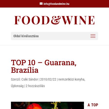
info@foodandwine.hu
Oldal kiválasztása
TOP 10 – Guarana,
Brazília
Szerző:
Csíki Sándor
|
2010/02/22
|
nemzetközi konyha
,
Újdonság
|
2 hozzászólás
A TOP