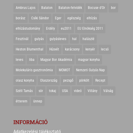
Ambrus Lajos
Balaton
Balaton-felvidék
Bocuse d'Or
bor
borász
Csíki Sándor
Eger
egészség
elhízás
elhízástudomány
Erdély
eu2011
EU Elnökség 2011
Fesztivál
gulyás
gulyásleves
hal
halászlé
Heston Blumenthal
Húsvét
karácsony
kenyér
lecsó
leves
liba
Magyar Bor Akadémia
magyar konyha
Molekuláris gasztronómia
MOMOT
Nemzeti Gulyás Nap
olasz konyha
Olaszország
pezsgő
pörkölt
Recept
Széll Tamás
sör
tokaj
USA
videó
Villány
Válság
étterem
ünnep
INFORMÁCIÓ
Adatkezelési tájékoztató