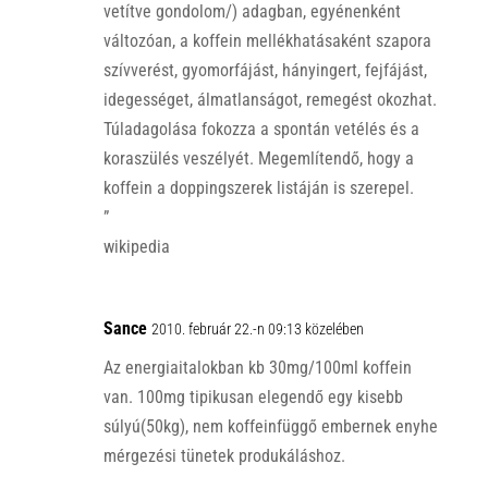
vetítve gondolom/) adagban, egyénenként
változóan, a koffein mellékhatásaként szapora
szívverést, gyomorfájást, hányingert, fejfájást,
idegességet, álmatlanságot, remegést okozhat.
Túladagolása fokozza a spontán vetélés és a
koraszülés veszélyét. Megemlítendő, hogy a
koffein a doppingszerek listáján is szerepel.
”
wikipedia
Sance
2010. február 22.-n 09:13 közelében
Az energiaitalokban kb 30mg/100ml koffein
van. 100mg tipikusan elegendő egy kisebb
súlyú(50kg), nem koffeinfüggő embernek enyhe
mérgezési tünetek produkáláshoz.