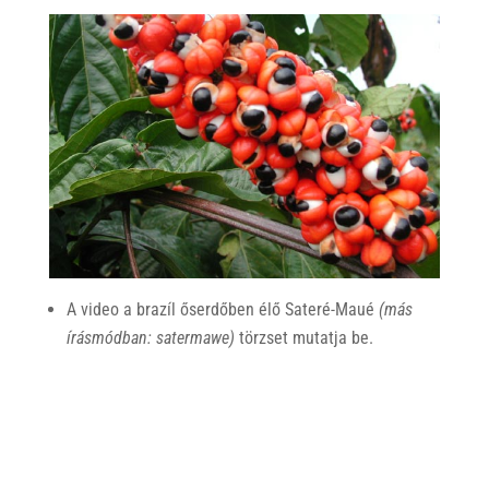
A video a brazíl őserdőben élő Sateré-Maué
(más
írásmódban: satermawe)
törzset mutatja be.