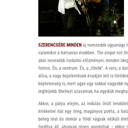
k
SZERENCSÉRE MINDEN
új nemzedék ugyanúgy írj
valamikor a hatvanas években.
The singer not t
akár nevesebb irodalmi előzményei, minden idegsz
fontos. Én, a centrum. Én, a „főnök”. A vers, a dal
állva, a nagy bejelentések évadján mit is törődn
képtelenség is, mert ugye egy sokkal nagyobb n
legfeljebb Shelleyt szavalnak, ha egyikük meghal
Akkor, a pálya elején, az indulás őrült lendü
értékelné hát egy öreg, magányos poéta, a halá
beteg test és immár a földi vágyak nélküli éle
fordítva áll, ahogyan régen gondoltuk – ekkor