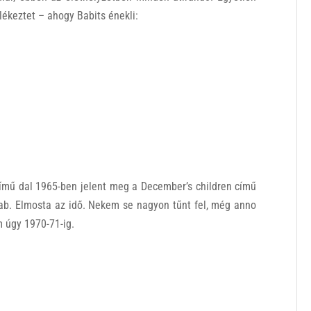
lékeztet – ahogy Babits énekli:
ímű dal 1965-ben jelent meg a December’s children című
rab. Elmosta az idő. Nekem se nagyon tűnt fel, még anno
 úgy 1970-71-ig.