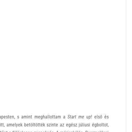
apesten, s amint meghallottam a
Start me up
! első és
itt, amelyek betöltötték szinte az egész júliusi égboltot,