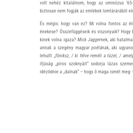
volt nehéz kitalálnom, hogy az ominózus ’65
biztosan nem fogják az emlékek lomtárárából elő
És mégis: hogy van ez? Mi volna fontos az é
énekese? Összefüggéseik és viszonyaik? Hogy k
kinek volna igaza?
Mick Jagger
nek, aki hatalma
annak a szegény magyar
poétá
nak, aki ugyano
lehullt „
főniksz, / ki félve reméli a tüzet, / ame
ifjúság „piros szoknyáit” sodorja lázas szeme
idéződnie a „dalnak” – hogy ő maga ismét meg- 