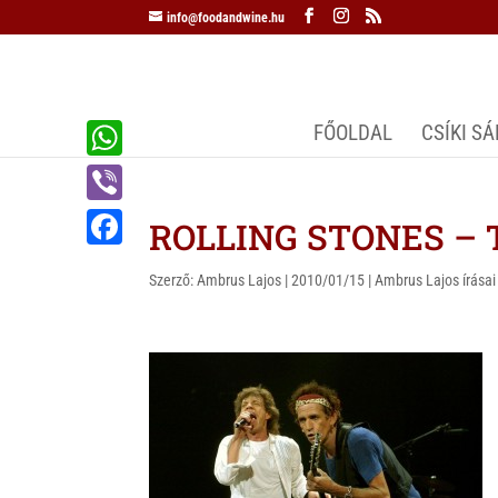
info@foodandwine.hu
FŐOLDAL
CSÍKI S
W
h
V
ROLLING STONES – Th
a
i
F
t
Szerző:
Ambrus Lajos
|
2010/01/15
|
Ambrus Lajos írásai
b
a
s
e
c
A
r
e
p
b
p
o
o