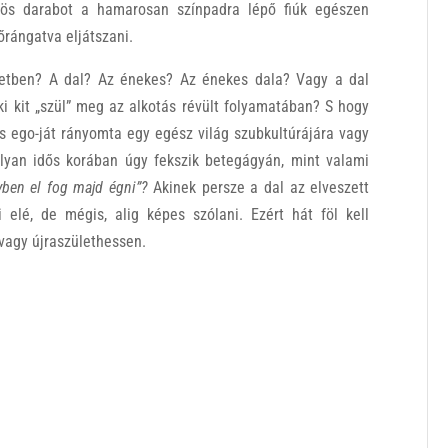
-ös darabot a hamarosan színpadra lépő fiúk egészen
rángatva eljátszani.
letben? A dal? Az énekes? Az énekes dala? Vagy a dal
i kit „szül” meg az alkotás révült folyamatában? S hogy
s ego-ját rányomta egy egész világ szubkultúrájára vagy
lyan idős korában úgy fekszik betegágyán, mint valami
lyben el fog majd égni”?
Akinek persze a dal az elveszett
i elé, de mégis, alig képes szólani. Ezért hát föl kell
vagy újraszülethessen.