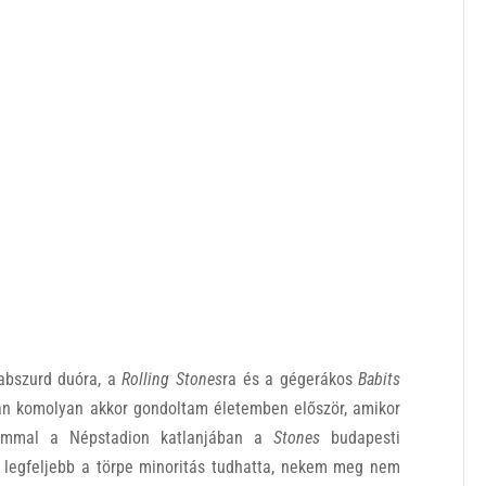
-abszurd duóra, a
Rolling Stones
ra és a gégerákos
Babits
san komolyan akkor gondoltam életemben először, amikor
sammal a Népstadion katlanjában a
Stones
budapesti
t legfeljebb a törpe minoritás tudhatta, nekem meg nem