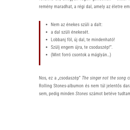
remény maradhat, a régi dal, amely az életre em
Nem az énekes szüli a dalt:
a dal szüli énekesét.
Lobbanj föl, új dal, te mindenható!
Szülj engem újra, te csodaszép!”.
(Mint forró csontok a máglyán…)
Nos, ez a „csodaszép”
The singer not the song
c
Rolling Stones-albumon és nem túl jelentős da
sem, pedig minden
Stones
számot betéve tudtam