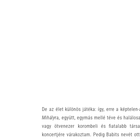
De az élet különös játéka: így, erre a képtelen
Mihály
ra, együtt, egymás mellé téve és halálo
vagy ötvenezer korombeli és fiatalabb tár
koncertjére várakoztam. Pedig Babits nevét ot