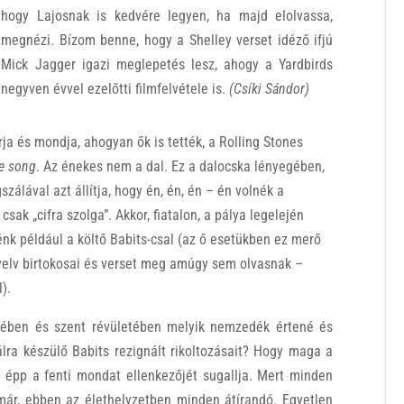
hogy Lajosnak is kedvére legyen, ha majd elolvassa,
megnézi. Bízom benne, hogy a Shelley verset idéző ifjú
Mick Jagger igazi meglepetés lesz, ahogy a Yardbirds
negyven évvel ezelőtti filmfelvétele is.
(Csíki Sándor)
a és mondja, ahogyan ők is tették, a Rolling Stones
he song
. Az énekes nem a dal. Ez a dalocska lényegében,
álával azt állítja, hogy én, én, én – én volnék a
 csak „cifra szolga”. Akkor, fiatalon, a pálya legelején
énk például a költő Babits-csal (az ő esetükben ez merő
yelv birtokosai és verset meg amúgy sem olvasnak –
).
letében és szent révületében melyik nemzedék értené és
lra készülő Babits rezignált rikoltozásait? Hogy maga a
t épp a fenti mondat ellenkezőjét sugallja. Mert minden
 már, ebben az élethelyzetben minden átírandó. Egyetlen