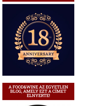
A FOOD&WINE AZ EGYETLEN
BLOG, AMELY EZT A CÍMET
ELNYERTE!