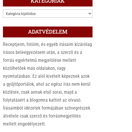
KATEGÓRIÁK
KATEGÓRIÁK
ADATVÉDELEM
Receptjeim, fotóim, és egyéb írásaim kizárólag
írásos beleegyezésem után, a szerző és a
forrás egyértelmű megjelölése mellett
közölhetőek más oldalakon, vagy
nyomtatásban. Ez alól kivételt képeznek azok
a gyűjtőportálok, ahol az egész írás nem kerül
közlésre, csak annak első sorai, majd a
folytatásért a blogomra kattint az olvasó.
Írásaimból idézetek formájában szövegrészek
átvétele csak szerző és forrásmegjelölés
mellett engedélyezett.