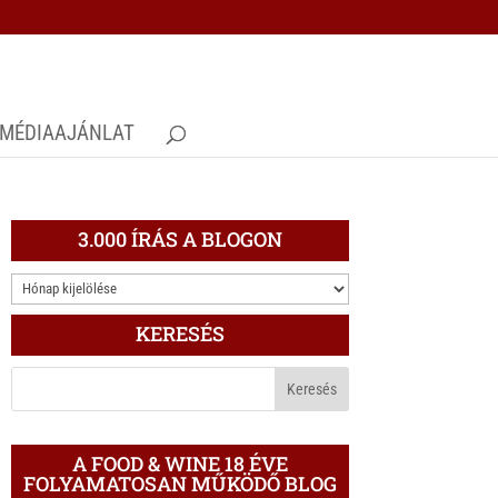
MÉDIAAJÁNLAT
3.000 ÍRÁS A BLOGON
3.000
ÍRÁS
KERESÉS
A
BLOGON
A FOOD & WINE 18 ÉVE
FOLYAMATOSAN MŰKÖDŐ BLOG