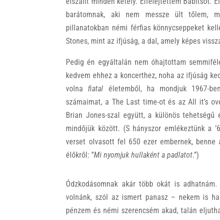
elszállt minden kétely. Elfelejtettem Babitsot. 
barátomnak, aki nem messze ült tőlem, m
pillanatokban némi férfias könnycseppeket kell
Stones, mint az ifjúság, a dal, amely képes vissz
Pedig én egyáltalán nem óhajtottam semmiféle
kedvem ehhez a koncerthez, noha az ifjúság ke
volna
fiatal
életemből, ha mondjuk 1967-be
számaimat, a The Last time-ot és az All it’s ov
Brian Jones-szal együtt, a különös tehetségű é
mindőjük között. (S hányszor emlékeztünk a ’6
verset olvasott fel 650 ezer embernek, benne
élőkről: ”
Mi nyomjuk hullaként a padlatot
.”)
Ódzkodásomnak akár több okát is adhatnám. S
volnánk, szól az ismert panasz – nekem is har
pénzem és némi szerencsém akad, talán eljutha