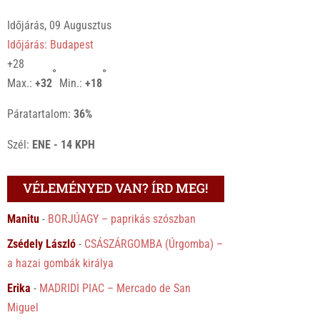
Időjárás, 09 Augusztus
Időjárás: Budapest
+
28
°
°
Max.:
+
32
Min.:
+
18
Páratartalom:
36%
Szél:
ENE - 14 KPH
VÉLEMÉNYED VAN? ÍRD MEG!
Manitu
-
BORJÚAGY – paprikás szószban
Zsédely László
-
CSÁSZÁRGOMBA (Úrgomba) –
a hazai gombák királya
Erika
-
MADRIDI PIAC – Mercado de San
Miguel