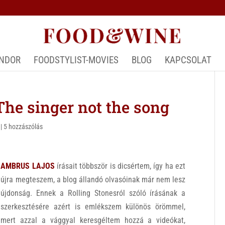
ÁNDOR
FOODSTYLIST-MOVIES
BLOG
KAPCSOLAT
e singer not the song
|
5 hozzászólás
AMBRUS LAJOS
írásait többször is dicsértem, így ha ezt
újra megteszem, a blog állandó olvasóinak már nem lesz
újdonság. Ennek a Rolling Stonesról szóló írásának a
szerkesztésére azért is emlékszem különös örömmel,
mert azzal a vággyal keresgéltem hozzá a videókat,