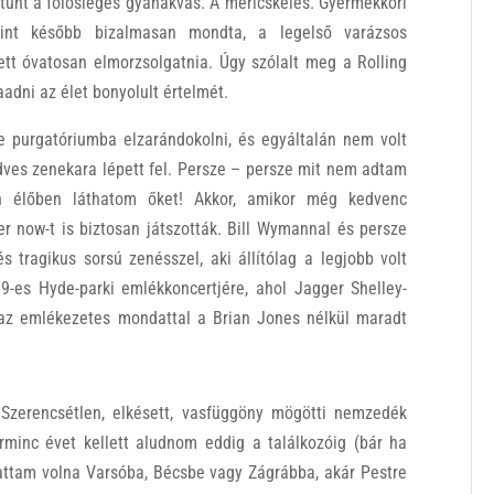
Eltűnt a fölösleges gyanakvás. A méricskélés. Gyermekkori
int később bizalmasan mondta, a legelső varázsos
ett óvatosan elmorzsolgatnia. Úgy szólalt meg a Rolling
aadni az élet bonyolult értelmét.
 purgatóriumba elzarándokolni, és egyáltalán nem volt
dves zenekara lépett fel. Persze – persze mit nem adtam
n élőben láthatom őket! Akkor, amikor még kedvenc
er now-t is biztosan játszották. Bill Wymannal és persze
s tragikus sorsú zenésszel, aki állítólag a legjobb volt
9-es Hyde-parki emlékkoncertjére, ahol Jagger Shelley-
 az emlékezetes mondattal a Brian Jones nélkül maradt
zerencsétlen, elkésett, vasfüggöny mögötti nemzedék
minc évet kellett aludnom eddig a találkozóig (bár ha
ttam volna Varsóba, Bécsbe vagy Zágrábba, akár Pestre