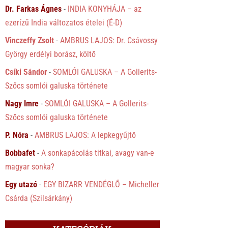
Dr. Farkas Ágnes
-
INDIA KONYHÁJA – az
ezerízű India változatos ételei (É-D)
Vinczeffy Zsolt
-
AMBRUS LAJOS: Dr. Csávossy
György erdélyi borász, költő
Csíki Sándor
-
SOMLÓI GALUSKA – A Gollerits-
Szőcs somlói galuska története
Nagy Imre
-
SOMLÓI GALUSKA – A Gollerits-
Szőcs somlói galuska története
P. Nóra
-
AMBRUS LAJOS: A lepkegyűjtő
Bobbafet
-
A sonkapácolás titkai, avagy van-e
magyar sonka?
Egy utazó
-
EGY BIZARR VENDÉGLŐ – Micheller
Csárda (Szilsárkány)