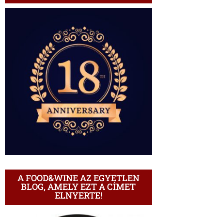
A FOOD&WINE AZ EGYETLEN
BLOG, AMELY EZT A CÍMET
ELNYERTE!