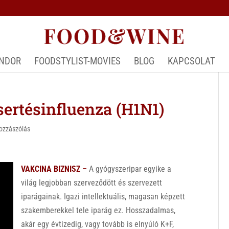
ÁNDOR
FOODSTYLIST-MOVIES
BLOG
KAPCSOLAT
ertésinfluenza (H1N1)
ozzászólás
VAKCINA BIZNISZ –
A gyógyszeripar egyike a
világ legjobban szerveződött és szervezett
iparágainak. Igazi intellektuális, magasan képzett
szakemberekkel tele iparág ez. Hosszadalmas,
akár egy évtizedig, vagy tovább is elnyúló K+F,