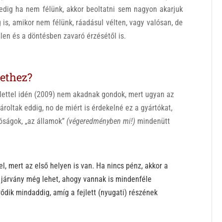
pedig ha nem félünk, akkor beoltatni sem nagyon akarjuk
 is, amikor nem félünk, ráadásul vélten, vagy valósan, de
en és a döntésben zavaró érzésétől is.
lethez?
lettel idén (2009) nem akadnak gondok, mert ugyan az
roltak eddig, no de miért is érdekelné ez a gyártókat,
óságok, „az államok”
(végeredményben mi!)
mindenütt
l, mert az első helyen is van. Ha nincs pénz, akkor a
járvány még lehet, ahogy vannak is mindenféle
ődik mindaddig, amíg a fejlett (nyugati) részének