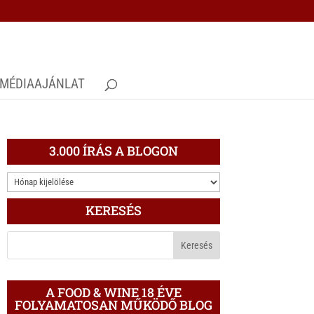
MÉDIAAJÁNLAT
3.000 ÍRÁS A BLOGON
3.000
ÍRÁS
KERESÉS
A
BLOGON
A FOOD & WINE 18 ÉVE
FOLYAMATOSAN MŰKÖDŐ BLOG