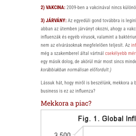
2) VAKCINA:
2009-ben a vakcinával nincs különö
3) JÁRVÁNY:
Az egyedüli gond továbbra is legi
abban az ütemben járványt okozni, ahogy a vakci
influenzák és egyéb vírusok, valamint a baktéri
nem az elvárásoknak megfelelően teljesít. Az
in
még a szakemberel által vártnál
csekélyebb mér
egy másik dolog, de akörül már most sincs min
korábbiakban normálisan előfordult.)
Lássuk hát, hogy miről is beszélünk, mekkora a b
business is ez az influenza?
Mekkora a piac?