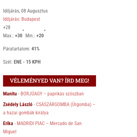
Időjárás, 08 Augusztus
Időjárás: Budapest
+
28
°
°
Max.:
+
30
Min.:
+
20
Páratartalom:
41%
Szél:
ENE - 15 KPH
VÉLEMÉNYED VAN? ÍRD MEG!
Manitu
-
BORJÚAGY – paprikás szószban
Zsédely László
-
CSÁSZÁRGOMBA (Úrgomba) –
a hazai gombák királya
Erika
-
MADRIDI PIAC – Mercado de San
Miguel