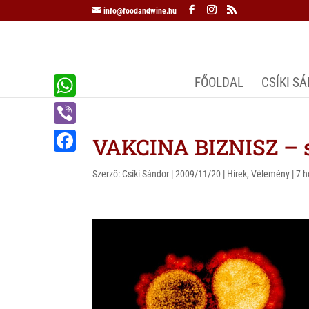
info@foodandwine.hu
FŐOLDAL
CSÍKI S
W
h
V
VAKCINA BIZNISZ – s
a
i
F
t
Szerző:
Csíki Sándor
|
2009/11/20
|
Hírek
,
Vélemény
|
7 h
b
a
s
e
c
A
r
e
p
b
p
o
o