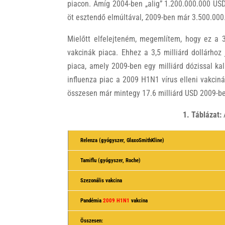
piacon. Amíg 2004-ben „alig” 1.200.000.000 USD
öt esztendő elmúltával, 2009-ben már 3.500.000
Mielőtt elfelejteném, megemlítem, hogy ez a 3
vakcinák piaca. Ehhez a 3,5 milliárd dollárhoz
piaca, amely 2009-ben egy milliárd dózissal ka
influenza piac a 2009 H1N1 vírus elleni vakciná
összesen már mintegy
17.6 milliárd USD 2009-b
1. Táblázat:
A
Relenza (gyógyszer, GlaxoSmithKline)
Tamiflu (gyógyszer, Roche)
Szezonális vakcina
Pandémia
2009 H1N1
vakcina
Összesen: