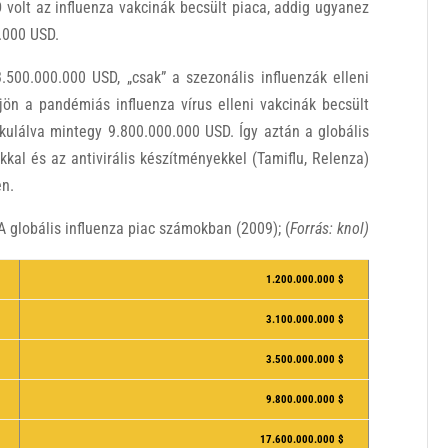
 volt az influenza vakcinák becsült piaca, addig ugyanez
.000 USD.
.500.000.000 USD, „csak” a szezonális influenzák elleni
 jön a pandémiás influenza vírus elleni vakcinák becsült
lkulálva mintegy 9.800.000.000 USD. Így aztán a globális
kkal és az antivirális készítményekkel (Tamiflu, Relenza)
en.
 globális influenza piac számokban (2009); (
Forrás: knol)
1.200.000.000 $
3.100.000.000 $
3.500.000.000 $
9.800.000.000 $
17.600.000.000 $