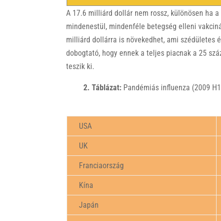
A 17.6 milliárd dollár nem rossz, különösen ha a
mindenestül, mindenféle betegség elleni vakcinák
milliárd dollárra is növekedhet, ami szédületes
dobogtató, hogy ennek a teljes piacnak a 25 szá
teszik ki.
2. Táblázat:
Pandémiás influenza (2009 H1N
USA
UK
Franciaország
Kína
Japán