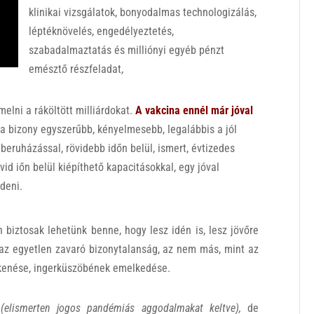
klinikai vizsgálatok, bonyodalmas technologizálás,
léptéknövelés, engedélyeztetés,
szabadalmaztatás és milliónyi egyéb pénzt
emésztő részfeladat,
elni a ráköltött milliárdokat.
A vakcina ennél már jóval
a bizony egyszerűbb, kényelmesebb, legalábbis a jól
beruházással, rövidebb időn belül, ismert, évtizedes
övid iőn belül kiépíthető kapacitásokkal, egy jóval
deni.
n biztosak lehetünk benne, hogy lesz idén is, lesz jövőre
n az egyetlen zavaró bizonytalanság, az nem más, mint az
kenése, ingerküszöbének emelkedése.
e
(elismerten jogos pandémiás aggodalmakat keltve),
de