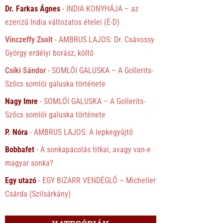
Dr. Farkas Ágnes
-
INDIA KONYHÁJA – az
ezerízű India változatos ételei (É-D)
Vinczeffy Zsolt
-
AMBRUS LAJOS: Dr. Csávossy
György erdélyi borász, költő
Csíki Sándor
-
SOMLÓI GALUSKA – A Gollerits-
Szőcs somlói galuska története
Nagy Imre
-
SOMLÓI GALUSKA – A Gollerits-
Szőcs somlói galuska története
P. Nóra
-
AMBRUS LAJOS: A lepkegyűjtő
Bobbafet
-
A sonkapácolás titkai, avagy van-e
magyar sonka?
Egy utazó
-
EGY BIZARR VENDÉGLŐ – Micheller
Csárda (Szilsárkány)