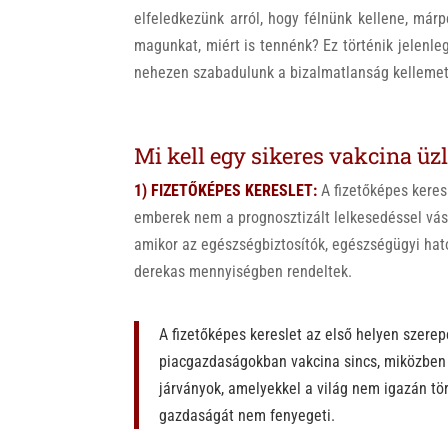
elfeledkezünk arról, hogy félnünk kellene, már
magunkat, miért is tennénk? Ez történik jelenleg
nehezen szabadulunk a bizalmatlanság kellemetl
Mi kell egy sikeres vakcina üz
1) FIZETŐKÉPES KERESLET:
A fizetőképes keres
emberek nem a prognosztizált lelkesedéssel vásá
amikor az egészségbiztosítók, egészségügyi hat
derekas mennyiségben rendeltek.
A fizetőképes kereslet az első helyen szerepe
piacgazdaságokban vakcina sincs, miközben 
járványok, amelyekkel a világ nem igazán tör
gazdaságát nem fenyegeti.