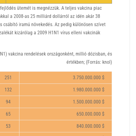
 fejlődés ütemét is megnézzük. A teljes vakcina piac
kal a 2008-as 25 milliárd dollárról az idén akár 38
 és csábító iramú növekedés. Az pedig különösen szívet
zalékát kizárólag a 2009 H1N1 vírus elleni vakcinák
1) vakcina rendelések országonként, millió dózisban, és
értékben; (Forrás: knol)
251
3.750.000.000 $
132
1.980.000.000 $
94
1.500.000.000 $
65
650.000.000 $
53
840.000.000 $