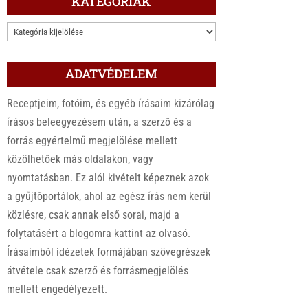
KATEGÓRIÁK
KATEGÓRIÁK
ADATVÉDELEM
Receptjeim, fotóim, és egyéb írásaim kizárólag
írásos beleegyezésem után, a szerző és a
forrás egyértelmű megjelölése mellett
közölhetőek más oldalakon, vagy
nyomtatásban. Ez alól kivételt képeznek azok
a gyűjtőportálok, ahol az egész írás nem kerül
közlésre, csak annak első sorai, majd a
folytatásért a blogomra kattint az olvasó.
Írásaimból idézetek formájában szövegrészek
átvétele csak szerző és forrásmegjelölés
mellett engedélyezett.