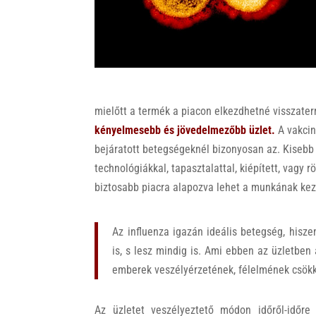
k
mielőtt a termék a piacon elkezdhetné visszaterm
kényelmesebb és jövedelmezőbb üzlet.
A vakcin
bejáratott betegségeknél bizonyosan az. Kisebb 
technológiákkal, tapasztalattal, kiépített, vagy r
biztosabb piacra alapozva lehet a munkának kez
Az influenza igazán ideális betegség, hisze
is, s lesz mindig is. Ami ebben az üzletbe
emberek veszélyérzetének, félelmének csök
Az üzletet veszélyeztető módon időről-időr