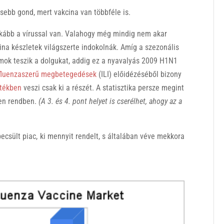
sebb gond, mert vakcina van többféle is.
nkább a vírussal van. Valahogy még mindig nem akar
na készletek világszerte indokolnák. Amíg a szezonális
umok teszik a dolgukat, addig ez a nyavalyás 2009 H1N1
fluenzaszerű megbetegedések
(ILI) előidézéséből bizony
tékben
veszi csak ki a részét. A statisztika persze megint
den rendben.
(A 3. és 4. pont helyet is cserélhet, ahogy az a
ecsült piac, ki mennyit rendelt, s általában véve mekkora